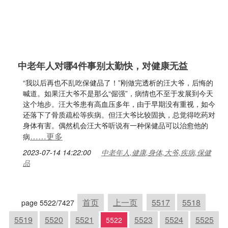
中老年人对哪4件事别太勤快，对健康无益
“我以后再也不乱吃保健品了！”刚做完透析的汪大爷，后悔的
喊道。如果汪大爷不是那么“倔强”，病情也不至于发展到今天
这个地步。汪大爷患有高血压多年，由于早期没有重视，如今
还落下了骨质疏松等疾病。但汪大爷比较固执，总觉得吃药对
身体有害。偶然机会汪大爷听说有一种保健品可以治愈他的
……更多
病
2023-07-14 14:22:00
中老年人,健康,身体,大爷,疾病,保健
品
首页
上一页
5517
5518
page 5522/7427
5519
5520
5521
5523
5524
5525
5522