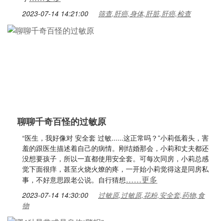
2023-07-14 14:21:00
筛查,肝癌,身体,肝脏,肝癌,检查
聊聊千奇百怪的过敏原
“医生，我好像对 安全套 过敏......这正常吗？”小莉低着头，害
羞的跟医生描述着自己的病情。刚结婚那会，小莉和丈夫都还
没想要孩子，所以一直都使用安全套。可每次同房，小莉总感
觉下面很痒，甚至火烧火燎的疼，一开始小莉觉得这是同房私
……更多
事，不好意思跟老公说。自行猜想
2023-07-14 14:30:00
过敏原,过敏原,花粉,安全套,药物,食
物