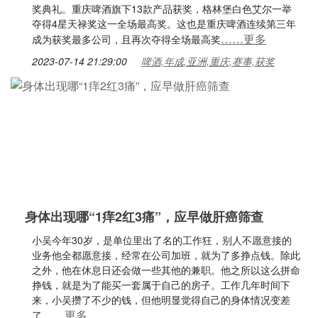
奖典礼。重庆啤酒旗下13款产品获奖，格林堡白色艾尔一举
夺得4星天禄奖这一全场最高奖。这也是重庆啤酒连续第三年
……更多
成为获奖最多公司，且再次夺得全场最高奖
2023-07-14 21:29:00
啤酒,年成,亚洲,重庆,赛事,获奖
身体出现哪“1痒2红3痛”，应早做肝癌筛查
小吴今年30岁，是单位里出了名的工作狂，别人不愿意接的
业务他全都愿意接，经常在公司加班，就为了多挣点钱。除此
之外，他在休息日还会做一些其他的兼职。他之所以这么拼命
挣钱，就是为了能买一套属于自己的房子。工作几年时间下
来，小吴攒了不少的钱，但他明显觉得自己的身体情况变差
……更多
了