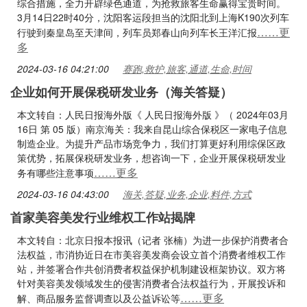
综合措施，全力开辟绿色通道，为抢救旅客生命赢得宝贵时间。
3月14日22时40分，沈阳客运段担当的沈阳北到上海K190次列车
……更
行驶到秦皇岛至天津间，列车员郑春山向列车长王洋汇报
多
2024-03-16 04:21:00
赛跑,救护,旅客,通道,生命,时间
企业如何开展保税研发业务（海关答疑）
本文转自：人民日报海外版《 人民日报海外版 》（ 2024年03月
16日 第 05 版）南京海关：我来自昆山综合保税区一家电子信息
制造企业。为提升产品市场竞争力，我们打算更好利用综保区政
策优势，拓展保税研发业务，想咨询一下，企业开展保税研发业
……更多
务有哪些注意事项
2024-03-16 04:43:00
海关,答疑,业务,企业,料件,方式
首家美容美发行业维权工作站揭牌
本文转自：北京日报本报讯（记者 张楠）为进一步保护消费者合
法权益，市消协近日在市美容美发商会设立首个消费者维权工作
站，并签署合作共创消费者权益保护机制建设框架协议。双方将
针对美容美发领域发生的侵害消费者合法权益行为，开展投诉和
……更多
解、商品服务监督调查以及公益诉讼等