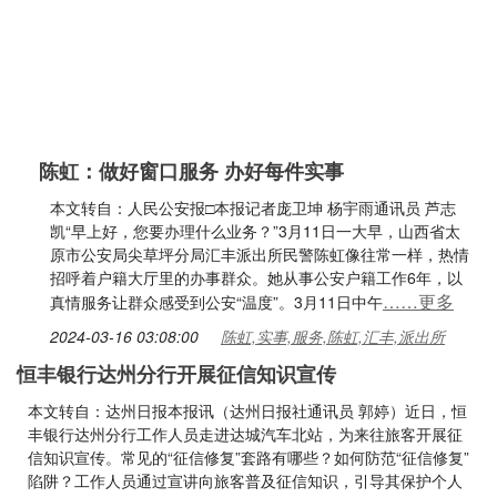
陈虹：做好窗口服务 办好每件实事
本文转自：人民公安报□本报记者庞卫坤 杨宇雨通讯员 芦志
凯“早上好，您要办理什么业务？”3月11日一大早，山西省太
原市公安局尖草坪分局汇丰派出所民警陈虹像往常一样，热情
招呼着户籍大厅里的办事群众。她从事公安户籍工作6年，以
……更多
真情服务让群众感受到公安“温度”。3月11日中午
2024-03-16 03:08:00
陈虹,实事,服务,陈虹,汇丰,派出所
恒丰银行达州分行开展征信知识宣传
本文转自：达州日报本报讯（达州日报社通讯员 郭婷）近日，恒
丰银行达州分行工作人员走进达城汽车北站，为来往旅客开展征
信知识宣传。常见的“征信修复”套路有哪些？如何防范“征信修复”
陷阱？工作人员通过宣讲向旅客普及征信知识，引导其保护个人