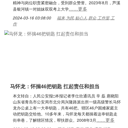
精神与岗位职责紧密融合，受到群众赞誉。2023年8月，芦溪
……更多
县银河镇一对姐妹双双考上大学
2024-03-16 03:08:00
福来,为民,贴心人,群众,工作室,工
作
马怀龙：怀揣46把钥匙 扛起责任和担当
本文转自：人民公安报□本报记者李仕欣通讯员 辛 磊 扈晓阳
山东省青岛市公安局市北分局兴隆路派出所一级高级警长马怀
龙办公桌上有一大串钥匙，共有46把。辖区46户困难家庭主
动把钥匙交给他。10多年来，马怀龙每天都揣着这串钥匙走
……更多
街串巷，了解辖区情况，帮扶群众。2008年3月