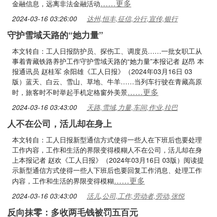
……更多
金融信息，远离非法金融活动
2024-03-16 03:26:00
达州,恒丰,征信,分行,宣传,银行
守护雪域天路的“她力量”
本文转自：工人日报防护员、探伤工、调度员……一批女职工从
事着青藏铁路养护工作守护雪域天路的“她力量”本报记者 赵昂 本
报通讯员 赵桂军 余阳雄《工人日报》（2024年03月16日 03
版）蓝天、白云、雪山、草地、牛羊……当列车行驶在青藏高原
……更多
时，旅客时不时举起手机定格窗外美景
2024-03-16 03:43:00
天路,雪域,力量,车间,作业,拉巴
人不在公司，活儿却在身上
本文转自：工人日报新型通信方式使得一些人在下班后也要处理
工作内容，工作和生活的界限变得模糊人不在公司，活儿却在身
上本报记者 赵欢《工人日报》（2024年03月16日 03版）阅读提
示新型通信方式使得一些人下班后也要回复工作消息、处理工作
……更多
内容，工作和生活的界限变得模糊
2024-03-16 03:43:00
活儿,公司,工作,劳动者,劳动,张悦
反向抹零：多收两毛钱被罚五百元