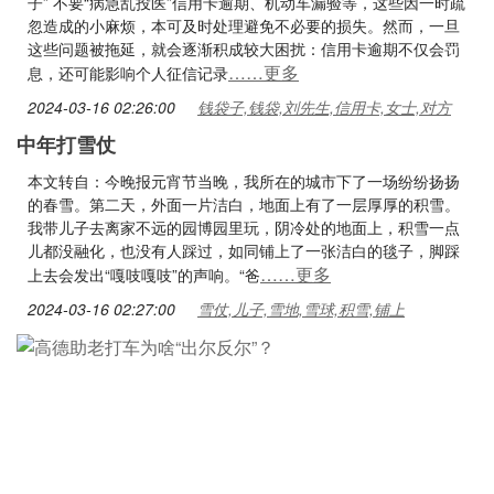
子” 不要“病急乱投医”信用卡逾期、机动车漏验等，这些因一时疏
忽造成的小麻烦，本可及时处理避免不必要的损失。然而，一旦
这些问题被拖延，就会逐渐积成较大困扰：信用卡逾期不仅会罚
……更多
息，还可能影响个人征信记录
2024-03-16 02:26:00
钱袋子,钱袋,刘先生,信用卡,女士,对方
中年打雪仗
本文转自：今晚报元宵节当晚，我所在的城市下了一场纷纷扬扬
的春雪。第二天，外面一片洁白，地面上有了一层厚厚的积雪。
我带儿子去离家不远的园博园里玩，阴冷处的地面上，积雪一点
儿都没融化，也没有人踩过，如同铺上了一张洁白的毯子，脚踩
……更多
上去会发出“嘎吱嘎吱”的声响。“爸
2024-03-16 02:27:00
雪仗,儿子,雪地,雪球,积雪,铺上