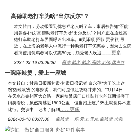
高德助老打车为啥“出尔反尔”？
本文转自：劳动报看到优惠券老人叫了车，事后被告知“不能
用券要补钱”高德助老打车为啥“出尔反尔”？用户正在通过高
德打车助老打车界面呼叫出租车。■吴泽顺 摄影 贡俊祺 最
近，在上海的老年人中流行一种助老打车优惠券，因为去医院
……更多
看病使用优惠券可以优惠50元，颇受老人欢迎
2024-03-16 03:06:00
高德,助老,助老,高德,老张,优惠券
一碗麻辣烫，爱上一座城
本文转自：甘肃日报新甘肃·甘肃日报记者 白永萍“为了吃上这
碗‘热辣滚烫’的麻辣烫，我们可是做足攻略才来的。”3月14日，
在天水市秦州区大众路一家麻辣烫店门口排队打卡的江西游客丁
娟笑着说，虽然跨越近1500公里，但当踏上这片热土就觉得不虚
……更多
此行。交谈中，记者了解到
2024-03-16 03:07:00
麻辣烫,一座,爱上,天水,麻辣烫,伏羲