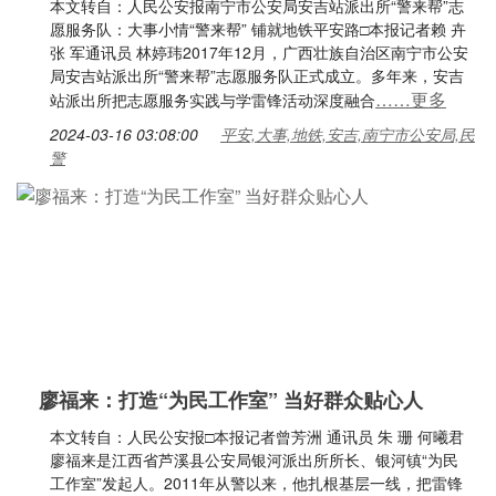
本文转自：人民公安报南宁市公安局安吉站派出所“警来帮”志
愿服务队：大事小情“警来帮” 铺就地铁平安路□本报记者赖 卉
张 军通讯员 林婷玮2017年12月，广西壮族自治区南宁市公安
局安吉站派出所“警来帮”志愿服务队正式成立。多年来，安吉
……更多
站派出所把志愿服务实践与学雷锋活动深度融合
2024-03-16 03:08:00
平安,大事,地铁,安吉,南宁市公安局,民
警
廖福来：打造“为民工作室” 当好群众贴心人
本文转自：人民公安报□本报记者曾芳洲 通讯员 朱 珊 何曦君
廖福来是江西省芦溪县公安局银河派出所所长、银河镇“为民
工作室”发起人。2011年从警以来，他扎根基层一线，把雷锋