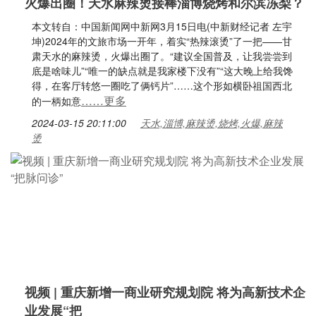
火爆出圈！天水麻辣烫接棒淄博烧烤和尔滨冻梨？
本文转自：中国新闻网中新网3月15日电(中新财经记者 左宇
坤)2024年的文旅市场一开年，着实“热辣滚烫”了一把——甘
肃天水的麻辣烫，火爆出圈了。“建议全国普及，让我尝尝到
底是啥味儿”“唯一的缺点就是我家楼下没有”“这大晚上给我馋
得，在客厅转悠一圈吃了俩钙片”……这个形如横卧祖国西北
……更多
的一柄如意
2024-03-15 20:11:00
天水,淄博,麻辣烫,烧烤,火爆,麻辣
烫
视频 | 重庆新增一商业研究规划院 将为高新技术企
业发展“把