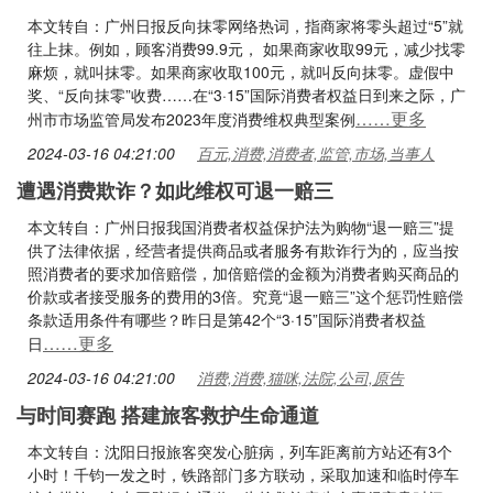
本文转自：广州日报反向抹零网络热词，指商家将零头超过“5”就
往上抹。例如，顾客消费99.9元， 如果商家收取99元，减少找零
麻烦，就叫抹零。如果商家收取100元，就叫反向抹零。虚假中
奖、“反向抹零”收费……在“3·15”国际消费者权益日到来之际，广
……更多
州市市场监管局发布2023年度消费维权典型案例
2024-03-16 04:21:00
百元,消费,消费者,监管,市场,当事人
遭遇消费欺诈？如此维权可退一赔三
本文转自：广州日报我国消费者权益保护法为购物“退一赔三”提
供了法律依据，经营者提供商品或者服务有欺诈行为的，应当按
照消费者的要求加倍赔偿，加倍赔偿的金额为消费者购买商品的
价款或者接受服务的费用的3倍。究竟“退一赔三”这个惩罚性赔偿
条款适用条件有哪些？昨日是第42个“3·15”国际消费者权益
……更多
日
2024-03-16 04:21:00
消费,消费,猫咪,法院,公司,原告
与时间赛跑 搭建旅客救护生命通道
本文转自：沈阳日报旅客突发心脏病，列车距离前方站还有3个
小时！千钧一发之时，铁路部门多方联动，采取加速和临时停车