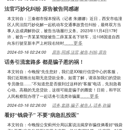
法官巧妙化纠纷 原告被告同感谢
本文转自：三秦都市报本报讯（记者 朱娜娜）近日，西安市临潼
区人民法院巧妙化解一起机动车交通事故责任纠纷，最终双方当
事人达成调解协议，被告当场履行义务。2023年11月4日17时
许，被告一齐某某驾驶被告二薛某某名下轿车，沿108国道自西
……更多
向东行驶至新丰严上村段右转时
2024-03-16 02:24:00
原告,同感,法官,被告,纠纷,原告
话务引流套路多 都是骗子惹的祸！
本文转自：今晚报“先生您好，我们是XX银行信贷中心的客服，
我们近期推出短期无息贷款业务。如需了解，请添加我们的贷款
专员微信……”不知道您是否接到过这样的“客服”电话，先别急着
心动。高额的无息贷款，这很可能是骗子的圈套！日前，和平区
……更多
人民检察院办理了一起话务引流类诈骗案
2024-03-16 02:26:00
话务,套路,骗子,被告人,话务,诈骗
看好“钱袋子” 不要“病急乱投医”
本文转自：今晚报公安蓟州分局以案说法揭穿诈骗伎俩看好“钱袋