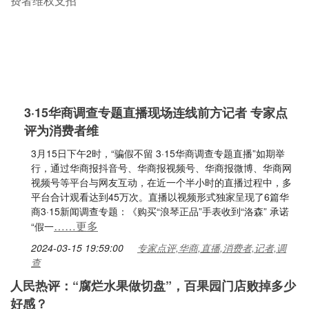
3·15华商调查专题直播现场连线前方记者 专家点
评为消费者维
3月15日下午2时，“骗假不留 3·15华商调查专题直播”如期举
行，通过华商报抖音号、华商报视频号、华商报微博、华商网
视频号等平台与网友互动，在近一个半小时的直播过程中，多
平台合计观看达到45万次。直播以视频形式独家呈现了6篇华
商3·15新闻调查专题：《购买“浪琴正品”手表收到“洛森” 承诺
……更多
“假一
2024-03-15 19:59:00
专家点评,华商,直播,消费者,记者,调
查
人民热评：“腐烂水果做切盘”，百果园门店败掉多少
好感？