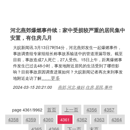
河北燕郊爆燃事件续：家中受损较严重的居民集中
安置，有住房几月
大皖新闻讯 3月13日7时54分，河北燕郊发生一起爆燃事件，
事故调查组专家组组长称事故系输送中的管道泄漏导致。截至
目前，事故造成7人死亡，27人受伤。15日上午，距离爆燃事
件发生已过去48小时，事发地附近居民的生活受到了哪些影
响？目前事故原因调查进展如何？大皖新闻记者再次来到事发
……更多
地附近走访了解
2024-03-15 20:21:00
燕郊,河北,修好,住房,居民,事件
首页
上一页
4356
4357
page 4361/9962
4358
4359
4360
4362
4363
4364
4361
4365
4366
下一页
末页