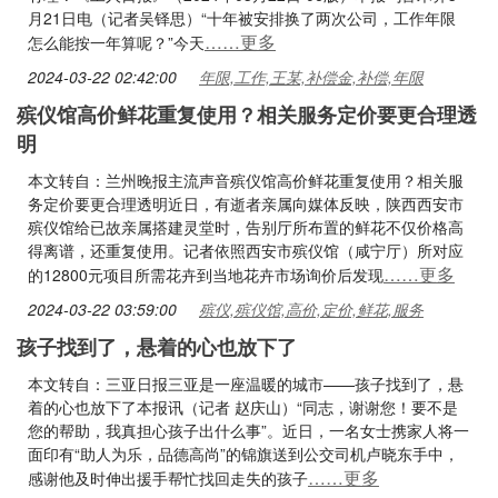
月21日电（记者吴铎思）“十年被安排换了两次公司，工作年限
……更多
怎么能按一年算呢？”今天
2024-03-22 02:42:00
年限,工作,王某,补偿金,补偿,年限
殡仪馆高价鲜花重复使用？相关服务定价要更合理透
明
本文转自：兰州晚报主流声音殡仪馆高价鲜花重复使用？相关服
务定价要更合理透明近日，有逝者亲属向媒体反映，陕西西安市
殡仪馆给已故亲属搭建灵堂时，告别厅所布置的鲜花不仅价格高
得离谱，还重复使用。记者依照西安市殡仪馆（咸宁厅）所对应
……更多
的12800元项目所需花卉到当地花卉市场询价后发现
2024-03-22 03:59:00
殡仪,殡仪馆,高价,定价,鲜花,服务
孩子找到了，悬着的心也放下了
本文转自：三亚日报三亚是一座温暖的城市——孩子找到了，悬
着的心也放下了本报讯（记者 赵庆山）“同志，谢谢您！要不是
您的帮助，我真担心孩子出什么事”。近日，一名女士携家人将一
面印有“助人为乐，品德高尚”的锦旗送到公交司机卢晓东手中，
……更多
感谢他及时伸出援手帮忙找回走失的孩子