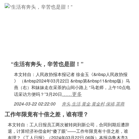
“生活有奔头，辛苦也是甜！”
本文转自：人民政协报本报记者 徐金玉《&nbsp人民政协报
》 （&nbsp2024年03月22日 &nbsp第&nbsp11&nbsp版）马
燕（右）和妹妹走在采茶的山间小路上 “马老师，上午10点电
……更多
话采访方便吗？”3月20日
2024-03-22 02:22:00
奔头,生活,黄金,黄金村,保靖,茶商
工作年限竟有十倍之差，谁有理？
本文转自：工人日报员工两次被转岗到新公司，合同到期后遭辞
退，计算经济补偿金时“傻了眼”——工作年限竟有十倍之差，谁
有理？《工人日报》（2024年03月22日 06版）本报乌鲁木齐3