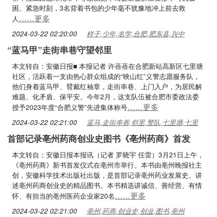
困。紧急时刻，3名背着书包的少年毫不犹豫地冲上前去救
……更多
人
2024-03-22 02:20:00
样子,少年,名学,合肥,肥东县,兴中
“蓝马甲”走街串巷守望邻里
本文转自：安徽日报■ 本报记者 许蓓蓓在合肥新站高新区七里塘
社区，活跃着一支由热心群众组成的“映山红”义警志愿服务队，
他们身着蓝马甲、臂戴红袖章，走街串巷、上门入户，为居民解
难题、化矛盾、保平安。今年2月，这支队伍被合肥市委政法委
……更多
授予2023年度“合肥义警”先进集体称号
2024-03-22 02:21:00
蓝马,走街串巷,邻里,警队,七里塘,七里
首部记录亳州药商创业史图书《亳州药商》首发
本文转自：安徽日报本报讯（记者 罗晓宇 任雷）3月21日上午，
《亳州药商》新书首发仪式在亳州市举行。本书由亳州晚报社主
创，安徽科学技术出版社出版，是首部记录亳州药业发展史、讲
述亳州药商创业史的精品图书。本书精选讲诚信、善经营、有情
……更多
怀、有担当的亳州医药企业家20名
2024-03-22 02:21:00
亳州,药商,创业史,创业,图书,亳州