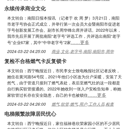
永续传承商业文化
本文转自：南阳日报本报讯 （记者于 欢 周 梦）3月21日，南阳
市老字号协会正式成立，并举行第一次会员大会暨南阳市促进老
字号创新发展工作会。副市长周华锋出席并讲话。2022年以来，
我市先后开展了两批南阳“老字号”评选工作，共评选出南阳“老字
……更多
号”企业67家，其中“中华老字号”2家
2024-03-22 04:25:00
商业,文化,老字号,南阳,南阳市,周华
复检不合格燃气卡反复锁卡
本文转自：西宁晚报近日，市民李女士致电晚报社区记者反映，
她住在黄河路54号院，2021年他们小区改为分户采暖，安装了天
然气，由于管道只接到了燃气表处，表后至燃气灶的这一段都是
自行购买软管接通的。2022年她收到一张入户安检告知单，称她
……更多
家软管过长存在安全隐患，自己的卡也被锁住
2024-03-22 04:26:00
燃气,软管,燃气,用户,工作人员,检查
电梯频繁故障居民忧心
本文转自：西宁晚报近日，家住福禄巷欣荣家园小区的不少居民