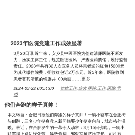
2023年医院党建工作成效显著
3月20日讯 近年来，安乡县中医医院为创建清廉医院不断发
力，压实主体责任，规范医德医风，严查医药购销，履行监督
责任。2023年共有32人次医务人员将患者送的红包15200元
为其代缴住院费，拒收红包近2万余元。近5年来，医院收到
……更多
患者赞其清廉的锦旗共100余面
2024-03-22 00:51:00
党建工作,成效,医院,工作,医院,党
委
他们奔跑的样子真帅！
本文转自：合肥日报他们奔跑的样子真帅！一辆小轿车在合肥街
头侧翻，三名少年挺身救人新闻摘要少年挺身向前，城市格外温
暖。最近，在合肥发生的一幕令人动容：3月15日傍晚，一辆小
轿车撞上路边绿化带，导致侧翻，驾驶室被挤压变形，司机被