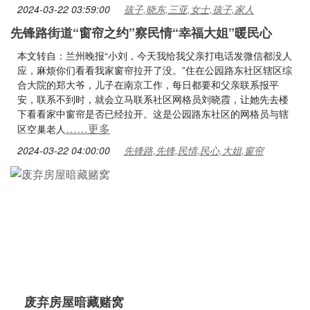
2024-03-22 03:59:00
孩子,晓东,三亚,女士,孩子,家人
先锋路街道“窗帘之约”察民情“幸福大姐”暖民心
本文转自：兰州晚报“小刘，今天我给我父亲打电话发微信都没人
应，麻烦你们看看我家窗帘拉开了没。”住在公园路东社区辖区综
合大院的郑大爷，儿子在南京工作，每日都要和父亲联系报平
安，联系不到时，就会立马联系社区网格员刘晓霞，让她先去楼
下看看家中窗帘是否已经拉开。这是公园路东社区的网格员与辖
……更多
区空巢老人
2024-03-22 04:00:00
先锋路,先锋,民情,民心,大姐,窗帘
废弃房屋暗藏赌窝