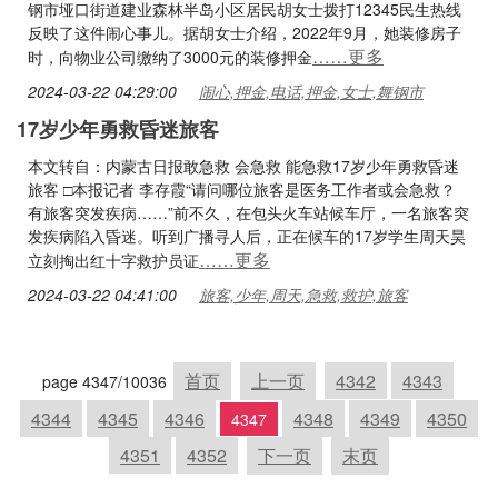
钢市垭口街道建业森林半岛小区居民胡女士拨打12345民生热线
反映了这件闹心事儿。据胡女士介绍，2022年9月，她装修房子
……更多
时，向物业公司缴纳了3000元的装修押金
2024-03-22 04:29:00
闹心,押金,电话,押金,女士,舞钢市
17岁少年勇救昏迷旅客
本文转自：内蒙古日报敢急救 会急救 能急救17岁少年勇救昏迷
旅客 □本报记者 李存霞“请问哪位旅客是医务工作者或会急救？
有旅客突发疾病……”前不久，在包头火车站候车厅，一名旅客突
发疾病陷入昏迷。听到广播寻人后，正在候车的17岁学生周天昊
……更多
立刻掏出红十字救护员证
2024-03-22 04:41:00
旅客,少年,周天,急救,救护,旅客
首页
上一页
4342
4343
page 4347/10036
4344
4345
4346
4348
4349
4350
4347
4351
4352
下一页
末页