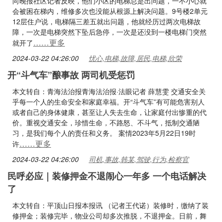
向晚报社区记者反映，他们小区的电梯总是出问题，一不小心就
会被困在梯内，维修多次也没能从根源上解决问题。9号楼2单元
12层住户说，电梯隔三差五就出问题，他就经历过两次电梯故
障，一次是电梯突然下坠后急停，一次是还没到一楼电梯门突然
……更多
就开了
2024-03-22 04:26:00
忧心,电梯,故障,居民,电梯,欣荣
开“斗气车”酿事故 两司机受惩罚
本文转自：青海法治报青海法治报·法眼记者 薛慧雯 交通安全关
乎每一个人的生命安全和家庭幸福。开“斗气车”有可能危害别人
或者自己的身体健康，甚至让人失去生命，让家庭付出惨重的代
价。重视交通安全，珍惜生命，不路怒、不斗气，抵制交通陋
习，是我们每个人的责任和义务。 案情2023年5月22日19时
……更多
许
2024-03-22 04:26:00
司机,事故,韩某,驾驶,行为,检察官
民呼必应｜装修押金不退闹心一年多 一个电话解决
了
本文转自：平顶山日报本报讯 （记者王代诺）装修时，缴纳了装
修押金；装修完毕，物业公司却多次推脱，不退押金。日前，舞