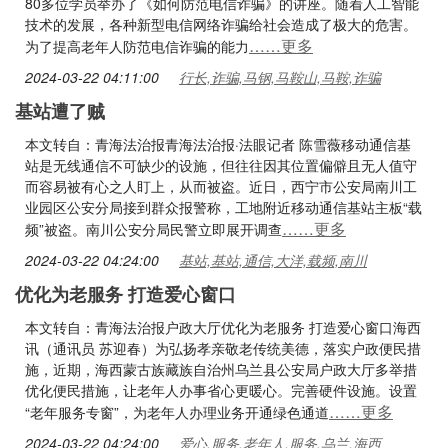
80多位学员举办了《如何防范电信诈骗》的讲座。随着人工智能
技术的发展，各种新型电信网络诈骗给社会造成了极大的危害。
……更多
为了提高老年人防范电信诈骗的能力
2024-03-22 04:11:00
行长,诈骗,马钢,马鞍山,马鞍,诈骗
基站遭了贼
本文转自：青海法治报青海法治报·法眼记者 陈雪薇移动通信基
站是无线通信不可缺少的设施，但往往因其位置偏僻且无人值守
而容易被有心之人盯上，从而被盗。近日，西宁市公安局南川工
业园区公安分局接到群众报警称，工地附近移动通信基站主板“载
……更多
频”被盗。南川公安分局民警立即展开调查
2024-03-22 04:24:00
基站,基站,通信,大洋,载频,南川
优化为老服务 打造爱心窗口
本文转自：青海法治报户政大厅优化为老服务 打造爱心窗口海西
讯（通讯员 苏迎春）为弘扬孝亲敬老传统美德，落实户政便民措
施，近期，海西蒙古族藏族自治州乌兰县公安局户政大厅多举措
优化便民措施，让老年人办事省心更暖心。完善硬件设施。设置
……更多
“老年服务专窗”，为老年人办理业务开通绿色通道
2024-03-22 04:24:00
爱心,服务,老年人,服务,乌兰,海西