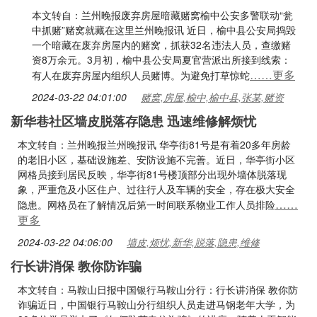
本文转自：兰州晚报废弃房屋暗藏赌窝榆中公安多警联动“瓮
中抓赌”赌窝就藏在这里兰州晚报讯 近日，榆中县公安局捣毁
一个暗藏在废弃房屋内的赌窝，抓获32名违法人员，查缴赌
资8万余元。3月初，榆中县公安局夏官营派出所接到线索：
……更多
有人在废弃房屋内组织人员赌博。为避免打草惊蛇
2024-03-22 04:01:00
赌窝,房屋,榆中,榆中县,张某,赌资
新华巷社区墙皮脱落存隐患 迅速维修解烦忧
本文转自：兰州晚报兰州晚报讯 华亭街81号是有着20多年房龄
的老旧小区，基础设施差、安防设施不完善。近日，华亭街小区
网格员接到居民反映，华亭街81号楼顶部分出现外墙体脱落现
象，严重危及小区住户、过往行人及车辆的安全，存在极大安全
……
隐患。网格员在了解情况后第一时间联系物业工作人员排险
更多
2024-03-22 04:06:00
墙皮,烦忧,新华,脱落,隐患,维修
行长讲消保 教你防诈骗
本文转自：马鞍山日报中国银行马鞍山分行：行长讲消保 教你防
诈骗近日，中国银行马鞍山分行组织人员走进马钢老年大学，为