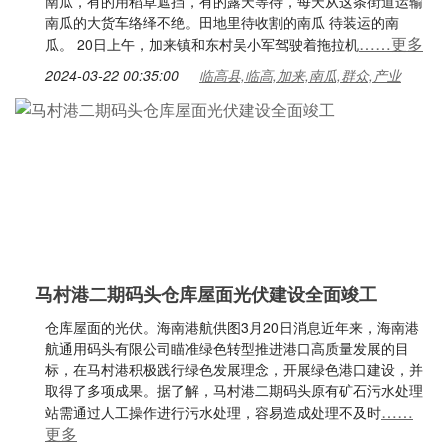
南瓜，有的用稻草遮挡，有的露天等待，每天从这条街道运输
南瓜的大货车络绎不绝。田地里待收割的南瓜 待装运的南
……更多
瓜。 20日上午，加来镇和东村吴小军驾驶着拖拉机
2024-03-22 00:35:00
临高县,临高,加来,南瓜,群众,产业
马村港二期码头仓库屋面光伏建设全面竣工
仓库屋面的光伏。海南港航供图3月20日消息近年来，海南港
航通用码头有限公司瞄准绿色转型推进港口高质量发展的目
标，在马村港积极践行绿色发展理念，开展绿色港口建设，并
取得了多项成果。据了解，马村港二期码头原有矿石污水处理
……
站需通过人工操作进行污水处理，容易造成处理不及时
更多