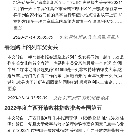
地等待失主记者李旭旭捡到5万元现金夫妻接力等失主2021年
7月的一天下午,家住昌邑市金域官邸小区的张志波,像往常一
样来到自家小区门前的共享自行车便民站点准备取车上班,却
……
意外发现在一辆共享单车的车筐内放着一个厚厚的纸袋
更多
2023-01-14 05:05:00
失主,原地,现金,失主,昌邑,昌邑市
春运路上的列车父女兵
本文转自：半岛都市报春运路上的列车父女兵同跑一趟车，这是
列车长女儿的首个春运，也是列车员父亲的最后一个春运 文/图
半岛全媒体记者张超史静“K4688是一列非常特殊的绿皮火车,这
趟列车是专门为在青工作的东北同胞增开的,全年只开一次,只为
……
过年,就是为了让所有想回家的同胞都能顺顺利利踏上旅途
更多
2023-01-14 01:59:00
父女,列车,列车,郭辉,记者,乘务
2022年度广西开放数林指数排名全国第五
本文转自：广西日报■简 讯本报南宁讯 （记者/赵超 通讯员/刘桂
明）近日，复旦大学数字与移动治理实验室联合国家信息中心发
布了“2022年度中国开放数林指数”等指标，广西开放数林指数在