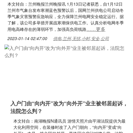
本文转自：兰州晚报兰州晚报讯 1月13日记者获悉，自1月12日
兰州市气象台发布寒潮蓝色预警以后，国网兰州供电公司启动冬
季气象灾害预警应急响应，全力保障兰州电网安全稳定运行。据
了解，该公司多举措开展战寒潮保供电工作。认真分析电网冬季
……更多
用电高峰存在的薄弱环节，加强高负荷线路
2023-01-14 02:47:00
供电,兰州,无忧,小时,安全,公司
入户门由“向内开”改为“向外开”业主被邻居起诉，
法院怎么判？
本文转自：南湖晚报N通讯员 游情天照片由平湖法院提供为最
大化利用空间，在装修时改了入户门朝向，“向内开”变成“向