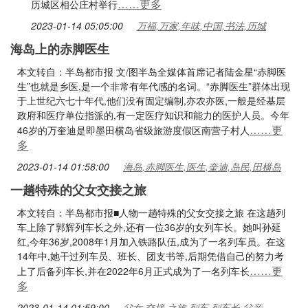
……更多
历城区相公庄村举行
2023-01-14 05:05:00
万福,万家,年味,中国,书法,历城
海岛上的赤脚医生
本文转自：半岛都市报 文/图半岛全媒体首席记者陆金星“赤脚医
生”也就是乡医,是一个非常有年代感的名词。“赤脚医生”群体出现
于上世纪六七十年代,他们没有固定编制,亦农亦医,一般是经基层
政府和医疗单位指派的,有一定医疗知识和能力的医护人员。今年
……更
46岁的万奎迪是即墨田横岛省级旅游度假区南营子村人
多
2023-01-14 01:58:00
海岛,赤脚医生,医生,奎迪,岛民,田横岛
一趟特殊的父女交接之旅
本文转自：半岛都市报■人物一趟特殊的父女交接之旅 在这趟列
车上除了郭辉列车长之外,还有一位36岁的女列车长。她叫孙延
红,今年36岁,2008年1月加入铁路队伍,成为了一名列车员。在这
14年中,她干过列车员、班长、团支书等,后期凭借自己的努力考
……更
上了后备列车长,并在2022年6月正式成为了一名列车长
多
2023-01-14 01:59:00
父女,交接,之旅,列车,列车长,父亲