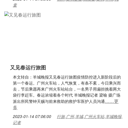
童
又见春运行旅图
本文转自：羊城晚报又见春运行旅图疫情防控进入新阶段后的
第一个春运。广州火车站，人气恢复，有条不紊，今日乘兴而
去，节后乘愿再来广州火车站站台，一名男子用扁担挑着两大
袋行李赶车。春运浓缩着各个时代 羊城晚报记者 梁喻 摄广场
……更
派出所民警钟天赐与前来救助的救护车医护人员沟通
多
2023-01-14 07:06:00
行旅,广州,羊城,广州火车站,羊城晚报,
记者