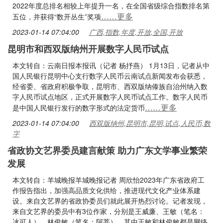
2022年度总排名相较上年提升一名，在全国省级综合指数排名第
……更多
五位，并获得“数开丛生”奖项
2023-01-14 07:04:00
广西,指数,年度,开放,全国,开放
昆明市和西双版纳州开展数字人民币试点
本文转自：云南日报本报讯（记者 杨抒燕） 1月13日，记者从中
国人民银行昆明中心支行数字人民币云南试点新闻发布会获悉，
经省委、省政府积极争取，昆明市、西双版纳傣族自治州纳入数
字人民币试点地区，正式开展数字人民币试点工作。数字人民币
……更多
是中国人民银行发行的数字形式的法定货币
2023-01-14 07:04:00
西双版纳州,昆明市,昆明,试点,人民币,数
字
省政协文艺界委员建言献策 助力广东文学事业繁荣
发展
本文转自：羊城晚报羊城晚报记者 周欣怡2023年广东省政府工
作报告指出，加强高品质文化供给，推进现代文化产业体系建
设。来自文艺界的省政协委员们就此展开热烈讨论。记者发现，
来自文艺界的委员中有3位作家，分别是王威廉、王敏（笔名：
冰可人）、林俊敏（笔名：阿菩），其中王敏和林俊敏都是网络