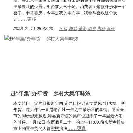
温。在北京一家黄金商场，新鲜出炉的兔年生肖饰品摆放在店
里最显眼的位置，柜台前人气十足。消费者：这款外形像一个
喜字，非常喜庆，今年是我的本命年，我非常喜欢这个设
……更多
计
2023-01-14 08:47:00
生肖,饰品,黄金,消费,市场,黄金
赶“年集”办年货 乡村大集年味浓
本文转自：定西日报新定西·定西日报记者文爱凤 “赶大集、买
年货、过大年”,一直是老百姓一年之中最乐呵的事情。随着春
节的脚步越来越近,漳县新寺镇的集市也迎来了一年里最热闹
的时候。1月12日,农历腊月二十一的上午11:00,前来新寺镇集
……更多
市上购置年货的人群熙熙攘攘