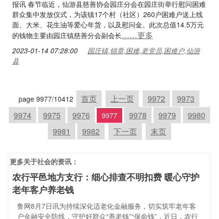
报讯 春节临近，仙游县慈善协会园庄分会在园庄街举行慰问困难
群众集中发放仪式，为该镇17个村（社区）260户困难户送上线
面、大米、花生油等爱心年货，以及慰问金。此次总值14.5万元
……更多
的钱物主要由园庄镇慈善分会副会长
2023-01-14 07:28:00
园庄镇,锦章,困难,老党员,困难户,仙游
县
首页
上一页
9972
9973
page 9977/10412
9974
9975
9976
9978
9979
9980
9977
9981
9982
下一页
末页
更多关于
社会
的资讯：
农行平邑地方支行：细心排查不明扣费 暖心守护
老年客户养老钱
鲁网8月7日讯为持续深化适老化金融服务，切实筑牢老年客
户金融安全防线，守护好群众“养老钱”“保命钱”，近日，农行