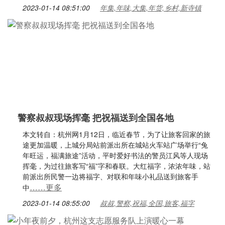
2023-01-14 08:51:00
年集,年味,大集,年货,乡村,新寺镇
警察叔叔现场挥毫 把祝福送到全国各地
本文转自：杭州网1月12日，临近春节，为了让旅客回家的旅
途更加温暖，上城分局站前派出所在城站火车站广场举行“兔
年旺运，福满旅途”活动，平时爱好书法的警员江风等人现场
挥毫，为过往旅客写“福”字和春联。大红福字，浓浓年味，站
前派出所民警一边将福字、对联和年味小礼品送到旅客手
……更多
中
2023-01-14 08:55:00
叔叔,警察,祝福,全国,旅客,福字