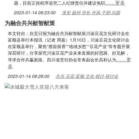
……更多
题，目前正按程序追究二人纪律责任并建议免职
2023-01-14 08:23:00
淮安,扬州,市长,作风,干部,问题
为融合共兴献智献策
本文转自：自贡日报为融合共兴献智献策川渝豆花文化研讨会在
富顺县举行本报讯（记者 周嘉）1月10日，川渝豆花文化研讨会
在富顺县举行，聚焦“唇齿留香”“地域乡愁”“豆花产业”等专题开展
深层研讨，分享探究川渝豆花产业未来发展的好思路、好见解，
……更
寻求合作共赢新路。四川省烹饪协会常务副会长高朴认为
多
2023-01-14 08:28:00
共兴,豆花,富顺,文化,研讨,研讨会