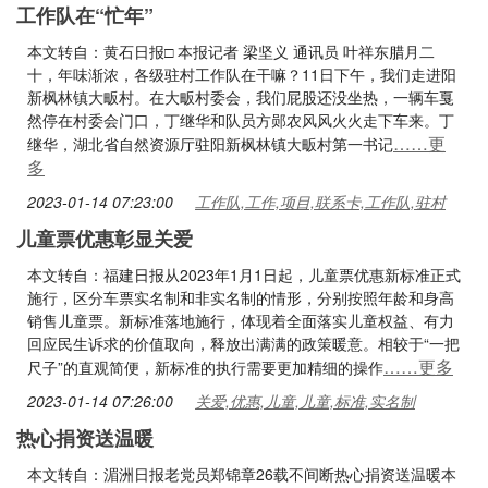
工作队在“忙年”
本文转自：黄石日报□ 本报记者 梁坚义 通讯员 叶祥东腊月二
十，年味渐浓，各级驻村工作队在干嘛？11日下午，我们走进阳
新枫林镇大畈村。在大畈村委会，我们屁股还没坐热，一辆车戛
然停在村委会门口，丁继华和队员方郧农风风火火走下车来。丁
……更
继华，湖北省自然资源厅驻阳新枫林镇大畈村第一书记
多
2023-01-14 07:23:00
工作队,工作,项目,联系卡,工作队,驻村
儿童票优惠彰显关爱
本文转自：福建日报从2023年1月1日起，儿童票优惠新标准正式
施行，区分车票实名制和非实名制的情形，分别按照年龄和身高
销售儿童票。新标准落地施行，体现着全面落实儿童权益、有力
回应民生诉求的价值取向，释放出满满的政策暖意。相较于“一把
……更多
尺子”的直观简便，新标准的执行需要更加精细的操作
2023-01-14 07:26:00
关爱,优惠,儿童,儿童,标准,实名制
热心捐资送温暖
本文转自：湄洲日报老党员郑锦章26载不间断热心捐资送温暖本