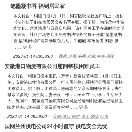
笔墨凝书香 福到居民家
本文转自：铜陵日报1月11日，铜官区映湖社区广场上，擅长
书法的孩子们在为居民义务书写春联。据了解，为传承中华传
统文化，营造浓厚节日喜庆氛围，该社区关工委在新时代文明
实践所、社区广场等处组织有书法特长的孩子开展“笔墨凝书
香 福到居民家”迎新春联谊活动。牛翩翩 本报记者 刘敏 摄
……更多
2023-01-14 08:58:00
民家,笔墨,书香,刘敏,书法,铜陵
安徽港口物流有限公司慰问帮扶困难员工
本文转自：铜陵日报本报讯（万青）新春佳节将至，1月13日上
午，安徽港口物流有限公司一行人员前往北环铁运公司慰问帮扶
困难员工。据了解，困难员工慈南志的父亲长期瘫痪在床，去年
母亲又多次生病住院，妻子没工作，儿子正在上小学，生活压力
大。慰问中，安徽港口物流有限公司总经理刘剑敏和副经理徐卫
……更多
峰为慈南志送去慰问金及新春祝福
2023-01-14 08:58:00
安徽,港口,困难,员工,物流,公司
国网兰州供电公司24小时值守 供电安全无忧