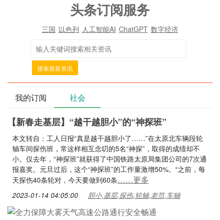
头条订阅服务
三国
以色列
人工智能AI
ChatGPT
数字经济
搜索最新资讯
我的订阅
社会
【新春走基层】“越干越胆小”的“神探班”
本文转自：工人日报“真是越干越胆小了……”在太原北车辆段轮
轴车间探伤班，常这样相互念叨的5名“神探”，取得的成绩却不
小。仅去年，“神探班”就获得了中国铁路太原局集团公司的7次通
报嘉奖。元旦过后，这个“神探班”的工作量激增50%。“之前，每
……更多
天探伤40条轮对，今天要做到60条
2023-01-14 04:05:00
胆小,基层,探伤,轮轴,老范,车轴