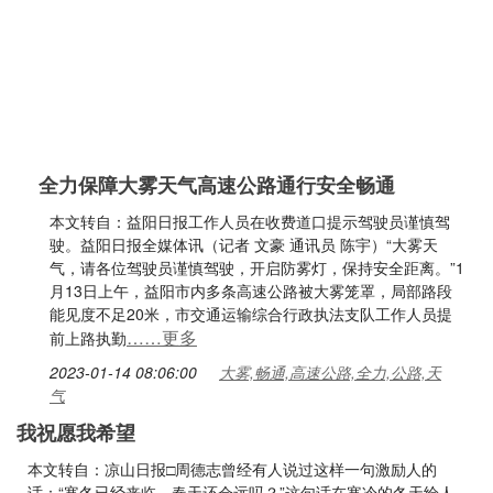
全力保障大雾天气高速公路通行安全畅通
本文转自：益阳日报工作人员在收费道口提示驾驶员谨慎驾
驶。益阳日报全媒体讯（记者 文豪 通讯员 陈宇）“大雾天
气，请各位驾驶员谨慎驾驶，开启防雾灯，保持安全距离。”1
月13日上午，益阳市内多条高速公路被大雾笼罩，局部路段
能见度不足20米，市交通运输综合行政执法支队工作人员提
……更多
前上路执勤
2023-01-14 08:06:00
大雾,畅通,高速公路,全力,公路,天
气
我祝愿我希望
本文转自：凉山日报□周德志曾经有人说过这样一句激励人的
话：“寒冬已经来临，春天还会远吗？”这句话在寒冷的冬天给人