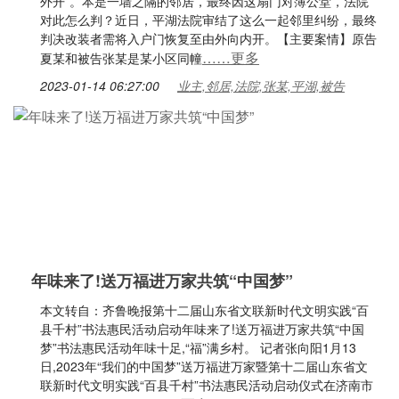
外开”。本是一墙之隔的邻居，最终因这扇门对簿公堂，法院
对此怎么判？近日，平湖法院审结了这么一起邻里纠纷，最终
判决改装者需将入户门恢复至由外向内开。【主要案情】原告
……更多
夏某和被告张某是某小区同幢
2023-01-14 06:27:00
业主,邻居,法院,张某,平湖,被告
年味来了!送万福进万家共筑“中国梦”
本文转自：齐鲁晚报第十二届山东省文联新时代文明实践“百
县千村”书法惠民活动启动年味来了!送万福进万家共筑“中国
梦”书法惠民活动年味十足,“福”满乡村。 记者张向阳1月13
日,2023年“我们的中国梦”送万福进万家暨第十二届山东省文
联新时代文明实践“百县千村”书法惠民活动启动仪式在济南市