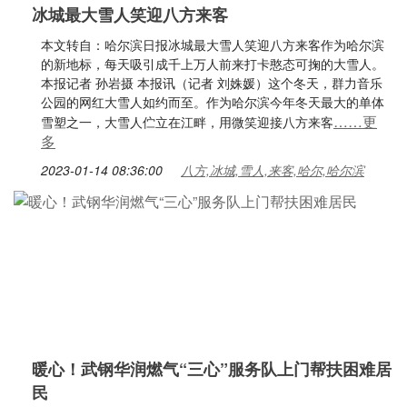
冰城最大雪人笑迎八方来客
本文转自：哈尔滨日报冰城最大雪人笑迎八方来客作为哈尔滨
的新地标，每天吸引成千上万人前来打卡憨态可掬的大雪人。
本报记者 孙岩摄 本报讯（记者 刘姝媛）这个冬天，群力音乐
公园的网红大雪人如约而至。作为哈尔滨今年冬天最大的单体
……更
雪塑之一，大雪人伫立在江畔，用微笑迎接八方来客
多
2023-01-14 08:36:00
八方,冰城,雪人,来客,哈尔,哈尔滨
暖心！武钢华润燃气“三心”服务队上门帮扶困难居
民