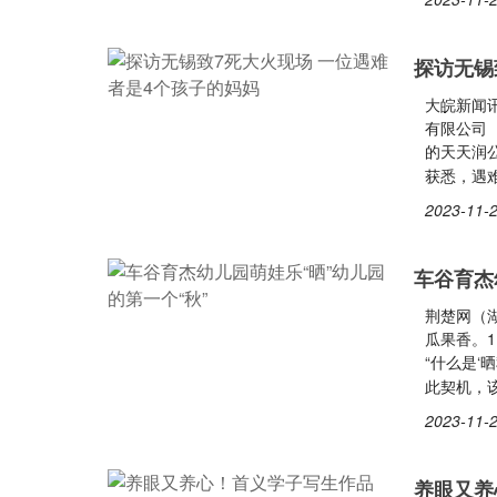
探访无锡
大皖新闻讯
有限公司
的天天润
获悉，遇
2023-11-2
车谷育杰
荆楚网（
瓜果香。1
“什么是‘
此契机，该
2023-11-2
养眼又养