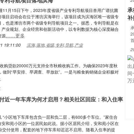
专利导航项目落地滨海
2
承
潼11月15日下午，2023年度省级产业专利导航项目兽用广谱抗菌
考项目启动会在位于潍坊滨海举行，该项目成为滨海区唯一省级专
补
目，也是潍坊市两个省级专利导航项目之一。据悉，专利导航是在
、产业规划、企业经营和创新活动中，以专利数据为核心深度融合
2
……更多
资源
首
1 19:11:00
滨海,落地,省级,专利,导航,产业
2
购贷款20000万元支持全市秋粮收购工作。为确保2023年度秋
，做到“早安排、早调查、早放款”。一是与粮食购销储企业积极对
多
一
付近一年车库为何才启用？相关社区回应：和入住率
 “小区地下车库包含负一层和负二层，有600多个车位。”家住合
路安和苑小区的一位居民如此说。据小区居民介绍，安和苑小区在
月份交付使用，配套的地下停车库却迟迟不启用。随着入住率的提