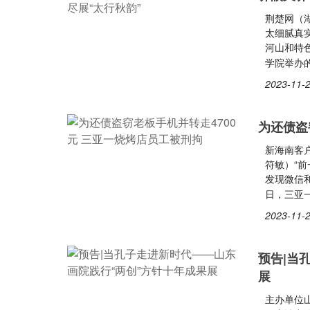
荆楚网（
太细腻真
河山和特
学院举办的
2023-11-2
为还债盗
新海南客户
符敏）“
发现微信
日，三亚
2023-11-2
预告|当
展
主办单位