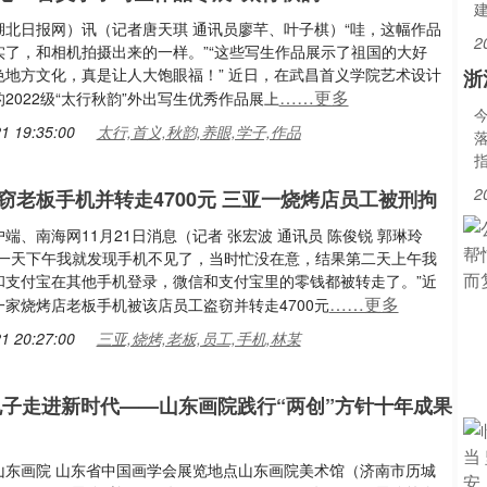
湖北日报网）讯（记者唐天琪 通讯员廖芊、叶子棋）“哇，这幅作品
2
实了，和相机拍摄出来的一样。”“这些写生作品展示了祖国的大好
色地方文化，真是让人大饱眼福！” 近日，在武昌首义学院艺术设计
浙
……更多
2022级“太行秋韵”外出写生优秀作品展上
1 19:35:00
太行,首义,秋韵,养眼,学子,作品
2
窃老板手机并转走4700元 三亚一烧烤店员工被刑拘
端、南海网11月21日消息（记者 张宏波 通讯员 陈俊锐 郭琳玲
前一天下午我就发现手机不见了，当时忙没在意，结果第二天上午我
和支付宝在其他手机登录，微信和支付宝里的零钱都被转走了。”近
……更多
一家烧烤店老板手机被该店员工盗窃并转走4700元
1 20:27:00
三亚,烧烤,老板,员工,手机,林某
孔子走进新时代——山东画院践行“两创”方针十年成果
山东画院 山东省中国画学会展览地点山东画院美术馆（济南市历城