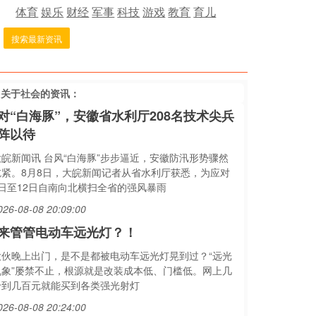
体育
娱乐
财经
军事
科技
游戏
教育
育儿
搜索最新资讯
多关于
社会
的资讯：
对“白海豚”，安徽省水利厅208名技术尖兵
阵以待
大皖新闻讯 台风“白海豚”步步逼近，安徽防汛形势骤然
吃紧。8月8日，大皖新闻记者从省水利厅获悉，为应对
9日至12日自南向北横扫全省的强风暴雨
026-08-08 20:09:00
来管管电动车远光灯？！
大伙晚上出门，是不是都被电动车远光灯晃到过？“远光
乱象”屡禁不止，根源就是改装成本低、门槛低。网上几
十到几百元就能买到各类强光射灯
026-08-08 20:24:00