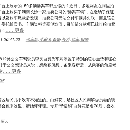
平台上展示的150多辆涉案车都是假的？近日，多地网友在阿里拍
平台上购买了湖南长沙一家拍卖公司的“涉案车辆”，在缴纳了保证
费以及购车尾款后发现，拍卖公司无法交付车辆并失联，而且该公
、委托拍卖书、车辆资料等疑似造假，目前部分款项已经打给拍卖
……更多
追回
1 20:41:00
购车款,受骗者,多辆,长沙,购车,报警
，812路公交车驾驶员李灵自费为车厢添置了特别的暖心坐垫和暖心
小。对于公交驾驶员来说，想乘客所想，备乘客所需，从乘客的角度考
……更多
意
驾驶
，辖区居民几乎没有不知道的。白鲜花，是社区人民调解委员会的调
都会跑来这里，请她评评理。专开“矛盾锁”白鲜花是名70后，喜欢
当事人