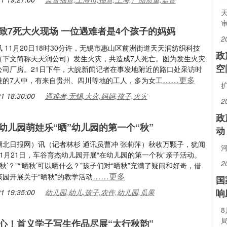
审
致7死大火现场 一位遇难者是4个孩子的妈妈
2
 11月20日18时30分许，无锡市惠山区前洲街道天天润纺织科技
政
（下文简称天天润公司）发生火灾，共造成7人死亡。图为发生火灾
空
公司厂房。21日下午，大皖新闻记者在事发地附近的路口处采访时
……更多
难的7人中，有来自贵州、四川等地的工人，多为女工
1 18:30:00
遇难者,无锡,大火,妈妈,孩子,火灾
2
政
幼儿园萌娃乐“晒”幼儿园的第一个“秋”
动
湖北日报网）讯（记者林杉 通讯员曹冲 张莉萍）秋收万颗子，犹闻
1月21日，车谷育杰幼儿园开展“在幼儿园的第一个秋”亲子活动。
2
晒秋’？”“‘晒秋’可以晒什么？”孩子们对“晒秋”充满了疑问和好奇，借
……更多
园开展关于“晒秋”的教学活动
国
响
1 19:35:00
幼儿园,幼儿,孩子,农作,幼儿园,瓜果
心！首义学子写生作品尽展“太行秋韵”