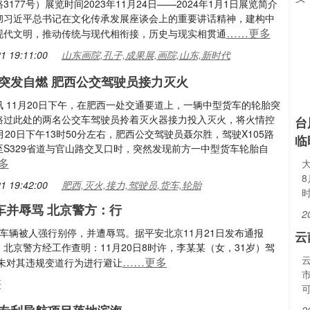
3177号）展览时间2023年11月24日——2024年1月1日展览简介
彻习近平总书记在文化传承发展座谈会上的重要讲话精神，建构中
……更多
现代文明，推动传统与现代相衔接，历史与现实相贯通
1 19:11:00
山东画院,孔子,成果展,画院,山东,新时代
突发自燃 肥西公交驾驶员接力灭火
 11月20日下午，在肥西一处交通要道上，一辆中型货车的轮胎突
路过此处的两名公交车驾驶员拎着灭火器接力投入灭火，将火情控
台
月20日下午13时50分左右，肥西公交驾驶员聂尔胜，驾驶X105路
临
至S329省道与官山路交叉口时，突然发现前方一中型货车轮胎自
多
1 19:42:00
肥西,灭火,接力,驾驶员,货车,轮胎
车并辱骂 北京警方：行
2
，车辆被人强行别停，并遭辱骂。据平安北京11月21日发布通报
云
北京警方经工作查明：11月20日8时许，李某某（女，31岁）驾
……更多
未对其违规变道行为进行避让
子