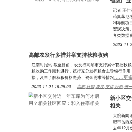
省级产业
记者 王佳
药氟苯尼
利导航项
宏观决策
各类数据
2023-11-2
高邮农发行多措并举支持秋粮收购
江南时报讯 截至目前，农发行高邮市支行累计获批秋粮收
粮收购工作顺利进行，该行充分发挥粮食主导银行作用
……更
接，及早了解秋粮价格走势、资金需求等情况
2023-11-21 19:25:00
高邮,秋粮,农发,支持,秋粮,进
新小区交
相关
大皖新闻讯
肥市岳西
去年12