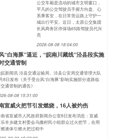
公交车厢是流动的城市文明窗口，
平凡的公交驾驶员手握方向盘、心
系乘客安，在日常营运路上守护一
城出行平安。近日，太原公交集团
长风商务区停保场65路驾驶员代兴
亮
2026-08-08 18:04:00
风“白海豚”逼近，“皖南川藏线”泾县段实施
时交通管制
大皖新闻讯 泾县交通运输局、泾县公安局交通管理大队
8月8日发布《关于受台风“白海豚”影响实施部分道路临
时交通管制的通告》
026-08-08 15:31:00
南宣威火把节引发燃烧，16人被灼伤
云南省宣威市人民政府新闻办公室8日发布消息：宣威
市乐丰乡建文村委会乌撒村民小组群众过火把节，在用
可燃液体引燃火把过程中