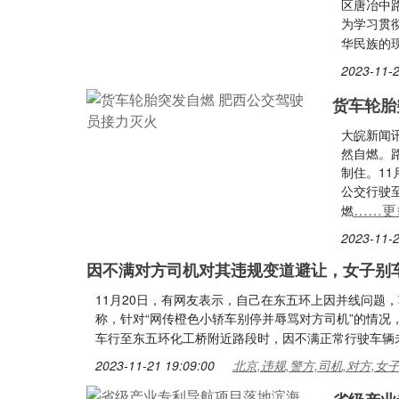
区唐冶中路
为学习贯
华民族的
2023-11-2
货车轮胎
大皖新闻讯
然自燃。
制住。11
公交行驶
……更
燃
2023-11-2
因不满对方司机对其违规变道避让，女子别
11月20日，有网友表示，自己在东五环上因并线问题
称，针对“网传橙色小轿车别停并辱骂对方司机”的情况，
车行至东五环化工桥附近路段时，因不满正常行驶车辆
2023-11-21 19:09:00
北京,违规,警方,司机,对方,女