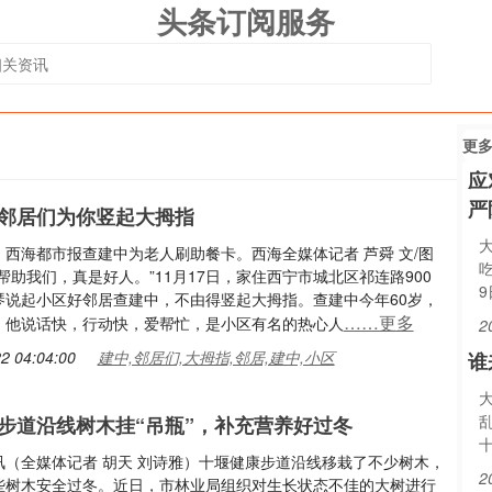
头条订阅服务
更
应
严
邻居们为你竖起大拇指
：西海都市报查建中为老人刷助餐卡。西海全媒体记者 芦舜 文/图
帮助我们，真是好人。”11月17日，家住西宁市城北区祁连路900
琴说起小区好邻居查建中，不由得竖起大拇指。查建中今年60岁，
……更多
，他说话快，行动快，爱帮忙，是小区有名的热心人
2
2 04:04:00
建中,邻居们,大拇指,邻居,建中,小区
谁
步道沿线树木挂“吊瓶”，补充营养好过冬
讯（全媒体记者 胡天 刘诗雅）十堰健康步道沿线移栽了不少树木，
2
些树木安全过冬。近日，市林业局组织对生长状态不佳的大树进行