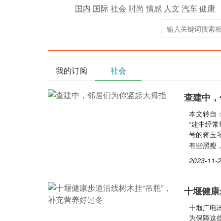
国内
国际
社会
时尚
情感
人文
汽车
健康
我的订阅
社会
查建中，
本文转自
“建中经常
号的蒋玉
有些黑瘦
2023-11-2
十堰健康
十堰广电
为保障这