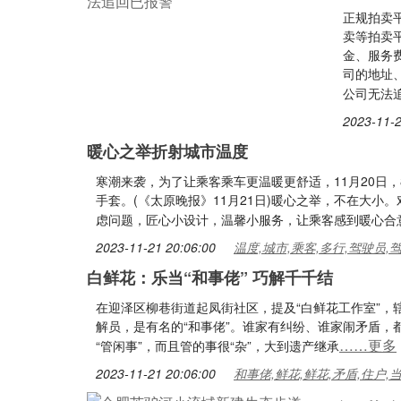
正规拍卖
卖等拍卖
金、服务
司的地址
公司无法
2023-11-2
暖心之举折射城市温度
寒潮来袭，为了让乘客乘车更温暖更舒适，11月20日
手套。(《太原晚报》11月21日)暖心之举，不在大
虑问题，匠心小设计，温馨小服务，让乘客感到暖心合
2023-11-21 20:06:00
温度,城市,乘客,多行,驾驶员,
白鲜花：乐当“和事佬” 巧解千千结
在迎泽区柳巷街道起凤街社区，提及“白鲜花工作室”
解员，是有名的“和事佬”。谁家有纠纷、谁家闹矛盾，
……更多
“管闲事”，而且管的事很“杂”，大到遗产继承
2023-11-21 20:06:00
和事佬,鲜花,鲜花,矛盾,住户,