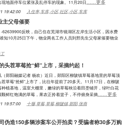
……更多
出现地面停车位紧张及乱停车的现象。11月20日
1 19:42:00
入住率,车库,小区,社区,小区,车库
业主父母催要
-62639900反映，自己住在芜湖市镜湖区左岸生活小区，因水费
。谁知10月25日下午，物业两名工作人员到邢先生父母家催要物业
员工
的头茬草莓抢“鲜”上市，采摘约起！
讯（郧阳融媒记者 杨欢）近日，郧阳区柳陂镇草莓基地里的草莓顶
茬草莓“抢鲜”上市了，比往年提前了20多天。11月17日，在柳陂
莓种植基地，温室大棚里，嫩绿的草莓秧沿着田垄铺开，绿叶白花
……更多
颗颗鲜红饱满的草莓，果农正拎着篮子，不停俯身采摘
1 19:57:00
十堰,草莓,草莓,柳陂镇,郧阳,张燕
司伪造150多辆涉案车公开拍卖？受骗者称30多万购