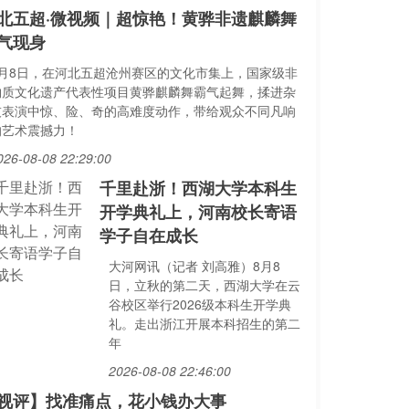
北五超·微视频｜超惊艳！黄骅非遗麒麟舞
气现身
8月8日，在河北五超沧州赛区的文化市集上，国家级非
物质文化遗产代表性项目黄骅麒麟舞霸气起舞，揉进杂
技表演中惊、险、奇的高难度动作，带给观众不同凡响
的艺术震撼力！
026-08-08 22:29:00
千里赴浙！西湖大学本科生
开学典礼上，河南校长寄语
学子自在成长
大河网讯（记者 刘高雅）8月8
日，立秋的第二天，西湖大学在云
谷校区举行2026级本科生开学典
礼。走出浙江开展本科招生的第二
年
2026-08-08 22:46:00
视评】找准痛点，花小钱办大事