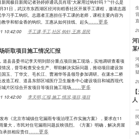
目新闻极目新闻记者孙婷婷通讯员肖瑶“大家用过钩针吗？”“什么是
0月31日，武汉市东西湖区径河街稻香社区开展手工课程，邀请志愿
民学习手工钩织。志愿者王惠担任手工课的老师，课程主要内容为
……更多
的教学和郁金香的钩织。王惠从如何挂线、起头
2
1 10:42:00
手工课,手工,社区,钩针,王惠,居民
河
某
场听取项目施工情况汇报
河
8日，道县县委书记李天明到部分重点项目施工现场，实地调研查看项
报
展情况，督导检查安全生产、帮助解决实际问题，推动项目建设加
吴国玉、丁华文、毛长江、曹湘华等县领导参加调研。在潇水二桥
及改造工程、道县东部区域医疗卫生服务中心建设项目和城西现代
2
……更多
新城片区综合开发项目等项目施工现场
【
1 10:42:00
李天明,汇报,施工,情况,项目,项目
人
发布《北京市城镇住宅漏雨专项治理工作实施方案》，要求在11
降雨量大，市民对住宅漏雨问题反映强烈。《方案》明确，解决房屋
……更多
自承担相应责任
2