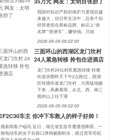
35万元 网友：太明目张胆了
我国对知识产权的保护力度现在越
来越大，但日常生活中，总有个别
经营者想在商标品牌、标识上“傍
名牌”“搭便车”，赚快钱。日前
2026-08-09 08:02:00
三面环山的西湖区龙门坎村
24人紧急转移 拎包住进酒店
龙门坎村24位村民紧急转移 转塘
街道供图昨天下午2点刚过，西湖
区转塘街道龙门坎村，大雨猛地砸
下来，风裹着雨，从北、西、南三
面的山上往下灌
2026-08-09 08:02:00
EF2C30车主 你冲下车救人的样子好帅！
央视新闻客户端讯 近日，湖北省宜昌市遭遇强降雨，一
名骑电动车的女子在路口摔倒被困积水，路过货车司机
冒雨冲入水中奋力一扶