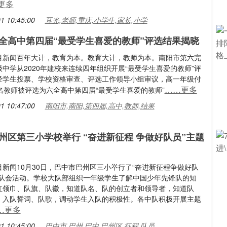
更多
1 10:45:00
耳光,老师,重庆,小学生,家长,小学
全高中第四届“最受学生喜爱的教师”评选结果揭晓
目新闻百年大计，教育为本。教育大计，教师为本。南阳市第六完
中学从2020年建校来连续四年组织开展“最受学生喜爱的教师”评
经学生投票、学校资格审查、评选工作领导小组审议，高一年级付
……更多
名教师被评选为六全高中第四届“最受学生喜爱的教师”
1 10:47:00
南阳市,南阳,第四届,高中,教师,结果
州区第三小学校举行 “奋进新征程 争做好队员”主题
新闻10月30日，巴中市巴州区三小举行了“奋进新征程争做好队
中队会活动。学校大队部组织一年级学生了解中国少年先锋队的知
红领巾、队旗、队徽，知道队名、队的创立者和领导者，知道队
、入队誓词、队歌，调动学生入队的积极性。各中队积极开展主题
…更多
1 10:45:00
巴中市,巴州,巴中,巴州区,征程,队员