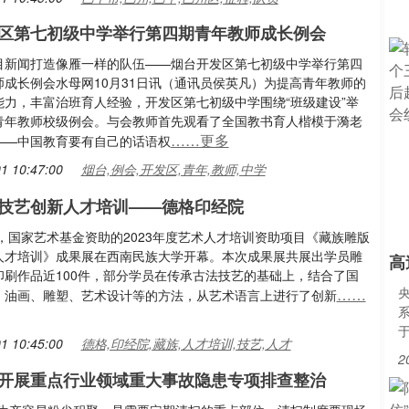
区第七初级中学举行第四期青年教师成长例会
目新闻打造像雁一样的队伍——烟台开发区第七初级中学举行第四
师成长例会水母网10月31日讯（通讯员侯英凡）为提高青年教师的
能力，丰富治班育人经验，开发区第七初级中学围绕“班级建设”举
青年教师校级例会。与会教师首先观看了全国教书育人楷模于漪老
……更多
——中国教育要有自己的话语权
1 10:47:00
烟台,例会,开发区,青年,教师,中学
技艺创新人才培训——德格印经院
日，国家艺术基金资助的2023年度艺术人才培训资助项目《藏族雕版
人才培训》成果展在西南民族大学开幕。本次成果展共展出学员雕
高
印刷作品近100件，部分学员在传承古法技艺的基础上，结合了国
……
、油画、雕塑、艺术设计等的方法，从艺术语言上进行了创新
1 10:45:00
德格,印经院,藏族,人才培训,技艺,人才
2
开展重点行业领域重大事故隐患专项排查整治