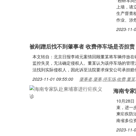
“粉碎车
上墙，请
生产督查
作业、涉
2023-11-0
被剐蹭后找不到肇事者 收费停车场是否担责
本文转自：北京日报李靖元案情回顾董某将车辆停放在
监控失灵，无法确定侵权人。董某认为该停车场的管理
法找到实际侵权人，因此诉至法院要求保安公司承担赔
2023-11-01 09:55:00
肇事者,肇事,停车场,收费,董某
海南专家
10月2
束，进一
柬疟疾防
南省多位
2023-11-0