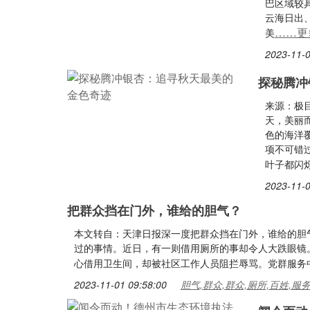
巴区域较
云海日出
……更
美
2023-11-0
探秘腾冲
来源：极
天，美丽
色的海洋
项不可错
叶子都闪
2023-11-0
把群众挡在门外，谁给的胆气？
本文转自：天津日报深一度把群众挡在门外，谁给的胆
过的事情。近日，有一则借用厕所的事却令人大跌眼镜
心借用卫生间，却被社区工作人员阻拦辱骂。党群服务
2023-11-01 09:58:00
胆气,群众,群众,厕所,百姓,服