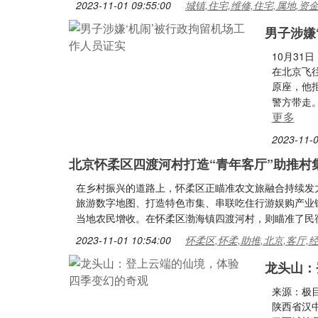
2023-11-01 09:55:00
城镇,住宅,维修,住宅,属地,资
男子涉嫌
10月31
在北京飞
原座，他
警方带走
更多
2023-11-0
北京怀柔区四渡河村打造“青年客厅”助推村
在乡村振兴的道路上，怀柔区正瞄准农文旅融合持续发
旅游数字地图、打造特色市集、串联吃住行游娱购产业
当地农民增收。在怀柔区渤海镇四渡河村，则瞄准了民
2023-11-01 10:54:00
怀柔区,怀柔,助推,北京,客厅,
龙头山：
来源：极
陕西省汉