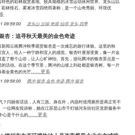
具特色的彩林观赏基地、较具规模的冰雪运动休闲世界。龙头山以
、彩林怪石、雾凇冰雪四绝而著称，是一个山奇秀丽、环境优
多
1 09:59:00
龙头山,云端,奇观,仙境,龙头,四季
银杏：追寻秋天最美的金色奇迹
目新闻云南腾冲秋季观赏银杏是一次难忘的旅行体验。这里的秋
而宜人，给人一种宁静和宜人的感觉。银杏叶逐渐变黄，像一片金
覆盖了整个山谷，让人心旷神怡。首先，游玩腾冲的银杏景点是一
过的活动。在这个季节里，腾冲的山坡上到处都是银杏树。每一片
……更多
烁着金黄色的光芒
1 09:58:00
腾冲,银杏,金色,奇迹,腾冲,银杏
气？闫丽俗话说，人有三急。身在外，内急时借用厕所是再正常不
。一位网友投诉称，她在江苏昆山市千灯镇河东街社区党群服务中
……更多
中心是干什么的
务