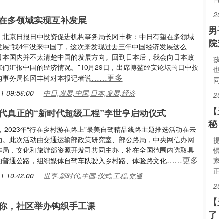
2
在多领域实现互补发展
男
：北京日报日中投资促进机构事务局长冈丰树：中日有望在多领域
院
发展“我4年没来中国了，这次来发现过去三年中国经济发展这么
日本国内并不太清楚中国的发展方向。回到日本后，我会向日本政
们汇报中国的经济情况。”10月29日，出席博鳌经安论坛的日中投
……更多
构事务局长冈丰树对本报记者说
同
1 09:56:00
中日,发展,中国,日本,发展,经济
2
【
代真正的“新时代超级工程”李世亨启动仪式
秘
日，2023年“行在乡村游在路上”最美自驾精品线路主题推选活动在云
动。此次活动由交通运输部政策研究室、部公路局，中央网信办网
作局，文化和旅游部资源开发司共同主办，将在全国范围内选取具
……更多
的普通公路，组织媒体自驾车队驶入乡村路、体验路文化
1 10:42:00
世亨,新时代,中国,仪式,工程,交通
2
【
有你，社区举办钩织手工课
了