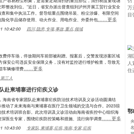
间生产容易粉尘积聚，是需要定期清扫的重点部位，清扫制度要现场
立即整改到位。”近日，省安办派出督查组到泸州开展工贸行业安全
核查和集中执法工作。督导组重点围绕吊装、粉尘涉爆、有限空间
……更多
危险化学品储存使用、动火作业、用电作业、外委外包
1 10:42:00
四川,隐患,专项,事故,重点,领域
收费停车场，停放期间车前部被剐蹭。报案后，交警发现涉案区域
方保安公司违反安全保障义务，没有对监控进行维护检查，导致无
……更多
偿车辆修理费
,第三人
队赴柬埔寨进行疟疾义诊
8日，海南省专家团队赴柬埔寨疟疾防治技术培训及义诊活动圆满结
步推动了未来海南与柬埔寨在医疗卫生领域的交流与合作。2023琼
鄂
治技术培训班合影。此次培训及义诊活动由海南省疾控中心组织海
……更多
资深医生专家，围绕疟疾防控策略和措施、流行病学调查
1 10:43:00
专家队,柬埔寨,疟疾,海南,专家,疟疾