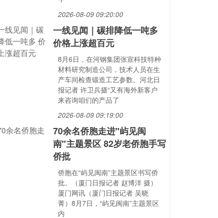
2026-08-09 09:20:00
一线见闻｜碳排降低一吨多
价格上涨超百元
8月6日，在河钢集团张宣科技特种
材料研究制造公司，技术人员在生
产车间检查锻造工艺参数。河北日
报记者 许卫兵摄“又有海外新客户
来咨询咱们的产品了
2026-08-09 09:19:00
70余名侨胞走进"屿见闽
南"主题景区 82岁老侨胞手写
侨批
侨胞在“屿见闽南”主题景区书写侨
批。（厦门日报记者 赵博洋 摄）
厦门网讯（厦门日报记者 吴晓
菁）8月7日，“屿见闽南”主题景区
内