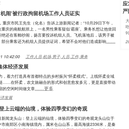
金
应
严
‘机闹’被行政拘留机场工作人员证实
日，重庆市民王先生（化名）告诉上游新闻记者：“10月29日下午，
往重庆的南航航班上，一名男性乘客疑似‘霸座’。乘务长想让他坐回
拒绝还在客舱吵闹，扬言要投诉机组人员。飞机落地后，该男子被
……
。部分乘客还为机组人员提供证词，希望不会对他们造成影响
2
1 10:42:00
工作人员,机场,男子,人员,工作,乘务
集体经济发展
力，着力打造具有首都特点的乡村振兴“怀柔模式”。上线怀柔全域
链……在怀柔，农文旅融合的形式和创意愈发多元，更是直接带动
……更多
宿的空闲时间做文章
经济发展
登上云端的仙境，体验四季变幻的奇观
目新闻龙头山：登上云端的仙境，体验四季变幻的奇观龙头山位于
中市南郑区小南海镇境内，属米仓山山系，最高海拔2336米，是秦