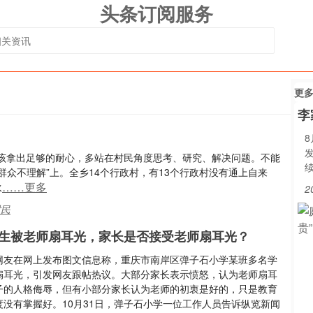
头条订阅服务
更
李
该拿出足够的耐心，多站在村民角度思考、研究、解决问题。不能
群众不理解”上。全乡14个行政村，有13个行政村没有通上自来
……更多
水
2
村民
生被老师扇耳光，家长是否接受老师扇耳光？
网友在网上发布图文信息称，重庆市南岸区弹子石小学某班多名学
扇耳光，引发网友跟帖热议。大部分家长表示愤怒，认为老师扇耳
子的人格侮辱，但有小部分家长认为老师的初衷是好的，只是教育
度没有掌握好。10月31日，弹子石小学一位工作人员告诉纵览新闻