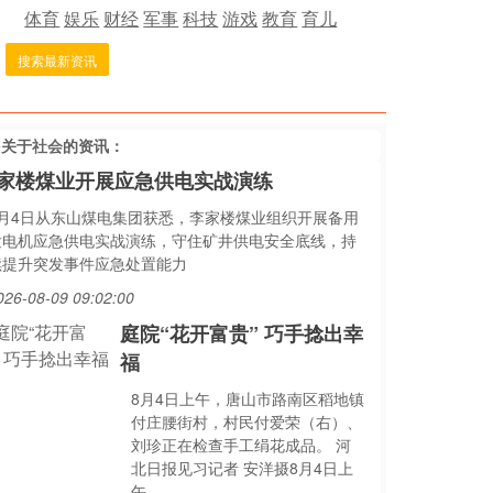
体育
娱乐
财经
军事
科技
游戏
教育
育儿
搜索最新资讯
多关于
社会
的资讯：
家楼煤业开展应急供电实战演练
8月4日从东山煤电集团获悉，李家楼煤业组织开展备用
发电机应急供电实战演练，守住矿井供电安全底线，持
续提升突发事件应急处置能力
026-08-09 09:02:00
庭院“花开富贵” 巧手捻出幸
福
8月4日上午，唐山市路南区稻地镇
付庄腰街村，村民付爱荣（右）、
刘珍正在检查手工绢花成品。 河
北日报见习记者 安洋摄8月4日上
午