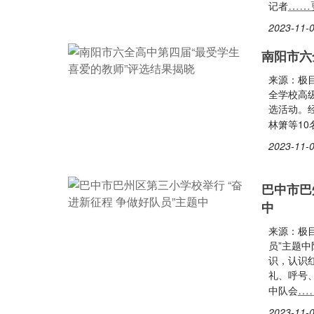
……
记者
2023-11-0
南阳市六
来源：极
全学校高级
选活动。
林箫等10
2023-11-0
巴中市巴
中
来源：极目
员”主题
识，认识
礼、呼号
…
中队会
2023-11-0