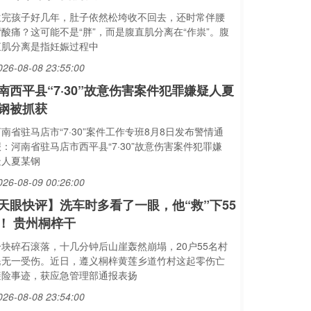
生完孩子好几年，肚子依然松垮收不回去，还时常伴腰
背酸痛？这可能不是“胖”，而是腹直肌分离在“作祟”。腹
直肌分离是指妊娠过程中
026-08-08 23:55:00
南西平县“7·30”故意伤害案件犯罪嫌疑人夏
钢被抓获
南省驻马店市“7·30”案件工作专班8月8日发布警情通
：河南省驻马店市西平县“7·30”故意伤害案件犯罪嫌
疑人夏某钢
026-08-09 00:26:00
天眼快评】洗车时多看了一眼，他“救”下55
！ 贵州桐梓干
一块碎石滚落，十几分钟后山崖轰然崩塌，20户55名村
民无一受伤。近日，遵义桐梓黄莲乡道竹村这起零伤亡
避险事迹，获应急管理部通报表扬
026-08-08 23:54:00