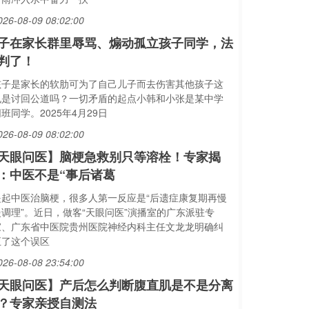
026-08-09 08:02:00
子在家长群里辱骂、煽动孤立孩子同学，法
判了！
孩子是家长的软肋可为了自己儿子而去伤害其他孩子这
也是讨回公道吗？一切矛盾的起点小韩和小张是某中学
班同学。2025年4月29日
026-08-09 08:02:00
天眼问医】脑梗急救别只等溶栓！专家揭
：中医不是“事后诸葛
提起中医治脑梗，很多人第一反应是“后遗症康复期再慢
慢调理”。近日，做客“天眼问医”演播室的广东派驻专
家、广东省中医院贵州医院神经内科主任文龙龙明确纠
正了这个误区
026-08-08 23:54:00
天眼问医】产后怎么判断腹直肌是不是分离
？专家亲授自测法