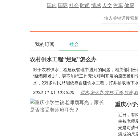
国内
国际
社会
时尚
情感
人文
汽车
健康
我的订阅
社会
农村供水工程“烂尾”怎么办
对于农村供水工程建设管理中遇到的问题，相关部门应
“绕着困难走”，更不能把工作无法顺利开展的原因推到“
水，2万多村民只能依靠自建饮水工程，打井抽取地下
2023-11-01 10:45:00
供水,怎么办,农村,工程,自来,
重庆小学
近日，有
生被老师
光是对孩
惩戒的尺