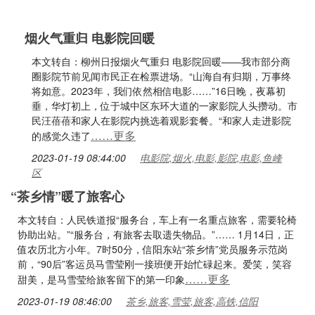
烟火气重归 电影院回暖
本文转自：柳州日报烟火气重归 电影院回暖——我市部分商
圈影院节前见闻市民正在检票进场。“山海自有归期，万事终
将如意。2023年，我们依然相信电影……”16日晚，夜幕初
垂，华灯初上，位于城中区东环大道的一家影院人头攒动。市
民汪蓓蓓和家人在影院内挑选着观影套餐。“和家人走进影院
……更多
的感觉久违了
2023-01-19 08:44:00
电影院,烟火,电影,影院,电影,鱼峰
区
“茶乡情”暖了旅客心
本文转自：人民铁道报“服务台，车上有一名重点旅客，需要轮椅
协助出站。”“服务台，有旅客去取遗失物品。”…… 1月14日，正
值农历北方小年。7时50分，信阳东站“茶乡情”党员服务示范岗
前，“90后”客运员马雪莹刚一接班便开始忙碌起来。爱笑，笑容
……更多
甜美，是马雪莹给旅客留下的第一印象
2023-01-19 08:46:00
茶乡,旅客,雪莹,旅客,高铁,信阳