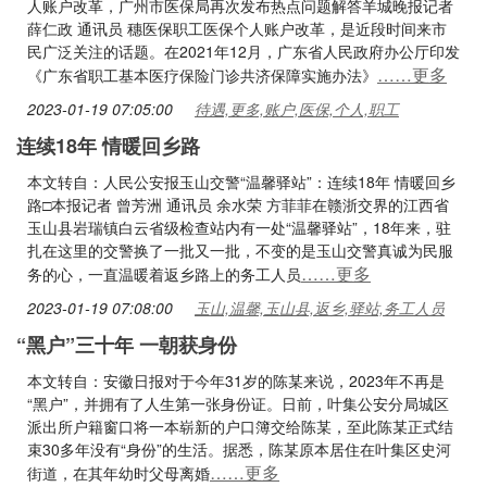
人账户改革，广州市医保局再次发布热点问题解答羊城晚报记者
薛仁政 通讯员 穗医保职工医保个人账户改革，是近段时间来市
民广泛关注的话题。在2021年12月，广东省人民政府办公厅印发
……更多
《广东省职工基本医疗保险门诊共济保障实施办法》
2023-01-19 07:05:00
待遇,更多,账户,医保,个人,职工
连续18年 情暖回乡路
本文转自：人民公安报玉山交警“温馨驿站”：连续18年 情暖回乡
路□本报记者 曾芳洲 通讯员 余水荣 方菲菲在赣浙交界的江西省
玉山县岩瑞镇白云省级检查站内有一处“温馨驿站”，18年来，驻
扎在这里的交警换了一批又一批，不变的是玉山交警真诚为民服
……更多
务的心，一直温暖着返乡路上的务工人员
2023-01-19 07:08:00
玉山,温馨,玉山县,返乡,驿站,务工人员
“黑户”三十年 一朝获身份
本文转自：安徽日报对于今年31岁的陈某来说，2023年不再是
“黑户”，并拥有了人生第一张身份证。日前，叶集公安分局城区
派出所户籍窗口将一本崭新的户口簿交给陈某，至此陈某正式结
束30多年没有“身份”的生活。据悉，陈某原本居住在叶集区史河
……更多
街道，在其年幼时父母离婚