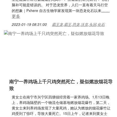
脑补可能是错误的。 对于恐龙世界，人们一直有着天马行空
……
的想象｜Pxhere 自古生物学家发现第一块恐龙化石以来
更多
2023-01-19 08:31:00
霸王龙,霸王,恐龙,沃克,头冠,化石
南宁一养鸡场上千只鸡突然死亡，疑似燃放烟花导
致
黄女士在南宁市兴宁区四塘镇经营着一家养鸡场。1月13日晚
上，养鸡场隔壁的一个物流仓储基地燃放烟花爆竹，第二天，
黄女士来到养鸡场发现了大量死鸡，她认为燃放的烟花爆竹让
鸡受到了惊吓，导致大量死亡。15日上午，记者来到黄女士