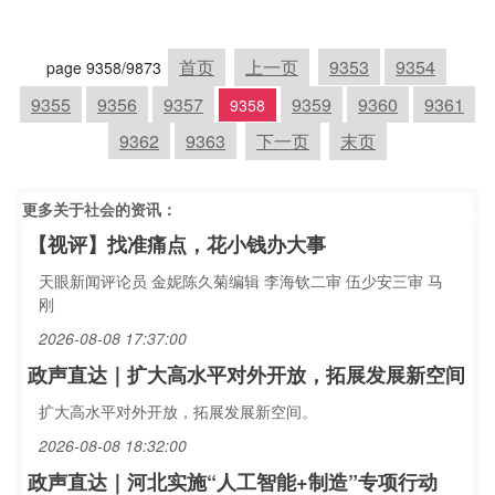
首页
上一页
9353
9354
page 9358/9873
9355
9356
9357
9359
9360
9361
9358
9362
9363
下一页
末页
更多关于
社会
的资讯：
【视评】找准痛点，花小钱办大事
天眼新闻评论员 金妮陈久菊编辑 李海钦二审 伍少安三审 马
刚
2026-08-08 17:37:00
政声直达｜扩大高水平对外开放，拓展发展新空间
扩大高水平对外开放，拓展发展新空间。
2026-08-08 18:32:00
政声直达｜河北实施“人工智能+制造”专项行动