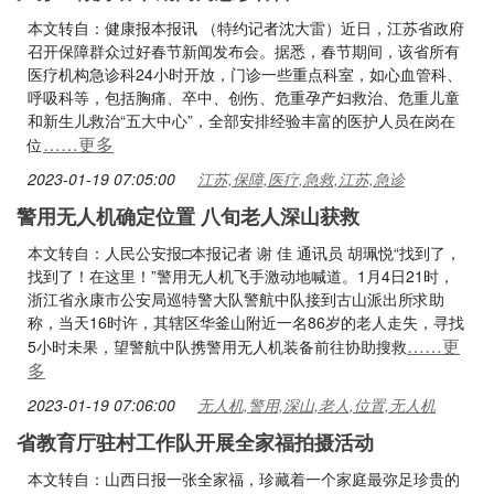
本文转自：健康报本报讯 （特约记者沈大雷）近日，江苏省政府
召开保障群众过好春节新闻发布会。据悉，春节期间，该省所有
医疗机构急诊科24小时开放，门诊一些重点科室，如心血管科、
呼吸科等，包括胸痛、卒中、创伤、危重孕产妇救治、危重儿童
和新生儿救治“五大中心”，全部安排经验丰富的医护人员在岗在
……更多
位
2023-01-19 07:05:00
江苏,保障,医疗,急救,江苏,急诊
警用无人机确定位置 八旬老人深山获救
本文转自：人民公安报□本报记者 谢 佳 通讯员 胡珮悦“找到了，
找到了！在这里！”警用无人机飞手激动地喊道。1月4日21时，
浙江省永康市公安局巡特警大队警航中队接到古山派出所求助
称，当天16时许，其辖区华釜山附近一名86岁的老人走失，寻找
……更
5小时未果，望警航中队携警用无人机装备前往协助搜救
多
2023-01-19 07:06:00
无人机,警用,深山,老人,位置,无人机
省教育厅驻村工作队开展全家福拍摄活动
本文转自：山西日报一张全家福，珍藏着一个家庭最弥足珍贵的