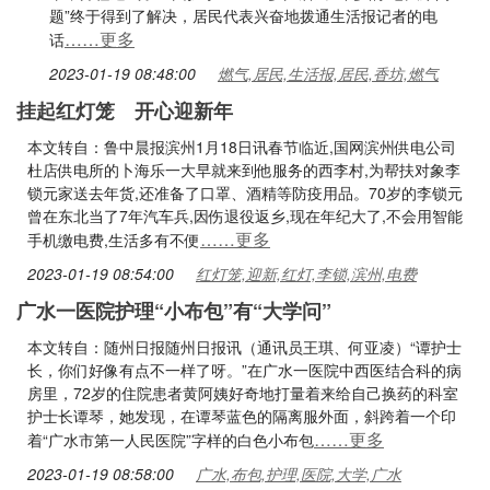
题”终于得到了解决，居民代表兴奋地拨通生活报记者的电
……更多
话
2023-01-19 08:48:00
燃气,居民,生活报,居民,香坊,燃气
挂起红灯笼 开心迎新年
本文转自：鲁中晨报滨州1月18日讯春节临近,国网滨州供电公司
杜店供电所的卜海乐一大早就来到他服务的西李村,为帮扶对象李
锁元家送去年货,还准备了口罩、酒精等防疫用品。70岁的李锁元
曾在东北当了7年汽车兵,因伤退役返乡,现在年纪大了,不会用智能
……更多
手机缴电费,生活多有不便
2023-01-19 08:54:00
红灯笼,迎新,红灯,李锁,滨州,电费
广水一医院护理“小布包”有“大学问”
本文转自：随州日报随州日报讯（通讯员王琪、何亚凌）“谭护士
长，你们好像有点不一样了呀。”在广水一医院中西医结合科的病
房里，72岁的住院患者黄阿姨好奇地打量着来给自己换药的科室
护士长谭琴，她发现，在谭琴蓝色的隔离服外面，斜跨着一个印
……更多
着“广水市第一人民医院”字样的白色小布包
2023-01-19 08:58:00
广水,布包,护理,医院,大学,广水