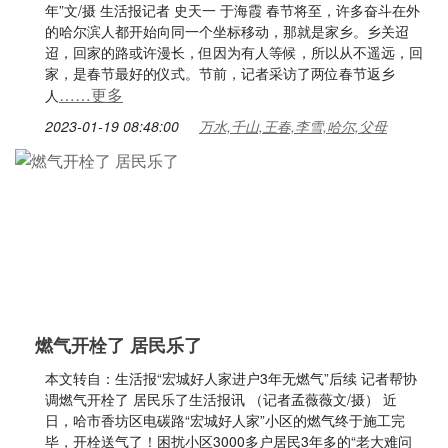
年”文/摄 生活报记者 史天一 于海霞 春节将至，许多奋斗在外
的哈尔滨人都开始向同一个坐标移动，那就是家乡。乡关迢
迢，回家的路或许漫长，但因为有人等候，所以从不遥远，回
家，是春节最好的仪式。节前，记者采访了两位春节返乡
……更多
人
2023-01-19 08:48:00
万水,千山,王春,李雪,哈尔,父母
燃气开栓了 居民乐了
本文转自：生活报“宏城好人家进户3年无燃气”后续 记者帮协
调燃气开栓了 居民乐了生活报讯 （记者孟薇薇文/摄） 近
日，哈市香坊区电碳路“宏城好人家”小区的燃气终于施工完
毕，开栓送气了！困扰小区3000多户居民3年多的“老大难问