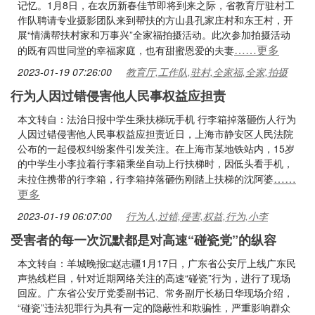
记忆。1月8日，在农历新春佳节即将到来之际，省教育厅驻村工
作队聘请专业摄影团队来到帮扶的方山县孔家庄村和东王村，开
展“情满帮扶村家和万事兴”全家福拍摄活动。此次参加拍摄活动
……更多
的既有四世同堂的幸福家庭，也有甜蜜恩爱的夫妻
2023-01-19 07:26:00
教育厅,工作队,驻村,全家福,全家,拍摄
行为人因过错侵害他人民事权益应担责
本文转自：法治日报中学生乘扶梯玩手机 行李箱掉落砸伤人行为
人因过错侵害他人民事权益应担责近日，上海市静安区人民法院
公布的一起侵权纠纷案件引发关注。在上海市某地铁站内，15岁
的中学生小李拉着行李箱乘坐自动上行扶梯时，因低头看手机，
……
未拉住携带的行李箱，行李箱掉落砸伤刚踏上扶梯的沈阿婆
更多
2023-01-19 06:07:00
行为人,过错,侵害,权益,行为,小李
受害者的每一次沉默都是对高速“碰瓷党”的纵容
本文转自：羊城晚报□赵志疆1月17日，广东省公安厅上线广东民
声热线栏目，针对近期网络关注的高速“碰瓷”行为，进行了现场
回应。广东省公安厅党委副书记、常务副厅长杨日华现场介绍，
“碰瓷”违法犯罪行为具有一定的隐蔽性和欺骗性，严重影响群众