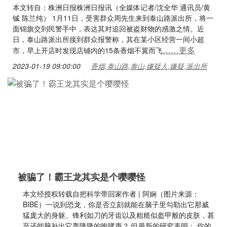
本文转自：株洲日报株洲日报讯（全媒体记者/沈全华 通讯员/黄
铖 陈兰纯） 1月11日，受害群众周先生来到泰山路派出所，将一
面锦旗交到民警手中，表达其对追回被盗财物的感激之情。近
日，泰山路派出所接到群众报警称，其在某小区经营一间小超
……更多
市，早上开店时发现店铺内的15条香烟不翼而飞
2023-01-19 09:00:00
香烟,泰山路,泰山,嫌疑人,嫌疑,派出所
被骗了！霸王龙其实是个嘤嘤怪
本文经授权转载自把科学带回家作者 | 阿娴（图片来源：
BIBE）‍‍一说到恐龙，你是否立刻就能在脑子里勾勒出它那威
猛庞大的身躯、锋利如刀的牙齿以及粗糙似盔甲般的皮肤，甚
至还能脑补出它轰隆隆的咆哮声？ 但最新的研究表明： 你的