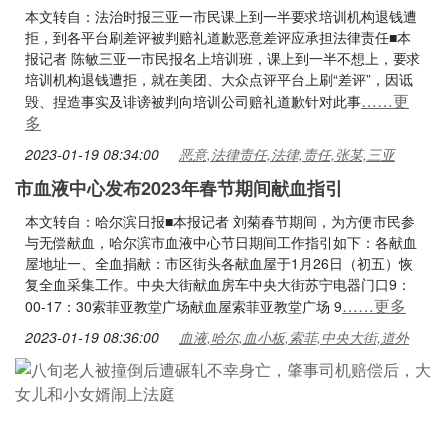
本文转自：法治时报三亚一市民课上到一半要求培训机构退钱遭
拒，到各平台刷差评被判赔礼道歉恶意差评应承担法律责任■本
报记者 陈敏三亚一市民报名上培训班，课上到一半不想上，要求
培训机构退钱遭拒，就在美团、大众点评平台上刷“差评”，因诋
……更
毁、捏造事实及诽谤被判向培训公司赔礼道歉针对此事
多
2023-01-19 08:34:00
恶意,法律责任,法律,责任,张某,三亚
市血液中心发布2023年春节期间献血指引
本文转自：哈尔滨日报■本报记者 刘菊春节期间，为方便市民参
与无偿献血，哈尔滨市血液中心节日期间工作指引如下：各献血
屋地址一、全血捐献：市区街头各献血屋于1月26日（初五）恢
复全血采集工作。中央大街献血房车中央大街苏宁电器门口9：
……更多
00-17：30索菲亚教堂广场献血屋索菲亚教堂广场 9
2023-01-19 08:36:00
血液,哈尔,血小板,索菲,中央大街,道外