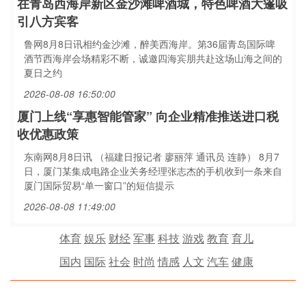
在青岛西海岸新区金沙滩啤酒城，特色啤酒大篷吸
引八方宾客
鲁网8月8日讯相约金沙滩，醉美西海岸。第36届青岛国际啤
酒节西海岸会场精彩不断，诚邀四海宾朋共赴这场山海之间的
夏日之约
2026-08-08 16:50:00
厦门上线“享惠智能管家” 向企业精准推送进口税
收优惠政策
东南网8月8日讯 （福建日报记者 廖丽萍 通讯员 连静） 8月7
日，厦门某集成电路企业关务经理张志杰的手机收到一条来自
厦门国际贸易“单一窗口”的短信提示
2026-08-08 11:49:00
体育
娱乐
财经
军事
科技
游戏
教育
育儿
国内
国际
社会
时尚
情感
人文
汽车
健康