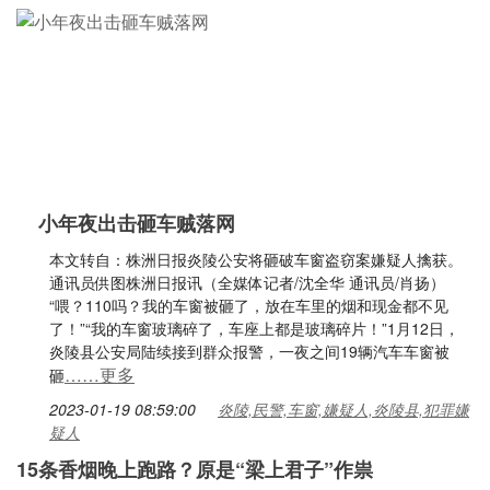
小年夜出击砸车贼落网
本文转自：株洲日报炎陵公安将砸破车窗盗窃案嫌疑人擒获。
通讯员供图株洲日报讯（全媒体记者/沈全华 通讯员/肖扬）
“喂？110吗？我的车窗被砸了，放在车里的烟和现金都不见
了！”“我的车窗玻璃碎了，车座上都是玻璃碎片！”1月12日，
炎陵县公安局陆续接到群众报警，一夜之间19辆汽车车窗被
……更多
砸
2023-01-19 08:59:00
炎陵,民警,车窗,嫌疑人,炎陵县,犯罪嫌
疑人
15条香烟晚上跑路？原是“梁上君子”作祟