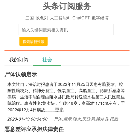
头条订阅服务
三国
以色列
人工智能AI
ChatGPT
数字经济
搜索最新资讯
我的订阅
社会
尸体认领启示
本文转自：法治时报患者于2022年11月25日因患有脑萎缩、腔
隙性脑梗死、精神分裂症、低氧血症、高脂血症、泌尿系感染等
疾病，生活不能自理由陵水县民政局转送陵水县第二人民医院住
院治疗。患者姓名:黄永快，年龄:48岁，身高:约171cm左右，于
……更多
2022年12月4日病故
2023-01-19 08:34:00
尸体,启示,陵水,民政局,陵水县,民政
恶意差评应承担法律责任