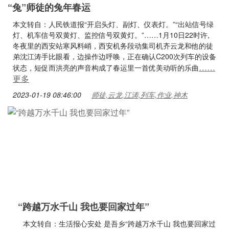
“兔”师徒的兔年春运
本文转自：人民铁道报“开启头灯、副灯、仪表灯。”“出站信号绿
灯、机车信号双黄灯、监控信号双黄灯。”……1月10日22时许,
冬夜里的西安站寒风料峭，西安机务段动集司机齐云龙和他的徒
弟沈江涛手比眼看，边操作边呼唤，正在确认C200次列车的设备
……
状态，短促而洪亮的声音构成了春运里一首优美动听的乐曲
更多
2023-01-19 08:46:00
师徒,云龙,江涛,列车,作业,神木
“跨越万水千山 我也要回家过年”
本文转自：生活报心安处 是吾乡“跨越万水千山 我也要回家过