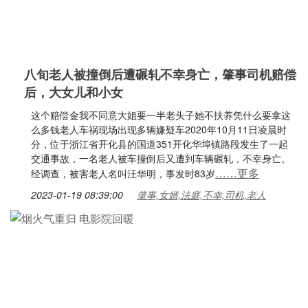
八旬老人被撞倒后遭碾轧不幸身亡，肇事司机赔偿
后，大女儿和小女
这个赔偿金我不同意大姐要一半老头子她不扶养凭什么要拿这
么多钱老人车祸现场出现多辆嫌疑车2020年10月11日凌晨时
分，位于浙江省开化县的国道351开化华埠镇路段发生了一起
交通事故，一名老人被车撞倒后又遭到车辆碾轧，不幸身亡。
……更多
经调查，被害老人名叫汪华明，事发时83岁
2023-01-19 08:39:00
肇事,女婿,法庭,不幸,司机,老人