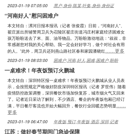
2023-01-19 07:05:00
黑户,身份,陈某,叶集,身份,身份证
“河南好人”慰问困难户
本文转自：漯河日报本报讯（记者 张俊霞）日前，“河南好人”、
翟庄派出所辅警周卫兵为召陵区翟庄街道冯庄村家庭经济困难女
孩万盼盼送去了米、面、油等物品。万盼盼激动地说：“叔叔，非
常感谢您对我的关心帮助。我一定会好好学习，做个对社会有用
……更多
的人。”此外，周卫兵还到燕山路社区春和家园潘晓红
2023-01-19 08:03:00
困难户,河南,好人,困难,困难户,盼盼
一桌难求！年夜饭预订火鹏城
本文转自：深圳特区报一桌难求！年夜饭预订火鹏城从业人员表
示，会按照规定严格做好防疫深圳特区报讯（记者 罗世伟）随着
疫情防控政策调整，深圳餐饮市场加快复苏，城市烟火气又回来
了。记者近日采访了解到，不少酒店、餐企的年夜饭包厢已经订
……
满，平日餐厅客流也开始大幅回升，餐饮行业回暖态势明显
更多
2023-01-19 06:47:00
年夜饭,预订,年夜饭,酒店,深圳,记者
江苏：做好春节期间门急诊保障