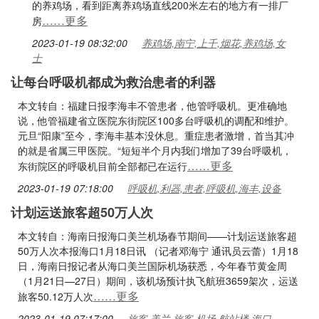
的养鸡场，看到距离养鸡场直线200米左右的地方有一排厂
……更多
房
2023-01-19 08:32:00
养鸡场,南宁,上千,烟花,养鸡场,女
士
让每台呼吸机都成为救治患者的利器
本文转自：福建日报李海丰不管患者，他管呼吸机。更准确地
说，他管福建省立医院东街院区100多台呼吸机的调配和维护。
元旦“阳康”至今，李海丰基本没休息。重症患者激增，首当其冲
的就是省属三甲医院。“短短半个月内我们增加了39台呼吸机，
……更多
东街院区的呼吸机目前全部都已在运行
2023-01-19 07:18:00
呼吸机,利器,患者,呼吸机,海丰,设备
计划运送旅客超50万人次
本文转自：海南日报海口美兰机场春节期间——计划运送旅客超
50万人次本报海口1月18日讯 （记者邓海宁 通讯员云蕾）1月18
日，海南日报记者从海口美兰国际机场获悉，今年春节黄金周
（1月21日—27日）期间，该机场预计执飞航班3659架次，运送
……更多
旅客50.12万人次
2023-01-19 07:17:00
旅客,美兰,旅客,机场,航站楼,海口