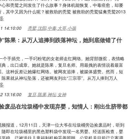
中心和秃鹫之间发生了什么故事？身体机能恢复，中毒痊愈，却屡
，其中又因为什么呢？被救助的秃鹫 被救助的秃鹫猛禽秃鹫2013
多
1 14:10:00
秃鹫,沈阳,中毒,大哥,小孩
神”陈果：从万人追捧到跌落神坛，她到底做错了什
年，一个手插兜，一手叼粉笔的女老师走红网络。她背部微驼，表情略
据典，出口成章。她就是陈果，复旦名师。用最拽的表情说着最富
话。这种反差让她爆红网络。被网友追捧，被媒体盛赞。然而，短
，陈果就从神坛坠落，还被网友列出“三宗罪”。从万人捧到万人
多
2 13:16:00
复旦,陈果,神坛,女神
捡废品在垃圾桶中发现弃婴，知情人：刚出生脐带都
视频报道，12月11日，天津一位大爷在垃圾桶旁边捡废品时，听到
，随即在垃圾桶里的黑色塑料袋中发现一名男婴。经送医检查，婴
征平稳，已被送往儿童福利机构妥善照顾。公安机关目前已立案调