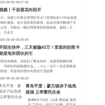
026-08-08 09:21:00
视频丨千亩葵花向阳开
近日，张家口市塞北管理区东大门管理处的1100余亩葵
花绚烂盛放。连片花田迎风摇曳，如金色海洋翻涌于天
地之间，勾勒出一幅壮阔秀美的田园画卷。摄制丨王
伟、王会文
026-08-08 09:40:00
开陌生快件，三天被骗45万！里面的刮奖卡
能是电诈团伙的引
明明没有网购，却收到了匿名快件，包裹里附赠刮奖
卡，号称扫码就能领红包……小心！这不一定是商家福
利回馈，而是电诈团伙布置的引流陷阱
026-08-08 09:48:00
青岛平度：蓼兰镇赤子临危
拯溺 义举擎托生命
鲁网8月7日讯（记者 潘亚妮 通讯
员 丁昱匀）“多亏了你啊，要不是