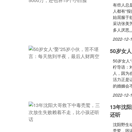
有些人总
人都有“
始屈服于
采访张美
多人厌恶
2022-12-1
50岁女
50岁女人
柠导语：
人，因为
活力正是
的婚姻会
2022-12-1
13年沈
还听
沈阳野生
秃鹫，因