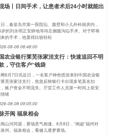
现场丨日间手术，让患者术后24小时就能出
近日，秦皇岛市第一医院疝、腹壁和小儿外科病房内，
65岁的刘永明正安静地等待左侧腹沟疝手术。对于即将
到来的手术，他显得比较轻松
026-08-08 08:48:00
国农业银行莱芜张家洼支行：快速追回不明
款，守住客户“钱袋
鲁网8月7日讯近日，一名客户神色慌张来到中国农业银
行莱芜张家洼支行，焦急反映银行卡出现多笔莫名扣
款，账户资金不明流失。厅堂工作人员第一时间上前安
抚情绪
026-08-08 09:05:00
脉开闽 福泉相会
八闽山河同源，赛场意气相逢。8月8日，“闽超”福州对
阵泉州。福泉相会，看健儿逐梦赛场。