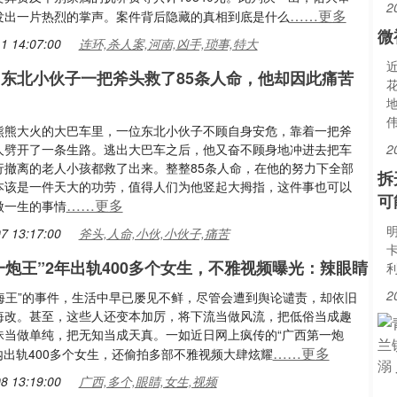
2
……更多
发出一片热烈的掌声。案件背后隐藏的真相到底是什么
微
1 14:07:00
连环,杀人案,河南,凶手,琐事,特大
年，东北小伙子一把斧头救了85条人命，他却因此痛苦
熊熊大火的大巴车里，一位东北小伙子不顾自身安危，靠着一把斧
人劈开了一条生路。逃出大巴车之后，他又奋不顾身地冲进去把车
2
行撤离的老人小孩都救了出来。整整85条人命，在他的努力下全部
拆
本该是一件天大的功劳，值得人们为他竖起大拇指，这件事也可以
可
……更多
傲一生的事情
7 13:17:00
斧头,人命,小伙,小伙子,痛苦
一炮王”2年出轨400多个女生，不雅视频曝光：辣眼睛
2
“海王”的事件，生活中早已屡见不鲜，尽管会遭到舆论谴责，却依旧
悔改。甚至，这些人还变本加厉，将下流当做风流，把低俗当成趣
昧当做单纯，把无知当成天真。一如近日网上疯传的“广西第一炮
……更多
内出轨400多个女生，还偷拍多部不雅视频大肆炫耀
8 13:19:00
广西,多个,眼睛,女生,视频