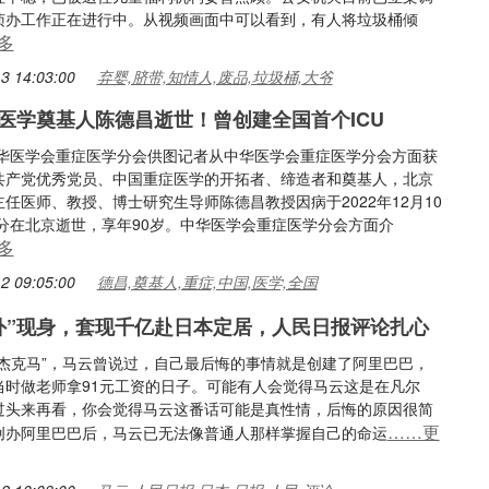
侦办工作正在进行中。从视频画面中可以看到，有人将垃圾桶倾
多
3 14:03:00
弃婴,脐带,知情人,废品,垃圾桶,大爷
医学奠基人陈德昌逝世！曾创建全国首个ICU
中华医学会重症医学分会供图记者从中华医学会重症医学分会方面获
共产党优秀党员、中国重症医学的开拓者、缔造者和奠基人，北京
任医师、教授、博士研究生导师陈德昌教授因病于2022年12月10
6分在北京逝世，享年90岁。中华医学会重症医学分会方面介
多
2 09:05:00
德昌,奠基人,重症,中国,医学,全国
外”现身，套现千亿赴日本定居，人民日报评论扎心
里杰克马”，马云曾说过，自己最后悔的事情就是创建了阿里巴巴，
当时做老师拿91元工资的日子。可能有人会觉得马云这是在凡尔
过头来再看，你会觉得马云这番话可能是真性情，后悔的原因很简
……更
创办阿里巴巴后，马云已无法像普通人那样掌握自己的命运