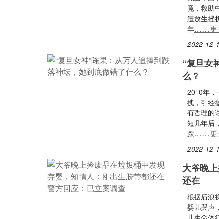
竟，救助
遭放生挫折
……更
年
2022-12-1
“复旦女
么？
2010
拽，引经
有哲理的
短几年后
……更
踩
2022-12-1
大爷晚上
还在
根据后浪
婴儿哭声
儿生命体