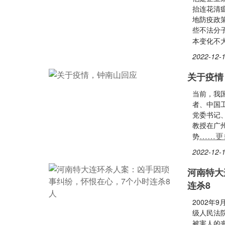
抬连花清
地防疫政
些不法分
本变化不
2022-12-1
关于疫情
当前，我
者、中国
党委书记
教授在广
……更
势
2022-12-1
河南特大
连杀8
2002年
级人民法
被害人的