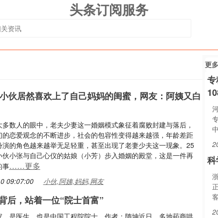
头条订阅服务
更
专
1
轻小伙居然喜欢上了自己妈妈的闺蜜，网友：阿姨又白
大多数人的眼中，老夫少妻这一婚姻模式象征着腐败封建与落后，
们的恋爱观念的不断进步，社会的包容性变得越来越强，年龄差距
2
扮演的角色越来越举无足轻重，甚至出现了老妻少夫这一现象。25
小伙小张与自己心仪的姑娘（小芳）步入婚姻的殿堂，这是一件再
科
……更多
的事
浙
0 09:07:00
小伙,阿姨,妈妈,网友
背后，站着一位“院士首富”
2
家，是医生，也是中国工程院院士。作者：隋坤近日，多地药商哄