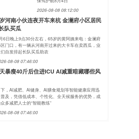
保驾护航8月4日
2026-08-08 08:12:00
5岁河南小伙连夜开车来杭 金澜府小区居民
长队买瓜
8月6日晚上9点30分左右，65岁的黄阿姨来电：金澜府
小区门口，有一辆从河南开过来的大卡车在卖西瓜，业
主们自发排起长队买瓜助农
026-08-08 07:46:00
5天暴瘦40斤后住进ICU AI减重暗藏哪些风
下，AI减肥、AI健身、AI膳食规划等智能健康应用迅
速普及，凭借低成本、个性化、全天候服务的优势，成
为众多减肥人士的“智能教练”
026-08-08 07:46:00