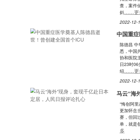
查，案件
……更
斜
2022-12-1
中国重症
陈德昌 
悉，中国
协和医院主
日23时0
……更
绍
2022-12-1
马云“海
“悔创阿
更加怀念
赛，但回
单，就是
多