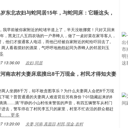
35岁东北农妇与蛇同居15年，与蛇同床：它睡这头，
呀，我早前被你家附近的蛇堵半道上了，半天没敢挪窝！只好又回来
10年，黑龙江八五四农场的一户养蜂人，做了一桌好菜在家等客人，
时，他们才接通客人电话，而他已经被自家附近的蛇给吓回去了。
，两人看着摆好的酒菜，气呼呼地抱怨起同为养蜂人的邻居刘玉
多
7 13:36:00
农妇,同居
年，河南农村夫妻床底搜出8千万现金，村民才得知夫妻
妻两人坐拥8千万，却不敢贪图享乐？为什么夫妻两人会把8千万现
底下呢？普普通通的夫妻两人难道背后另有身份？01隐藏起来的8
“滴滴……滴”平静的小山村传来警笛的声音，有四五辆警车从村门
开进去，警车停在了村民李五只的家里，村里不忙农活的群众都赶
……更多
观
7 13:20:00
夫妻,河南,真面目,村民,现金,农村