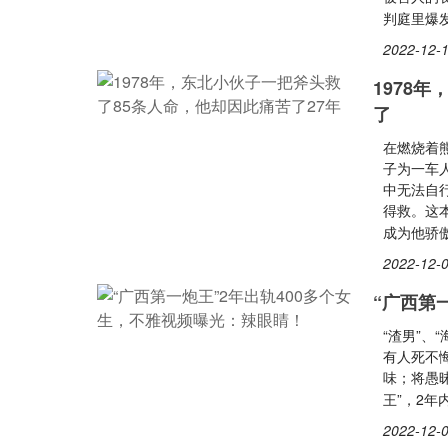
判庭里爆
2022-12-1
1978
了
在燃烧着
子为一车
中无法自
得救。这
成为他骄
2022-12-0
“广西第
“渣男”、
有人死不
味；将愚
王”，2年
2022-12-0