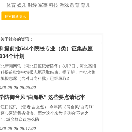
体育
娱乐
财经
军事
科技
游戏
教育
育儿
搜索最新资讯
多关于
社会
的资讯：
科提前批544个院校专业（类）征集志愿
0834个计划
河北新闻网讯（河北日报记者陈华）8月7日，河北高招
专科提前批集中填报志愿录取结束。据了解，本批次集
中填报志愿（含对口专科批）已经录取2
026-08-08 08:05:00
学防御台风“白海豚” 这些要点请记牢
江日报讯 （记者 吉文磊） 今年第13号台风“白海豚”
正逐步逼近我省沿海。面对这个来势汹汹的“不速之
客”，城乡群众该怎么防
026-08-08 08:17:00