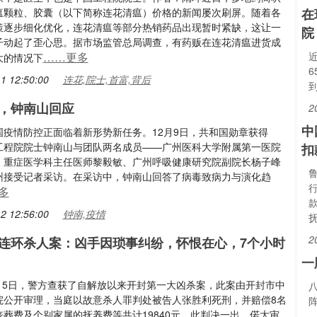
瘟颗粒、胶囊（以下简称连花清瘟）价格的新闻屡次刷屏。随着各
在
策逐步细化优化，连花清瘟等部分热销药品出现暂时紧缺，这让一
院
子动起了歪心思。据市场监管总局调查，有药贩在连花清瘟进货成
……更多
大的情况下
1 12:50:00
连花,院士,首富,背后
，钟南山回应
2
中
国疫情防控正面临着新形势新任务。12月9日，共和国勋章获得
工程院院士钟南山与团队两名成员——广州医科大学附属第一医院
扣
、重症医学科主任医师黎毅敏、广州呼吸健康研究院副院长杨子峰
州接受记者采访。在采访中，钟南山回答了病毒致病力与演化趋
多
2 12:56:00
钟南,疫情
2
连环杀人案：凶手因琐事纠纷，怀恨在心，7个小时
一
9月5日，警方查获了自解放以来开封第一大凶杀案，此案由开封市中
院公开审理，当庭以故意杀人罪判处被告人张胜利死刑，并赔偿8名
丧葬费及个别家属的抚养费等共计19840元。此判决一出，偌大审