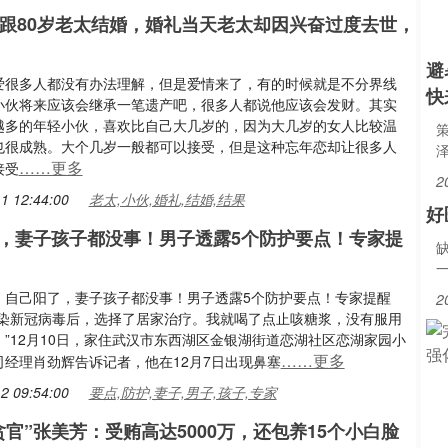
伙跟80岁老太结婚，婚礼当天老太却因兴奋过度去世，
避
爱很多人都没有办法理解，但是爱情来了，有的时候就是不分界线
快
小伙将来应该会继承一笔遗产吧，很多人都说他应该会发财。其实
越多的年轻小伙，喜欢比自己大几岁的，因为大几岁的女人比较温
也很成熟。大个几岁一般都可以接受，但是这种忘年恋却让很多人
……更多
接受
2
1 12:44:00
老太,小伙,婚礼,结婚,结果
好
，妻子孩子都没事！男子透露5个防护要点！专家提
：自己阳了，妻子孩子都没事！男子透露5个防护要点！专家提醒
2
感染新冠病毒后，选择了居家治疗。我就喝了点止咳糖浆，没有服用
”12月10日，家住武汉市东西湖区金银湖街道恋湖社区恋湖家园小
……更多
司经理肖劲辉告诉记者，他在12月7日出现鼻塞
2 09:54:00
要点,防护,妻子,男子,孩子,专家
贪官”张美芳：受贿高达5000万，还包养15个小白脸