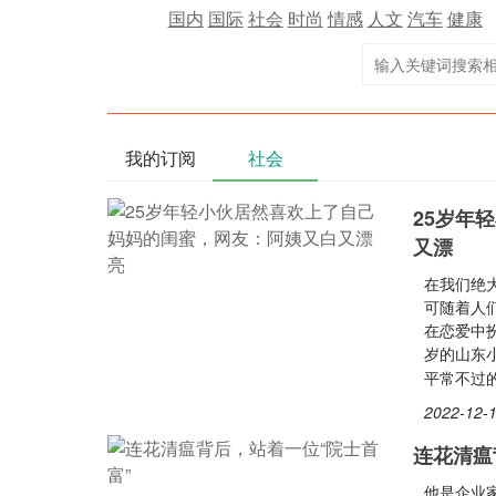
国内
国际
社会
时尚
情感
人文
汽车
健康
我的订阅
社会
25岁年
又漂
在我们绝
可随着人
在恋爱中
岁的山东
平常不过
2022-12-1
连花清瘟
他是企业