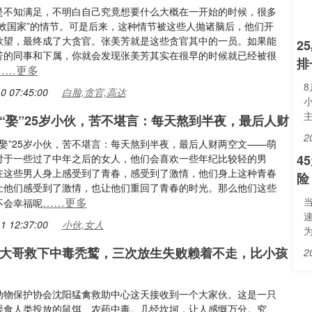
是不知满足，不明白自己究竟想要什么大概在一开始的时候，很多
报效国家”的情节。可是后来，这种情节被这些人抛诸脑后，他们开
欲望，最终成了大贪官。张美芳就是这些贪官其中的一员。如果能
2
芳的同事和下属，你就会发现张美芳其实在很早的时候就已经被很
排
……更多
0 07:45:00
白脸,贪官,高达
人“娶”25岁小伙，苦不堪言：每天熬到半夜，最后人财
2
“娶”25岁小伙，苦不堪言：每天熬到半夜，最后人财两空文——萌
对于一些过了中年之后的女人，他们会喜欢一些年纪比较轻的男
4
在这些男人身上感受到了青春，感受到了激情，他们身上这种青春
险
让他们感受到了激情，也让他们重回了青春的时光。那么他们这些
……更多
当
不会幸福呢
1 12:37:00
小伙,女人
阳大哥救下中毒秃鹫，三次放生失败赖着不走，比小孩
2
动物保护协会沈阳猛禽救助中心这天接收到一个大家伙。这是一只
误食人类投放的鼠饵、农药中毒。几经坎坷，让人感慨万分。究