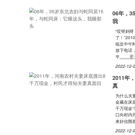
06年，
我
“哎呀妈
了！”20
临近中午
放下电话
……更
平
2022-12-0
2011
真
为什么夫
金藏在床
千万现金
口向村内
来好信围
2022-12-0