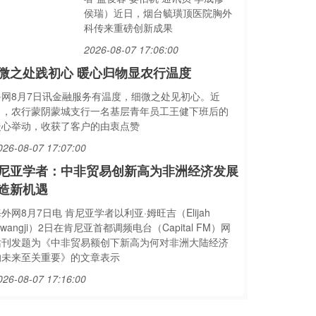
侯瑞）近日，烟台毓璜顶医院胸外
科传来重磅创新成果
2026-08-07 17:06:00
微之处践初心 暖心归物显农行温度
鲁网8月7日讯金融服务有温度，细微之处见初心。近
日，农行蒙阴蒙城支行一名基层青年员工王健下班后的
暖心举动，收获了客户的由衷点赞
026-08-07 17:07:00
尼亚学者：中非贸易创新高为非洲经济发展
造新机遇
外网8月7日电 肯尼亚学者以利亚·姆旺吉（Elijah
wangji）2日在肯尼亚首都调频电台（Capital FM）网
站刊发题为《中非贸易额创下新高为何对非洲大陆经济
的未来至关重要》的文章表示
026-08-07 17:16:00