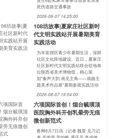
发生6起私家车肇事导致多名亲友
死伤道路交通事故
2026-08-07 14:25:00
108坊故事|夏家庄社区新时
代文明实践站开展暑期美育
实践活动
为丰富辖区青少年暑期生活，深耕
社区文化阵地建设。近日，夏家庄
社区新时代文明实践站联合驻地单
位陕西省美术博物馆，精心策
划"秦声大韵·画见主角——戏曲主
题美术作品展"暑期参观实践活动
2026-08-07 19:54:00
六项国际首创！烟台毓璜顶
医院胸外科开创乳晕旁无痕
微创新范式
鲁网8月7日讯（记者 魏萱 见习记
者 盖俊蓉 姜怡帆 通讯员 李成修