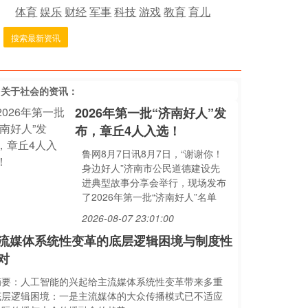
体育
娱乐
财经
军事
科技
游戏
教育
育儿
搜索最新资讯
多关于
社会
的资讯：
2026年第一批“济南好人”发
布，章丘4人入选！
鲁网8月7日讯8月7日，“谢谢你！
身边好人”济南市公民道德建设先
进典型故事分享会举行，现场发布
了2026年第一批“济南好人”名单
2026-08-07 23:01:00
流媒体系统性变革的底层逻辑困境与制度性
对
摘要：人工智能的兴起给主流媒体系统性变革带来多重
底层逻辑困境：一是主流媒体的大众传播模式已不适应