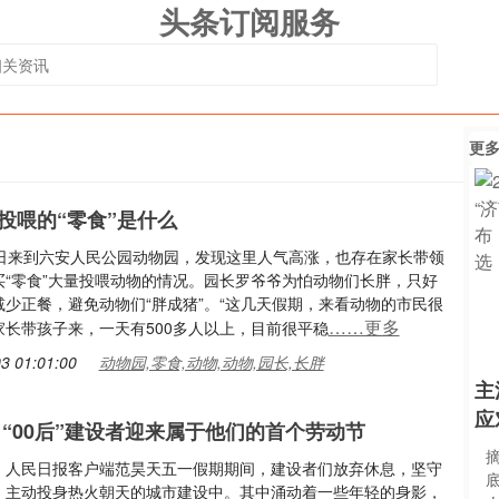
头条订阅服务
更
投喂的“零食”是什么
2日来到六安人民公园动物园，发现这里人气高涨，也存在家长带领
买“零食”大量投喂动物的情况。园长罗爷爷为怕动物们长胖，只好
减少正餐，避免动物们“胖成猪”。“这几天假期，来看动物的市民很
……更多
家长带孩子来，一天有500多人以上，目前很平稳
3 01:01:00
动物园,零食,动物,动物,园长,长胖
主
应
 “00后”建设者迎来属于他们的首个劳动节
：人民日报客户端范昊天五一假期期间，建设者们放弃休息，坚守
，主动投身热火朝天的城市建设中。其中涌动着一些年轻的身影，