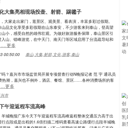
作
化大集亮相现场投壶、射箭、踢毽子
假期，大家走出家门，逛景区、观美景、看表演，丰富多彩过假期。
泰山品文化享受多彩假期在山东泰安，不少游客来到泰山，登高望
众山小，感受自然的雄伟壮观。为做好旅游服务保障，泰山景区引
时入山、错峰游览，在中天门、南天门等区域启用了分流疏导站和
……更多
3 00:50:00
泰山,大集,射箭,文化,游客,泰山
吗？嘉兴市市场监管局开展专项督查行动N晚报记者 范 宇 通讯员
消费热潮，嘉兴也不例外，酒店、餐馆、景区……各种消费场所的客
……更多
嘉兴市
下午迎返程车流高峰
：羊城晚报广东今天下午迎返程车流高峰返程整体交通压力高于出
缓行点段或是出程的1.6倍扫描二维码查看高速公路缓行点段羊城晚
者郭思琦、通讯员粤交警报道：“五一”假期临近尾声，记者从广东交