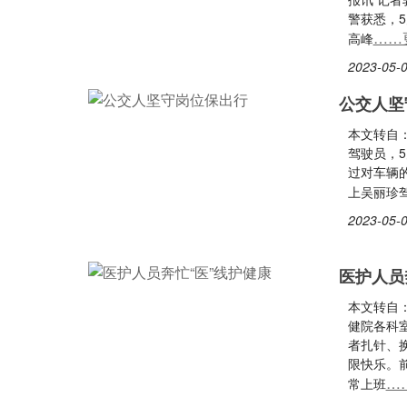
警获悉，5
……
高峰
2023-05-0
公交人坚
本文转自
驾驶员，
过对车辆
上吴丽珍
2023-05-0
医护人员
本文转自：
健院各科
者扎针、
限快乐。
…
常上班