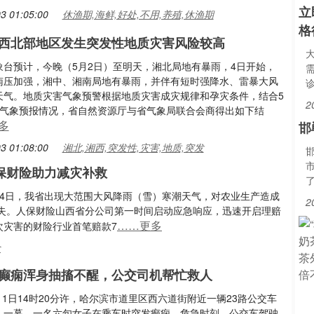
立
3 01:05:00
休渔期,海鲜,好处,不用,养殖,休渔期
格
西北部地区发生突发性地质灾害风险较高
象台预计，今晚（5月2日）至明天，湘北局地有暴雨，4日开始，
南压加强，湘中、湘南局地有暴雨，并伴有短时强降水、雷暴大风
天气。地质灾害气象预警根据地质灾害成灾规律和孕灾条件，结合5
2
期气象预报情况，省自然资源厅与省气象局联合会商得出如下结
多
邯
3 01:08:00
湘北,湘西,突发性,灾害,地质,突发
保财险助力减灾补救
24日，我省出现大范围大风降雨（雪）寒潮天气，对农业生产造成
2
失。人保财险山西省分公司第一时间启动应急响应，迅速开启理赔
……更多
次灾害的财险行业首笔赔款7
食
癫痫浑身抽搐不醒，公交司机帮忙救人
5月1日14时20分许，哈尔滨市道里区西六道街附近一辆23路公交车
人一幕。一名六旬女子在乘车时突发癫痫，危急时刻，公交车驾驶