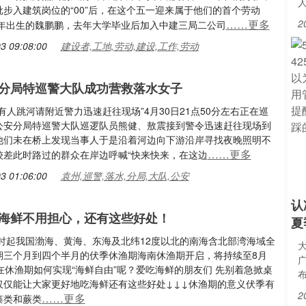
批步入建筑岗位的“00”后，在这个五一迎来属于他们的首个劳动
……更多
2
00年出生的魏鹏鹏，去年大学毕业后加入中建三局二公司
3 09:08:00
建设者,工地,劳动,建设,工作,劳动
分局特巡警大队成功营救落水女子
有人跳河请附近警力迅速赶往现场”4月30日21点50分左右正在巡
公安分局特巡警大队巡逻队员熊健、敖震接到警令迅速赶往现场到
他们未在桥上发现当事人于是沿着河边向下游沿岸寻找夜晚照明不
……更多
较差此时路过的群众在岸边呼喊“快来快来，在这边
3 01:06:00
袁州,巡警,落水,分局,大队,公安
认
海鲜不用担心，还有这些好处！
夏
2时起我国渤海、黄海、东海及北纬12度以北的南海含北部湾海域全
期三个月到四个半月的伏季休渔期海南休渔期开启，将持续至8月
在休渔期如何实现“海鲜自由”呢？爱吃海鲜的朋友们 先别着急掀桌
仅仅能让大家更好地吃海鲜还有这些好处↓↓↓休渔期的意义伏季有
2
……更多
藻类和蕨类