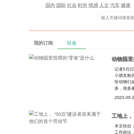
国内
国际
社会
时尚
情感
人文
汽车
健康
我的订阅
社会
动物园里
记者5月
小朋友购
给动物们
多，很多
2023-05-0
工地上，
本文转自
工作岗位