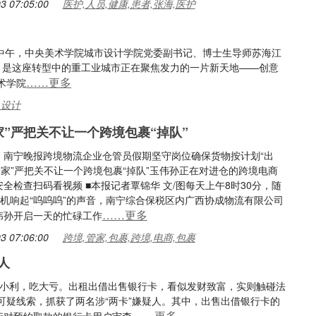
3 07:05:00
医护,人员,健康,患者,张海,医护
6日中午，中央美术学院城市设计学院党委副书记、博士生导师苏海江
，是这座转型中的重工业城市正在聚焦发力的一片新天地——创意
……更多
术学院
,设计
家”严把关不让一个跨境包裹“掉队”
：南宁晚报跨境物流企业仓管员假期坚守岗位确保货物按计划“出
管家”严把关不让一个跨境包裹“掉队”玉伟孙正在对进仓的跨境电商
全检查扫码看视频 ■本报记者覃锦华 文/图每天上午8时30分，随
检机响起“呜呜呜”的声音，南宁综合保税区内广西协成物流有限公司
……更多
伟孙开启一天的忙碌工作
3 07:06:00
跨境,管家,包裹,跨境,电商,包裹
人
贪小利，吃大亏。出租出借出售银行卡，看似发财致富，实则触碰法
可疑线索，抓获了两名涉“两卡”嫌疑人。其中，出售出借银行卡的
……更多