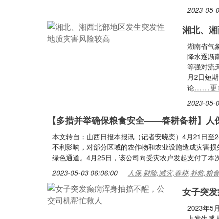
2023-05-0
湘北、湘
湖南省气
降水逐渐
等强对流
月2日短
……更
论
2023-05-0
【多措并举确保粮食安全——春耕备耕】人
本文转自：山西日报本报讯（记者安晓奕）4月21日至
不利影响，对部分区域的农作物和农业设施造成灾害损
绿色通道。4月25日，该公司向受灾农户发起支付了本
2023-05-03 06:06:00
人保,财险,减灾,春耕,补救,粮
女子突发
2023年
上发生感