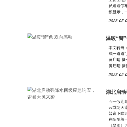
员迅速停
频显示，
2023-05-0
温暖“警
本文转自
成一道道
黄启晴 
黄启晴 
2023-05-0
湖北启动
五一假期
云或阴天
普遍下降3
在酝酿着
（暴雨）