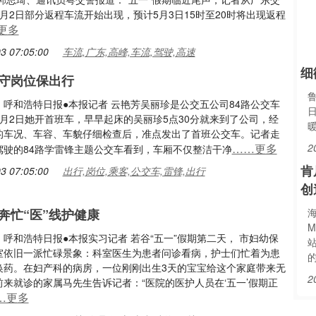
月2日部分返程车流开始出现，预计5月3日15时至20时将出现返程
更多
3 07:05:00
车流,广东,高峰,车流,驾驶,高速
细
守岗位保出行
：呼和浩特日报●本报记者 云艳芳吴丽珍是公交五公司84路公交车
5月2日她开首班车，早早起床的吴丽珍5点30分就来到了公司，经
的车况、车容、车貌仔细检查后，准点发出了首班公交车。记者走
……更多
2
驾驶的84路学雷锋主题公交车看到，车厢不仅整洁干净
肯
3 07:05:00
出行,岗位,乘客,公交车,雷锋,出行
创
奔忙“医”线护健康
海
M
呼和浩特日报●本报实习记者 若谷“五一”假期第二天， 市妇幼保
室依旧一派忙碌景象：科室医生为患者问诊看病，护士们忙着为患
换药。在妇产科的病房，一位刚刚出生3天的宝宝给这个家庭带来无
2
前来就诊的家属马先生告诉记者：“医院的医护人员在‘五一’假期正
…更多