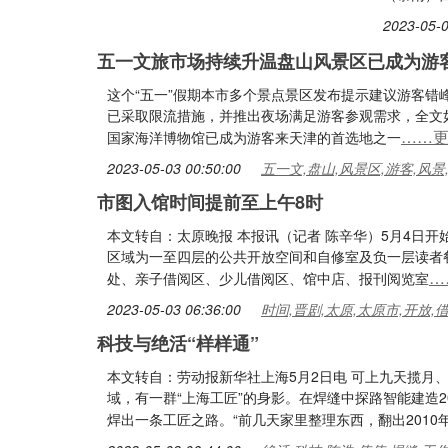
2023-05-0
五一文旅市场持续升温盘山风景区已成为游
这个“五一”假期本市多个景点景区发布提示建议游客错
已采取限流措施，并推出夜场满足游客参观需求，全文
……
国家海洋博物馆已成为游客来天津的首选地之一
2023-05-03 00:50:00
五一文,盘山,风景区,游客,风景
市图入馆时间提前至上午8时
本文转自：太原晚报 本报讯（记者 陈辛华）5月4日开
区域为一至四层的公共开放空间和自修室及负一层读者
…
处、亲子借阅区、少儿借阅区、馆中店、报刊阅览室
2023-05-03 06:36:00
时间,晋剧,太原,太原市,开放,
科技与绝活“样样通”
本文转自：劳动报新华社上海5月2日电 可上九天揽月
域，有一群“上海工匠”的身影。在焊缝中探路智能建造
焊出一条工匠之路。“前几天家里整理东西，翻出201