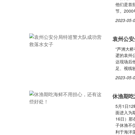
他们是首
节。20
2023-05-0
袁州公安
“芦洲大桥
逻的袁州
达现场后
足、视线
2023-05-0
休渔期吃
5月1日1
面进入为
16日）那
子休渔不
利于海洋