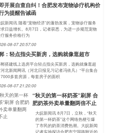
即开展自查自纠！合肥发布宠物诊疗机构价
行为提醒告诫函
大皖新闻讯 随着“宠物经济”的蓬勃发展，宠物诊疗服务
需求日益增长。8月7日，记者获悉，为进一步规范宠物
诊疗服务价格行为
026-08-07 20:57:00
郸：轻点指尖买新房，选购就像逛超市
邯郸搭建线上选房平台轻点指尖买新房，选购就像逛超
市河北新闻网讯（河北日报见习记者冯依凡）“平台集合
了7000多套房源，每套房子的面积
026-08-07 21:20:00
“秋天的第一杯奶茶”刷屏 合
肥奶茶外卖单量翻两倍不止
大皖新闻讯 8月7日，立秋，“秋天
的第一杯奶茶”这个网络热梗引爆
了市民的奶茶消费热潮。大皖新闻
记者实地探访合肥市宁国路附近的