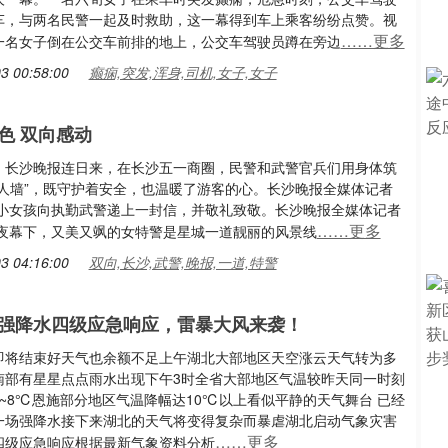
车，与两名民警一起及时救助，这一幕得到车上乘客纷纷点赞。视
……更多
一名女子倒在公交车前排的地上，公交车驾驶员蹲在旁边
3 00:58:00
癫痫,突发,浑身,司机,女子,女子
”色 双向感动
：长沙晚报连日来，在长沙五一商圈，民警和武警官兵们用身体筑
“人墙”，既守护着安全，也温暖了游客的心。长沙晚报全媒体记者
摄小女孩向执勤武警递上一封信，并敬礼致敬。长沙晚报全媒体记者
……更多
摄夜幕下，又美又飒的女特警是星城一道靓丽的风景线
3 04:16:00
双向,长沙,武警,晚报,一道,特警
强降水四级应急响应，雷暴大风来袭！
即将结束好天气也余额不足上午湖北大部地区天空涨云天气转为多
南部有星星点点雨水出现下午3时全省大部地区气温较昨天同一时刻
~8℃恩施部分地区气温降幅达10℃以上看似平静的天气舞台 已经
一场强降水接下来湖北的天气将变得复杂而暴虐湖北启动气象灾害
……更多
四级应急响应根据最新气象资料分析