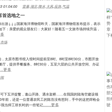
3 01:04:00
雷暴,湖北,降水,大风,应急,气温
客首选地之一
峰出游↓↓↓国家海洋博物馆昨天，国家海洋博物馆发布提示，表示
如下：亲爱的观众朋友们：大家好！随着五一文旅市场持续升温，
更多
,市场
始，太原市图书馆入馆时间提前至8时。8时至8时30分，市图开放
餐厅，提供早餐服务。8时30分，五至六层的公共开放空间、办证
…更多
借阅
、可下五洋捉鳖，逢山开路、遇水架桥……在我国的陆海空建设领
20年前，还是一位普通农民工的陈浩没有想到，手中的这把焊枪会
……更多
0年我当焊工班长时的一些笔记