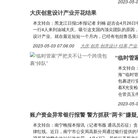
2023-05-0
大庆创意设计产业开花结果
本文转自：黑龙江日报□本报记者 刘楠 赵吉会4月2
一行4人来到油城大庆。吸引这支国内顶尖团队的原因
设计产业。就在最近短短一个月内，已经有包括鲁迅美
2023-05-03 07:06:00
大庆,创意,创意设计,结果,产业
“临时管
本文转自
海”“临时
包裹进行安
着X光安
仓管员玉
2023-05-0
账户资金异常银行报警 警方抓获“两卡”嫌疑
本文转自：南宁晚报本报讯（记者韦薇 通讯员石征）
律红线。近日，南宁市公安局高新分局通过银行提供的