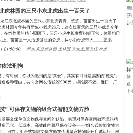
北虎林园的三只小东北虎出生一百天了
日黑龙江东北虎林园的三只小东北虎青青、悠悠、苗苗出生一百天了
北虎林园今年共有新生小老虎26只，这次过百天的三只小虎是今年
的，在饲养员的精心照顾下，三只小虎生长发育指标正常，体重均已
……更多
斤以上。苗苗是一只活泼健壮的公虎，从小由母虎带大
1 21:58:00
黑龙,东北虎林园,虎林园,东北虎,黑龙江,小虎
方依法刑拘
，有时候，你以为遇到的是“真爱”，其实有可能是骗财的“魔鬼”。
编造各种理由，共向女网友借钱22900元，却推脱不还。近日，广
士
科技” 可保存文物的组合式智能文物方舱
前基层文保单位文物保存空间的缺陷，实现对保存空间微环境的精
以多元化、低成本、高效能的藏品保存设备——“组合式智能文物方
而生。日前，组合式智能文物方舱在伪满皇宫博物院开启试运行。根