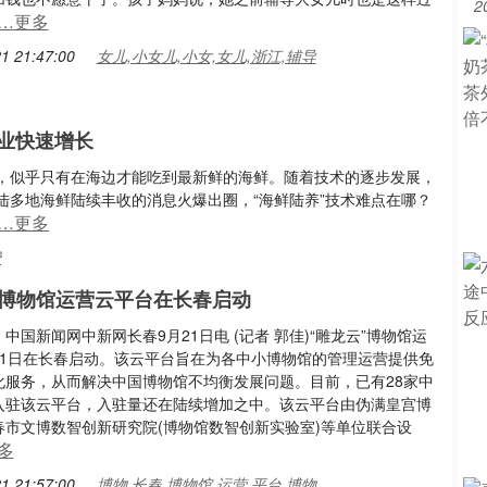
2
…更多
1 21:47:00
女儿,小女儿,小女,女儿,浙江,辅导
行业快速增长
，似乎只有在海边才能吃到最新鲜的海鲜。随着技术的逐步发展，
陆多地海鲜陆续丰收的消息火爆出圈，“海鲜陆养”技术难点在哪？
…更多
费
”博物馆运营云平台在长春启动
中国新闻网中新网长春9月21日电 (记者 郭佳)“雕龙云”博物馆运
21日在长春启动。该云平台旨在为各中小博物馆的管理运营提供免
化服务，从而解决中国博物馆不均衡发展问题。目前，已有28家中
入驻该云平台，入驻量还在陆续增加之中。该云平台由伪满皇宫博
春市文博数智创新研究院(博物馆数智创新实验室)等单位联合设
多
1 21:57:00
博物,长春,博物馆,运营,平台,博物