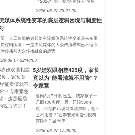
了2026年第一批“济南好人”名单
2026-08-07 23:01:00
流媒体系统性变革的底层逻辑困境与制度性
对
摘要：人工智能的兴起给主流媒体系统性变革带来多重
底层逻辑困境：一是主流媒体的大众传播模式已不适应
人际传播与大众传播融合的趋势
026-08-07 22:48:00
5岁娃双眼相差425度，家长
竟以为“能看清就不用管”？
专家紧
鲁网8月7日讯“医生，我家孩子一
只眼100多度，另一只眼500多
度，但他自己说能看清黑板，是不
是不用管？”在泰安光明爱尔眼科
医院的门诊室里
2026-08-07 17:39:00