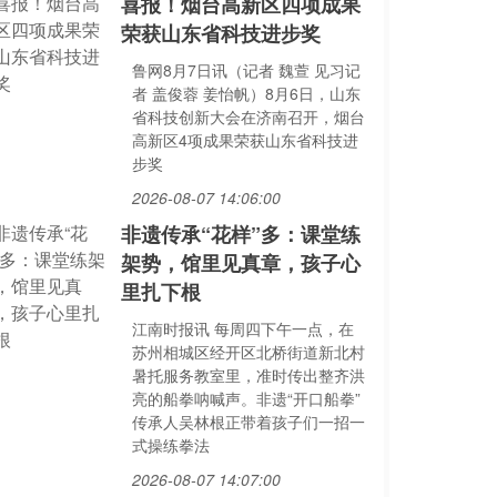
喜报！烟台高新区四项成果
荣获山东省科技进步奖
鲁网8月7日讯（记者 魏萱 见习记
者 盖俊蓉 姜怡帆）8月6日，山东
省科技创新大会在济南召开，烟台
高新区4项成果荣获山东省科技进
步奖
2026-08-07 14:06:00
非遗传承“花样”多：课堂练
架势，馆里见真章，孩子心
里扎下根
江南时报讯 每周四下午一点，在
苏州相城区经开区北桥街道新北村
暑托服务教室里，准时传出整齐洪
亮的船拳呐喊声。非遗“开口船拳”
传承人吴林根正带着孩子们一招一
式操练拳法
2026-08-07 14:07:00