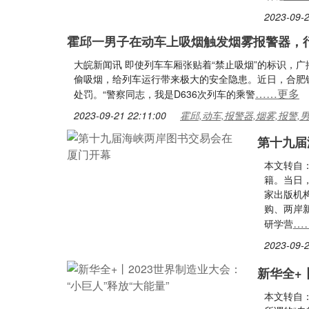
2023-09-2
霍邱一男子在动车上吸烟触发烟雾报警器，
大皖新闻讯 即使列车车厢张贴着“禁止吸烟”的标识，
偷吸烟，给列车运行带来极大的安全隐患。近日，合肥
……更多
处罚。“警察同志，我是D636次列车的乘警
2023-09-21 22:11:00
霍邱,动车,报警器,烟雾,报警,
第十九届
本文转自
籍。当日
家出版机
购、两岸
…
研学营
2023-09-2
新华全+
本文转自：