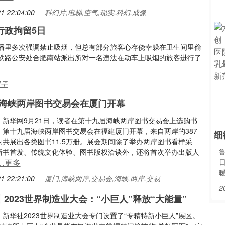
1 22:04:00
科幻片,电梯,空气,现实,科幻,成像
行政拘留5日
广播里多次强调禁止吸烟，但总有部分旅客心存侥幸躲在卫生间里偷
铁路公安处合肥南站派出所对一名违法在动车上吸烟的旅客进行了
男子
海峡两岸图书交易会在厦门开幕
：新华网9月21日，读者在第十九届海峡两岸图书交易会上选购书
，第十九届海峡两岸图书交易会在福建厦门开幕，来自两岸的387
细
构共展出各类图书11.5万册。展会期间除了举办两岸图书看样采
新书首发、传统文化体验、图书版权洽谈外，还将首次举办出版人
…更多
1 22:21:00
厦门,海峡两岸,交易会,海峡,两岸,交易
2
丨2023世界制造业大会：“小巨人”释放“大能量”
新华社2023世界制造业大会专门设置了“专精特新小巨人”展区。