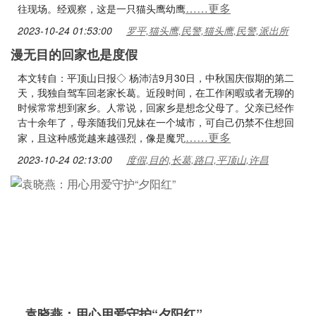
……更多
往现场。经观察，这是一只猫头鹰幼鹰
2023-10-24 01:53:00
罗平,猫头鹰,民警,猫头鹰,民警,派出所
漫无目的回家也是度假
本文转自：平顶山日报◇ 杨沛洁9月30日，中秋国庆假期的第二
天，我独自驾车回老家长葛。近段时间，在工作闲暇或者无聊的
时候常常想到家乡。人常说，回家乡是想念父母了。父亲已经作
古十余年了，母亲随我们兄妹在一个城市，可自己仍禁不住想回
……更多
家，且这种感觉越来越强烈，像是魔咒
2023-10-24 02:13:00
度假,目的,长葛,路口,平顶山,许昌
袁晓燕：用心用爱守护“夕阳红”