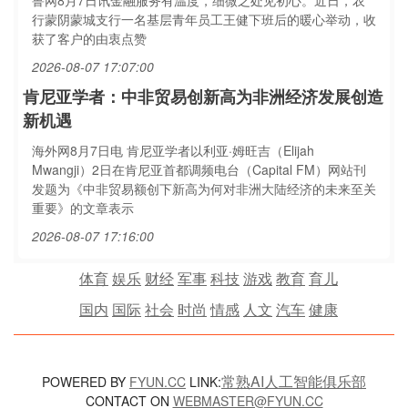
鲁网8月7日讯金融服务有温度，细微之处见初心。近日，农
行蒙阴蒙城支行一名基层青年员工王健下班后的暖心举动，收
获了客户的由衷点赞
2026-08-07 17:07:00
肯尼亚学者：中非贸易创新高为非洲经济发展创造
新机遇
海外网8月7日电 肯尼亚学者以利亚·姆旺吉（Elijah
Mwangji）2日在肯尼亚首都调频电台（Capital FM）网站刊
发题为《中非贸易额创下新高为何对非洲大陆经济的未来至关
重要》的文章表示
2026-08-07 17:16:00
体育
娱乐
财经
军事
科技
游戏
教育
育儿
国内
国际
社会
时尚
情感
人文
汽车
健康
常熟AI人工智能俱乐部
POWERED BY
FYUN.CC
LINK:
CONTACT ON
WEBMASTER@FYUN.CC