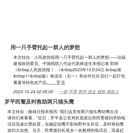
用一只手臂托起一群人的梦想
本文转自：人民政协报用一只手臂托起一群人的梦想——访福
建省政协委员、中国残联八代会代表林连生本报记者 郭帅
《&nbsp人民政协报 》 （&nbsp2023年10月24日 &nbsp第
&nbsp11&nbsp版）林连生（右一）和合作社社员们一起打包
……更多
番薯等特色农产品
2023-10-24 02:06:00
一群,手臂,梦想,连生,残疾,残疾人
罗平民警及时救助两只猫头鹰
本文转自：曲靖日报本报讯 “我们这里有两只猫头鹰幼鹰出没，
请你们来看看。”近日，罗平县公安局长底派出所民警接到求助电
话后迅速出警处置，在确定幼鹰不影响野外生存后，及时将幼鹰
放归大自然。当天，民警接到长底乡一名教师的电话后，迅速赶