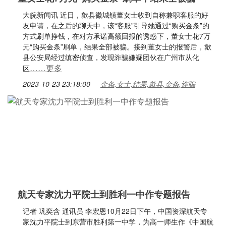
大皖新闻讯 近日，歙县徽城镇董女士收到自称兼职客服的好
友申请，在之后的聊天中，该“客服”引导她通过“购买金条”的
方式刷单挣钱，在对方承诺高额回报的诱惑下，董女士花7万
元“购买金条”刷单，结果全部被骗。接到董女士的报警后，歙
县公安局经过缜密侦查，发现诈骗嫌疑团伙在广州市从化
……更多
区
2023-10-23 23:18:00
金条,女士,结果,歙县,金条,诈骗
航天专家沈力平院士到胜利一中作专题报告
记者 巩奕含 通讯员 李宏恩10月22日下午，中国资深航天专
家沈力平院士到东营市胜利第一中学，为高一师生作《中国航