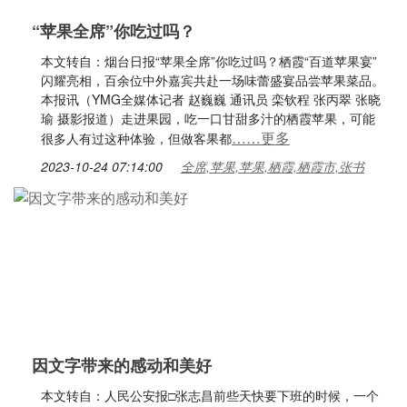
“苹果全席”你吃过吗？
本文转自：烟台日报“苹果全席”你吃过吗？栖霞“百道苹果宴”
闪耀亮相，百余位中外嘉宾共赴一场味蕾盛宴品尝苹果菜品。
本报讯（YMG全媒体记者 赵巍巍 通讯员 栾钦程 张丙翠 张晓
瑜 摄影报道）走进果园，吃一口甘甜多汁的栖霞苹果，可能
……更多
很多人有过这种体验，但做客果都
2023-10-24 07:14:00
全席,苹果,苹果,栖霞,栖霞市,张书
因文字带来的感动和美好
本文转自：人民公安报□张志昌前些天快要下班的时候，一个