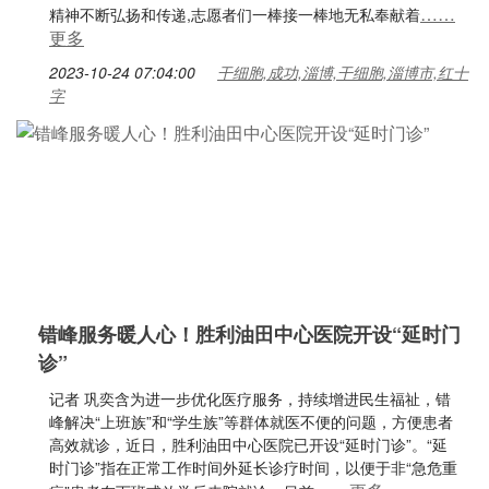
……
精神不断弘扬和传递,志愿者们一棒接一棒地无私奉献着
更多
2023-10-24 07:04:00
干细胞,成功,淄博,干细胞,淄博市,红十
字
错峰服务暖人心！胜利油田中心医院开设“延时门
诊”
记者 巩奕含为进一步优化医疗服务，持续增进民生福祉，错
峰解决“上班族”和“学生族”等群体就医不便的问题，方便患者
高效就诊，近日，胜利油田中心医院已开设“延时门诊”。“延
时门诊”指在正常工作时间外延长诊疗时间，以便于非“急危重