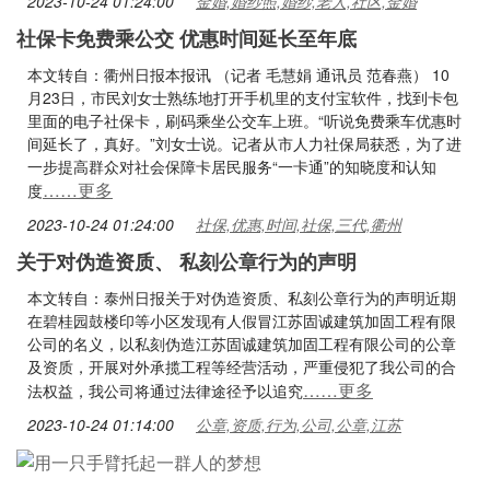
2023-10-24 01:24:00
金婚,婚纱照,婚纱,老人,社区,金婚
社保卡免费乘公交 优惠时间延长至年底
本文转自：衢州日报本报讯 （记者 毛慧娟 通讯员 范春燕） 10
月23日，市民刘女士熟练地打开手机里的支付宝软件，找到卡包
里面的电子社保卡，刷码乘坐公交车上班。“听说免费乘车优惠时
间延长了，真好。”刘女士说。记者从市人力社保局获悉，为了进
一步提高群众对社会保障卡居民服务“一卡通”的知晓度和认知
……更多
度
2023-10-24 01:24:00
社保,优惠,时间,社保,三代,衢州
关于对伪造资质、 私刻公章行为的声明
本文转自：泰州日报关于对伪造资质、私刻公章行为的声明近期
在碧桂园鼓楼印等小区发现有人假冒江苏固诚建筑加固工程有限
公司的名义，以私刻伪造江苏固诚建筑加固工程有限公司的公章
及资质，开展对外承揽工程等经营活动，严重侵犯了我公司的合
……更多
法权益，我公司将通过法律途径予以追究
2023-10-24 01:14:00
公章,资质,行为,公司,公章,江苏