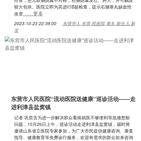
经查，患儿双侧阴囊不对称，右侧阴囊发红、肿大，并可触及
较大包块。医院立即为其进行B超检查，提示右侧睾丸缺血性
……更多
改变
2023-10-23 22:39:00
东营市人,东营,民医院,睾丸,新生儿,新
生
东营市人民医院“流动医院送健康”巡诊活动——走
进利津县盐窝镇
记者 巩奕含为进一步解决群众看病就医不够便利等急难愁盼
问题，10月26日上午，巡诊活动走进利津县盐窝镇，届时将
邀请山东省立医院专家参加，为广大市民提供健康咨询、康复
指导、健康教育等免费诊疗服务，欢迎有需求的群众前来咨询