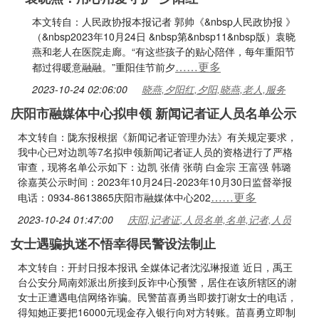
本文转自：人民政协报本报记者 郭帅《&nbsp人民政协报 》
（&nbsp2023年10月24日 &nbsp第&nbsp11&nbsp版）袁晓
燕和老人在医院走廊。“有这些孩子的贴心陪伴，每年重阳节
……更多
都过得暖意融融。”重阳佳节前夕
2023-10-24 02:06:00
晓燕,夕阳红,夕阳,晓燕,老人,服务
庆阳市融媒体中心拟申领 新闻记者证人员名单公示
本文转自：陇东报根据《新闻记者证管理办法》有关规定要求，
我中心已对边凯等7名拟申领新闻记者证人员的资格进行了严格
审查，现将名单公示如下：边凯 张倩 张萌 白金宗 王富强 韩璐
徐嘉英公示时间：2023年10月24日-2023年10月30日监督举报
……更多
电话：0934-8613865庆阳市融媒体中心202
2023-10-24 01:47:00
庆阳,记者证,人员名单,名单,记者,人员
女士遇骗执迷不悟幸得民警设法制止
本文转自：开封日报本报讯 全媒体记者沈泓琳报道 近日，禹王
台公安分局南郊派出所接到反诈中心预警，居住在该所辖区的谢
女士正遭遇电信网络诈骗。民警苗喜勇当即拨打谢女士的电话，
得知她正要把16000元现金存入银行向对方转账。苗喜勇立即制