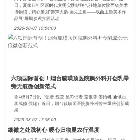
日，夏家庄社区新时代文明实践站联合驻地单位陕西省美术
博物馆，精心策划"秦声大韵·画见主角——戏曲主题美术作
品展"暑期参观实践活动
2026-08-07 19:54:00
六项国际首创！烟台毓璜顶医院胸外科开创乳晕
旁无痕微创新范式
鲁网8月7日讯（记者 魏萱 见习记者 盖俊蓉 姜怡帆 通讯员
李成修 侯瑞）近日，烟台毓璜顶医院胸外科传来重磅创新成
果
2026-08-07 17:06:00
细微之处践初心 暖心归物显农行温度