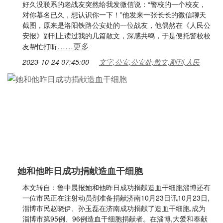
好久没联系的老战友突然给我发微信说：“警校的一个校友，
对你慕名已久，想认识你一下！”他发来一张长长的微信聊天
截图，原来是洛阳铁路公安处的一位战友，他偶然在《人民公
安报》副刊上读过我的几篇散文，深感共鸣，于是便托警校校
……更多
友帮忙打听
2023-10-24 07:45:00
文字,公安,公安处,散文,副刊,人民
她和他昨日成功捐献造血干细胞
本文转自：鲁中晨报她和他昨日成功捐献造血干细胞淄博还有
一位市民正在注射动员剂准备捐献济南10月23日讯10月23日,
淄博市民赵晓伊、孙玉磊在济南成功捐献了造血干细胞,成为
淄博市第95例、96例造血干细胞捐献者。在淄博,大爱和奉献