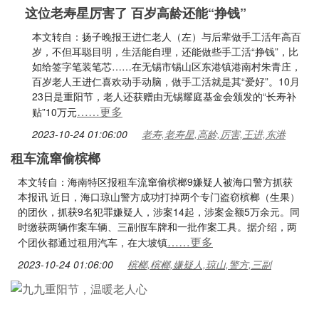
这位老寿星厉害了 百岁高龄还能“挣钱”
本文转自：扬子晚报王进仁老人（左）与后辈做手工活年高百
岁，不但耳聪目明，生活能自理，还能做些手工活“挣钱”，比
如给签字笔装笔芯……在无锡市锡山区东港镇港南村朱青庄，
百岁老人王进仁喜欢动手动脑，做手工活就是其“爱好”。10月
23日是重阳节，老人还获赠由无锡耀庭基金会颁发的“长寿补
……更多
贴”10万元
2023-10-24 01:06:00
老寿,老寿星,高龄,厉害,王进,东港
租车流窜偷槟榔
本文转自：海南特区报租车流窜偷槟榔9嫌疑人被海口警方抓获
本报讯 近日，海口琼山警方成功打掉两个专门盗窃槟榔（生果）
的团伙，抓获9名犯罪嫌疑人，涉案14起，涉案金额5万余元。同
时缴获两辆作案车辆、三副假车牌和一批作案工具。据介绍，两
……更多
个团伙都通过租用汽车，在大坡镇
2023-10-24 01:06:00
槟榔,槟榔,嫌疑人,琼山,警方,三副