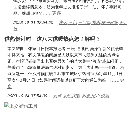
镇乡贤、企业家筹资举办。来自省内外的他们，不忘家乡情，
回馈桑梓情意浓，还为老年朋友准备了米、油、杯子等慰问
……更多
品。株洲日报全
2023-10-24 07:54:00
老人,三门,三门镇,株洲,株洲日报,天元
区
供热倒计时，这八大供暖热点您了解吗？
本文转自：张家口日报本报记者 王松 通讯员 吴泽军新的供暖季
即将来临，有关供暖的问题是入秋以来市民最为关注的热点话
题。本报记者整理出老百姓最关心的八大集中“供热”热点问题，
并采访了市城管执法局供热科负责人，为广大市民一一作答。热
点问题一：什么时候供暖？我市主城区供热时间为每年11月1日
……更
至次年3月31日（如遇时间调整以政府下发的通知为准）
多
2023-10-24 07:54:00
热点,采暖,问题,热点,用户,设施