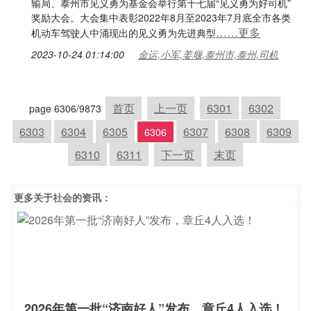
输局、泰州市见义勇为基金会举行第十七届“见义勇为好司机”
奖励大会。大会集中表彰2022年8月至2023年7月底全市各类
……更多
机动车驾驶人中涌现出的见义勇为先进典型
2023-10-24 01:14:00
金运,小军,姜堰,泰州市,泰州,司机
首页
上一页
6301
6302
page 6306/9873
6303
6304
6305
6307
6308
6309
6306
6310
6311
下一页
末页
更多关于
社会
的资讯：
2026年第一批“济南好人”发布，章丘4人入选！