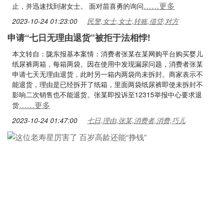
……更多
止，并迅速找到谢女士。 面对苗喜勇的询问
2023-10-24 01:23:00
民警,女士,女士,转账,借贷,对方
申请“七日无理由退货”被拒于法相悖!
本文转自：陇东报基本案情：消费者张某在某网购平台购买婴儿
纸尿裤两箱，每箱两袋。因在使用中发现漏尿问题，消费者张某
申请七天无理由退货，此时另一箱内两袋尚未拆封。商家表示不
能退货，理由是已经拆开了纸箱，里面两袋纸尿裤即使未拆封不
影响二次销售也不能退货。张某即投诉至12315举报中心要求退
……更多
货
2023-10-24 01:47:00
七日,理由,张某,消费者,消费,巧儿