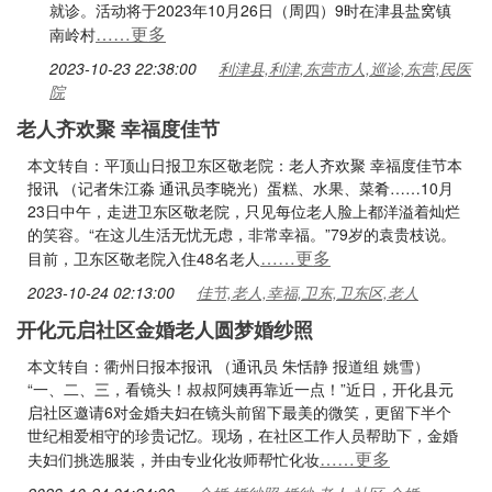
就诊。活动将于2023年10月26日（周四）9时在津县盐窝镇
……更多
南岭村
2023-10-23 22:38:00
利津县,利津,东营市人,巡诊,东营,民医
院
老人齐欢聚 幸福度佳节
本文转自：平顶山日报卫东区敬老院：老人齐欢聚 幸福度佳节本
报讯 （记者朱江淼 通讯员李晓光）蛋糕、水果、菜肴……10月
23日中午，走进卫东区敬老院，只见每位老人脸上都洋溢着灿烂
的笑容。“在这儿生活无忧无虑，非常幸福。”79岁的袁贵枝说。
……更多
目前，卫东区敬老院入住48名老人
2023-10-24 02:13:00
佳节,老人,幸福,卫东,卫东区,老人
开化元启社区金婚老人圆梦婚纱照
本文转自：衢州日报本报讯 （通讯员 朱恬静 报道组 姚雪）
“一、二、三，看镜头！叔叔阿姨再靠近一点！”近日，开化县元
启社区邀请6对金婚夫妇在镜头前留下最美的微笑，更留下半个
世纪相爱相守的珍贵记忆。现场，在社区工作人员帮助下，金婚
……更多
夫妇们挑选服装，并由专业化妆师帮忙化妆