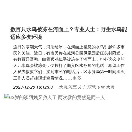
数百只水鸟被冻在河面上？专业人士：野生水鸟能
适应多变环境
连日的寒潮天气，河湖结冰，在河面上栖息的水鸟引起许多市
民的关注。近日，有市民称在减河公园凤凰园后庄头村附近，
有数百只野鸭、白骨顶鸡似乎被冻在了河面上，担心这么冷的
天儿水鸟会被冻死，便拨打了顺义区水务局的电话，希望工作
人员去救救它们。接到市民的电话后，区水务局第一时间组织
……更多
工作人员赶往现场查看情况
2023-12-20 16:12:00
水鸟,河面,人士,环境,专业,水鸟