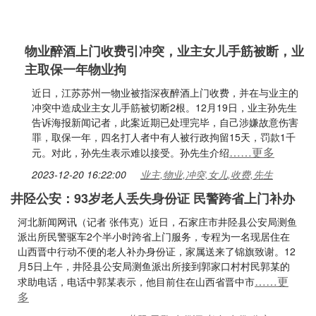
物业醉酒上门收费引冲突，业主女儿手筋被断，业
主取保一年物业拘
近日，江苏苏州一物业被指深夜醉酒上门收费，并在与业主的
冲突中造成业主女儿手筋被切断2根。12月19日，业主孙先生
告诉海报新闻记者，此案近期已处理完毕，自己涉嫌故意伤害
罪，取保一年，四名打人者中有人被行政拘留15天，罚款1千
……更多
元。对此，孙先生表示难以接受。孙先生介绍
2023-12-20 16:22:00
业主,物业,冲突,女儿,收费,先生
井陉公安：93岁老人丢失身份证 民警跨省上门补办
河北新闻网讯（记者 张伟克）近日，石家庄市井陉县公安局测鱼
派出所民警驱车2个半小时跨省上门服务，专程为一名现居住在
山西晋中行动不便的老人补办身份证，家属送来了锦旗致谢。12
月5日上午，井陉县公安局测鱼派出所接到郭家口村村民郭某的
……更
求助电话，电话中郭某表示，他目前住在山西省晋中市
多