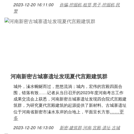
2023-12-20 16:11:00
诈骗,挖掘机,租赁,男子,挖掘机,民
警
河南新密古城寨遗址发现夏代宫殿建筑群
城外，溱水蜿蜒而过，悠悠流淌；城内，宏伟的宫殿四面合
围，错落有致……记者从当日召开的2023年度河南考古工作
成果交流会上获悉，河南新密古城寨遗址发现四合院式宫殿建
筑群，为研究夏代宫殿建筑的起源提供了新材料。古城寨遗址
……更
位于河南省新密市溱水东岸的台地上，平面呈长方形
多
2023-12-20 16:13:00
新密,建筑群,河南,宫殿,遗址,古城