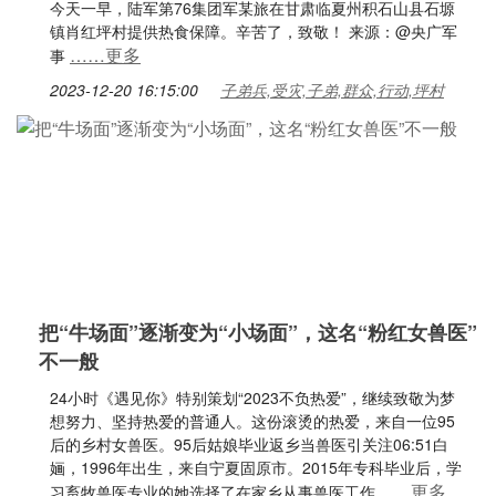
今天一早，陆军第76集团军某旅在甘肃临夏州积石山县石塬
镇肖红坪村提供热食保障。辛苦了，致敬！ 来源：@央广军
……更多
事
2023-12-20 16:15:00
子弟兵,受灾,子弟,群众,行动,坪村
把“牛场面”逐渐变为“小场面”，这名“粉红女兽医”
不一般
24小时《遇见你》特别策划“2023不负热爱”，继续致敬为梦
想努力、坚持热爱的普通人。这份滚烫的热爱，来自一位95
后的乡村女兽医。95后姑娘毕业返乡当兽医引关注06:51白
婳，1996年出生，来自宁夏固原市。2015年专科毕业后，学
……更多
习畜牧兽医专业的她选择了在家乡从事兽医工作