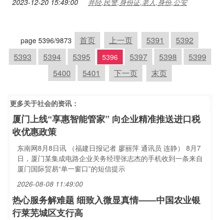
2023-12-20 15:49:00
井陉,民警,身份证,老人,身份,公安
首页
上一页
5391
5392
page 5396/9873
5393
5394
5395
5397
5398
5399
5396
5400
5401
下一页
末页
更多关于
社会
的资讯：
厦门上线“享惠智能管家” 向企业精准推送进口税
收优惠政策
东南网8月8日讯 （福建日报记者 廖丽萍 通讯员 连静） 8月7
日，厦门某集成电路企业关务经理张志杰的手机收到一条来自
厦门国际贸易“单一窗口”的短信提示
2026-08-08 11:49:00
热心服务解难题 细致入微显真情——中国农业银
行莱芜城区支行高