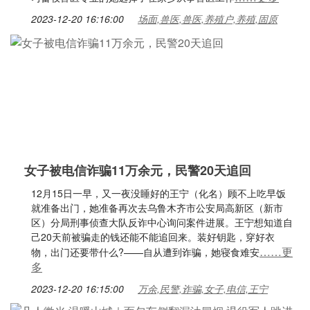
2023-12-20 16:16:00
场面,兽医,兽医,养殖户,养殖,固原
女子被电信诈骗11万余元，民警20天追回
12月15日一早，又一夜没睡好的王宁（化名）顾不上吃早饭
就准备出门，她准备再次去乌鲁木齐市公安局高新区（新市
区）分局刑事侦查大队反诈中心询问案件进展。王宁想知道自
己20天前被骗走的钱还能不能追回来。装好钥匙，穿好衣
……更
物，出门还要带什么?——自从遭到诈骗，她寝食难安
多
2023-12-20 16:15:00
万余,民警,诈骗,女子,电信,王宁