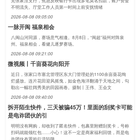
芜张家洼支行，焦急反映银行卡出现多笔莫名扣款，账户资金
不明流失。厅堂工作人员第一时间上前安抚情绪
2026-08-08 09:05:00
一脉开闽 福泉相会
八闽山河同源，赛场意气相逢。8月8日，“闽超”福州对阵泉
州。福泉相会，看健儿逐梦赛场。
2026-08-08 09:21:00
微视频丨千亩葵花向阳开
近日，张家口市塞北管理区东大门管理处的1100余亩葵花绚
烂盛放。连片花田迎风摇曳，如金色海洋翻涌于天地之间，勾
勒出一幅壮阔秀美的田园画卷。摄制丨王伟、王会文
2026-08-08 09:40:00
拆开陌生快件，三天被骗45万！里面的刮奖卡可能
是电诈团伙的引
明明没有网购，却收到了匿名快件，包裹里附赠刮奖卡，号称
扫码就能领红包……小心！这不一定是商家福利回馈，而是电
诈团伙布置的引流陷阱