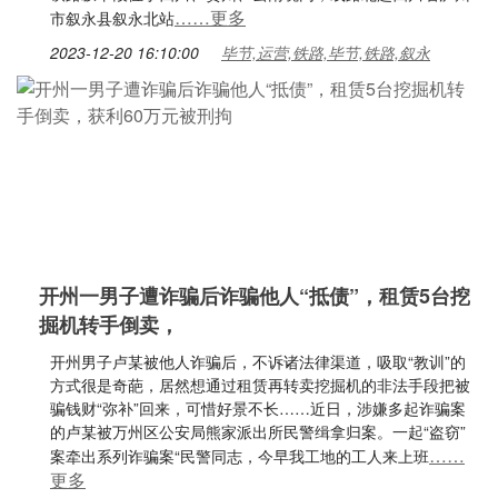
……更多
市叙永县叙永北站
2023-12-20 16:10:00
毕节,运营,铁路,毕节,铁路,叙永
开州一男子遭诈骗后诈骗他人“抵债”，租赁5台挖
掘机转手倒卖，
开州男子卢某被他人诈骗后，不诉诸法律渠道，吸取“教训”的
方式很是奇葩，居然想通过租赁再转卖挖掘机的非法手段把被
骗钱财“弥补”回来，可惜好景不长……近日，涉嫌多起诈骗案
的卢某被万州区公安局熊家派出所民警缉拿归案。一起“盗窃”
……
案牵出系列诈骗案“民警同志，今早我工地的工人来上班
更多