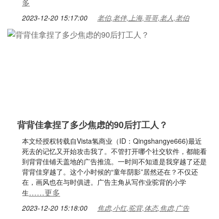
多
2023-12-20 15:17:00
老伯,老伴,上海,哥哥,老人,老伯
背背佳拿捏了多少焦虑的90后打工人？
本文经授权转载自Vista氢商业（ID：Qingshangye666)最近
死去的记忆又开始攻击我了。不管打开哪个社交软件，都能看
到背背佳铺天盖地的广告推流。一时间不知道是我穿越了还是
背背佳穿越了。这个小时候的“童年阴影”居然还在？不仅还
在，画风也在与时俱进。广告主角从写作业驼背的小学
……更多
生
2023-12-20 15:18:00
焦虑,小红,驼背,体态,焦虑,广告