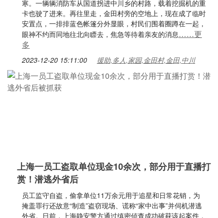
寒。一辆辆消防车从国道拐进中川乡的村路，载着挖掘机的重
卡也驶了进来。再往里走，金田村旁的空地上，现在成了临时
安置点，一排排蓝色帐篷分外显眼，村民们围着圈蹲在一起，
……更
眼神不约而同地往北向瞟去，焦急等待着亲友的消息
多
2023-12-20 15:11:00
援助,多人,家园,金田村,金田,中川
上海一员工盗取单位现金10余次，部分用于直播打
赏！潜逃外省后
员工监守自盗，偷拿单位11万余元用于追星和日常花销，为
掩盖罪行还故意“制造”盗窃现场、谎称“家中出事”并伺机潜逃
外省。日前，上海静安警方通过缜密侦查成功破获该起案件，