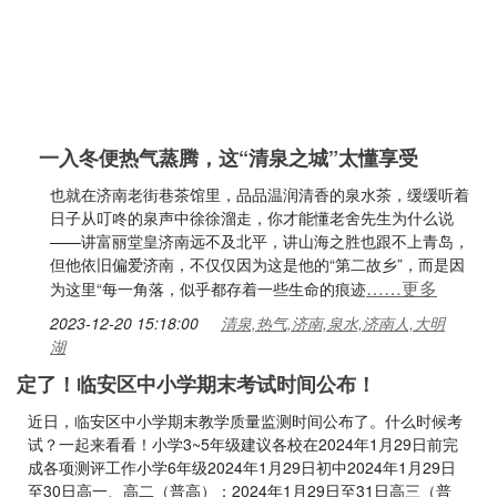
一入冬便热气蒸腾，这“清泉之城”太懂享受
也就在济南老街巷茶馆里，品品温润清香的泉水茶，缓缓听着
日子从叮咚的泉声中徐徐溜走，你才能懂老舍先生为什么说
——讲富丽堂皇济南远不及北平，讲山海之胜也跟不上青岛，
但他依旧偏爱济南，不仅仅因为这是他的“第二故乡”，而是因
……更多
为这里“每一角落，似乎都存着一些生命的痕迹
2023-12-20 15:18:00
清泉,热气,济南,泉水,济南人,大明
湖
定了！临安区中小学期末考试时间公布！
近日，临安区中小学期末教学质量监测时间公布了。什么时候考
试？一起来看看！小学3~5年级建议各校在2024年1月29日前完
成各项测评工作小学6年级2024年1月29日初中2024年1月29日
至30日高一、高二（普高）：2024年1月29日至31日高三（普