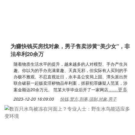
为赚快钱买房找对象，男子售卖涉黄“美少女”，非
法牟利20余万
随着物质生活水平的提升，越来越多的人对模型、手办产生兴
趣。你以为的手办充满童趣、天真无邪，但实际有人买到的手
办极不雅观、不忍直视近日，永丰县公安局上固、潭头派出所
联合破获一起贩卖淫秽物品牟利案，抓获犯罪嫌疑人范某，涉
……更多
案金额达20余万元。 范某大学毕业后开了一家网店
2023-12-20 16:09:00
快钱,警方,刑事,强制,对象,男子