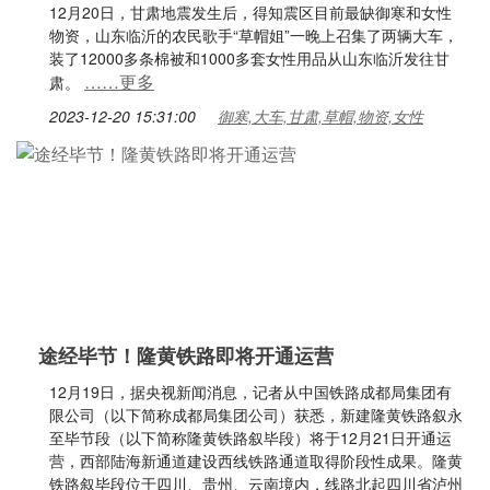
12月20日，甘肃地震发生后，得知震区目前最缺御寒和女性
物资，山东临沂的农民歌手“草帽姐”一晚上召集了两辆大车，
装了12000多条棉被和1000多套女性用品从山东临沂发往甘
……更多
肃。
2023-12-20 15:31:00
御寒,大车,甘肃,草帽,物资,女性
途经毕节！隆黄铁路即将开通运营
12月19日，据央视新闻消息，记者从中国铁路成都局集团有
限公司（以下简称成都局集团公司）获悉，新建隆黄铁路叙永
至毕节段（以下简称隆黄铁路叙毕段）将于12月21日开通运
营，西部陆海新通道建设西线铁路通道取得阶段性成果。隆黄
铁路叙毕段位于四川、贵州、云南境内，线路北起四川省泸州