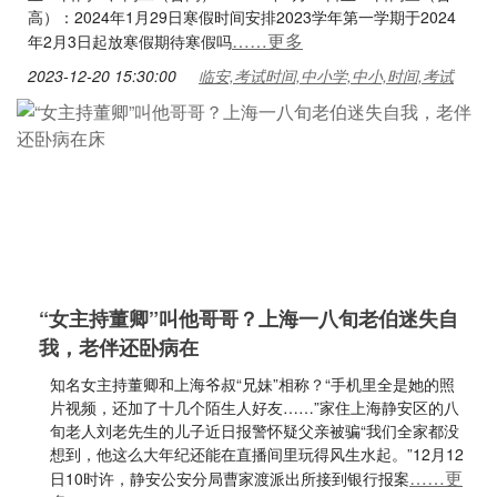
高）：2024年1月29日寒假时间安排2023学年第一学期于2024
……更多
年2月3日起放寒假期待寒假吗
2023-12-20 15:30:00
临安,考试时间,中小学,中小,时间,考试
“女主持董卿”叫他哥哥？上海一八旬老伯迷失自
我，老伴还卧病在
知名女主持董卿和上海爷叔“兄妹”相称？“手机里全是她的照
片视频，还加了十几个陌生人好友……”家住上海静安区的八
旬老人刘老先生的儿子近日报警怀疑父亲被骗“我们全家都没
想到，他这么大年纪还能在直播间里玩得风生水起。”12月12
……更
日10时许，静安公安分局曹家渡派出所接到银行报案