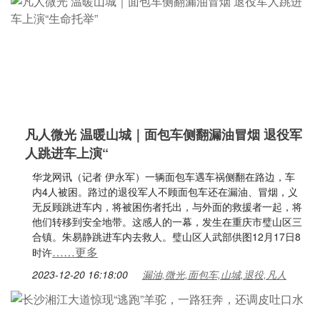
凡人微光 温暖山城｜面包车侧翻漏油冒烟 退役军
人跳进车上演“
华龙网讯（记者 伊永军）一辆面包车遇车祸侧翻在路边，车
内4人被困。路过的退役军人不顾面包车还在漏油、冒烟，义
无反顾跳进车内，将被困伤者托出，与外面的救援者一起，将
他们转移到安全地带。这感人的一幕，发生在重庆市璧山区三
合镇。朱易静跳进车内去救人。璧山区人武部供图12月17日8
……更多
时许
2023-12-20 16:18:00
漏油,微光,面包车,山城,退役,凡人