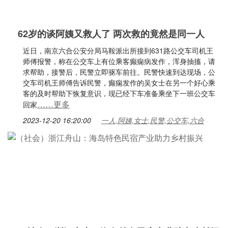
62岁的谈阿姨又救人了 两次救的竟然是同一人
近日，南京六合公安分局马鞍派出所接到631路公交车司机王
师傅报警，称在公交车上有位乘客癫痫病发作，浑身抽搐，请
求帮助，接警后，民警立即驱车前往。民警快速到达现场，公
交车司机王师傅告诉民警，癫痫发作的吴女士在另一个好心乘
客的及时帮助下恢复意识，现已经下车准备乘坐下一班公交车
……更多
回家
2023-12-20 16:20:00
一人,阿姨,女士,民警,公交车,六合