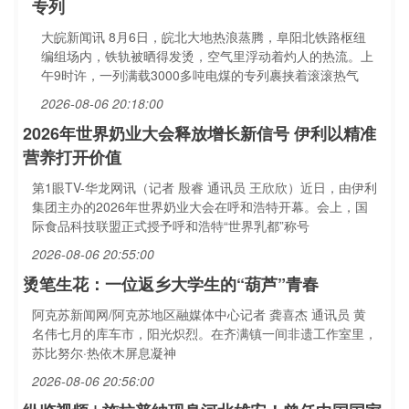
专列
大皖新闻讯 8月6日，皖北大地热浪蒸腾，阜阳北铁路枢纽
编组场内，铁轨被晒得发烫，空气里浮动着灼人的热流。上
午9时许，一列满载3000多吨电煤的专列裹挟着滚滚热气
2026-08-06 20:18:00
2026年世界奶业大会释放增长新信号 伊利以精准
营养打开价值
第1眼TV-华龙网讯（记者 殷睿 通讯员 王欣欣）近日，由伊利
集团主办的2026年世界奶业大会在呼和浩特开幕。会上，国
际食品科技联盟正式授予呼和浩特“世界乳都”称号
2026-08-06 20:55:00
烫笔生花：一位返乡大学生的“葫芦”青春
阿克苏新闻网/阿克苏地区融媒体中心记者 龚喜杰 通讯员 黄
名伟七月的库车市，阳光炽烈。在齐满镇一间非遗工作室里，
苏比努尔·热依木屏息凝神
2026-08-06 20:56:00