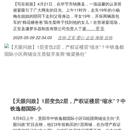
【写在前面】4月21日，在毕节市纳雍县，一场温馨的认亲答
谢宴吸引了广大网友的目光。上午11时许，走失19年的小杨
梅在姐姐的陪同下走到父母身边，寻女19年，开坏两辆面包
车的“棉花糖爸爸”陈生梨终于找到他的女儿！在答谢宴现场，
……更多
正安县谦梦乐器制造有限公司负责人丁盛
2025-05-09 22:34:00
吉他,正安,爱心,企业,海报,吉他
【天眼问政】1层变负2层，产权证楼层“缩水”？中
铁逸都国际小
5月8日上午，贵阳市中铁逸都国际小区G组团商铺业主向“天
眼问政”栏目反映，他们3年前购买的1层商铺，在办理产权证