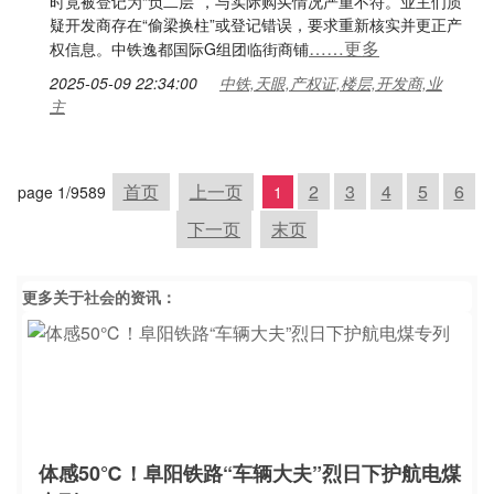
时竟被登记为“负二层”，与实际购买情况严重不符。业主们质
疑开发商存在“偷梁换柱”或登记错误，要求重新核实并更正产
……更多
权信息。中铁逸都国际G组团临街商铺
2025-05-09 22:34:00
中铁,天眼,产权证,楼层,开发商,业
主
首页
上一页
2
3
4
5
6
page 1/9589
1
下一页
末页
更多关于
社会
的资讯：
体感50℃！阜阳铁路“车辆大夫”烈日下护航电煤