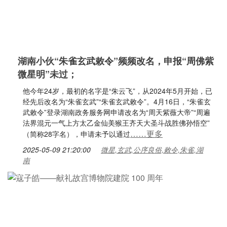
湖南小伙“朱雀玄武敕令”频频改名，申报“周佛紫
微星明”未过；
他今年24岁，最初的名字是“朱云飞”，从2024年5月开始，已
经先后改名为“朱雀玄武”“朱雀玄武敕令”。4月16日，“朱雀玄
武敕令”登录湖南政务服务网申请改名为“周天紫薇大帝”“周遍
法界混元一气上方太乙金仙美猴王齐天大圣斗战胜佛孙悟空”
……更多
（简称28字名），申请未予以通过
2025-05-09 21:20:00
微星,玄武,公序良俗,敕令,朱雀,湖
南