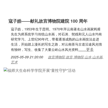
寇子皓——献礼故宫博物院建院 100 周年
寇子皓，1953年生于昆明。1970年拜云南著名山水画家阎甫
先生为师系统学习传统山水画，对石涛、髡残和元人山水均有
研究学习。上世纪90年代，带着逐渐成熟的山水画技法走进
生活，开始踏上漫长的写生之路，对云南茶马古道沿途风光情
……更多
有独钟，写生、收集了大量云岭山水风光资料
2025-05-09 21:20:00
故宫博物院,故宫,博物院,山水,山水画,
艺术