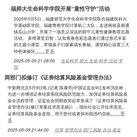
福师大生命科学学院开展“童性守护”活动
2025年5月5日，福建师范大学生命科学学院联合福建医科大
学基础医学院、福建警察学院计算机二大队，走进闽侯县南通
镇瓜山小学，开展了一场意义深远的留守儿童性健康教育志愿
活动。 多维课堂启智，认知青春色彩志愿者们通过形式丰富
的主题小课堂，带领孩子们探索成长奥秘。课堂精心设置三大
……更多
特色体验区
2025-05-09 21:28:00
生命科学,师大,生命,科学,活动,学
院
两部门拟修订《证券结算风险基金管理办法》
中新网北京5月9日电 (记者 陈康亮)中国证监会9日发布消息称，
为进一步增强证券结算系统风险防范能力，加强证券结算风险基
金全流程管理，证监会会同财政部起草形成了《证券结算风险基
金管理办法(修订草案征求意见稿)》，现向社会公开征求意见。
……更
证券结算风险基金是指，用于垫付或者弥补因违约交收
多
2025-05-09 21:44:00
结算,管理办法,部门,风险,办法,基金