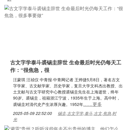
古文字学泰斗裘锡圭辞世 生命最后时光仍每天工
作：“很焦急，很
汪蒙琪 汪祯仪 中青报·中青网记者 王烨捷5月8日，著名古文
字学家、古文献学家、历史学家，复旦大学文科杰出教授、出
土文献与古文字研究中心教授裘锡圭先生在上海逝世，终年
90岁。裘锡圭，祖籍浙江宁波，1935年生于上海。高中时，
……更多
裘锡圭对清代史产生浓厚兴趣。1952年
2025-05-09 22:52:00
锡圭,古文字学,泰斗,古文,焦急,时
光