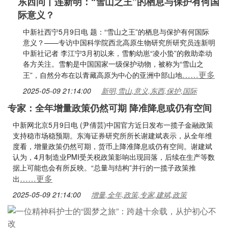
东西问丨连新明：“雪山之王”的栖息与保护有何国
际意义？
中新社西宁5月9日电 题：“雪山之王”的栖息与保护有何国际
意义？——专访中国科学院西北高原生物研究所研究员连新明
中新社记者 李江宁3月初以来，雪豹幼崽“凌小蛰”的救助牵动
各方关注。雪豹是中国国家一级保护动物，被称为“雪山之
……更多
王”，自然分布在以青藏高原为中心的亚洲中部山地
2025-05-09 21:14:00
新明,雪山,意义,东西,保护,国际
专家：全年增量政策仍然可期 降准降息或仍有空间
中新网北京5月9日电 (尹倩芸)中国官方近日发布一揽子金融政策
支持稳市场稳预期。东海证券研究所所长谢建斌表示，从全年维
度看，增量政策仍然可期，货币上降准降息或仍有空间。谢建斌
认为，4月制造业PMI受关税政策影响出现回落，后续在生产等数
据上可能也会有所反映。“总量与结构”并行的一揽子政策推
……更多
出
2025-05-09 21:14:00
增量,全年,政策,专家,建斌,政策