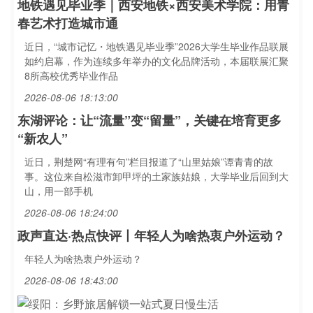
地铁遇见毕业季｜西安地铁×西安美术学院：用青
春艺术打造城市通
近日，“城市记忆・地铁遇见毕业季”2026大学生毕业作品联展
如约启幕，作为连续多年举办的文化品牌活动，本届联展汇聚
8所高校优秀毕业作品
2026-08-06 18:13:00
东湖评论：让“流量”变“留量”，关键在培育更多
“新农人”
近日，荆楚网“有理有句”栏目报道了“山里姑娘”谭青青的故
事。这位来自松滋市卸甲坪的土家族姑娘，大学毕业后回到大
山，用一部手机
2026-08-06 18:24:00
政声直达·热点快评丨年轻人为啥热衷户外运动？
年轻人为啥热衷户外运动？
2026-08-06 18:43:00