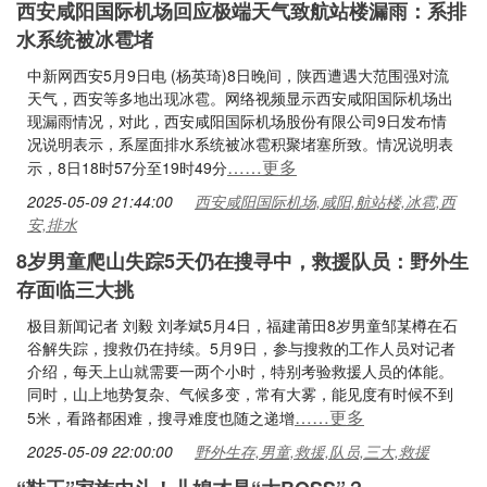
西安咸阳国际机场回应极端天气致航站楼漏雨：系排
水系统被冰雹堵
中新网西安5月9日电 (杨英琦)8日晚间，陕西遭遇大范围强对流
天气，西安等多地出现冰雹。网络视频显示西安咸阳国际机场出
现漏雨情况，对此，西安咸阳国际机场股份有限公司9日发布情
况说明表示，系屋面排水系统被冰雹积聚堵塞所致。情况说明表
……更多
示，8日18时57分至19时49分
2025-05-09 21:44:00
西安咸阳国际机场,咸阳,航站楼,冰雹,西
安,排水
8岁男童爬山失踪5天仍在搜寻中，救援队员：野外生
存面临三大挑
极目新闻记者 刘毅 刘孝斌5月4日，福建莆田8岁男童邹某樽在石
谷解失踪，搜救仍在持续。5月9日，参与搜救的工作人员对记者
介绍，每天上山就需要一两个小时，特别考验救援人员的体能。
同时，山上地势复杂、气候多变，常有大雾，能见度有时候不到
……更多
5米，看路都困难，搜寻难度也随之递增
2025-05-09 22:00:00
野外生存,男童,救援,队员,三大,救援