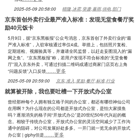
2025-05-09 20:58:00
晴隆,冰雹,突袭,暴雨,供电,部门
京东首创外卖行业最严准入标准：发现无堂食餐厅奖
励40元饭卡
5月9日，据“京东黑板报”公众号消息，京东首创了外卖行业的“最
严准入标准”，入驻审核通过率仅4成。举措上，包括照片复检、
定期巡检、视频验真等，并邀请全民监督，以赶走妄图混入的“漏
网之鱼”。“京东黑板报”称，若用户发现不符合标准的“无堂食餐
厅”混入京东外卖，可通过扫描二维码或通过商家门店页右上角
……更多
“问题反馈”入口反馈
2025-05-09 20:59:00
京东,准入,奖励,餐厅,标准,行业
就算被开除，我也要吐槽一下开放式办公室
曾经那种每个人拥有独立格子间的办公室，都还有哪些神仙公司
在用啊？为什么现在的公司都是开放式办公室，是怕大家摸鱼
吗？逐渐消失的格子间“开放式办公”是20世纪50年代兴起的概
念。相较于传统办公室，开放式办公室的灵活空间减少了工作沟
通中的阻碍，对公司发展好处多多。一开门就一览无余的开放式
……更多
办公室 | giphy但是