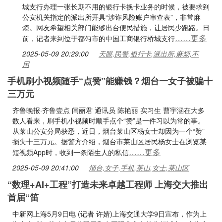
城支行办理一张长期不用的银行卡换卡业务的时候，被要求到
公安机关指定的派出所开具“涉诈风险账户审查表”，非常麻
烦。网友希望相关部门能够出台便民措施，让居民少跑路。日
……更多
前，记者来到位于都匀市的中国工商银行桥城支行
2025-05-09 20:29:00
天眼,民警,银行卡,派出所,麻烦,不
用
手机刷小视频随手“点赞”能赚钱？烟台一女子被骗十
三万元
齐鲁晚报·齐鲁壹点 闫丽君 通讯员 陈艳丽 实习生 曹宇涵在大多
数人看来，刷手机小视频时顺手点个“赞”是一件习以为常的事。
从莱山公安分局获悉，近日，烟台莱山区杨女士却因为一个“赞”
损失十三万元。据警方介绍，烟台市莱山区居民杨女士在浏览某
……更多
短视频App时，收到一条陌生人的私信
2025-05-09 20:41:00
烟台,女子,手机,莱山,女士,莱山区
“数理+AI+工程”打造未来卓越工程师 上海交大推出
首届“笛
中新网上海5月9日电 (记者 许婧)上海交通大学9日宣布，作为上