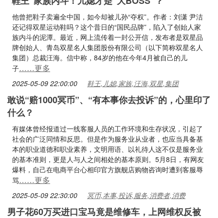
“鞋王”家族内斗！儿媳才是“大BOSS”？
他曾把鞋子卖遍全中国，如今却被儿孙“夺权”。作者：刘潇 尹洁
还记得双星运动鞋吗？这个昔日的“国民品牌”，陷入了创始人家
族内斗的泥潭。最近，网上流传着一封公开信，发布者是双星品
牌创始人、青岛双星名人集团股份有限公司（以下简称双星名人
集团）总裁汪海。信中称，84岁的他在今年4月被自己的儿
……更多
子
2025-05-09 22:00:00
鞋王,儿媳,家族,汪海,双星,集团
敢说“赔1000冥币”、“有本事你去投诉”的，心里印了
什么？
有媒体曾经报道过一线客服人员的工作环境和生存状况，引起了
社会的广泛同情和反思。但是作为服务业从业者，也应当具备基
本的职业道德和职业素养，文明用语、以礼待人这不仅是服务业
的基本准则，更是人与人之间相处的基本原则。5月8日，有网友
爆料，自己在电商平台心相印官方旗舰店购物咨询时遭到客服辱
……更多
骂
2025-05-09 22:30:00
冥币,本事,投诉,服务,消费者,消费
男子花60万买进口宝马竟是维修车，上网维权反被