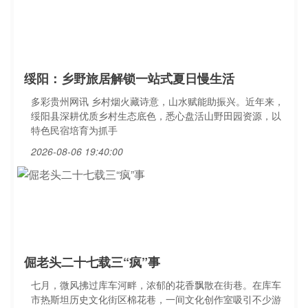
绥阳：乡野旅居解锁一站式夏日慢生活
多彩贵州网讯 乡村烟火藏诗意，山水赋能助振兴。近年来，
绥阳县深耕优质乡村生态底色，悉心盘活山野田园资源，以
特色民宿培育为抓手
2026-08-06 19:40:00
倔老头二十七载三“疯”事
七月，微风拂过库车河畔，浓郁的花香飘散在街巷。在库车
市热斯坦历史文化街区棉花巷，一间文化创作室吸引不少游