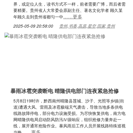
界，或定位人生，读书方式不一样，前者需要广博，而后者需
要精要。贵州省人大常委会原副主任、著名文化学者 顾久某
……更多
年顾久去到贵州省都匀一中
2025-05-09 20:58:00
贵州,书香,高原,星空,田家,贵州
暴雨冰雹突袭断电 晴隆供电部门连夜紧急抢修
5月8日19时许，黔西南州晴隆县莲城、沙子、光照等乡镇(街
道)遭遇大风、雷雨及冰雹极端天气袭击，导致当地多条供电
线路故障停电，部分电力设施受损。为尽快恢复供电，南方电
网晴隆供电局启动防风防汛Ⅳ级响应，组织抢修力量奔赴一
线，展开通宵抢险作业。暴风雨后工作人员开展线路特殊巡视
……更多
当晚