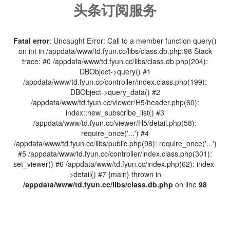
头条订阅服务
Fatal error
: Uncaught Error: Call to a member function query()
on int in /appdata/www/td.fyun.cc/libs/class.db.php:98 Stack
trace: #0 /appdata/www/td.fyun.cc/libs/class.db.php(204):
DBObject->query() #1
/appdata/www/td.fyun.cc/controller/index.class.php(199):
DBObject->query_data() #2
/appdata/www/td.fyun.cc/viewer/H5/header.php(60):
index::new_subscribe_list() #3
/appdata/www/td.fyun.cc/viewer/H5/detail.php(58):
require_once('...') #4
/appdata/www/td.fyun.cc/libs/public.php(98): require_once('...')
#5 /appdata/www/td.fyun.cc/controller/index.class.php(301):
set_viewer() #6 /appdata/www/td.fyun.cc/index.php(62): index-
>detail() #7 {main} thrown in
/appdata/www/td.fyun.cc/libs/class.db.php
on line
98