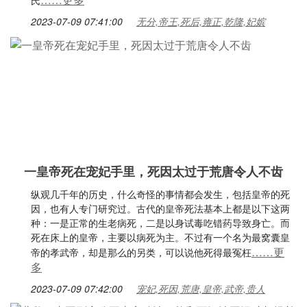
氏
2023-07-09 07:41:00
无分,帝王,死后,雍正,乾隆,妃嫔
一皇帝死在宠妃手里，死因太过于荒唐令人不齿
纵观几千年的历史，什么奇怪的事情都会发生，包括皇帝的死
因，也有人专门研究过。古代的皇帝死法基本上都是以下这两
种：一是正常的生老病死，二是以身试毒吃错药导致身亡。而
死在床上的皇帝，主要以病死为主。不过有一个名为最窝囊皇
……更
帝的孝武帝，却是那么的另类，可以说他死得最冤枉
多
2023-07-09 07:42:00
宠妃,死因,荒唐,皇帝,武帝,贵人