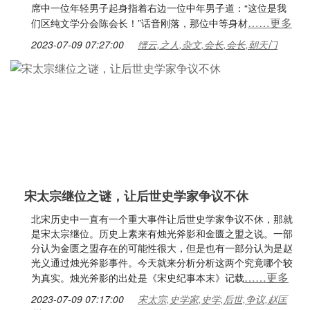
席中一位年轻男子起身指着右边一位中年男子道：“这位是我
……更多
们区纯文学分会陈会长！”话音刚落，那位中等身材
2023-07-09 07:27:00
缙云,之人,杂文,会长,会长,朝天门
宋太宗继位之谜，让后世史学家争议不休
北宋历史中一直有一个重大事件让后世史学家争议不休，那就
是宋太宗继位。历史上素来有烛光斧影和金匮之盟之说。一部
分认为金匮之盟存在的可能性很大，但是也有一部分认为是赵
光义通过烛光斧影事件。今天就来分析分析这两个究竟哪个较
……更多
为真实。烛光斧影的出处是《宋史纪事本末》记载
2023-07-09 07:17:00
宋太宗,史学家,史学,后世,争议,赵匡