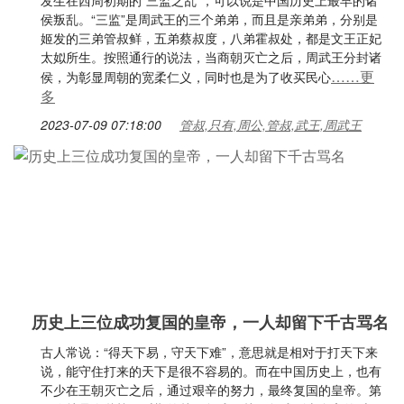
发生在西周初期的“三监之乱”，可以说是中国历史上最早的诸
侯叛乱。“三监”是周武王的三个弟弟，而且是亲弟弟，分别是
姬发的三弟管叔鲜，五弟蔡叔度，八弟霍叔处，都是文王正妃
太姒所生。按照通行的说法，当商朝灭亡之后，周武王分封诸
……更
侯，为彰显周朝的宽柔仁义，同时也是为了收买民心
多
2023-07-09 07:18:00
管叔,只有,周公,管叔,武王,周武王
历史上三位成功复国的皇帝，一人却留下千古骂名
古人常说：“得天下易，守天下难”，意思就是相对于打天下来
说，能守住打来的天下是很不容易的。而在中国历史上，也有
不少在王朝灭亡之后，通过艰辛的努力，最终复国的皇帝。第