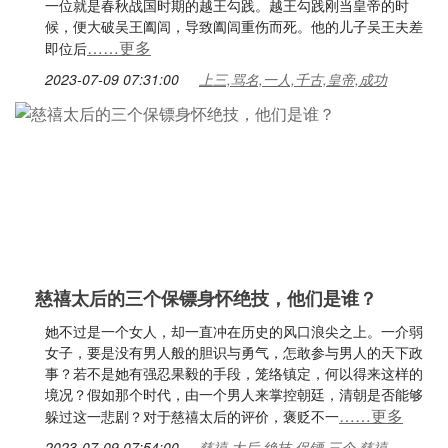
一位就是春秋战国时期的越王勾践。越王勾践刚当皇帝的时
候，便大破吴王阖闾，导致阖闾重伤而死。他的儿子吴王夫差
……更多
即位后
2023-07-09 07:31:00
上三,骂名,一人,千古,皇帝,成功
慈禧太后的三个保镖身怀绝技，他们是谁？
她不过是一个女人，却一直冲在历史的风口浪尖之上。一介弱
女子，要是没有男人般的胆识与勇气，怎敢参与男人的天下政
事？若不是她有强忍果毅的手段，笼络镇定，何以得来这样的
境况？假如那个时代，由一个男人来掌控朝廷，清朝是否能够
……更多
躲过这一悲剧？对于慈禧太后的评价，褒贬不一
2023-07-09 07:54:00
慈禧,太后,绝技,保镖,三个,慈禧