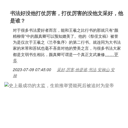
书法好没他打仗厉害，打仗厉害的没他文采好，他
是谁？
对于很多书法爱好者而言，能和王羲之比行书的那就只有“颜
精柳骨”中的颜真卿可以预知媲美了。他的《祭侄文稿》被誉
为是仅次于王羲之《兰亭集序》的第二行书。就连同为大书法
家的米芾和苏轼也毫不吝啬对他的赞美之言，与很多书法大家
……更
都是文弱书生相比，颜真卿可谓是一个真正文武兼修
多
2023-07-09 07:45:00
采好,厉害,他是谁,书法,安禄山,安
禄