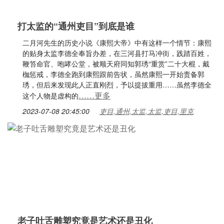
打太监的“通州吏目”到底是谁
二月河先生的历史小说《康熙大帝》中有这样一个情节：康熙
的贴身太监李德全奉旨办差，在三河县打马冲街，践踏百姓，
鞭笞命官、咆哮公堂，被顺天府同知郭琇“重赏”二十大棍，戴
枷惩戒，李德全跑到康熙跟前告状，虽然康熙一开始责备郭
琇，但后来发现此人正直刚烈，予以提拔重用……虽然李德全
……更多
这个人物是虚构的
2023-07-08 20:45:00
吏目,通州,太监,太监,吏目,里克
老子吐舌雕塑究竟是艺术还是丑化