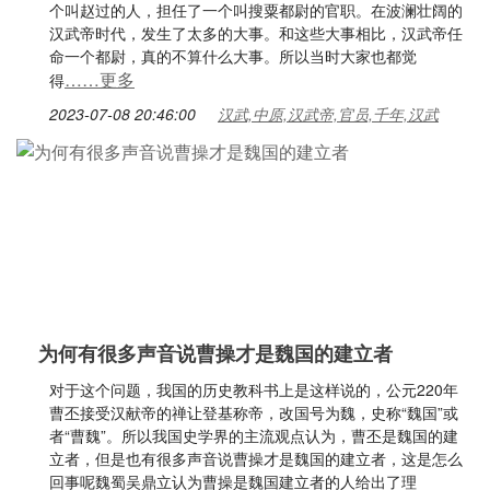
个叫赵过的人，担任了一个叫搜粟都尉的官职。在波澜壮阔的
汉武帝时代，发生了太多的大事。和这些大事相比，汉武帝任
命一个都尉，真的不算什么大事。所以当时大家也都觉
……更多
得
2023-07-08 20:46:00
汉武,中原,汉武帝,官员,千年,汉武
为何有很多声音说曹操才是魏国的建立者
对于这个问题，我国的历史教科书上是这样说的，公元220年
曹丕接受汉献帝的禅让登基称帝，改国号为魏，史称“魏国”或
者“曹魏”。所以我国史学界的主流观点认为，曹丕是魏国的建
立者，但是也有很多声音说曹操才是魏国的建立者，这是怎么
回事呢魏蜀吴鼎立认为曹操是魏国建立者的人给出了理