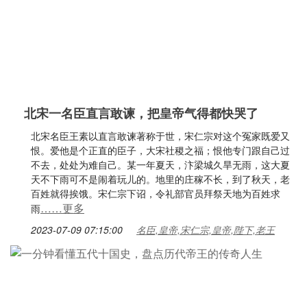
北宋一名臣直言敢谏，把皇帝气得都快哭了
北宋名臣王素以直言敢谏著称于世，宋仁宗对这个冤家既爱又
恨。爱他是个正直的臣子，大宋社稷之福；恨他专门跟自己过
不去，处处为难自己。某一年夏天，汴梁城久旱无雨，这大夏
天不下雨可不是闹着玩儿的。地里的庄稼不长，到了秋天，老
百姓就得挨饿。宋仁宗下诏，令礼部官员拜祭天地为百姓求
……更多
雨
2023-07-09 07:15:00
名臣,皇帝,宋仁宗,皇帝,陛下,老王