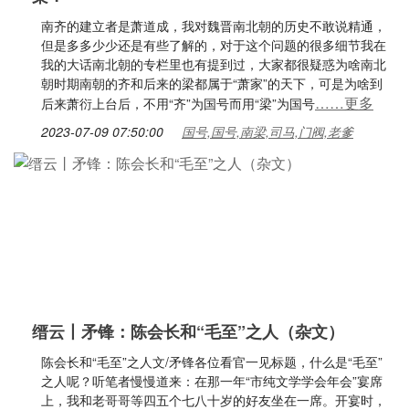
南齐的建立者是萧道成，我对魏晋南北朝的历史不敢说精通，
但是多多少少还是有些了解的，对于这个问题的很多细节我在
我的大话南北朝的专栏里也有提到过，大家都很疑惑为啥南北
朝时期南朝的齐和后来的梁都属于“萧家”的天下，可是为啥到
……更多
后来萧衍上台后，不用“齐”为国号而用“梁”为国号
2023-07-09 07:50:00
国号,国号,南梁,司马,门阀,老爹
缙云丨矛锋：陈会长和“毛至”之人（杂文）
陈会长和“毛至”之人文/矛锋各位看官一见标题，什么是“毛至”
之人呢？听笔者慢慢道来：在那一年“市纯文学学会年会”宴席
上，我和老哥哥等四五个七八十岁的好友坐在一席。开宴时，