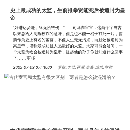
史上最成功的太监，生前推举贤能死后被追封为皇
帝
“好进达贤能，终无所毁伤。”——司马彪宦官，这两个字自古
以来总给人阴险狡诈的意味，但是也不能一棍子打死一片，曹
腾作为史上有名的宦官，不但人生毫无污点，而且还被追封为
高皇帝，堪称最成功且人品最好的太监。大家可能会疑问，一
个太监为啥会被追封为皇帝，提起他的孙子你就知道什么回事
……更多
了
2023-07-09 07:49:00
贤能,太监,死后,皇帝,成功,宦官