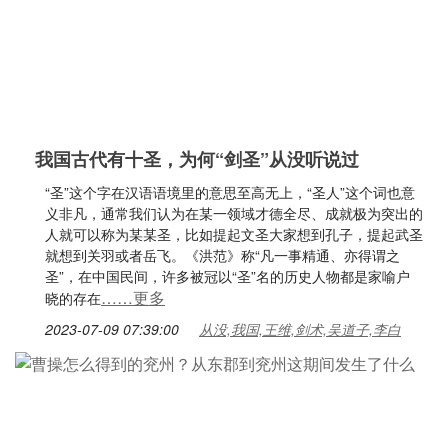
我国古代有十圣，为何“剑圣”从没听说过
“圣”这个字在汉语语境里的意思至高无上，“圣人”这个词也意
义非凡，通常我们认为在某一领域才德全尽、成就极为突出的
人就可以称为某某圣，比如提起文圣大家想到孔子，提起武圣
就想到关羽或者岳飞。《洪范》称“凡一事精通、亦得谓之
圣”，在中国民间，许多被冠以“圣”名的历史人物都是家喻户
……更多
晓的存在
2023-07-09 07:39:00
从没,我国,王维,剑术,吴道子,李白