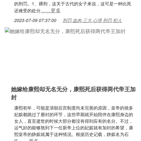
的刑罚。1、裸刑，这关于古代的女子来说，这可是一种比死
……更多
还难受的处分
2023-07-09 07:37:00
刑罚,血肉,三大,心理,刑罚,犯人
她嫁给康熙却无名无分，康熙死后获得两代帝王加
封
康熙初年，可能是清朝后宫制度尚未完善的原因，皇帝的很多
妃嫔都跳过了册封的环节，这些早期就开始陪伴在康熙身边的
女人，直至逝世的时候大部分都没有得到应有的名分。不过，
运气好的能够熬到下一任新帝上位的妃嫔就有加封的希望，康
熙皇帝的静嫔就属于这种情况。根据历史记载，静嫔名为石
……更多