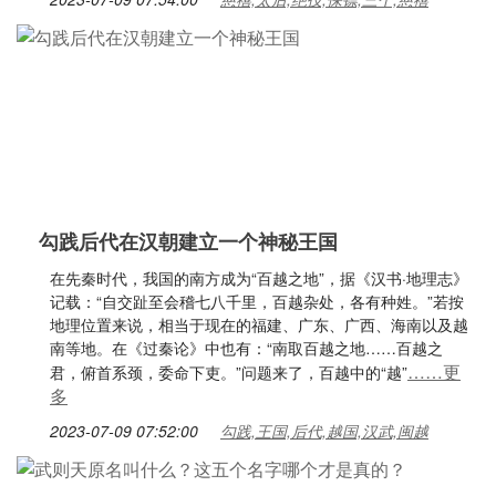
勾践后代在汉朝建立一个神秘王国
在先秦时代，我国的南方成为“百越之地”，据《汉书·地理志》
记载：“自交趾至会稽七八千里，百越杂处，各有种姓。”若按
地理位置来说，相当于现在的福建、广东、广西、海南以及越
南等地。在《过秦论》中也有：“南取百越之地……百越之
……更
君，俯首系颈，委命下吏。”问题来了，百越中的“越”
多
2023-07-09 07:52:00
勾践,王国,后代,越国,汉武,闽越