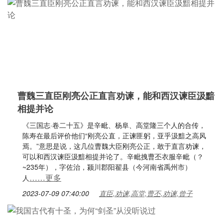
曹魏三直臣刚亮公正直言劝谏，能和西汉谏臣汲黯
相提并论
《三国志·卷二十五》是辛毗、杨阜、高堂隆三个人的合传，
陈寿在最后评价他们“刚亮公直，正谏匪躬，亚乎汲黯之高风
焉。”意思是说，这几位曹魏大臣刚亮公正，敢于直言劝谏，
可以和西汉谏臣汲黯相提并论了。辛毗拽曹丕衣服辛毗（？
~235年），字佐治，颍川郡阳翟县（今河南省禹州市）
……更多
人
2023-07-09 07:40:00
直臣,劝谏,高堂,曹丕,劝谏,曾子