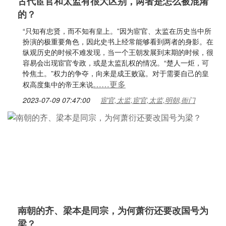
古代宦官和太监有很大区别，两者是怎么被混淆
的？
“只知有忠贤，而不知有皇上。”因为宦官、太监在历史当中所
扮演的极重要角色，因此史书上经常能够看到两者的身影。在
纵观历史的时候不难发现，当一个王朝发展到末期的时候，很
容易会出现宦官专政，或是太监乱权的情况。“楚人一炬，可
怜焦土。”权力的争夺，向来是成王败寇。对于需要自己的皇
……更多
权高度集中的帝王来说
2023-07-09 07:47:00
宦官,太监,宦官,太监,明朝,衙门
南朝的齐、梁本是同宗，为何萧衍还要改国号为
梁？