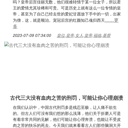
吗？皇帝后宫佳丽无数，他们很难转情于某一位女子，所以君
王的爱情尤其珍稀和可贵。可是历史上就有这么一位专情的皇
帝，甚至为了自己已经去世的爱妃甘愿放下手中的一切，出家
……更
为僧，这，就是顺治。宠冠后宫的红颜知己魂归西天
多
2023-07-09 07:34:00
皇位,皇帝,女人,皇帝,福临,基督
古代三大没有血肉之苦的刑罚，可能让你心理崩溃
在我们认识中，中国古代刑罚多是残忍至极，让人痛不欲生
的。但古人们可没有我们想的那么浅薄，他们关于折磨人可是
有着非常共同的见解，他们可能让你心理奔溃，也能让不受皮
肉之苦的快乐的死去。今天我们就来看看古人们那些脑洞大开