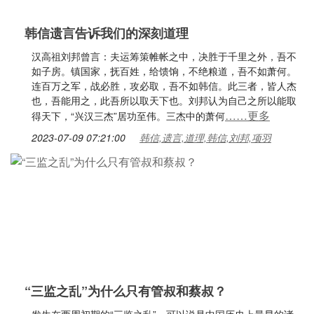
韩信遗言告诉我们的深刻道理
汉高祖刘邦曾言：夫运筹策帷帐之中，决胜于千里之外，吾不
如子房。镇国家，抚百姓，给馈饷，不绝粮道，吾不如萧何。
连百万之军，战必胜，攻必取，吾不如韩信。此三者，皆人杰
也，吾能用之，此吾所以取天下也。刘邦认为自己之所以能取
……更多
得天下，“兴汉三杰”居功至伟。三杰中的萧何
2023-07-09 07:21:00
韩信,遗言,道理,韩信,刘邦,项羽
“三监之乱”为什么只有管叔和蔡叔？