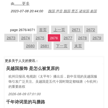
……更多
由
2023-07-08 20:44:00
魏国,声音,魏国,曹丕,诸侯国,秦国
首页
上一页
2671
2672
page 2676/4071
2673
2674
2675
2677
2678
2679
2676
2680
2681
下一页
末页
更多关于
人文
的资讯：
吴越国服饰 是怎么被复原的
杭州日报讯 电视剧《太平年》播出后，剧中呈现的吴越国服
饰引发广泛关注。吴越国是五代十国时期定都钱塘（今杭州）
的重要政权
2026-08-09 07:01:00
千年诗词里的马塍路