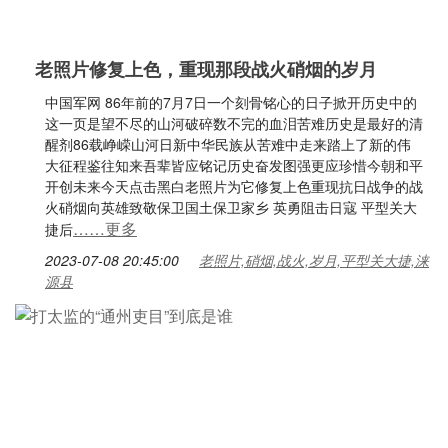
老照片修复上色，重现那段战火硝烟的岁月
中国军网 86年前的7月7日一个刻骨铭心的日子掀开历史中的
这一页是望不尽的山河破碎数不完的血泪苦难历史是最好的清
醒剂86载峥嵘山河日新中华民族从苦难中走来踏上了新的伟
大征程鉴往知来吾辈皆应铭记历史奋发图强更应珍惜今朝和平
开创未来今天点击黑白老照片为它修复上色重现抗日战争的战
火硝烟向英雄致敬保卫国土保卫家乡 英勇阻击日寇 平型关大
……更多
捷后
2023-07-08 20:45:00
老照片,硝烟,战火,岁月,平型关大捷,涞
源县