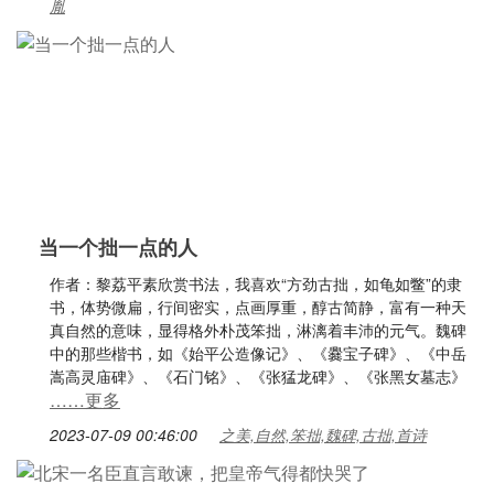
胤
当一个拙一点的人
作者：黎荔平素欣赏书法，我喜欢“方劲古拙，如龟如鳖”的隶
书，体势微扁，行间密实，点画厚重，醇古简静，富有一种天
真自然的意味，显得格外朴茂笨拙，淋漓着丰沛的元气。魏碑
中的那些楷书，如《始平公造像记》、《爨宝子碑》、《中岳
嵩高灵庙碑》、《石门铭》、《张猛龙碑》、《张黑女墓志》
……更多
2023-07-09 00:46:00
之美,自然,笨拙,魏碑,古拙,首诗