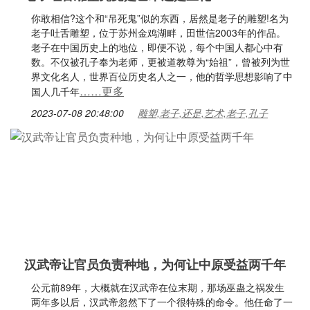
你敢相信?这个和“吊死鬼”似的东西，居然是老子的雕塑!名为
老子吐舌雕塑，位于苏州金鸡湖畔，田世信2003年的作品。
老子在中国历史上的地位，即便不说，每个中国人都心中有
数。不仅被孔子奉为老师，更被道教尊为“始祖”，曾被列为世
界文化名人，世界百位历史名人之一，他的哲学思想影响了中
……更多
国人几千年
2023-07-08 20:48:00
雕塑,老子,还是,艺术,老子,孔子
汉武帝让官员负责种地，为何让中原受益两千年
公元前89年，大概就在汉武帝在位末期，那场巫蛊之祸发生
两年多以后，汉武帝忽然下了一个很特殊的命令。他任命了一