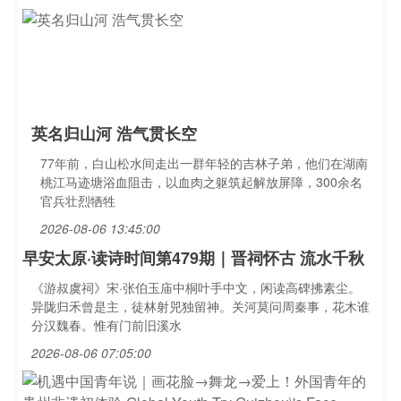
英名归山河 浩气贯长空
77年前，白山松水间走出一群年轻的吉林子弟，他们在湖南
桃江马迹塘浴血阻击，以血肉之躯筑起解放屏障，300余名
官兵壮烈牺牲
2026-08-06 13:45:00
早安太原·读诗时间第479期｜晋祠怀古 流水千秋
《游叔虞祠》宋·张伯玉庙中桐叶手中文，闲读高碑拂素尘。
异陇归禾曾是主，徒林射兕独留神。关河莫问周秦事，花木谁
分汉魏春。惟有门前旧溪水
2026-08-06 07:05:00