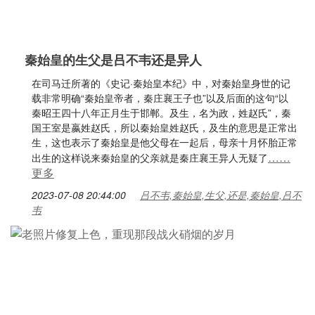
秦始皇的生父是吕不韦还是异人
在司马迁所著的《史记·秦始皇本纪》中，对秦始皇身世的记
载非常明确“秦始皇帝者，秦庄襄王子也”以及后面的这句“以
秦昭王四十八年正月生于邯郸。及生，名为政，姓赵氏”，秦
国王室是嬴姓赵氏，所以秦始皇姓赵氏，及生的意思是正常出
生，这也表示了秦始皇是他父母在一起后，母亲十月怀胎正常
……
出生的这样说来秦始皇的父亲就是秦庄襄王异人无疑了
更多
2023-07-08 20:44:00
吕不韦,秦始皇,生父,还是,秦始皇,吕不
韦