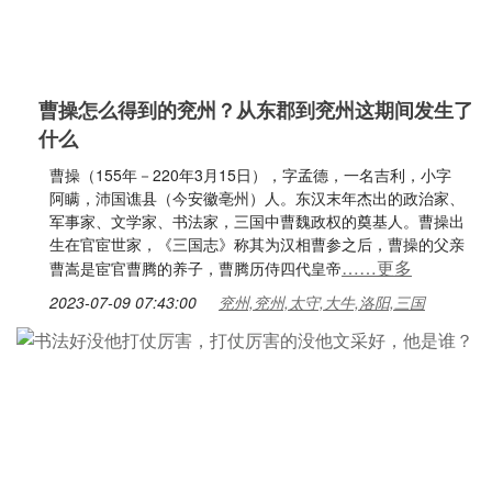
曹操怎么得到的兖州？从东郡到兖州这期间发生了
什么
曹操（155年－220年3月15日），字孟德，一名吉利，小字
阿瞒，沛国谯县（今安徽亳州）人。东汉末年杰出的政治家、
军事家、文学家、书法家，三国中曹魏政权的奠基人。曹操出
生在官宦世家，《三国志》称其为汉相曹参之后，曹操的父亲
……更多
曹嵩是宦官曹腾的养子，曹腾历侍四代皇帝
2023-07-09 07:43:00
兖州,兖州,太守,大牛,洛阳,三国