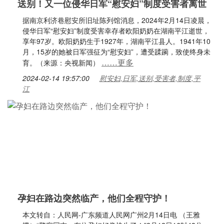
送别！又一位侵华日军“慰安妇”制度受害者离世
据南京利济巷慰安所旧址陈列馆消息，2024年2月14日凌晨，
侵华日军“慰安妇”制度受害幸存者欧阳奶奶在湖南平江逝世，
享年97岁。欧阳奶奶生于1927年，湖南平江县人。1941年10
月，15岁的她被日军强征为“慰安妇”，遭受蹂躏，致使终身未
……更多
育。（来源：央视新闻）
2024-02-14 19:57:00
慰安妇,日军,送别,受害者,制度,平
江
孕妇在路边突然临产，他们全程守护！
本文转自：人民网-广东频道人民网广州2月14日电 （王雅