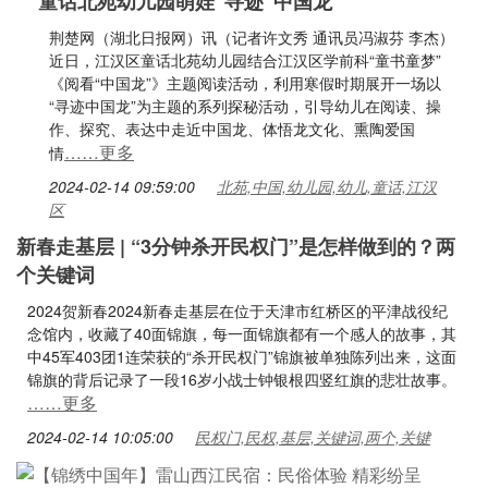
童话北苑幼儿园萌娃“寻迹”中国龙
荆楚网（湖北日报网）讯（记者许文秀 通讯员冯淑芬 李杰）
近日，江汉区童话北苑幼儿园结合江汉区学前科“童书童梦”
《阅看“中国龙”》主题阅读活动，利用寒假时期展开一场以
“寻迹中国龙”为主题的系列探秘活动，引导幼儿在阅读、操
作、探究、表达中走近中国龙、体悟龙文化、熏陶爱国
……更多
情
2024-02-14 09:59:00
北苑,中国,幼儿园,幼儿,童话,江汉
区
新春走基层 | “3分钟杀开民权门”是怎样做到的？两
个关键词
2024贺新春2024新春走基层在位于天津市红桥区的平津战役纪
念馆内，收藏了40面锦旗，每一面锦旗都有一个感人的故事，其
中45军403团1连荣获的“杀开民权门”锦旗被单独陈列出来，这面
锦旗的背后记录了一段16岁小战士钟银根四竖红旗的悲壮故事。
……更多
2024-02-14 10:05:00
民权门,民权,基层,关键词,两个,关键