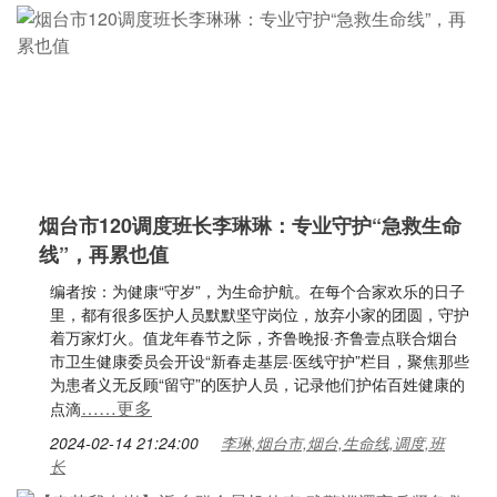
烟台市120调度班长李琳琳：专业守护“急救生命
线”，再累也值
编者按：为健康“守岁”，为生命护航。在每个合家欢乐的日子
里，都有很多医护人员默默坚守岗位，放弃小家的团圆，守护
着万家灯火。值龙年春节之际，齐鲁晚报·齐鲁壹点联合烟台
市卫生健康委员会开设“新春走基层·医线守护”栏目，聚焦那些
为患者义无反顾“留守”的医护人员，记录他们护佑百姓健康的
……更多
点滴
2024-02-14 21:24:00
李琳,烟台市,烟台,生命线,调度,班
长