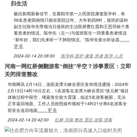
归生活
极目新闻新春佳节，在襄阳市第一人民医院康复医学科，有
58名患者因病情只能在医院过年。大年初四8时，值班的该科
副主任陈华先带领当日值班的主治医师曹红霞和王思羽挨个查
看患者的情况。陈华先（左一)与值班医生一同查看患者情况
……
“新年好，我们先来听一下肺部情况。”陈华先拿出听诊器
更多
2024-02-14 20:38:00
医学科,医护,康复,患者,医学,人员
河南一网红桥侧翻游客“倒挂”半空？涉事景区：立即
关闭排查整改
华商网讯 2月14日，洛阳龙潭大峡谷景区发布情况通报：2024年
2月13日14时16分左右，1名游客在龙潭大峡谷景区“状元桥”项目
体验过程中踩空，绳索发生较大震荡，临近5名游客被困，无法
正常返回地面。工作人员按照操作规程于14时21分将6名游客全
……更多
部安全送回地面
2024-02-14 20:42:00
红桥,河南,整改,景区,游客,游客