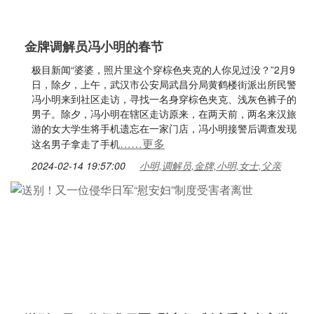
金牌调解员冯小明的春节
极目新闻“婆婆，照片里这个穿棕色夹克的人你见过没？”2月9
日，除夕，上午，武汉市公安局武昌分局黄鹤楼街派出所民警
冯小明来到社区走访，寻找一名身穿棕色夹克、浅灰色裤子的
男子。除夕，冯小明在辖区走访原来，在两天前，两名来汉旅
游的女大学生将手机遗忘在一家门店，冯小明接警后调查发现
……更多
这名男子拿走了手机
2024-02-14 19:57:00
小明,调解员,金牌,小明,女士,父亲