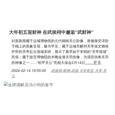
大年初五迎财神 在武侯祠中邂逅“武财神”
封面新闻藏于运城博物馆的元代铜铸关公卧像，将侧身安详卧
于榻上的形象呈现，极为罕见；藏于运城市解州关帝庙文物保
护所的关帝赴台巡城圣轿，展示了最早始于宋朝的“关帝巡城”
民俗；藏于故宫博物院的木雕金漆关羽坐像，为清宫供奉关羽
……更多
的神像之一……“机甲关公”亮相大庙会2月14日
2024-02-14 19:55:00
武侯祠,财神,武侯,大年初五,大年,关
公