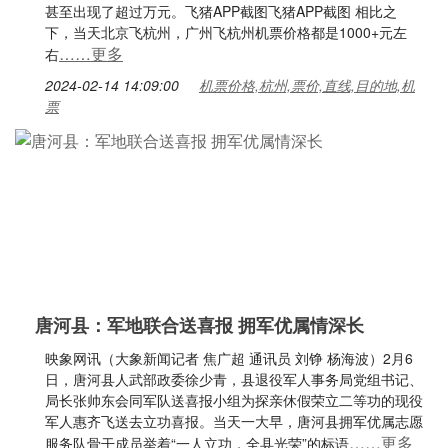
甚至出现了超过万元。飞猪APP截图飞猪APP截图 相比之
下，当天北京飞杭州，广州飞杭州机票价格都是1000+元左
……更多
右
2024-02-14 14:09:00
机票价格,杭州,票价,直线,目的地,机
票
唐河县：军地联合送喜报 拥军优属情深长
映象网讯（大象新闻记者 焦广超 通讯员 刘铮 杨海波）2月6
日，唐河县人武部政委徐少青，县退役军人事务局党组书记、
局长张帅东会同军队送喜报小组为探亲休假荣立二等功的现役
军人惠齐飞送去立功喜报。当天一大早，唐河县拥军优属志愿
……更多
服务队骨干成员举着“一人立功，全县光荣”的标语