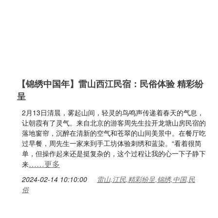
【锦绣中国年】雷山西江民宿：民俗体验 精彩纷
呈
2月13日清晨，雾起山间，轻灵的鸟鸣声传递着春天的气息，
让朝霞有了灵气。来自北京的游客周先生拉开龙塘山房民宿的
落地窗帘，沉醉在清新的空气和苍翠的山间美景中。在餐厅吃
过早餐，周先生一家来到手工坊体验刺绣和蓝染。“看着很简
单，但操作起来还是挺复杂的，这个过程让我的心一下子静下
……更多
来
2024-02-14 10:10:00
雷山,江民,精彩纷呈,锦绣,中国,民
俗