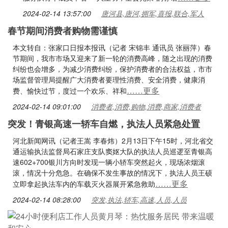
2024-02-14 13:57:00
唐河县,唐河,拥军,喜报,联合,军人
春节期间消费者购物需谨慎
本文转自：张家口日报本报讯（记者 宋锦丰 通讯员 张丽萍）春
节期间，我市市场又迎来了新一轮的消费高峰，随之出现的消费
纠纷也会增多，为减少消费纠纷，保护消费者的合法权益，市市
场监督管理局提醒广大消费者要理性消费、安全消费，健康消
……更多
费、愉快过节，度过一个欢乐、祥和
2024-02-14 09:01:00
消费者,消费,购物,消费,商家,消费者
突发！青银高速一轿车自燃，执法人员紧急处置
河北新闻网讯（记者王嵩 李春炜）2月13日下午15时，河北省交
通运输执法监督局石家庄支队窦妪大队的执法人员巡逻至青银高
速602+700银川方向时发现一辆小轿车突然起火，现场浓烟滚
滚，情况十分危急。在确保不发生事故的情况下，执法人员王硕
……更多
立即拿起执法车内的车载灭火器展开紧急救助
2024-02-14 08:28:00
突发,执法,轿车,高速,人员,人员