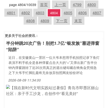
首页
上一页
4799
4800
page 4804/10039
4801
4802
4803
4805
4806
4807
4804
4808
4809
下一页
末页
更多关于
社会
的资讯：
半分钟跳20次广告！别把1.7亿“银发族”塞进弹窗
“陷阱”
近日，在安徽黄山一景区一位大爷本想用手机拍照记录下鱼灯
表演不料手机全是各种弹窗点击大大的“×”又弹出新广告半分
钟内弹窗跳转了近20次而真正的退出键却藏在犄角旮旯情急
之下大爷手忙脚乱最终无奈放弃拍照网友纷纷评论
2026-08-09 11:34:00