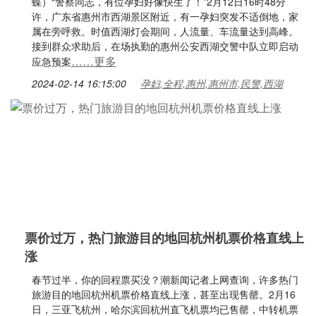
蝶）“警察同志，有位孕妇好像快生了！”2月12日16时48分
许，广东省惠州市西湖景区附近，有一孕妇突发不适倒地，家
属在旁呼救。时值西湖灯会期间，人流量、车流量达到高峰。
接到群众求助后，在场执勤的惠州公安西湖交警中队立即启动
……更多
应急预案
2024-02-14 16:15:00
孕妇,全程,惠州,惠州市,民警,西湖
票价过万，热门旅游目的地回杭州机票价格直线上
涨
春节过半，你的回程票买没？潮新闻记者上网查询，许多热门
旅游目的地回杭州机票价格直线上涨，甚至出现售罄。2月16
日，三亚飞杭州，哈尔滨回杭州直飞机票均已售罄，中转机票