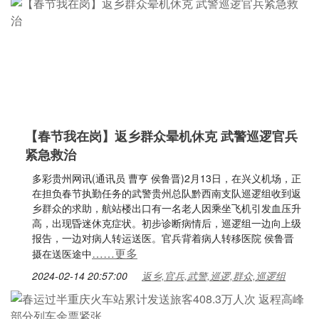
【春节我在岗】返乡群众晕机休克 武警巡逻官兵
紧急救治
多彩贵州网讯(通讯员 曹亨 侯鲁晋)2月13日，在兴义机场，正
在担负春节执勤任务的武警贵州总队黔西南支队巡逻组收到返
乡群众的求助，航站楼出口有一名老人因乘坐飞机引发血压升
高，出现昏迷休克症状。初步诊断病情后，巡逻组一边向上级
报告，一边对病人转运送医。官兵背着病人转移医院 侯鲁晋
……更多
摄在送医途中
2024-02-14 20:57:00
返乡,官兵,武警,巡逻,群众,巡逻组