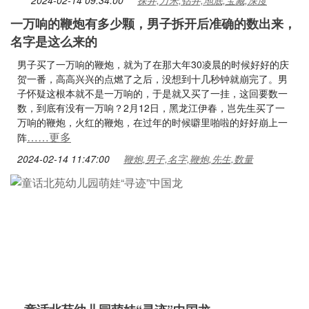
2024-02-14 09:34:00
探井,万米,钻井,地底,宝藏,深度
一万响的鞭炮有多少颗，男子拆开后准确的数出来，
名字是这么来的
男子买了一万响的鞭炮，就为了在那大年30凌晨的时候好好的庆
贺一番，高高兴兴的点燃了之后，没想到十几秒钟就崩完了。男
子怀疑这根本就不是一万响的，于是就又买了一挂，这回要数一
数，到底有没有一万响？2月12日，黑龙江伊春，岂先生买了一
万响的鞭炮，火红的鞭炮，在过年的时候噼里啪啦的好好崩上一
……更多
阵
2024-02-14 11:47:00
鞭炮,男子,名字,鞭炮,先生,数量