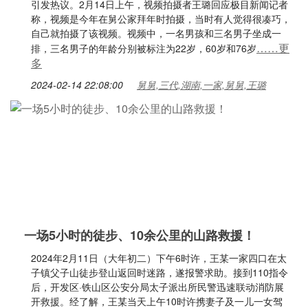
引发热议。2月14日上午，视频拍摄者王璐回应极目新闻记者
称，视频是今年在舅公家拜年时拍摄，当时有人觉得很凑巧，
自己就拍摄了该视频。视频中，一名男孩和三名男子坐成一
……更
排，三名男子的年龄分别被标注为22岁，60岁和76岁
多
2024-02-14 22:08:00
舅舅,三代,湖南,一家,舅舅,王璐
一场5小时的徒步、10余公里的山路救援！
2024年2月11日（大年初二）下午6时许，王某一家四口在太
子镇父子山徒步登山返回时迷路，遂报警求助。接到110指令
后，开发区·铁山区公安分局太子派出所民警迅速联动消防展
开救援。经了解，王某当天上午10时许携妻子及一儿一女驾