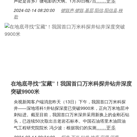
……更多
声处是吾乡》微电影的大纲。1月30日晚7点
2024-02-14 08:20:00
锣鼓声,锣鼓,基层,阳信,阳信县,秧
歌
在地底寻找“宝藏”！我国首口万米科探井钻井深度
突破9900米
央视新闻客户端消息昨天（13日）下午，我国首口万米科探
井——深地塔科1井钻探深度已突破9900米，正向万米地层冲
刺钻进。截至目前，我国首口万米深井采用新换上的金刚石钻
头，已连续50次取出古老岩石标本。中国石油塔里木油田油
……更多
气工程研究院院长 冯少波：根据我们的实测