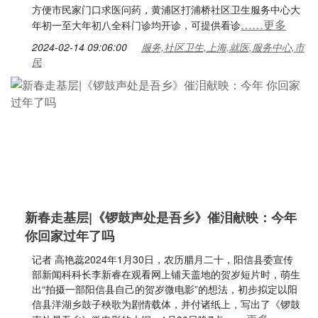
方便市民家门口求医问药，黄浦区打浦桥社区卫生服务中心大
……更多
年初一至大年初八全科门诊均开诊，可提供看诊
2024-02-14 09:06:00
服务,社区卫生,上海,就医,服务中心,市
民
新春走基层|《锣鼓声处是吾乡》催泪献映：今年
你回家过年了吗
记者 高艳蕊2024年1月30日，农历腊月二十，阳信县委宣传
部新闻科科长李新睿在观看网上铺天盖地的贺岁短片时，萌生
出“拍摄一部阳信县自己的贺岁微电影”的想法，初步拟定以阳
信县洋湖乡鼓子秧歌为剧情载体，并付诸纸上，写出了《锣鼓