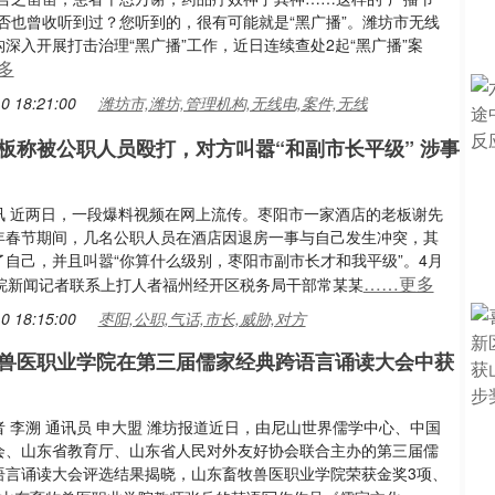
是否也曾收听到过？您听到的，很有可能就是“黑广播”。潍坊市无线
深入开展打击治理“黑广播”工作，近日连续查处2起“黑广播”案
多
0 18:21:00
潍坊市,潍坊,管理机构,无线电,案件,无线
板称被公职人员殴打，对方叫嚣“和副市长平级” 涉事
讯 近两日，一段爆料视频在网上流传。枣阳市一家酒店的老板谢先
年春节期间，几名公职人员在酒店因退房一事与自己发生冲突，其
了自己，并且叫嚣“你算什么级别，枣阳市副市长才和我平级”。4月
……更多
大皖新闻记者联系上打人者福州经开区税务局干部常某某
0 18:15:00
枣阳,公职,气话,市长,威胁,对方
兽医职业学院在第三届儒家经典跨语言诵读大会中获
 李溯 通讯员 申大盟 潍坊报道近日，由尼山世界儒学中心、中国
会、山东省教育厅、山东省人民对外友好协会联合主办的第三届儒
语言诵读大会评选结果揭晓，山东畜牧兽医职业学院荣获金奖3项、