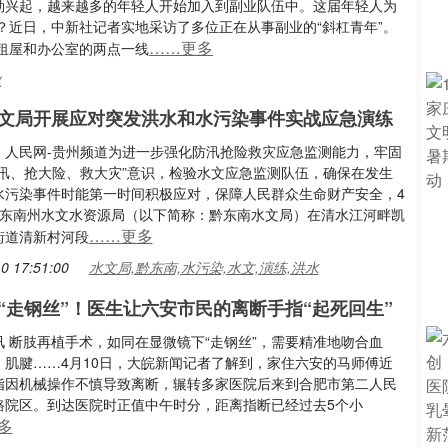
蓬勃兴起，越来越多的年轻人开始加入到副业队伍中。这届年轻人为
？近日，中新社记者实地采访了多位正在从事副业的“斜杠青年”。
……更多
租屋和办公室的两点一线
业
文局开展应对突发洪水和水污染事件实战应急演练
：人民网-贵州频道为进一步强化防汛抢险救灾应急监测能力，牢固
大汛、抢大险、救大灾”意识，检验水文应急监测队伍，确保在发生
水污染事件时能第一时间积极应对，保障人民群众生命财产安全，4
黔东南州水文水资源局（以下简称：黔东南水文局）在清水江河畔凯
……更多
街道清新村河段
0 17:51:00
水文局,黔东南,水污染,水文,演练,洪水
“走钢丝”！医生让六安市民的离断手指“起死回生”
讯 断肢再植手术，如同在显微镜下“走钢丝”，需要精准地吻合血
、肌腱……4月10日，大皖新闻记者了解到，家住六安的马师傅近
指因机械操作不慎导致离断，辗转多家医院后来到合肥市第二人民
路院区。到达医院时正值中午时分，距离指断已经过去5个小
多