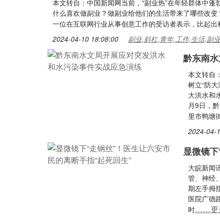
本文转自：中国新闻网当前，“副业热”在年轻群体中
什么喜欢做副业？做副业给他们的生活带来了哪些改变
一位在互联网行业从事创意工作的受访者表示，比起出
2024-04-10 18:08:00
副业,斜杠,青年,工作,生活,副
黔东南水
本文转自
树立“防
大洪水和
月9日，
里市鸭塘
2024-04-1
显微镜下
大皖新闻
管、神经
期左手拇
医院广德
……更
时