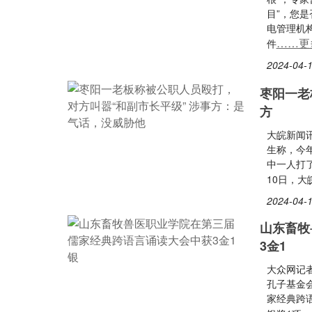
目”，您
电管理机构
……更
件
2024-04-1
枣阳一老
方
大皖新闻
生称，今
中一人打
10日，
2024-04-1
山东畜牧
3金1
大众网记者
孔子基金
家经典跨