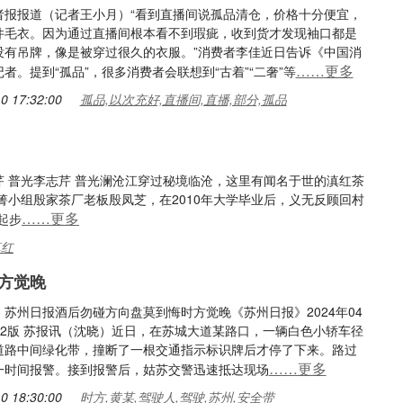
者报报道（记者王小月）“看到直播间说孤品清仓，价格十分便宜，
件毛衣。因为通过直播间根本看不到瑕疵，收到货才发现袖口都是
没有吊牌，像是被穿过很久的衣服。”消费者李佳近日告诉《中国消
……更多
者。提到“孤品”，很多消费者会联想到“古着”“二奢”等
0 17:32:00
孤品,以次充好,直播间,直播,部分,孤品
芹 普光李志芹 普光澜沧江穿过秘境临沧，这里有闻名于世的滇红茶
小组殷家茶厂老板殷凤芝，在2010年大学毕业后，义无反顾回村
……更多
起步
滇红
方觉晚
苏州日报酒后勿碰方向盘莫到悔时方觉晚《苏州日报》2024年04
B02版 苏报讯（沈晓）近日，在苏城大道某路口，一辆白色小轿车径
道路中间绿化带，撞断了一根交通指示标识牌后才停了下来。路过
……更多
一时间报警。接到报警后，姑苏交警迅速抵达现场
0 18:30:00
时方,黄某,驾驶人,驾驶,苏州,安全带