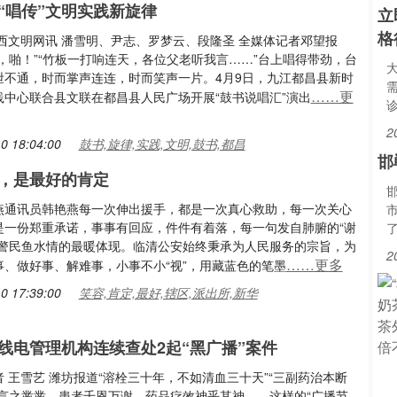
“唱传”文明实践新旋律
立
格
江西文明网讯 潘雪明、尹志、罗梦云、段隆圣 全媒体记者邓望报
，啪！”“竹板一打响连天，各位父老听我言……”台上唱得带劲，台
泄不通，时而掌声连连，时而笑声一片。4月9日，九江都昌县新时
……更
践中心联合县文联在都昌县人民广场开展“鼓书说唱汇”演出
2
0 18:04:00
鼓书,旋律,实践,文明,鼓书,都昌
邯
，是最好的肯定
燕通讯员韩艳燕每一次伸出援手，都是一次真心救助，每一次关心
是一份郑重承诺，事事有回应，件件有着落，每一句发自肺腑的“谢
是警民鱼水情的最暖体现。临清公安始终秉承为人民服务的宗旨，为
2
……更多
事、做好事、解难事，小事不小“视”，用藏蓝色的笔墨
0 17:39:00
笑容,肯定,最好,辖区,派出所,新华
线电管理机构连续查处2起“黑广播”案件
 王雪艺 潍坊报道“溶栓三十年，不如清血三十天”“三副药治本断
家言之凿凿，患者千恩万谢，药品疗效神乎其神……这样的“广播节