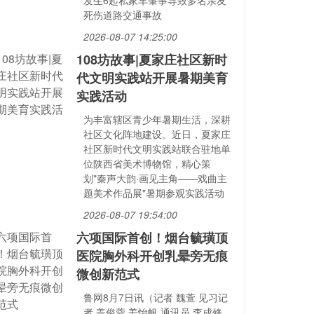
发生6起私家车肇事导致多名亲友
死伤道路交通事故
2026-08-07 14:25:00
108坊故事|夏家庄社区新时
代文明实践站开展暑期美育
实践活动
为丰富辖区青少年暑期生活，深耕
社区文化阵地建设。近日，夏家庄
社区新时代文明实践站联合驻地单
位陕西省美术博物馆，精心策
划"秦声大韵·画见主角——戏曲主
题美术作品展"暑期参观实践活动
2026-08-07 19:54:00
六项国际首创！烟台毓璜顶
医院胸外科开创乳晕旁无痕
微创新范式
鲁网8月7日讯（记者 魏萱 见习记
者 盖俊蓉 姜怡帆 通讯员 李成修