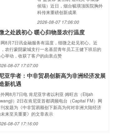
侯瑞）近日，烟台毓璜顶医院胸外
科传来重磅创新成果
2026-08-07 17:06:00
微之处践初心 暖心归物显农行温度
鲁网8月7日讯金融服务有温度，细微之处见初心。近
日，农行蒙阴蒙城支行一名基层青年员工王健下班后的
暖心举动，收获了客户的由衷点赞
026-08-07 17:07:00
尼亚学者：中非贸易创新高为非洲经济发展
造新机遇
外网8月7日电 肯尼亚学者以利亚·姆旺吉（Elijah
wangji）2日在肯尼亚首都调频电台（Capital FM）网
站刊发题为《中非贸易额创下新高为何对非洲大陆经济
的未来至关重要》的文章表示
026-08-07 17:16:00