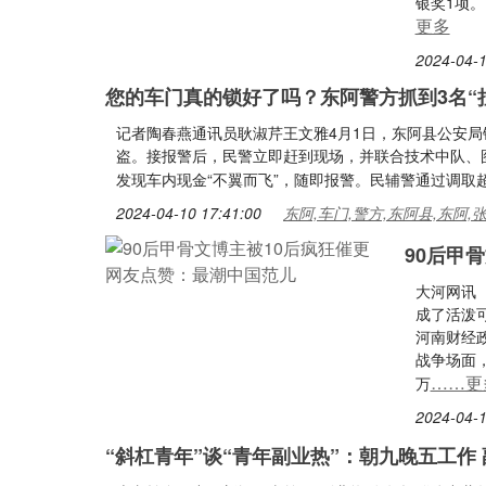
银奖1项
更多
2024-04-1
您的车门真的锁好了吗？东阿警方抓到3名“
记者陶春燕通讯员耿淑芹王文雅4月1日，东阿县公安局
盗。接报警后，民警立即赶到现场，并联合技术中队、
发现车内现金“不翼而飞”，随即报警。民辅警通过调取
2024-04-10 17:41:00
东阿,车门,警方,东阿县,东阿,
90后甲
大河网讯
成了活泼可
河南财经政
战争场面
……更
万
2024-04-1
“斜杠青年”谈“青年副业热”：朝九晚五工作