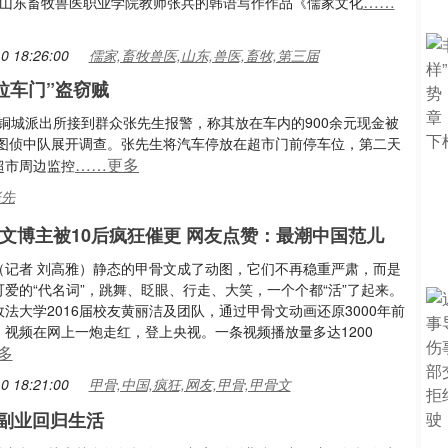
……
。山东畜牧兽医职业学院教师张兵的韩语写作作品《儒家文化
0 18:26:00
儒家,畜牧兽医,山东,兽医,畜牧,第三届
拉车门”盗窃贼
铜城派出所接到群众张先生报警，称其放在车内的900余元现金被
图侦中队展开调查。张先生将汽车停放在超市门前停车位，第二天
……更多
超市周边监控
张先
骨文博主被10后疯狂催更 网友点赞：最潮中国范儿
（记者 刘高雅）静态的甲骨文成了动图，它们不再稳重严肃，而是
爱的“代名词”，跳舞、眨眼、行走、大笑，一个个都“活”了起来。
法大学2016届校友黄丽洁及团队，通过甲骨文动画还原3000年前
，视频在网上一炮走红，登上央视。一条视频播放量多达1200
多
0 18:21:00
甲骨,中国,疯狂,网友,甲骨,甲骨文
 副业回归生活