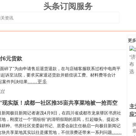
头条订阅服务
更
付6元货款
“方便面碎了”为由申请售后退货退款，在与店铺客服联系过程中电商平
司起诉至法院，要求买家退还货款并赔偿误工费、材料费等合计
……更多
该起案件判决结果
支付
场”现实版！成都一社区推35亩共享菜地被一抢而空
主
目新闻极目新闻记者谢茂4月9日，在四川省成都市龙泉驿区书房社
应
菜地，刚度过一个“雨纷纷”的清明假期的居民，扛起锄头、提起水
碌耕种。书房社区党委副书记、居委会副主任杨启一向极目新闻记
……
这块共享菜地其实以往是撂荒地，不但浪费还带来一系列问题