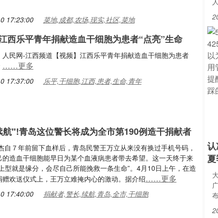
2
0 17:23:00
菜地,成都,农场,现实,社区,菜地
江西乐平青年捐献造血干细胞为患者“点亮”生命
：人民网-江西频道【视频】江西乐平青年捐献造血干细胞为患者
……更多
命
0 17:37:00
乐平,干细胞,江西,患者,生命,青年
续航"!青岛这位警长将成为全市第190例造干捐献者
认
明杰自７年前留下血样后，青岛民警王万立从来没有换过手机号码，
夏
己的造血干细胞能早日为某个血液病患者带去希望。这一天终于来
上型就是缘分，会尽自己所能挽救一条生命”。4月10日上午，在造
……更多
捐赠欢送仪式上，王万立难掩内心的激动。据介绍
0 17:40:00
捐献者,警长,续航,青岛,全市,干细胞
2