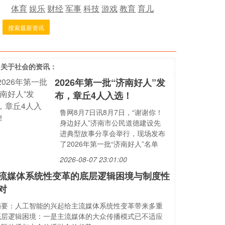
体育
娱乐
财经
军事
科技
游戏
教育
育儿
搜索最新资讯
多关于
社会
的资讯：
2026年第一批“济南好人”发
布，章丘4人入选！
鲁网8月7日讯8月7日，“谢谢你！
身边好人”济南市公民道德建设先
进典型故事分享会举行，现场发布
了2026年第一批“济南好人”名单
2026-08-07 23:01:00
流媒体系统性变革的底层逻辑困境与制度性
对
摘要：人工智能的兴起给主流媒体系统性变革带来多重
底层逻辑困境：一是主流媒体的大众传播模式已不适应