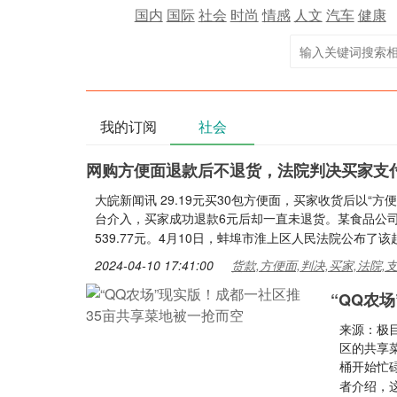
国内
国际
社会
时尚
情感
人文
汽车
健康
我的订阅
社会
网购方便面退款后不退货，法院判决买家支
大皖新闻讯 29.19元买30包方便面，买家收货后以
台介入，买家成功退款6元后却一直未退货。某食品公
539.77元。4月10日，蚌埠市淮上区人民法院公布了
2024-04-10 17:41:00
货款,方便面,判决,买家,法院,
“QQ农
来源：极
区的共享
桶开始忙
者介绍，