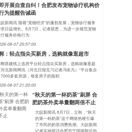
即开展自查自纠！合肥发布宠物诊疗机构价
行为提醒告诫函
大皖新闻讯 随着“宠物经济”的蓬勃发展，宠物诊疗服务
需求日益增长。8月7日，记者获悉，为进一步规范宠物
诊疗服务价格行为
026-08-07 20:57:00
郸：轻点指尖买新房，选购就像逛超市
邯郸搭建线上选房平台轻点指尖买新房，选购就像逛超
市河北新闻网讯（河北日报见习记者冯依凡）“平台集合
了7000多套房源，每套房子的面积
026-08-07 21:20:00
“秋天的第一杯奶茶”刷屏 合
肥奶茶外卖单量翻两倍不止
大皖新闻讯 8月7日，立秋，“秋天
的第一杯奶茶”这个网络热梗引爆
了市民的奶茶消费热潮。大皖新闻
记者实地探访合肥市宁国路附近的