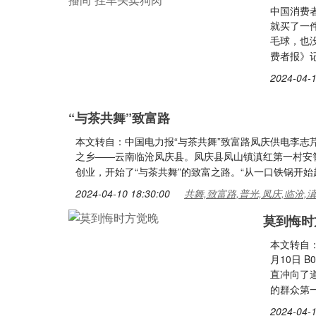
中国消费
就买了一
毛球，也
费者报》记
2024-04-1
“与茶共舞”致富路
本文转自：中国电力报“与茶共舞”致富路凤庆供电李志
之乡——云南临沧凤庆县。凤庆县凤山镇滇红第一村安箐
创业，开始了“与茶共舞”的致富之路。“从一口铁锅开始
2024-04-10 18:30:00
共舞,致富路,普光,凤庆,临沧,
莫到悔时
本文转自：
月10日 
直冲向了
的群众第
2024-04-1