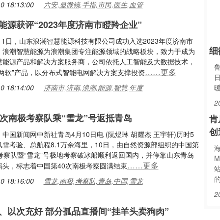
0 18:13:00
六安,显微镜,手指,市民,医生,血管
能源获评“2023年度济南市瞪羚企业”
4月1日，山东浪潮智慧能源科技有限公司成功入选2023年度济南市
细
。浪潮智慧能源为浪潮集团专注能源领域的战略板块，致力于成为
慧能源产品和解决方案服务商，公司依托人工智能及大数据技术，
……更多
硬两软”产品，以分布式智能电网解决方案支撑投资
0 18:14:00
济南市,济南,浪潮,能源,智慧,年度
2
0次南极考察队乘“雪龙”号返抵青岛
肯
创
中国新闻网中新社青岛4月10日电 (阮煜琳 胡耀杰 王宇轩)历时5
雪考验、总航程8.1万余海里，10日，由自然资源部组织的中国第
海
极考察队暨“雪龙”号极地考察破冰船顺利返回国内，并停靠山东青岛
M
……更多
码头，标志着中国第40次南极考察圆满结束
0 18:16:00
雪龙,南极,考察队,青岛,中国,雪龙
2
、以次充好 部分孤品直播间“挂羊头卖狗肉”