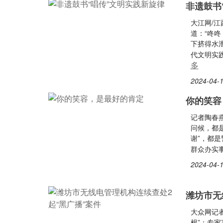
非遗鼓书
大江网/
道：“咚咚
下挤得水
代文明实
多
2024-04-1
你的笑容
记者陶春
问候，都
谢”，都
群众办实
2024-04-1
潍坊市无
大众网记者
根”；专