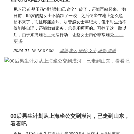
见习记者 樊玉涵“没想到自己这个年龄了，还能再站起来。”数
日前，95岁的赵女士不慎跌了一跤，之后便坐在地上怎么也
起不来了，而且疼痛剧烈。尽管赵女士年纪大，但平时生活不
仅能够自理，还能做做家务，总是乐呵呵的。可摔了这一跤以
……
后，由于疼痛难忍且无法行动，让赵女士内心非常难受
更多
2024-01-19 18:07:00
淄博,老人,医院,女士,股骨,淄博
00后男生计划从上海坐公交到漠河，已走到山东，
看看吧
近日，23岁大学生江夏计划坐2000多站公交从上海到漠河，