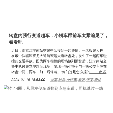
转盘内强行变道超车，小轿车跟前车太紧追尾了，
看看吧
近日，南京江宁南站交警中队接到一起警情。一名报警人称，
在该中队辖区双龙大道与宏运大道转盘处，发生了一起两车碰
撞的交通事故。图为两车相撞的现场接到报警后，江宁南站交
警中队民警立即赶至现场，发现一辆小轿车与一辆公交车停在
……更多
转盘中间，两车一前一后停着。“你们这是怎么撞的
2024-01-19 18:53:00
前车,转盘,小轿车,看吧,张某,南站