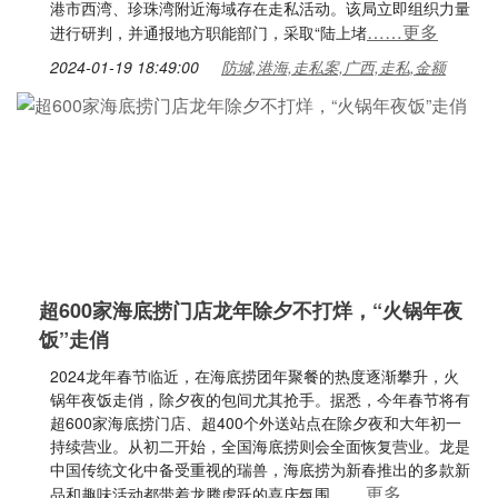
港市西湾、珍珠湾附近海域存在走私活动。该局立即组织力量
……更多
进行研判，并通报地方职能部门，采取“陆上堵
2024-01-19 18:49:00
防城,港海,走私案,广西,走私,金额
超600家海底捞门店龙年除夕不打烊，“火锅年夜
饭”走俏
2024龙年春节临近，在海底捞团年聚餐的热度逐渐攀升，火
锅年夜饭走俏，除夕夜的包间尤其抢手。据悉，今年春节将有
超600家海底捞门店、超400个外送站点在除夕夜和大年初一
持续营业。从初二开始，全国海底捞则会全面恢复营业。龙是
中国传统文化中备受重视的瑞兽，海底捞为新春推出的多款新
……更多
品和趣味活动都带着龙腾虎跃的喜庆氛围