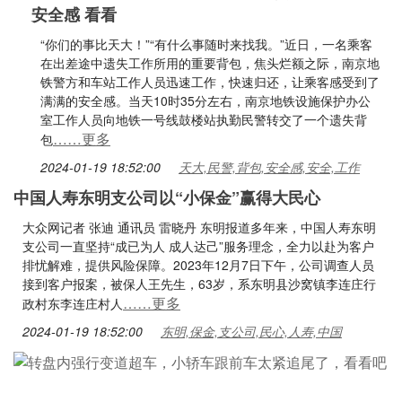
安全感 看看
“你们的事比天大！”“有什么事随时来找我。”近日，一名乘客
在出差途中遗失工作所用的重要背包，焦头烂额之际，南京地
铁警方和车站工作人员迅速工作，快速归还，让乘客感受到了
满满的安全感。当天10时35分左右，南京地铁设施保护办公
室工作人员向地铁一号线鼓楼站执勤民警转交了一个遗失背
……更多
包
2024-01-19 18:52:00
天大,民警,背包,安全感,安全,工作
中国人寿东明支公司以“小保金”赢得大民心
大众网记者 张迪 通讯员 雷晓丹 东明报道多年来，中国人寿东明
支公司一直坚持“成已为人 成人达己”服务理念，全力以赴为客户
排忧解难，提供风险保障。2023年12月7日下午，公司调查人员
接到客户报案，被保人王先生，63岁，系东明县沙窝镇李连庄行
……更多
政村东李连庄村人
2024-01-19 18:52:00
东明,保金,支公司,民心,人寿,中国