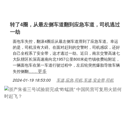
转了4圈，从最左侧车道翻到应急车道，司机逃过
一劫
面包车失控，翻滚4圈后从最左侧车道滑到了应急车道。幸运
的是，司机没有大碍。在面对赶到的交警时，司机感叹，还好
自己全程系了安全带，这才逃过一劫。近日，南京交警高速七
大队辖区长深高速南向北1957公里800米处竹镇收费站附近，
一辆面包车在第一车道行驶过程中，左后轮突然爆胎导致车辆
……更多
失控侧翻
2024-01-19 18:53:00
车道,应急,司机,车道,安全带,司机