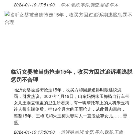
2024-01-19 17:51:00
学术,老师,事件,调查,张裕,学术
临沂女婴被当街抢走15年，收买方因过追诉期逃脱
惩罚不合理
临沂女婴被当街抢走15年，收买方却因超追诉时限逃脱惩
罚，引发热议。2007年1月19日，山东妈妈朱玉梅骑自行车带
女儿王雨去镇里的卫生所看病，有一辆摩托车上的人将朱玉梅
连人带车踹倒后，把19个月大的王雨抢走，从此骨肉离散，
……更
整整15年。王艳飞和朱玉梅夫妻两人一直没放弃女儿
多
2024-01-19 17:50:00
追诉期,临沂,女婴,买方,魏某,玉梅