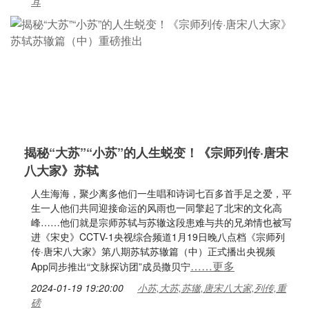
耳
揭秘“大苏”“小苏”的人生蜕变！《宗师列传·唐宋
八大家》苏轼
人生海海，聚少离多他们一生唱和诗词七百多首手足之爱，平
生一人他们共同迎接命运的风雨也一同擎起了北宋的文化高
峰……他们就是宗师苏轼与苏辙这段患难与共的兄弟情也被写
进《宋史》CCTV-1央视综合频道1月19日晚八点档《宗师列
传·唐宋八大家》第八期苏轼苏辙篇（中）正式播出央视频
……更多
App同步推出“文脉探访团”成员撒贝宁
2024-01-19 19:20:00
小苏,大苏,苏辙,唐宋八大家,列传,重
磅