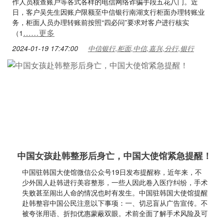
作人员核查账户等各式各样的电信网络诈骗手段五花八门。近
日，客户吴先生因账户限额至中信银行南湖支行柜面办理转账业
务，柜面人员办理转账前按照“四必问”要求对客户进行核实
……更多
（1
2024-01-19 17:47:00
中信银行,柜面,中信,嘉兴,分行,银行
中国女孩赴韩整形后身亡，中国大使馆紧急提醒！
中国驻韩国大使馆微信公众号19日发布提醒称，近年来，不
少外国人赴韩进行美容整形，一些人因此卷入医疗纠纷，手术
失败甚至闹出人命的情况也时有发生。中国驻韩国大使馆提醒
赴韩整容中国公民注意以下事项：一、切忌盲从广告宣传。不
被夸张用语、折扣优惠蒙蔽双眼。术前全面了解手术风险及可