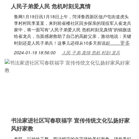
人民子弟爱人民 危机时刻见真情
鲁网1月19日讯1月18日上午，菏泽鲁西新区佃户屯街道虎头
李村村民李某某，来到前崔楼社区回乡探亲的现役军人崔龙兵
家中，将一面写有“人民子弟爱人民 危机时刻见真情”的锦旗送
给崔龙兵，当面感谢救助了自己的高龄父亲，激动地说：关键
……更多
时刻还是人民子弟兵！这事儿还得从10多天前说起
2024-01-19 18:56:00
人民,子弟,真情,危机,时刻,龙兵
书法家进社区写春联福字 宣传传统文化弘扬好家
风好家教
春联，以对仗工整、简洁精巧的文字描绘美好形象，抒发美好