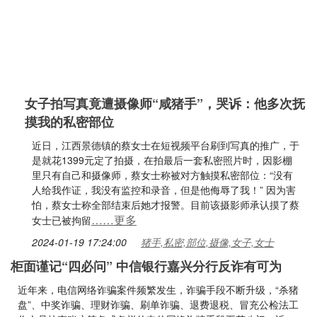
女子拍写真竟遭摄像师“咸猪手”，哭诉：他多次抚
摸我的私密部位
近日，江西景德镇的蔡女士在短视频平台刷到写真的推广，于
是就花1399元定了拍摄，在拍最后一套私密照片时，因影棚
里只有自己和摄像师，蔡女士称被对方触摸私密部位：“没有
人给我作证，我没有监控和录音，但是他侮辱了我！” 因为害
怕，蔡女士称全部结束后她才报警。目前该摄影师承认摸了蔡
……更多
女士已被拘留
2024-01-19 17:24:00
猪手,私密,部位,摄像,女子,女士
柜面谨记“四必问” 中信银行嘉兴分行反诈有可为
近年来，电信网络诈骗案件频繁发生，诈骗手段不断升级，“杀猪
盘”、中奖诈骗、理财诈骗、刷单诈骗、退费退税、冒充公检法工