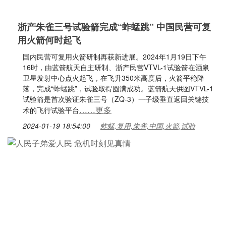
浙产朱雀三号试验箭完成“蚱蜢跳” 中国民营可复
用火箭何时起飞
国内民营可复用火箭研制再获新进展。2024年1月19日下午
16时，由蓝箭航天自主研制、浙产民营VTVL-1试验箭在酒泉
卫星发射中心点火起飞，在飞升350米高度后，火箭平稳降
落，完成“蚱蜢跳”，试验取得圆满成功。蓝箭航天供图VTVL-1
试验箭是首次验证朱雀三号（ZQ-3）一子级垂直返回关键技
……更多
术的飞行试验平台
2024-01-19 18:54:00
蚱蜢,复用,朱雀,中国,火箭,试验