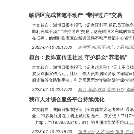
临淄区完成首笔不动产 “带押过户”交易
本文转自：淄博日报本报讯（记者汪利平 通讯员王德亭
顺利完成不动产“带押过户”交易，这是临淄区完成的首
在抵押，他便到临淄区自然资源局不动产登记中心咨询
2023-07-10 02:17:00
临淄区,临淄,不动产,交易,临淄
桓台：反诈宣传进社区 守护群众“养老钱”
本文转自：淄博日报本报讯（记者赵希翔）“天上不会
展反诈骗宣传活动，社区工作人员向居民发放防诈骗宣
服诈骗等套路和手法，引导居民面对诈骗陷阱时保持清
2023-07-10 02:17:00
桓台,养老,群众,宣传,社区,诈
我市人才综合服务平台持续优化
本文转自：襄阳日报本报讯（全媒体首席记者朱科 通讯
全，20多类服务在手机上就可以预约。真方便！”7月
…
（http：//119.36.80.210：81）的各项功能赞不绝口
2023-07-10 02:18:00
服务平台,人才,综合,服务,平台