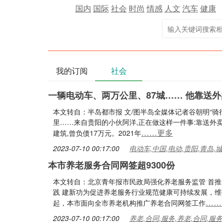
国内
国际
社会
时尚
情感
人文
汽车
健康
我的订阅
社会
一辆电动车、两万公里、87城…… 他靠送
本文转自：半岛都市报 文/图半岛全媒体记者谷朝明“骑行
里……来自贵阳的小伙阿洋,正在做这样一件事:靠送外卖
……更多
建筑,曾负债17万元。2021年
2023-07-10 00:17:00
电动车,中国,电动,贵阳,青岛,
本市养老服务合同网签超9300份
本文转自：北京青年报市民政局强化养老服务监管 首推合
践 建新功为促进养老服务行业规范健康可持续发展，维
……
起，本市面向全市养老机构推广养老合同网签工作
2023-07-10 00:17:00
养老,合同,服务,养老,合同,服