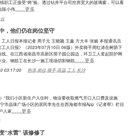
一线职工正接受“烤”验。透过钻井平台司控房宽大的玻璃窗，可以看
……更多
钻陈小伟
钻台
中，他们仍在岗位坚守
工人日报本报记者 周子元 王晓颖 王鑫 方大丰 张嫱 本报通讯员
工人日报》（2023年07月10日 06版）外卖骑手周红涛在树荫下
路线。在江西省南昌市高新区孺子园公园边，环卫工人竖起防护网
……更多
作业。钢筋工在长沙一施工现场切割钢筋
0 03:17:00
热浪,岗位,骑手,高温,工人,长沙
琴）“我们小区新住户入住时，物业要收取燃气开口入口费及设施
宁市晶珠广场小区的居民李先生在西海都市报App《记者帮》栏目
……更多
户人家
海
变“水雷” 该修修了