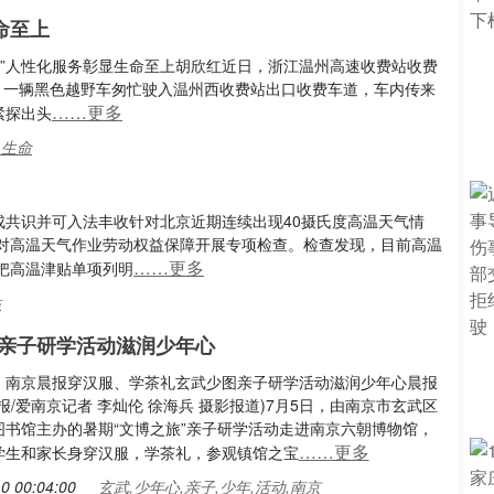
命至上
行”人性化服务彰显生命至上胡欣红近日，浙江温州高速收费站收费
0分，一辆黑色越野车匆忙驶入温州西收费站出口收费车道，车内传来
……更多
紧探出头
,生命
成共识并可入法丰收针对北京近期连续出现40摄氏度高温天气情
对高温天气作业劳动权益保障开展专项检查。检查发现，目前高温
……更多
把高温津贴单项列明
贴
亲子研学活动滋润少年心
：南京晨报穿汉服、学茶礼玄武少图亲子研学活动滋润少年心晨报
报/爱南京记者 李灿伦 徐海兵 摄影报道)7月5日，由南京市玄武区
图书馆主办的暑期“文博之旅”亲子研学活动走进南京六朝博物馆，
……更多
学生和家长身穿汉服，学茶礼，参观镇馆之宝
0 00:04:00
玄武,少年心,亲子,少年,活动,南京