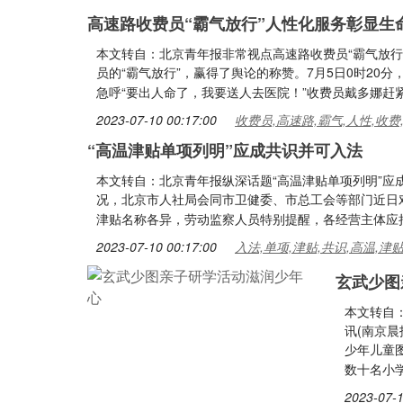
高速路收费员“霸气放行”人性化服务彰显生
本文转自：北京青年报非常视点高速路收费员“霸气放
员的“霸气放行”，赢得了舆论的称赞。7月5日0时2
急呼“要出人命了，我要送人去医院！”收费员戴多娜赶
2023-07-10 00:17:00
收费员,高速路,霸气,人性,收费
“高温津贴单项列明”应成共识并可入法
本文转自：北京青年报纵深话题“高温津贴单项列明”应
况，北京市人社局会同市卫健委、市总工会等部门近日
津贴名称各异，劳动监察人员特别提醒，各经营主体应
2023-07-10 00:17:00
入法,单项,津贴,共识,高温,津
玄武少图
本文转自
讯(南京晨
少年儿童
数十名小
2023-07-1