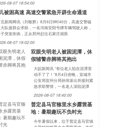
026-08-07 18:54:00
儿被困高速 高速交警紧急开辟生命通道
河北新闻网讯（刘敬辉）8月6日9时40分，高速交警磁
县大队接群众求助，一名河南安阳号牌车辆驾驶人称，
其子突发疾病，正从郑州赶往石家庄就医
026-08-07 19:02:00
双眼失明老人被困泥潭，休
假辅警赤脚将其抱出
大皖新闻讯 “有位老人陷在泥潭里
动不了了！”8月4日傍晚，宣城市
公安局宣州分局孙埠派出所接到紧
急求助警情，一名老人深陷泥潭
2026-08-07 18:40:00
普定县马官猕里水乡露营基
地：暑期趣玩不负时光
今年暑假以来，位于普定县马官镇