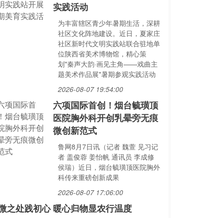
实践活动
为丰富辖区青少年暑期生活，深耕
社区文化阵地建设。近日，夏家庄
社区新时代文明实践站联合驻地单
位陕西省美术博物馆，精心策
划"秦声大韵·画见主角——戏曲主
题美术作品展"暑期参观实践活动
2026-08-07 19:54:00
六项国际首创！烟台毓璜顶
医院胸外科开创乳晕旁无痕
微创新范式
鲁网8月7日讯（记者 魏萱 见习记
者 盖俊蓉 姜怡帆 通讯员 李成修
侯瑞）近日，烟台毓璜顶医院胸外
科传来重磅创新成果
2026-08-07 17:06:00
微之处践初心 暖心归物显农行温度