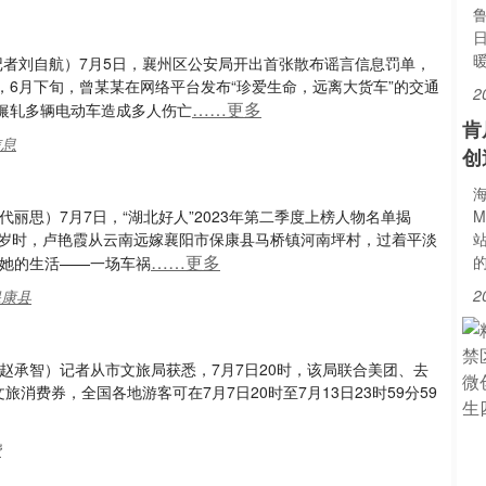
记者刘自航）7月5日，襄州区公安局开出首张散布谣言信息罚单，
6月下旬，曾某某在网络平台发布“珍爱生命，远离大货车”的交通
2
……更多
辗轧多辆电动车造成多人伤亡
肯
信息
创
海
丽思）7月7日，“湖北好人”2023年第二季度上榜人物名单揭
M
2岁时，卢艳霞从云南远嫁襄阳市保康县马桥镇河南坪村，过着平淡
……更多
了她的生活——一场车祸
2
保康县
赵承智）记者从市文旅局获悉，7月7日20时，该局联合美团、去
消费券，全国各地游客可在7月7日20时至7月13日23时59分59
费