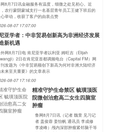
鲁网8月7日讯金融服务有温度，细微之处见初心。近
日，农行蒙阴蒙城支行一名基层青年员工王健下班后的
暖心举动，收获了客户的由衷点赞
026-08-07 17:07:00
尼亚学者：中非贸易创新高为非洲经济发展
造新机遇
外网8月7日电 肯尼亚学者以利亚·姆旺吉（Elijah
wangji）2日在肯尼亚首都调频电台（Capital FM）网
站刊发题为《中非贸易额创下新高为何对非洲大陆经济
的未来至关重要》的文章表示
026-08-07 17:16:00
精准守护生命禁区 毓璜顶医
院微创治愈高二女生四脑室
肿瘤
鲁网8月7日讯（记者 魏萱 见习记
者 盖俊蓉 姜怡帆 通讯员 李成修
李凌峰）颅内深部肿瘤紧邻脑干等