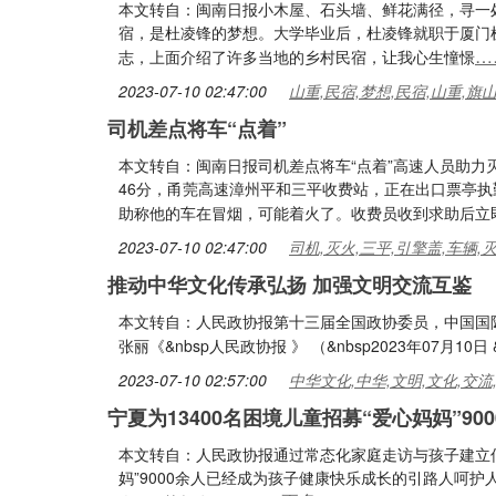
本文转自：闽南日报小木屋、石头墙、鲜花满径，寻一
宿，是杜凌锋的梦想。大学毕业后，杜凌锋就职于厦门
…
志，上面介绍了许多当地的乡村民宿，让我心生憧憬
2023-07-10 02:47:00
山重,民宿,梦想,民宿,山重,旗
司机差点将车“点着”
本文转自：闽南日报司机差点将车“点着”高速人员助力灭
46分，甬莞高速漳州平和三平收费站，正在出口票亭
助称他的车在冒烟，可能着火了。收费员收到求助后立
2023-07-10 02:47:00
司机,灭火,三平,引擎盖,车辆,
推动中华文化传承弘扬 加强文明交流互鉴
本文转自：人民政协报第十三届全国政协委员，中国国
张丽《&nbsp人民政协报 》 （&nbsp2023年07月10日 &
2023-07-10 02:57:00
中华文化,中华,文明,文化,交流
宁夏为13400名困境儿童招募“爱心妈妈”90
本文转自：人民政协报通过常态化家庭走访与孩子建立信
妈”9000余人已经成为孩子健康快乐成长的引路人呵护人