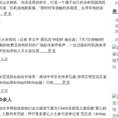
处山水相依、鸟语花香的村庄，打造一个属于自己的乡村田园风民
2
机场，任机场地勤客服。“那时经常接触到东南亚、台湾等地的杂
患
…更多
山
火本报讯（记者 李立平 通讯员 钟彩虾 杨应超）7月7日傍晚6时
2
执勤的收费员突然听到外广场处传来呼救声，一位过路的司机跑来求
……更多
即告知求助人灭火器位置
灭火器
际交流协会副会长徐里：推动中华文化传承弘扬 加强文明交流互鉴
……更多
nbsp第&nbsp09&nbsp版）日前
,交流
00余人
任并帮助鼓励他们走出困境宁夏为13400名困境儿童招募“爱心妈
 人数尚有空缺，呼吁更多爱心人士参与进来记者 范文杰《&nbsp