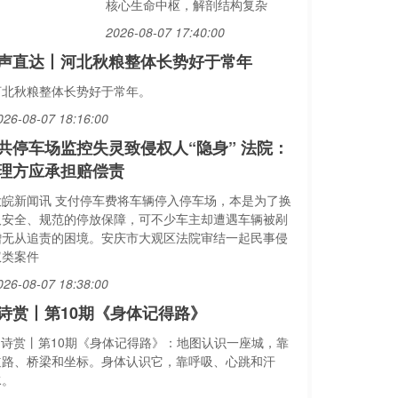
核心生命中枢，解剖结构复杂
2026-08-07 17:40:00
声直达丨河北秋粮整体长势好于常年
河北秋粮整体长势好于常年。
026-08-07 18:16:00
共停车场监控失灵致侵权人“隐身” 法院：
理方应承担赔偿责
大皖新闻讯 支付停车费将车辆停入停车场，本是为了换
取安全、规范的停放保障，可不少车主却遭遇车辆被剐
蹭无从追责的困境。安庆市大观区法院审结一起民事侵
权类案件
026-08-07 18:38:00
I诗赏丨第10期《身体记得路》
AI诗赏丨第10期《身体记得路》：地图认识一座城，靠
道路、桥梁和坐标。身体认识它，靠呼吸、心跳和汗
水。