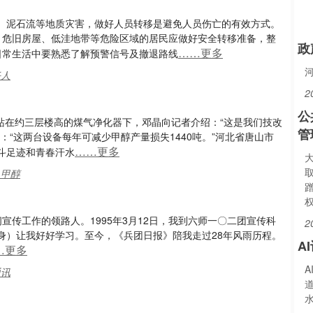
、泥石流等地质灾害，做好人员转移是避免人员伤亡的有效方式。
、危旧房屋、低洼地带等危险区域的居民应做好安全转移准备，整
政
……更多
日常生活中要熟悉了解预警信号及撤退路线
任人
2
公
，站在约三层楼高的煤气净化器下，邓晶向记者介绍：“这是我们技改
管
“这两台设备每年可减少甲醇产量损失1440吨。”河北省唐山市
……更多
斗足迹和青春汗水
,甲醇
宣传工作的领路人。1995年3月12日，我到六师一〇二团宣传科
2
身）让我好好学习。至今，《兵团日报》陪我走过28年风雨历程。
A
…更多
通讯