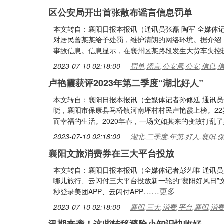
区公安局开出首张散布谣言信息罚单
本文转自：襄阳日报本报讯（通讯员张磊 陶军 全媒体
对居民曾某某给予处罚，维护清朗的网络环境。据介绍，
事故信息。信息显示，在襄州区某路段发生大货车失控
2023-07-10 02:18:00
罚单,谣言,公安局,公安,信息,
卢艳霞获评2023年第二季度“湖北好人”
本文转自：襄阳日报本报讯（全媒体记者孙修廷 通讯员代
晓，襄阳市保康县马桥镇河南坪村村民卢艳霞上榜。2
而幸福的生活。2020年春，一场突如其来的变故打乱
2023-07-10 02:18:00
湖北,二季度,年第,好人,襄阳,
襄阳文旅消费券在三大平台投放
本文转自：襄阳日报本报讯（全媒体记者彭艺唯 通讯员
哪儿旅行、云闪付三大平台投放新一轮的“襄阳好风日”文旅
……更多
秒登录美团APP、云闪付APP
2023-07-10 02:18:00
襄阳,三大,消费,平台,襄阳,消