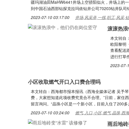
疆玛湖油田MaHW6441井场上空骄阳似火，井场上的
到中国石油西部钻探克拉玛依钻井公司70203钻井队司
2023-07-10 03:17:00
井场,风采录,一线,职工,风采,
滚滚热浪
本文转自：
欧阳黎明《
查看配送
进行打草
2023-07-1
小区收取燃气开口入口费合理吗
本文转自：西海都市报本报讯（西海全媒体记者 吴予
费，大家想知道此项收费究竟合不合理。”日前，家住西
留言询问。“晶珠小区是一个新小区，目前入住了200多
2023-07-10 03:24:00
燃气,入口,小区,燃气,晶珠,西
雨后地砖