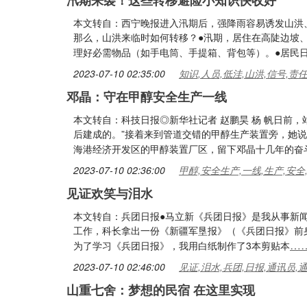
汛期来袭！这些转移避险小知识快收好
本文转自：西宁晚报进入汛期后，强降雨容易诱发山洪
那么，山洪来临时如何转移？●汛期，居住在高陡边坡
理好必需物品（如手电筒、手提箱、背包等）。●居民
2023-07-10 02:35:00
知识,人员,低洼,山洪,信号,责
邓晶：守在甲醇安全生产一线
本文转自：科技日报◎新华社记者 赵鹏昊 杨 帆日前
后建成的。”接着来到管道交错的甲醇生产装置旁，她说：
海港经济开发区的甲醇装置厂区，留下邓晶十几年的奋
2023-07-10 02:36:00
甲醇,安全生产,一线,生产,安全
见证欢笑与泪水
本文转自：兵团日报●马立新《兵团日报》是我从事新闻
工作，科长拿出一份《新疆军垦报》（《兵团日报》前
…
为了学习《兵团日报》，我用白纸制作了3本剪贴本
2023-07-10 02:46:00
见证,泪水,兵团,日报,通讯员,
山重七舍：梦想的民宿 在这里实现