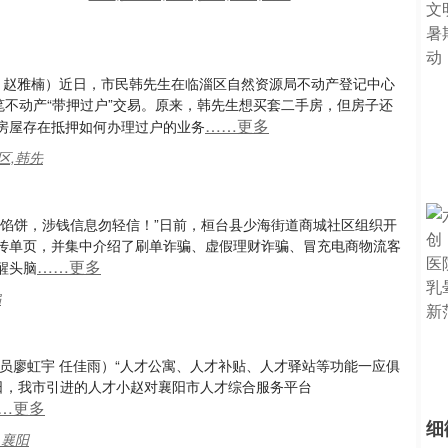
 赵雅楠）近日，市民韩先生在临淄区自然资源局不动产登记中心
笔不动产“带押过户”交易。原来，韩先生想买套二手房，但房子还
……更多
房屋存在抵押如何办理过户的业务
区,韩先
掉馅饼，涉钱信息勿轻信！”日前，桓台县少海街道商城社区组织开
传单页，并集中介绍了刷单诈骗、虚假理财诈骗、冒充电商物流客
……更多
醒头脑
骗
员廖虹宇 任佳雨）“人才公寓、人才补贴、人才驿站等功能一应俱
7日，我市引进的人才小赵对襄阳市人才综合服务平台
…更多
细
,襄阳