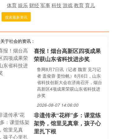
体育
娱乐
财经
军事
科技
游戏
教育
育儿
搜索最新资讯
多关于
社会
的资讯：
喜报！烟台高新区四项成果
荣获山东省科技进步奖
鲁网8月7日讯（记者 魏萱 见习记
者 盖俊蓉 姜怡帆）8月6日，山东
省科技创新大会在济南召开，烟台
高新区4项成果荣获山东省科技进
步奖
2026-08-07 14:06:00
非遗传承“花样”多：课堂练
架势，馆里见真章，孩子心
里扎下根