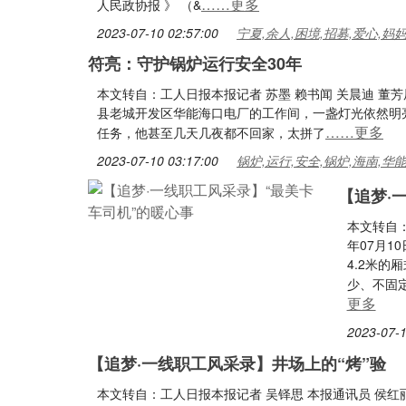
……更多
人民政协报 》 （&
2023-07-10 02:57:00
宁夏,余人,困境,招募,爱心,妈
符亮：守护锅炉运行安全30年
本文转自：工人日报本报记者 苏墨 赖书闻 关晨迪 董芳
县老城开发区华能海口电厂的工作间，一盏灯光依然明
……更多
任务，他甚至几天几夜都不回家，太拼了
2023-07-10 03:17:00
锅炉,运行,安全,锅炉,海南,华
【追梦·
本文转自：
年07月1
4.2米的
少、不固
更多
2023-07-1
【追梦·一线职工风采录】井场上的“烤”验
本文转自：工人日报本报记者 吴铎思 本报通讯员 侯红丽《