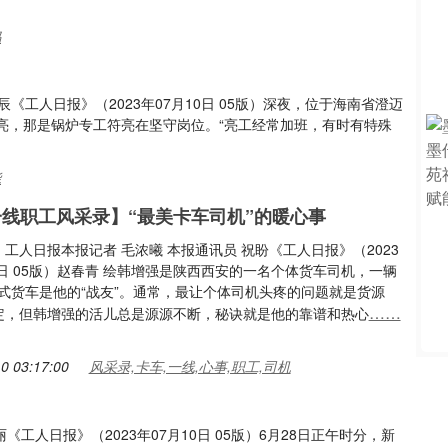
妈
辰《工人日报》（2023年07月10日 05版）深夜，位于海南省澄迈
亮，那是锅炉专工符亮在坚守岗位。“亮工经常加班，有时有特殊
能
一线职工风采录】“最美卡车司机”的暖心事
工人日报本报记者 毛浓曦 本报通讯员 祝盼《工人日报》（2023
0日 05版）赵春青 绘韩增强是陕西西安的一名个体货车司机，一辆
厢式货车是他的“战友”。通常，最让个体司机头疼的问题就是货源
……
定，但韩增强的活儿总是源源不断，秘诀就是他的靠谱和热心
0 03:17:00
风采录,卡车,一线,心事,职工,司机
工人日报》（2023年07月10日 05版）6月28日正午时分，新