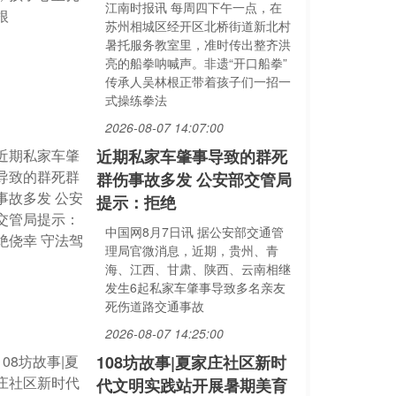
江南时报讯 每周四下午一点，在
苏州相城区经开区北桥街道新北村
暑托服务教室里，准时传出整齐洪
亮的船拳呐喊声。非遗“开口船拳”
传承人吴林根正带着孩子们一招一
式操练拳法
2026-08-07 14:07:00
近期私家车肇事导致的群死
群伤事故多发 公安部交管局
提示：拒绝
中国网8月7日讯 据公安部交通管
理局官微消息，近期，贵州、青
海、江西、甘肃、陕西、云南相继
发生6起私家车肇事导致多名亲友
死伤道路交通事故
2026-08-07 14:25:00
108坊故事|夏家庄社区新时
代文明实践站开展暑期美育