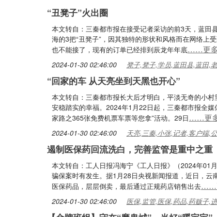
“丑凳子”火出圈
本文转自：三秦都市报在接受记者采访的前3天，蓝田
海的3把“丑凳子”，因其独特的形状和风格而在网络上受
……更
也不能接了，现有的订单已经排到辰龙年年底
2024-01-30 02:46:00
凳子,凳子,学员,蓝田县,蓝田,
“回家的车 从天亮坐到天黑也开心”
本文转自：三秦都市报长大后才明白，平淡无奇的小村
安稳踏实的幸福。2024年1月22日起，三秦都市报全
……更
家路之365张免费机票车票等您拿”活动。29日
2024-01-30 02:46:00
天亮,三秦,小张,记者,客户端,
遏制医保药回流洗白，完善监管是重中之重
本文转自：工人日报冯海宁《工人日报》（2024年01
骗保案时有发生。据1月28日央视新闻报道，近日，云
……
医保药品，层层倒卖，最后通过正规药店销售出去
2024-01-30 02:46:00
医保,监管,医保,药品,药贩子,