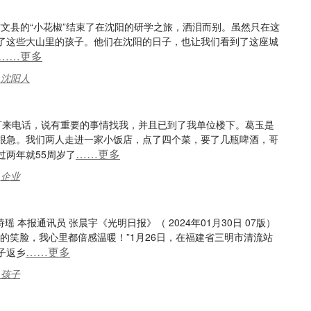
肃文县的“小花椒”结束了在沈阳的研学之旅，洒泪而别。虽然只在这
了这些大山里的孩子。他们在沈阳的日子，也让我们看到了这座城
……更多
,沈阳人
打来电话，说有重要的事情找我，并且已到了我单位楼下。葛玉是
很急。我们两人走进一家小饭店，点了四个菜，要了几瓶啤酒，哥
……更多
两年就55周岁了
,企业
 本报通讯员 张晨宇《光明日报》（ 2024年01月30日 07版）
的笑脸，我心里都倍感温暖！”1月26日，在福建省三明市清流站
……更多
子返乡
,孩子