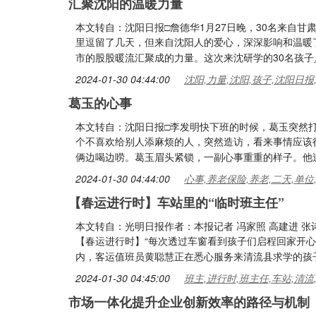
汇聚沈阳的温暖力量
本文转自：沈阳日报□詹德华1月27日晚，30名来自甘
里逗留了几天，但来自沈阳人的爱心，深深影响和温暖
市的股股暖流汇聚成的力量。这次来沈研学的30名孩子
2024-01-30 04:44:00
沈阳,力量,沈阳,孩子,沈阳日报
葛玉的心事
本文转自：沈阳日报□李发明快下班的时候，葛玉突然
个不喜欢给别人添麻烦的人，突然造访，看来事情应该
俩边喝边唠。葛玉眉头紧锁，一副心事重重的样子。他过
2024-01-30 04:44:00
心事,养老保险,养老,二天,单位
【春运进行时】车站里的“临时班主任”
本文转自：光明日报作者：本报记者 冯家照 高建进 张诗瑶
【春运进行时】“每次透过车窗看到孩子们启程回家开心
内，客运值班员黄聪慧正在悉心服务来清流县求学的孩
2024-01-30 04:45:00
班主,进行时,班主任,车站,清流
市场一体化提升企业创新效率的路径与机制