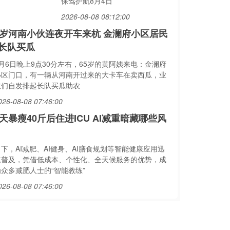
保驾护航8月4日
2026-08-08 08:12:00
5岁河南小伙连夜开车来杭 金澜府小区居民
长队买瓜
8月6日晚上9点30分左右，65岁的黄阿姨来电：金澜府
小区门口，有一辆从河南开过来的大卡车在卖西瓜，业
主们自发排起长队买瓜助农
026-08-08 07:46:00
5天暴瘦40斤后住进ICU AI减重暗藏哪些风
下，AI减肥、AI健身、AI膳食规划等智能健康应用迅
速普及，凭借低成本、个性化、全天候服务的优势，成
为众多减肥人士的“智能教练”
026-08-08 07:46:00