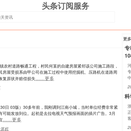
头条订阅服务
更
专
1
某镇农村道路畅通工程，村民何某的自建房屋紧邻该公司施工路段，
其房屋受损系由甲公司在施工过程中使用挖掘机、压路机在道路周
……更多
恢复原状并赔偿损失
2
某
科
浙
30日 03版）30多年前，我刚调到江南小城，当时单位经费非常紧
有可能发放到位。起初是去拉电视天气预报画面的插片广告。3月
……更多
宜
2
计算机