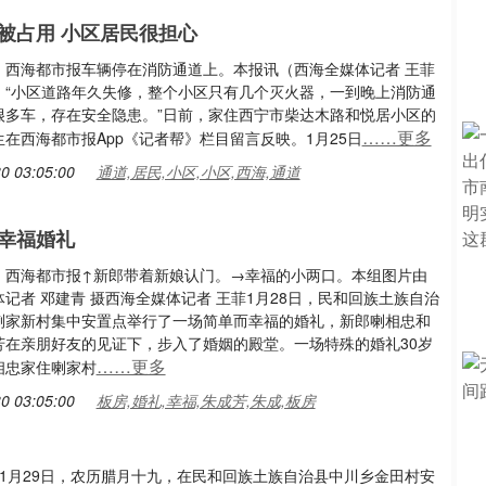
被占用 小区居民很担心
：西海都市报车辆停在消防通道上。本报讯（西海全媒体记者 王菲
）“小区道路年久失修，整个小区只有几个灭火器，一到晚上消防通
很多车，存在安全隐患。”日前，家住西宁市柴达木路和悦居小区的
……更多
在西海都市报App《记者帮》栏目留言反映。1月25日
0 03:05:00
通道,居民,小区,小区,西海,通道
幸福婚礼
：西海都市报↑新郎带着新娘认门。→幸福的小两口。本组图片由
记者 邓建青 摄西海全媒体记者 王菲1月28日，民和回族土族自治
喇家新村集中安置点举行了一场简单而幸福的婚礼，新郎喇相忠和
芳在亲朋好友的见证下，步入了婚姻的殿堂。一场特殊的婚礼30岁
……更多
相忠家住喇家村
0 03:05:00
板房,婚礼,幸福,朱成芳,朱成,板房
1月29日，农历腊月十九，在民和回族土族自治县中川乡金田村安