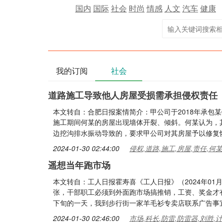
国内
国际
社会
时尚
情感
人文
汽车
健康
我的订阅
社会
道路施工导致他人房屋受损需承担侵权责任
本文转自：合肥日报案情简介：甲公司于2018年承包
施工期间何某的房屋出现墙体开裂、倾斜。何某认为，
边挖沟排水振动导致的，要求甲公司对其房屋予以修复
2024-01-30 02:44:00
侵权,道路,施工,房屋,责任,何
遥想当年跑市场
本文转自：工人日报霍寿喜《工人日报》（2024年01月
张，干部职工必须到外面跑市场搞推销，工资、奖金才
下旬的一天，我到步行街一家羊毛衫专卖店联系广告事
2024-01-30 02:46:00
市场,科长,防雷,防雷器,刘胜,