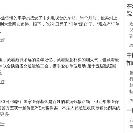
在
院
县焦岱镇的李学员接受了中央电视台的采访。半个月前，他卖到上
到大量网友追捧。眼下，他的“丑凳子”订单“爆仓”了。“现在有订单
多
老虎
2
中
里，藏着渐行渐远的童年记忆，藏着惬意朴实的烟火气，也藏着最
扣
媒体联合陕西省交通运输工会，携手爱心单位启动“第十五届温暖回
多
公益
2
月30日 05版）国家医保基金是百姓的看病钱救命钱，但近年来医保
南警方查获一起价值2亿元骗保案，不法人员通过收购报销比例高的
一
更多
进一