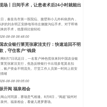
现场丨日间手术，让患者术后24小时就能出
近日，秦皇岛市第一医院疝、腹壁和小儿外科病房内，
65岁的刘永明正安静地等待左侧腹沟疝手术。对于即将
到来的手术，他显得比较轻松
026-08-08 08:48:00
国农业银行莱芜张家洼支行：快速追回不明
款，守住客户“钱袋
鲁网8月7日讯近日，一名客户神色慌张来到中国农业银
行莱芜张家洼支行，焦急反映银行卡出现多笔莫名扣
款，账户资金不明流失。厅堂工作人员第一时间上前安
抚情绪
026-08-08 09:05:00
脉开闽 福泉相会
八闽山河同源，赛场意气相逢。8月8日，“闽超”福州对
阵泉州。福泉相会，看健儿逐梦赛场。