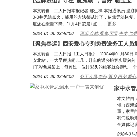
【金牌班组】守在“魔鬼城”，当好“暖宝宝”
本文转自：工人日报本报记者 邢生祥 本报通讯员 温彦博 
3-3井无法点火，能用的方法都试过了，依然无法恢复。
……更多
度还在缓慢下降。”1月4日凌晨1点
2024-01-30 02:46:00
班组,金牌,魔鬼,宝宝,中生,气
【聚焦春运】西安爱心专列免费送务工人员
本文转自：工人日报《工人日报》（2024年01月30日
安北站，一大早便热闹非凡，赶车的返乡旅客步履匆匆，
门”彩色展架上，每跨过一位讨彩头的旅客就会翻动一
2024-01-30 02:46:00
务工人员,专列,返乡,西安,爱心
家中水管
本文转自
讯（西海
重，家里
我们也盼来
全媒体记
2024-01-3