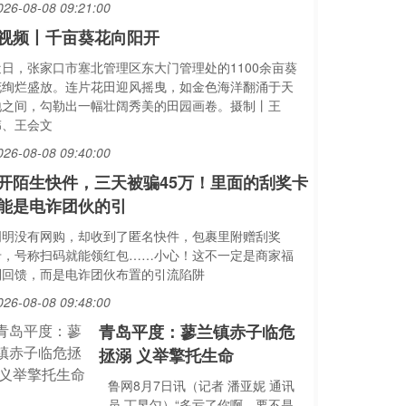
026-08-08 09:21:00
视频丨千亩葵花向阳开
近日，张家口市塞北管理区东大门管理处的1100余亩葵
花绚烂盛放。连片花田迎风摇曳，如金色海洋翻涌于天
地之间，勾勒出一幅壮阔秀美的田园画卷。摄制丨王
伟、王会文
026-08-08 09:40:00
开陌生快件，三天被骗45万！里面的刮奖卡
能是电诈团伙的引
明明没有网购，却收到了匿名快件，包裹里附赠刮奖
卡，号称扫码就能领红包……小心！这不一定是商家福
利回馈，而是电诈团伙布置的引流陷阱
026-08-08 09:48:00
青岛平度：蓼兰镇赤子临危
拯溺 义举擎托生命
鲁网8月7日讯（记者 潘亚妮 通讯
员 丁昱匀）“多亏了你啊，要不是