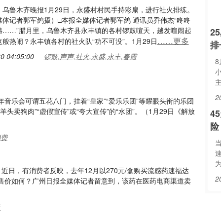
：乌鲁木齐晚报1月29日，永盛村村民手持彩扇，进行社火排练。
媒体记者郭军鸽摄）□本报全媒体记者郭军鸽 通讯员乔伟杰“咚咚
锵……”腊月里，乌鲁木齐县永丰镇的各村锣鼓喧天，越发喧闹起
2
……更多
般热闹？永丰镇各村的社火队“功不可没”。1月29日
排
0 04:05:00
锣鼓,声声,社火,永盛,永丰,春霞
2
音乐会可谓五花八门，挂着“皇家”“爱乐乐团”等耀眼头衔的乐团
卖狗肉”“虚假宣传”或“夸大宣传”的“水团”。（1月29日《解放
4
险
消费
当
近日，有消费者反映，去年12月以270元/盒购买流感药速福达
2
售价如何？广州日报全媒体记者留意到，该药在医药电商渠道卖
氏