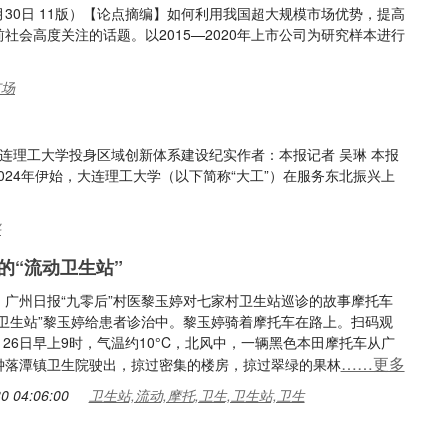
1月30日 11版）【论点摘编】如何利用我国超大规模市场优势，提高
社会高度关注的话题。以2015—2020年上市公司为研究样本进行
市场
连理工大学投身区域创新体系建设纪实作者：本报记者 吴琳 本报
版）2024年伊始，大连理工大学（以下简称“大工”）在服务东北振兴上
兴
的“流动卫生站”
：广州日报“九零后”村医黎玉婷对七家村卫生站巡诊的故事摩托车
动卫生站”黎玉婷给患者诊治中。黎玉婷骑着摩托车在路上。扫码观
月26日早上9时，气温约10°C，北风中，一辆黑色本田摩托车从广
……更多
钟落潭镇卫生院驶出，掠过密集的楼房，掠过翠绿的果林
0 04:06:00
卫生站,流动,摩托,卫生,卫生站,卫生