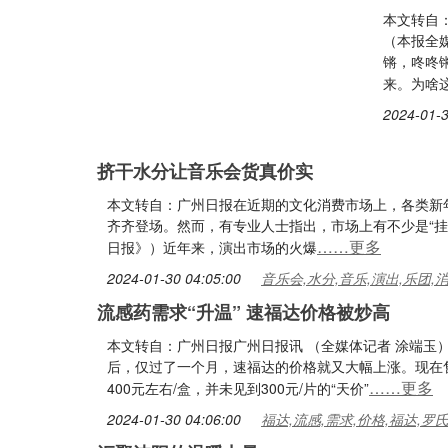
本文转自
（本报全
锵，咚咚
来。为啥这
2024-01-3
挤干水分让音乐会货真价实
本文转自：广州日报在近期的文化消费市场上，各类新年
齐齐登场。然而，有专业人士指出，市场上有不少是“挂羊头
……更多
日报》）近年来，演出市场的火爆
2024-01-30 04:05:00
音乐会,水分,音乐,演出,乐团,
流感药需求“升温” 速福达价格被炒高
本文转自：广州日报广州日报讯 （全媒体记者 涂端玉）
后，仅过了一个月，速福达的价格就又大幅上涨。现在
……更多
400元左右/盒，并未见到300元/片的“天价”
2024-01-30 04:06:00
福达,流感,需求,价格,福达,罗