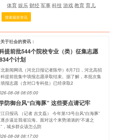
体育
娱乐
财经
军事
科技
游戏
教育
育儿
搜索最新资讯
多关于
社会
的资讯：
科提前批544个院校专业（类）征集志愿
0834个计划
河北新闻网讯（河北日报记者陈华）8月7日，河北高招
专科提前批集中填报志愿录取结束。据了解，本批次集
中填报志愿（含对口专科批）已经录取2
026-08-08 08:05:00
学防御台风“白海豚” 这些要点请记牢
江日报讯 （记者 吉文磊） 今年第13号台风“白海豚”
正逐步逼近我省沿海。面对这个来势汹汹的“不速之
客”，城乡群众该怎么防
026-08-08 08:17:00