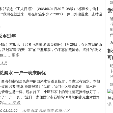
2
祁凌志《工人日报》（2024年01月30日 08版）“祁班长，仙中
微
”“我现在就过来，现在炉温多少？”“38℃，井口外输温度、进站温
井
返乡过年
2
 04版）本报讯 （记者毛浓曦 通讯员祝盼）1月26日，春运首日的西
路过写着“西安—家”的巨型车票，仍不忘拍照留念。搭好的“跃龙
拆
……更多
个数
可
,人员
总漏水 一户一表来解忧
：西海都市报居民家中的自来水管道更换后，再也没有漏水。本报
2
全媒体记者 燕卓 摄影报道）“以前，我们小区管道老化，漏水严
的管道也是一样。现在好了，小区和家中的管道都更换维修好了，
了‘一户一表’。”近日，家住西宁市石坡街10号院的张先生对西海
……更多
者说
0 03:05:00
水管,石坡,居民,管道,西海,小区