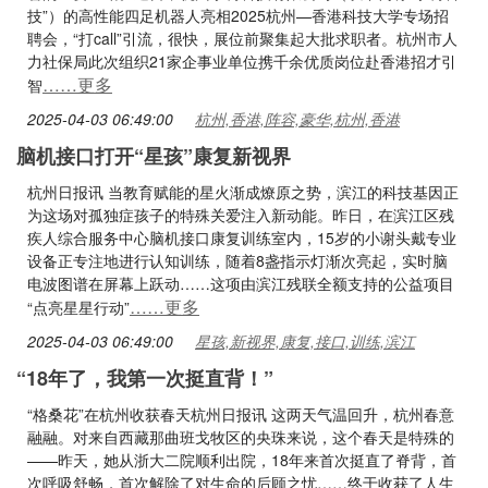
技”）的高性能四足机器人亮相2025杭州—香港科技大学专场招
聘会，“打call”引流，很快，展位前聚集起大批求职者。杭州市人
力社保局此次组织21家企事业单位携千余优质岗位赴香港招才引
……更多
智
2025-04-03 06:49:00
杭州,香港,阵容,豪华,杭州,香港
脑机接口打开“星孩”康复新视界
杭州日报讯 当教育赋能的星火渐成燎原之势，滨江的科技基因正
为这场对孤独症孩子的特殊关爱注入新动能。昨日，在滨江区残
疾人综合服务中心脑机接口康复训练室内，15岁的小谢头戴专业
设备正专注地进行认知训练，随着8盏指示灯渐次亮起，实时脑
电波图谱在屏幕上跃动……这项由滨江残联全额支持的公益项目
……更多
“点亮星星行动”
2025-04-03 06:49:00
星孩,新视界,康复,接口,训练,滨江
“18年了，我第一次挺直背！”
“格桑花”在杭州收获春天杭州日报讯 这两天气温回升，杭州春意
融融。对来自西藏那曲班戈牧区的央珠来说，这个春天是特殊的
——昨天，她从浙大二院顺利出院，18年来首次挺直了脊背，首
次呼吸舒畅，首次解除了对生命的后顾之忧……终于收获了人生