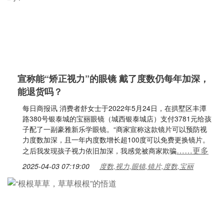
宣称能“矫正视力”的眼镜 戴了度数仍每年加深，
能退货吗？
每日商报讯 消费者舒女士于2022年5月24日，在拱墅区丰潭
路380号银泰城的宝丽眼镜（城西银泰城店）支付3781元给孩
子配了一副豪雅新乐学眼镜。“商家宣称这款镜片可以预防视
力度数加深，且一年内度数增长超100度可以免费更换镜片。
……更多
之后我发现孩子视力依旧加深，我感觉被商家欺骗
2025-04-03 07:19:00
度数,视力,眼镜,镜片,度数,宝丽