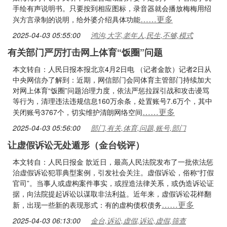
手绘有声说明书。只要按到相应图标，录音器就会播放梅梅用绍
……更多
兴方言录制的说明，给外婆介绍具体功能
2025-04-03 05:55:00
鸿沟,大字,老年人,民生,不够,模式
有关部门严厉打击网上体育“饭圈”问题
本文转自：人民日报本报北京4月2日电 （记者金歆）记者2日从
中央网信办了解到：近期，网信部门会同体育主管部门持续加大
对网上体育“饭圈”问题治理力度，依法严惩拉踩引战和攻击谩骂
等行为，清理违法违规信息160万余条，处置账号7.6万个，其中
……更多
关闭账号3767个，切实维护清朗网络空间
2025-04-03 05:56:00
部门,有关,体育,问题,账号,部门
让虚假诉讼无处遁形（金台锐评）
本文转自：人民日报金 歆近日，最高人民法院发布了一批依法惩
治虚假诉讼犯罪典型案例，引发社会关注。虚假诉讼，俗称“打假
官司”。当事人或虚构案件事实，或捏造法律关系，或伪造诉讼证
据，向法院提起诉讼以谋取非法利益。近年来，虚假诉讼花样翻
……更多
新，出现一些新的表现形式：有的虚构债权债务
2025-04-03 06:13:00
金台,诉讼,虚假,诉讼,虚假,筛查