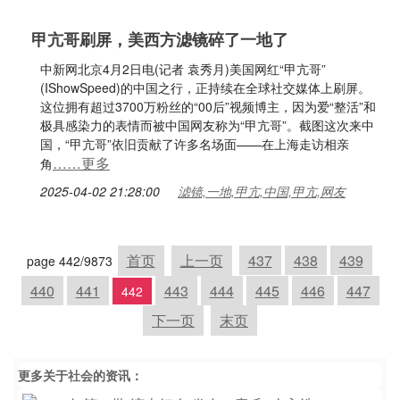
甲亢哥刷屏，美西方滤镜碎了一地了
中新网北京4月2日电(记者 袁秀月)美国网红“甲亢哥”
(IShowSpeed)的中国之行，正持续在全球社交媒体上刷屏。
这位拥有超过3700万粉丝的“00后”视频博主，因为爱“整活”和
极具感染力的表情而被中国网友称为“甲亢哥”。截图这次来中
国，“甲亢哥”依旧贡献了许多名场面——在上海走访相亲
……更多
角
2025-04-02 21:28:00
滤镜,一地,甲亢,中国,甲亢,网友
首页
上一页
437
438
439
page 442/9873
440
441
443
444
445
446
447
442
下一页
末页
更多关于
社会
的资讯：