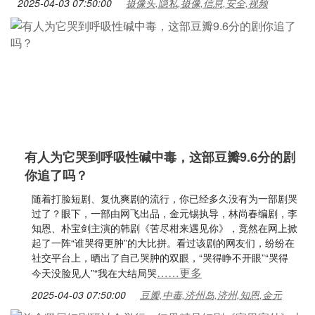
2025-04-03 07:50:00
摄像头,隐私,摄像,信息,安全,视频
有人为它哭到呼吸性碱中毒，这部豆瓣9.6分的剧
你追了吗？
随着打脸短剧、复仇爽剧的流行，你已经多久没有为一部剧哭
过了？眼下，一部由网飞出品，金元锡执导，林尚春编剧，李
知恩、朴宝剑主演的韩剧《苦尽柑来遇见你》，竟然在网上掀
起了一阵“谁哭得更肿”的大比拼。看过该剧的网友们，纷纷在
社交平台上，晒出了自己哭肿的双眼，“哭得睁不开眼”“哭得
……更多
今天没脸见人”“我在大结局哭
2025-04-03 07:50:00
豆瓣,中毒,济州岛,济州,知恩,金元