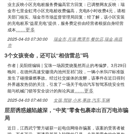
业主反映小区充电桩服务费偏高官方回复：已调整网友反映：瑞
金市七里金虹湾小区充电桩收费偏高，充电8小时收费4元，请相
关部门核实。瑞金市市场监督管理局回复：经了解，该小区安装
的充电桩系“益星充电”提供，服务费定价由经营者根据自身经营
……更多
成本
2025-04-03 07:30:00
瑞金市,月湖,鹰潭市,餐饮店,瑞金,南昌
市
3个女孩丧命，还可以“相信雷总”吗
作者 | 吴阳煜编辑 | 宝珠一场因焚烧戛然而止的考编梦。3月29日
晚间，在德州高速安徽境内池州至祁门段，一辆小米SU7标准版
发生了碰撞爆燃事故。经过社交媒体的发酵，该事件在近日得到
外界越发热切的关注，引发了一场关于电动汽车智驾系统安全性
……更多
能与机械门锁等安全设计的舆论风波
2025-04-03 07:46:00
女孩,驾驶,小米,事故,汽车,车辆
层层诱惑越陷越深，“中奖”零食包裹牵出百万电诈骗
局
近日，江西武宁警方破获一起电信网络诈骗案，该案的受害者被