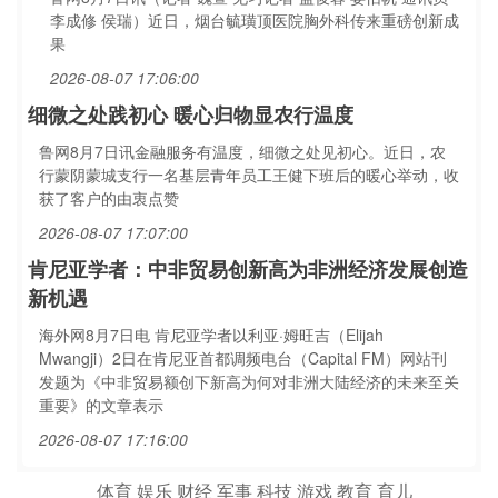
李成修 侯瑞）近日，烟台毓璜顶医院胸外科传来重磅创新成
果
2026-08-07 17:06:00
细微之处践初心 暖心归物显农行温度
鲁网8月7日讯金融服务有温度，细微之处见初心。近日，农
行蒙阴蒙城支行一名基层青年员工王健下班后的暖心举动，收
获了客户的由衷点赞
2026-08-07 17:07:00
肯尼亚学者：中非贸易创新高为非洲经济发展创造
新机遇
海外网8月7日电 肯尼亚学者以利亚·姆旺吉（Elijah
Mwangji）2日在肯尼亚首都调频电台（Capital FM）网站刊
发题为《中非贸易额创下新高为何对非洲大陆经济的未来至关
重要》的文章表示
2026-08-07 17:16:00
体育
娱乐
财经
军事
科技
游戏
教育
育儿