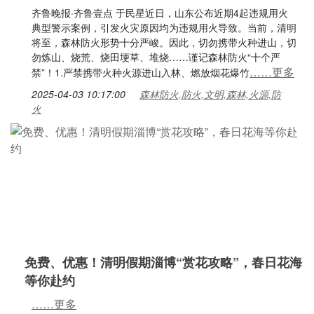
齐鲁晚报·齐鲁壹点 于民星近日，山东公布近期4起违规用火
典型警示案例，引发火灾原因均为违规用火导致。当前，清明
将至，森林防火形势十分严峻。因此，切勿携带火种进山，切
勿炼山、烧荒、烧田埂草、堆烧……谨记森林防火“十个严
……更多
禁”！1.严禁携带火种火源进山入林、燃放烟花爆竹
2025-04-03 10:17:00
森林防火,防火,文明,森林,火源,防
火
免费、优惠！清明假期淄博“赏花攻略”，春日花海
等你赴约
……更多