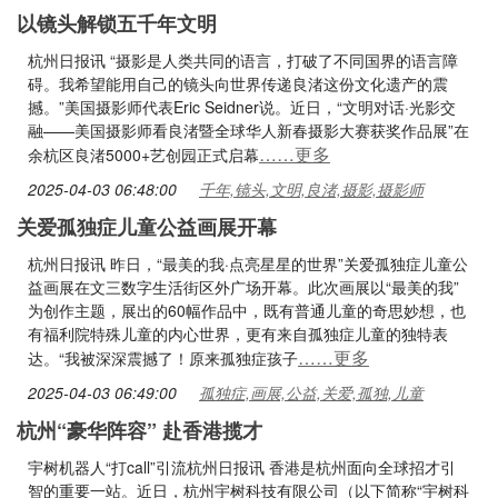
以镜头解锁五千年文明
杭州日报讯 “摄影是人类共同的语言，打破了不同国界的语言障
碍。我希望能用自己的镜头向世界传递良渚这份文化遗产的震
撼。”美国摄影师代表Eric Seidner说。近日，“文明对话·光影交
融——美国摄影师看良渚暨全球华人新春摄影大赛获奖作品展”在
……更多
余杭区良渚5000+艺创园正式启幕
2025-04-03 06:48:00
千年,镜头,文明,良渚,摄影,摄影师
关爱孤独症儿童公益画展开幕
杭州日报讯 昨日，“最美的我·点亮星星的世界”关爱孤独症儿童公
益画展在文三数字生活街区外广场开幕。此次画展以“最美的我”
为创作主题，展出的60幅作品中，既有普通儿童的奇思妙想，也
有福利院特殊儿童的内心世界，更有来自孤独症儿童的独特表
……更多
达。“我被深深震撼了！原来孤独症孩子
2025-04-03 06:49:00
孤独症,画展,公益,关爱,孤独,儿童
杭州“豪华阵容” 赴香港揽才
宇树机器人“打call”引流杭州日报讯 香港是杭州面向全球招才引
智的重要一站。近日，杭州宇树科技有限公司（以下简称“宇树科