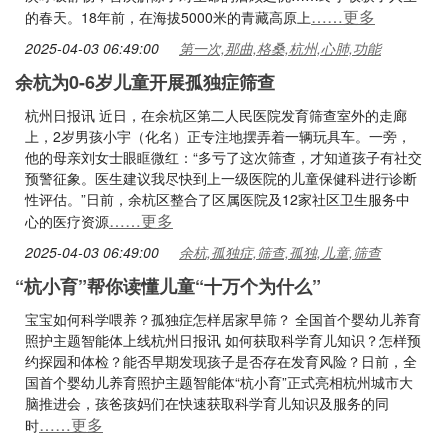
……更多
的春天。18年前，在海拔5000米的青藏高原上
2025-04-03 06:49:00
第一次,那曲,格桑,杭州,心肺,功能
余杭为0-6岁儿童开展孤独症筛查
杭州日报讯 近日，在余杭区第二人民医院发育筛查室外的走廊
上，2岁男孩小宇（化名）正专注地摆弄着一辆玩具车。一旁，
他的母亲刘女士眼眶微红：“多亏了这次筛查，才知道孩子有社交
预警征象。医生建议我尽快到上一级医院的儿童保健科进行诊断
性评估。”日前，余杭区整合了区属医院及12家社区卫生服务中
……更多
心的医疗资源
2025-04-03 06:49:00
余杭,孤独症,筛查,孤独,儿童,筛查
“杭小育”帮你读懂儿童“十万个为什么”
宝宝如何科学喂养？孤独症怎样居家早筛？ 全国首个婴幼儿养育
照护主题智能体上线杭州日报讯 如何获取科学育儿知识？怎样预
约探园和体检？能否早期发现孩子是否存在发育风险？日前，全
国首个婴幼儿养育照护主题智能体“杭小育”正式亮相杭州城市大
脑推进会，孩爸孩妈们在快速获取科学育儿知识及服务的同
……更多
时