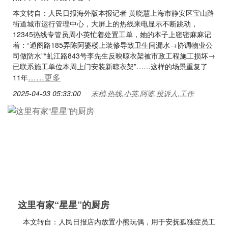
本文转自：人民日报海外版本报记者 黄晓慧上海市静安区宝山路
街道城市运行管理中心，大屏上的热线来电显示不断跳动，
12345热线专管员周小英忙着处置工单，她的本子上密密麻麻记
着：“通阁路185弄陈阿婆楼上装修导致卫生间漏水→协调物业公
司做防水”“虬江路843号李先生反映晾衣架被市政工程施工损坏→
已联系施工单位本周上门安装新晾衣架”……这样的场景重复了
……更多
11年
2025-04-03 05:33:00
末梢,热线,小英,阿婆,投诉人,工作
这里有家“星星”的厨房
本文转自：人民日报店内放置小熊玩偶，用于安抚孤独症员工