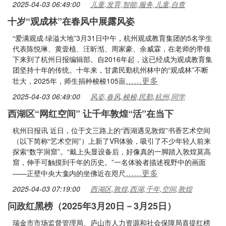
2025-04-03 06:49:00
儿童,发育,智能,服务,儿童,自查
十岁“观成林”在春风中展露风姿
“爱满观成·绿溢大地”3月31日中午，杭州观成教育集团的5名学生
代表陈悦琳、黄壹植、汪昕湉、周家豪、余威霖，在老师的带领
下来到了杭州日报编辑部。自2016年起，这已经成为观成教育集
团坚持十年的传统。十年来，甘肃民勤杭州林中的“观成林”不断
……更多
壮大，2025年，师生捐种梭梭105亩
2025-04-03 06:49:00
风姿,春风,梭梭,民勤,杭州,同学
西湖区“网红空间” 让千年敦煌“活”在当下
杭州日报讯 近日，位于文三路上的“西湖遇见敦煌”书香艺术空间
（以下简称“艺术空间”）上新了VR体验，吸引了不少年轻人前来
探索“数字洞窟”。“戴上头显设备后，好像真的一脚踏入敦煌莫高
窟，伸手可触摸到千年的历史。”一名体验者描述视野中的画面
……更多
——正壁中央大龛内的坐佛近在咫尺
2025-04-03 07:19:00
西湖区,敦煌,西湖,千年,空间,敦煌
问政红黑榜（2025年3月20日－3月25日）
瑞金市市场监督管理局、庐山市人力资源和社会保障局喜提红榜