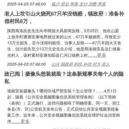
2025-04-03 07:46:00
账户,背后,苹果,支付,消费,苹果
老人上坟引山火烧死67只羊没钱赔，镇政府：准备补
偿村民8万，
陕西商洛的史先生向华商报大风新闻反映，3月25日，他在山梁
上放羊时遭遇安康地界烧过来的山火，67只羊被烧死，导致至少
13万元损失，至今没得到赔偿。当事人反映——67只羊因火灾丧
生，估计损失至少13万元史先生介绍，他是商洛镇安县达仁镇春
……更多
光村人，该村紧邻安康旬阳县仁河口镇桥上村
2025-04-03 07:46:00
山火,镇政府,村民,补偿,对方,老人
政已阅丨摄像头想装就装？这条新规事关每个人的隐
私
谁能安装摄像头？哪些区域严禁安装？怎么管理？……4月1日
起，随着《公共安全视频图像信息系统管理条例》（以下简称
《条例》）正式施行，这些问题都有了明确答案。同一天，浙江
各县(市、区)公安机关发布公告，正式启动公共安全视频系统备
案工作。近年来，公共安全视频图像信息系统在维护社会治安秩
……更多
序