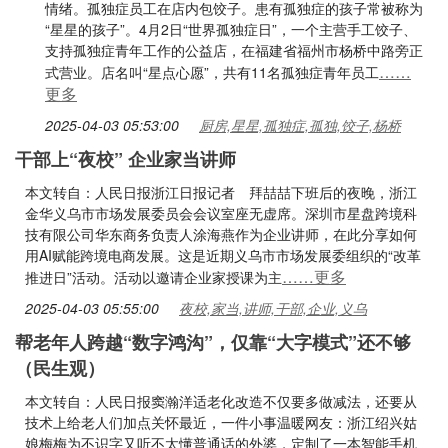
情绪。孤独症员工在店内包饺子。患有孤独症的孩子常被称为
“星星的孩子”。4月2日“世界孤独症日”，一个主营手工饺子、
支持孤独症青年工作的公益店，在福建省福州市杨桥中路旁正
……
式营业。店名叫“星点心愿”，共有11名孤独症青年员工
更多
2025-04-03 05:53:00
厨房,星星,孤独症,孤独,饺子,杨桥
干部上“夜校” 企业家当讲师
本文转自：人民日报浙江日报记者 拜喆喆下班后的夜晚，浙江
金华义乌市市场发展委员会会议室座无虚席。深圳市星盘跨境科
技有限公司华东商务负责人涂海燕作为企业讲师，在此分享如何
用AI赋能跨境电商发展。这是近期义乌市市场发展委组织的“改革
……更多
推进日”活动。活动以邀请企业家授课为主
2025-04-03 05:55:00
夜校,家当,讲师,干部,企业,义乌
帮老年人跨越“数字鸿沟”，仅靠“大字模式”还不够
（民生观）
本文转自：人民日报窦瀚洋适老化改造不仅要多做减法，还要从
技术上给老人们加点关怀最近，一件小事温暖网友：浙江绍兴姑
娘梅梅为不识字又听不太懂普通话的外婆，定制了一本智能手机