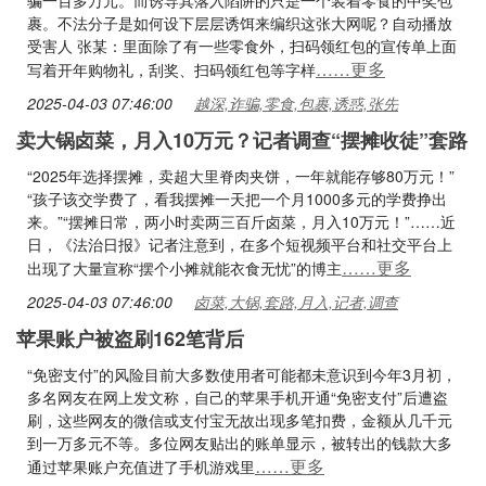
骗一百多万元。而诱导其落入陷阱的只是一个装着零食的中奖包
裹。不法分子是如何设下层层诱饵来编织这张大网呢？自动播放
受害人 张某：里面除了有一些零食外，扫码领红包的宣传单上面
……更多
写着开年购物礼，刮奖、扫码领红包等字样
2025-04-03 07:46:00
越深,诈骗,零食,包裹,诱惑,张先
卖大锅卤菜，月入10万元？记者调查“摆摊收徒”套路
“2025年选择摆摊，卖超大里脊肉夹饼，一年就能存够80万元！”
“孩子该交学费了，看我摆摊一天把一个月1000多元的学费挣出
来。”“摆摊日常，两小时卖两三百斤卤菜，月入10万元！”……近
日，《法治日报》记者注意到，在多个短视频平台和社交平台上
……更多
出现了大量宣称“摆个小摊就能衣食无忧”的博主
2025-04-03 07:46:00
卤菜,大锅,套路,月入,记者,调查
苹果账户被盗刷162笔背后
“免密支付”的风险目前大多数使用者可能都未意识到今年3月初，
多名网友在网上发文称，自己的苹果手机开通“免密支付”后遭盗
刷，这些网友的微信或支付宝无故出现多笔扣费，金额从几千元
到一万多元不等。多位网友贴出的账单显示，被转出的钱款大多
……更多
通过苹果账户充值进了手机游戏里