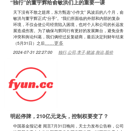
“独行”的董宇辉给俞敏洪们上的重要一课
天下没有不散之筵席，东方甄选“小作文” 风波后的八个月，俞
敏洪与董宇辉正式“分手”。“我们所面临的外部和内部的复杂
环境，不仅会使公司经营陷入困境，也对个人和公司的长远发
展造成伤害。为了确保与辉同行有更好的发展舞台，避免业务
冲突和舆论纠葛，我们俩经过反复磋商，最后决定到财年结束
……更多
（5月31日）之后
2024-07-31 22:27:00
独行,公司,李子,晓波,舆论,股价
明起停牌，210亿元龙头，控制权要变了？
中国基金报记者 闻言7月31日晚间，天士力发布公告称，公司