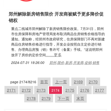
郑州解除新房销售限价 开发商被赋予更多降价促
销权
重点二线城市郑州解除了新房销售限价政策。7月31日，郑州
市住房保障和房地产管理局发布取消商品住房销售价格指导的
通知。通知称，经郑州市政府研究，住房保障部门不再对新建
商品住房销售价格进行指导，开发企业按照自主定价进行销
售、办理商品房预（销）售许可（备案）手续。“这说明郑州
……更多
放开了房价的定价空间
2024-07-31 19:26:00
郑州,限价,新房,开发商,促销,销售
首页
上一页
2169
2170
page 2174/8216
2171
2172
2173
2175
2176
2177
2174
2178
2179
下一页
末页