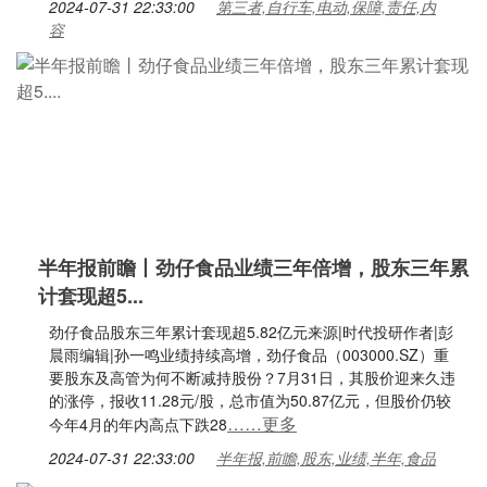
2024-07-31 22:33:00
第三者,自行车,电动,保障,责任,内
容
半年报前瞻丨劲仔食品业绩三年倍增，股东三年累
计套现超5...
劲仔食品股东三年累计套现超5.82亿元来源|时代投研作者|彭
晨雨编辑|孙一鸣业绩持续高增，劲仔食品（003000.SZ）重
要股东及高管为何不断减持股份？7月31日，其股价迎来久违
的涨停，报收11.28元/股，总市值为50.87亿元，但股价仍较
……更多
今年4月的年内高点下跌28
2024-07-31 22:33:00
半年报,前瞻,股东,业绩,半年,食品