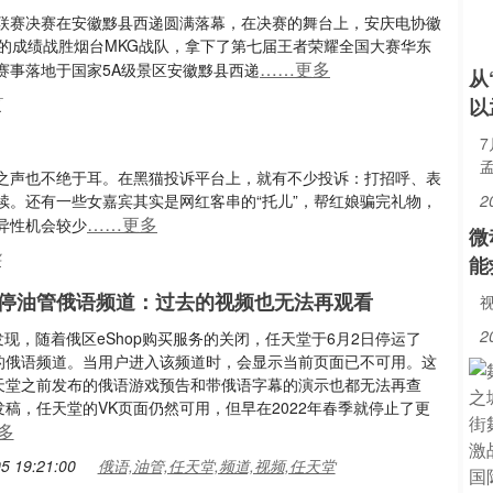
联赛决赛在安徽黟县西递圆满落幕，在决赛的舞台上，安庆电协徽
的成绩战胜烟台MKG战队，拿下了第七届王者荣耀全国大赛华东
……更多
赛事落地于国家5A级景区安徽黟县西递
从
区
以
7
之声也不绝于耳。在黑猫投诉平台上，就有不少投诉：打招呼、表
续。还有一些女嘉宾其实是网红客串的“托儿”，帮红娘骗完礼物，
2
……更多
异性机会较少
微
兴
能
停油管俄语频道：过去的视频也无法再观看
视
2
发现，随着俄区eShop购买服务的关闭，任天堂于6月2日停运了
be的俄语频道。当用户进入该频道时，会显示当前页面已不可用。这
天堂之前发布的俄语游戏预告和带俄语字幕的演示也都无法再查
稿，任天堂的VK页面仍然可用，但早在2022年春季就停止了更
多
5 19:21:00
俄语,油管,任天堂,频道,视频,任天堂