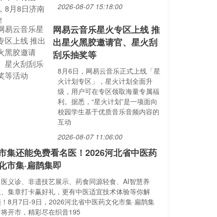
2026-08-07 15:18:00
网易云音乐星火专区上线 推
出星火黑胶邀请官、星火刮
刮乐抽奖等
8月6日，网易云音乐正式上线「星
火计划专区」，星火计划全面升
级，用户可在专区领取海量专属福
利。据悉，“星火计划”是一项面向
校园学生基于优质音乐音频内容的
互动
2026-08-07 11:06:00
市集还能免费看名医！2026河北省中医药
化市集·扁鹊集即
名医义诊、非遗技艺展示、药食同源轻食、AI智慧养
生、集章打卡赢好礼，更有中医适宜技术体验等你解
！8月7日-9日，2026河北省中医药文化市集·扁鹊集
即将开市，精彩尽在织音195