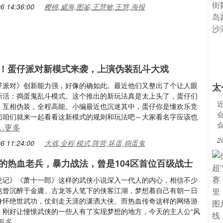
6 14:36:00
樱桃,威海,图鉴,王慧敏,王慧,海报
！蛋仔派对新模式来袭，上演伪装乱斗大戏
仔派对》创新能力强，好像的确如此。最近他们又整出了个让人眼
太
新活：捣蛋鬼乱斗模式。这个推出的新玩法真是太上头了，蛋仔们
、互相伪装，全程高能。小编最近也沉迷其中，蛋仔你是懂欢乐竞
面咱们就来一起看看这新模式的规则和玩法吧～大家看名字应该也
…更多
2
6 11:24:00
大戏,全程,模式,阵营,坏蛋,捣蛋鬼
的热血老兵，暴力战法，曾是104区首位百级战士
龙记》《萧十一郎》这样的武侠小说深入一代人的内心，相信不少
也曾沉醉于金庸、古龙等人笔下的侠客江湖，梦想着自己有朝一日
身怀绝世武功，仗剑走天涯的潇洒大侠。而热血传奇这样的网络游
，刚好让憧憬武侠的一些人有了实现梦想的地方，今天的主人公“风
更多