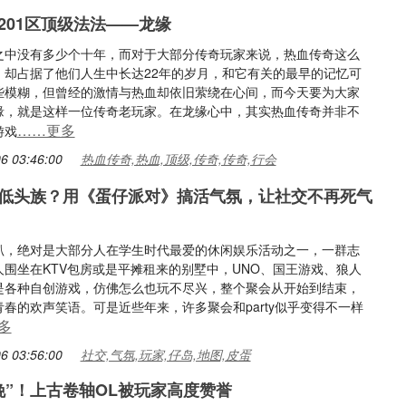
201区顶级法法——龙缘
之中没有多少个十年，而对于大部分传奇玩家来说，热血传奇这么
，却占据了他们人生中长达22年的岁月，和它有关的最早的记忆可
些模糊，但曾经的激情与热血却依旧萦绕在心间，而今天要为大家
缘，就是这样一位传奇老玩家。在龙缘心中，其实热血传奇并非不
……更多
游戏
6 03:46:00
热血传奇,热血,顶级,传奇,传奇,行会
低头族？用《蛋仔派对》搞活气氛，让社交不再死气
趴，绝对是大部分人在学生时代最爱的休闲娱乐活动之一，一群志
人围坐在KTV包房或是平摊租来的别墅中，UNO、国王游戏、狼人
是各种自创游戏，仿佛怎么也玩不尽兴，整个聚会从开始到结束，
春的欢声笑语。可是近些年来，许多聚会和party似乎变得不一样
多
6 03:56:00
社交,气氛,玩家,仔岛,地图,皮蛋
晚”！上古卷轴OL被玩家高度赞誉