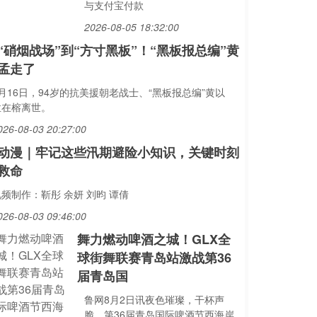
与支付宝付款
2026-08-05 18:32:00
“硝烟战场”到“方寸黑板”！“黑板报总编”黄
孟走了
月16日，94岁的抗美援朝老战士、“黑板报总编”黄以
孟在榕离世。
026-08-03 20:27:00
动漫｜牢记这些汛期避险小知识，关键时刻
救命
频制作：靳彤 余妍 刘昀 谭倩
026-08-03 09:46:00
舞力燃动啤酒之城！GLX全
球街舞联赛青岛站激战第36
届青岛国
鲁网8月2日讯夜色璀璨，干杯声
脆。第36届青岛国际啤酒节西海岸