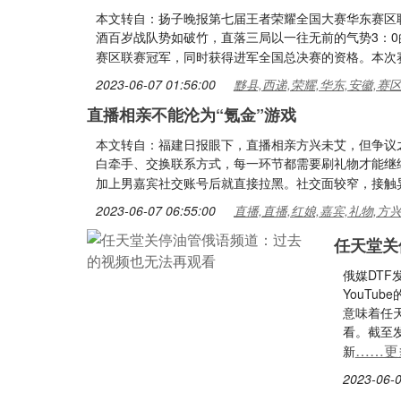
本文转自：扬子晚报第七届王者荣耀全国大赛华东赛区
酒百岁战队势如破竹，直落三局以一往无前的气势3：0
赛区联赛冠军，同时获得进军全国总决赛的资格。本次
2023-06-07 01:56:00
黟县,西递,荣耀,华东,安徽,赛
直播相亲不能沦为“氪金”游戏
本文转自：福建日报眼下，直播相亲方兴未艾，但争议
白牵手、交换联系方式，每一环节都需要刷礼物才能继
加上男嘉宾社交账号后就直接拉黑。社交面较窄，接触
2023-06-07 06:55:00
直播,直播,红娘,嘉宾,礼物,方
任天堂关
俄媒DTF
YouTu
意味着任
看。截至发
……更
新
2023-06-0