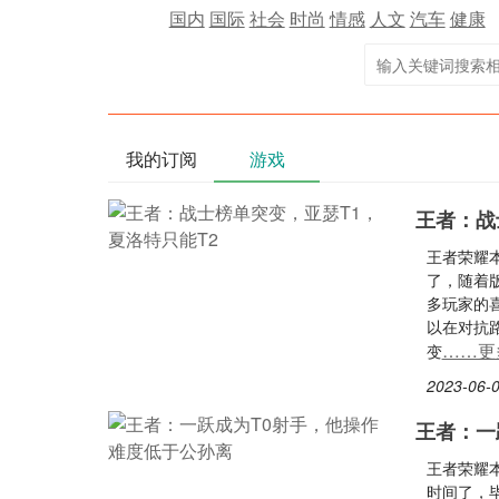
国内
国际
社会
时尚
情感
人文
汽车
健康
我的订阅
游戏
王者：战
王者荣耀
了，随着
多玩家的
以在对抗
……更
变
2023-06-0
王者：一
王者荣耀
时间了，