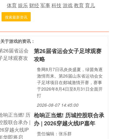
体育
娱乐
财经
军事
科技
游戏
教育
育儿
搜索最新资讯
多关于
游戏
的资讯：
第26届省运会女子足球观赛
攻略
鲁网8月7日讯炎炎盛夏，绿茵角逐
激情而来。第26届山东省运动会女
子足球项目在郯城激情开赛，赛事
于2026年8月4日至8月31日全面开
打
2026-08-07 14:45:00
枪响正当燃! 历城控股联合承
办 | 2026穿越火线IP嘉年
责任编辑：张乐群