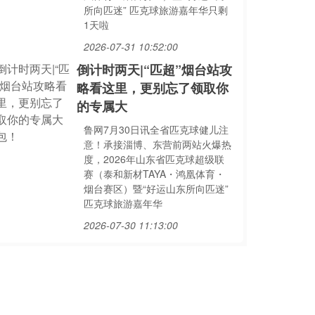
所向匹迷” 匹克球旅游嘉年华只剩
1天啦
2026-07-31 10:52:00
倒计时两天|“匹超”烟台站攻
略看这里，更别忘了领取你
的专属大
鲁网7月30日讯全省匹克球健儿注
意！承接淄博、东营前两站火爆热
度，2026年山东省匹克球超级联
赛（泰和新材TAYA・鸿凰体育・
烟台赛区）暨“好运山东所向匹迷”
匹克球旅游嘉年华
2026-07-30 11:13:00