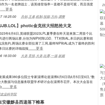
操作为一名老牌战士，该英雄登场率一直都不是很可观，而且强度
2
……更多
7 18:25:00
共创,王者,机制,技能,方向,调整
JB.LOL】photic金克丝大招怒抢大龙
023年6月6日,英雄联盟2023LPL夏季赛在昨天迎来第二周首个比
共进行两场比赛,分别为NIP对阵LGD、TT对阵AL,本日的比赛和前
况焦灼,两场比赛全部拉满了三局,最终NIP和AL成为了最终的胜利
……更多
是本日比赛的详细战报
6 18:33:00
大龙,竞技,大龙,比赛,一波,妖姬
成果380多位院士专家淄博论道淄博6月6日讯6月5日至6日,“数
农业大数据与信息服务联盟学术研讨会在淄博市召开。本次大会旨在
……更多
台
中国农业科学院
在安徽黟县西递落下帷幕