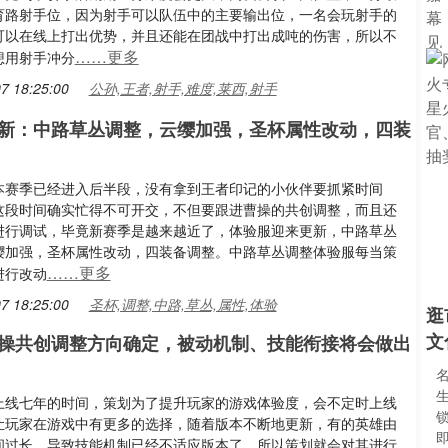
育路射手位，因为射手可以队伍中的主要输出位，一名会玩射手的
可以在线上打出优势，并且还能在团战中打出成吨的伤害，所以不
……更多
想用射手冲分
7 18:25:00
公孙,王者,射手,难度,莱西,射手
新：中路草丛调整，云缨加强，圣杯属性改动，四装
本赛季已经进入后半段，没有拿到王者印记的小伙伴要抓紧时间
这段时间确实忙得不可开交，不但要跟进曹操的共创调整，而且还
进行调试，毕竟新赛季是越来越近了，体验服迎来更新，中路草丛
缨加强，圣杯属性改动，四装备调整。中路草丛调整体验服每当策
……更多
进行改动
7 18:25:00
圣杯,调整,中路,草丛,属性,体验
逛
文
操共创调整方向确定，被动机制、技能衔接将会做出
上线七年的时间，策划为了提升玩家的游戏体验度，会不定时上线
锁
让玩家在游戏中有更多的选择，随着版本不断地更新，有的英雄由
间过长，导致技能机制已经不适应版本了，所以策划就会对其进行