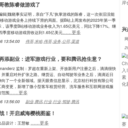
哥教陈睿做游戏了
编辑|魏晓事实证明，亲自“下凡”执掌游戏的陈睿，这一次依旧没能
移动游戏业务上持续下滑的局面。据B站上周发布的2023年第一季
，该季度B站移动游戏业务收入为1.65亿美元，同比下降17%。继
兴
……更多
第四季度移动游戏营收达到1.65亿美元
6 13:54:00
伟哥,米哈,伟哥,业务,公司,渠道
2
再添副业：进军游戏行业，要和腾讯抢生意？
rnanderz 监制：罗超在重新上架、开放新用户注册之后，滴滴很快
，并重启对外扩张之路。继货运、自动驾驶等业务之后，滴滴近日
伸向了一个全新领域。据天眼查信息显示，北京桔行科技有限公司
工商变更，新增了微小型客车租赁经营、洗车服务和互联网游戏服
……更多
营范围
6 13:56:00
副业,腾讯,行业,行业,驾驶,腾讯
战！开启威海樱桃图鉴！
……更多
出品设计：王慧敏