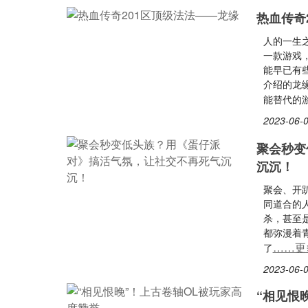
热血传奇
人的一生
一款游戏
能早已有
介绍的龙
能替代的
2023-06-0
聚会秒变
沉沉！
聚会、开
同道合的
杀，甚至
都弥漫着青
……更
了
2023-06-0
“相见恨