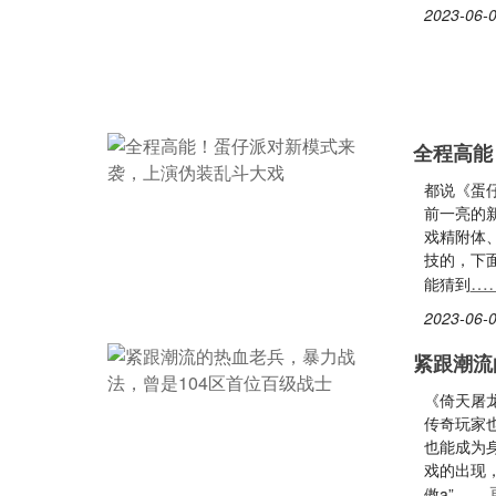
2023-06-0
全程高能
都说《蛋
前一亮的
戏精附体
技的，下
…
能猜到
2023-06-0
紧跟潮流
《倚天屠
传奇玩家
也能成为
戏的出现
……
傲a”