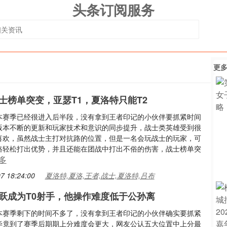
头条订阅服务
更
士榜单突变，亚瑟T1，夏洛特只能T2
本赛季已经很进入后半段，没有拿到王者印记的小伙伴要抓紧时间
版本不断的更新和玩家技术和意识的同步提升，战士类英雄受到很
喜欢，虽然战士主打对抗路的位置，但是一名会玩战士的玩家，可
路轻松打出优势，并且还能在团战中打出不俗的伤害，战士榜单突
多
7 18:24:00
夏洛特,夏洛,王者,战士,夏洛特,吕布
跃成为T0射手，他操作难度低于公孙离
本赛季剩下的时间不多了，没有拿到王者印记的小伙伴确实要抓紧
毕竟到了赛季后期期上分难度会更大，网友公认五大位置中上分最