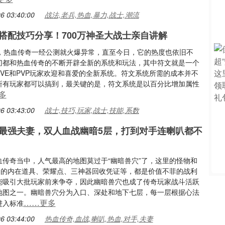
6 03:40:00
战法,老兵,热血,暴力,战士,潮流
搭配技巧分享！700万神圣大战士亲自讲解
前，热血传奇一经公测就火爆异常，直至今日，它的热度也依旧不
切都和热血传奇的不断开辟全新的系统和玩法，其中符文就是一个
PVE和PVP玩家欢迎和喜爱的全新系统。符文系统所需的成本并不
所有玩家都可以搞到，最关键的是，符文系统是以百分比增加属性
多
6 03:43:00
战士,技巧,玩家,战士,技能,系数
最强夫妻，双人血战幽暗5层，打到对手连喇叭都不
血传奇当中，人气最高的地图莫过于“幽暗兽穴”了，这里的怪物和
产出的内在道具、荣耀点、三神器回收凭证等，都是价值不菲的战利
能吸引大批玩家前来争夺，因此幽暗兽穴也成了传奇玩家战斗活跃
地图之一。幽暗兽穴分为入口、深处和地下七层，每一层根据心法
……更多
进入标准
6 03:44:00
热血传奇,血战,喇叭,热血,对手,夫妻