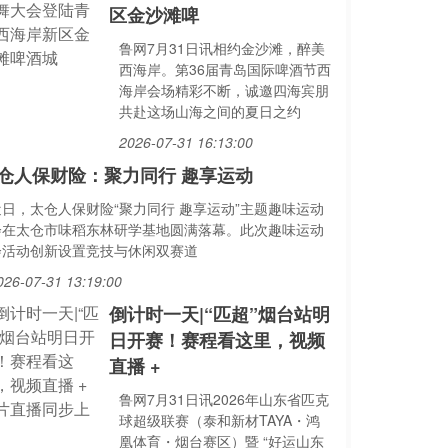
区金沙滩啤
鲁网7月31日讯相约金沙滩，醉美
西海岸。第36届青岛国际啤酒节西
海岸会场精彩不断，诚邀四海宾朋
共赴这场山海之间的夏日之约
2026-07-31 16:13:00
仓人保财险：聚力同行 趣享运动
近日，太仓人保财险“聚力同行 趣享运动”主题趣味运动
会在太仓市味稻东林研学基地圆满落幕。此次趣味运动
会活动创新设置竞技与休闲双赛道
026-07-31 13:19:00
倒计时一天|“匹超”烟台站明
日开赛！赛程看这里，视频
直播 +
鲁网7月31日讯2026年山东省匹克
球超级联赛（泰和新材TAYA・鸿
凰体育・烟台赛区）暨 “好运山东