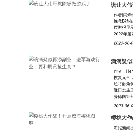
该让大伟
作者|闫烨
挽救B站在
度财报显示
2022年
2023-06-0
滴滴疑似
作者：He
恢复元气
还将触角
近日发生
务德国经
2023-06-0
樱桃大作
海报新闻