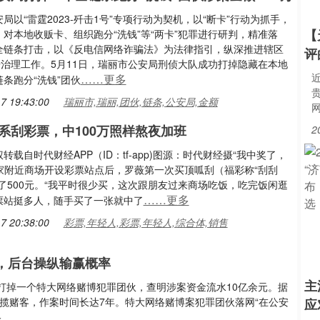
局以“雷霆2023-歼击1号”专项行动为契机，以“断卡”行动为抓手，
【
对本地收贩卡、组织跑分“洗钱”等“两卡”犯罪进行研判，精准落
全链条打击，以《反电信网络诈骗法》为法律指引，纵深推进辖区
评
击治理工作。5月11日，瑞丽市公安局刑侦大队成功打掉隐藏在本地
……更多
条跑分“洗钱”团伙
7 19:43:00
瑞丽市,瑞丽,团伙,链条,公安局,金额
系刮彩票，中100万照样熬夜加班
2
转载自时代财经APP（ID：tf-app)图源：时代财经摄“我中奖了，
”家附近商场开设彩票站点后，罗薇第一次买顶呱刮（福彩称“刮刮
了500元。“我平时很少买，这次跟朋友过来商场吃饭，吃完饭闲逛
……更多
票站挺多人，随手买了一张就中了
7 20:38:00
彩票,年轻人,彩票,年轻人,综合体,销售
，后台操纵输赢概率
主
打掉一个特大网络赌博犯罪团伙，查明涉案资金流水10亿余元。据
招揽赌客，作案时间长达7年。特大网络赌博案犯罪团伙落网“在公安
应
多