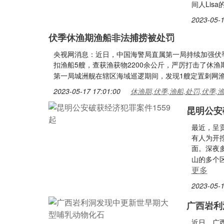
间人Lis
2023-05-1
伏季休渔期渔船非法捕捞被处罚
央视网消息：近日，中国海警局直属第一局持续加强伏
扣渔船5艘，查获渔获物2200余公斤，严厉打击了休
第一局城洲舰在辖区海域巡逻期间，发现1艘定置刺网渔
2023-05-17 17:01:00
休渔期,伏季,渔船,处罚,伏季,
昆明公安
最近，呈
有人为开
面。深夜
山的多个
更多
2023-05-1
广西岩利
近日，广