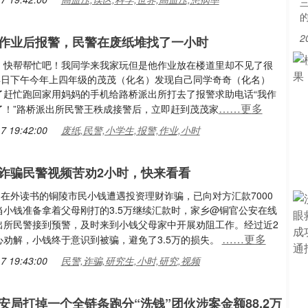
2
作业后报警，民警在废纸堆找了一小时
，快帮帮忙吧！我同学来我家玩但是他作业放在楼道里却不见了很
14日下午今年上四年级的茂茂（化名）发现自己同学奇奇（化名）
了赶忙跑回家用妈妈的手机给路桥派出所打去了报警求助电话“我作
……更多
了！”路桥派出所民警王秩成接警后，立即赶到茂茂家
7 19:42:00
废纸,民警,小学生,报警,作业,小时
诈骗民警视频苦劝2小时，快来看看
，在外读书的铜陵市民小钱遭遇投资理财诈骗，已向对方汇款7000
当小钱准备拿着父母刚打的3.5万继续汇款时，家乡@铜官公安在线
出所民警接到预警，及时来到小钱父母家中开展劝阻工作。经过近2
……更多
心劝解，小钱终于意识到被骗，避免了3.5万的损失。
7 19:43:00
民警,诈骗,研究生,小时,研究,视频
安局打掉一个全链条跑分“洗钱”团伙涉案金额88.2万