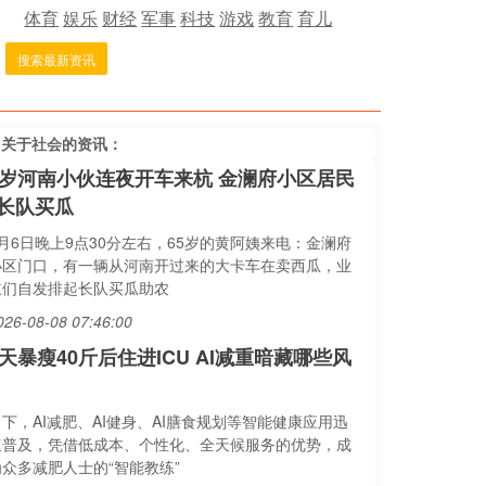
体育
娱乐
财经
军事
科技
游戏
教育
育儿
搜索最新资讯
多关于
社会
的资讯：
5岁河南小伙连夜开车来杭 金澜府小区居民
长队买瓜
8月6日晚上9点30分左右，65岁的黄阿姨来电：金澜府
小区门口，有一辆从河南开过来的大卡车在卖西瓜，业
主们自发排起长队买瓜助农
026-08-08 07:46:00
5天暴瘦40斤后住进ICU AI减重暗藏哪些风
下，AI减肥、AI健身、AI膳食规划等智能健康应用迅
速普及，凭借低成本、个性化、全天候服务的优势，成
为众多减肥人士的“智能教练”