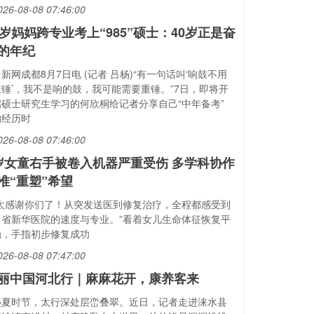
026-08-08 07:46:00
1岁妈妈跨专业考上“985”硕士：40岁正是奋
的年纪
新网成都8月7日电 (记者 吕杨)“有一句话叫‘响鼓不用
重锤’，我不是响的鼓，我可能需要重锤。”7日，即将开
启硕士研究生学习的何欣桐给记者分享自己“中年备考”
的经历时
026-08-08 07:46:00
岁女童右手被卷入机器严重受伤 多学科协作
准“重塑”希望
“太感谢你们了！从突发送医到修复治疗，全程都感受到
了省新华医院的速度与专业。”看着女儿生命体征恢复平
稳，手指初步修复成功
026-08-08 07:47:00
丽中国河北行｜麻麻花开，康养客来
盛夏时节，太行深处层峦叠翠。近日，记者走进涞水县