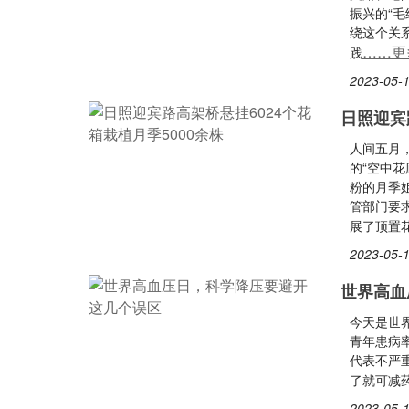
振兴的“
绕这个关
……更
践
2023-05-1
日照迎宾
人间五月
的“空中
粉的月季
管部门要
展了顶置
2023-05-1
世界高血
今天是世界
青年患病
代表不严
了就可减
2023-05-1