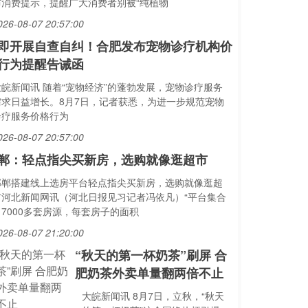
布消费提示，提醒广大消费者别被“纯植物
026-08-07 20:57:00
即开展自查自纠！合肥发布宠物诊疗机构价
行为提醒告诫函
大皖新闻讯 随着“宠物经济”的蓬勃发展，宠物诊疗服务
需求日益增长。8月7日，记者获悉，为进一步规范宠物
诊疗服务价格行为
026-08-07 20:57:00
郸：轻点指尖买新房，选购就像逛超市
邯郸搭建线上选房平台轻点指尖买新房，选购就像逛超
市河北新闻网讯（河北日报见习记者冯依凡）“平台集合
了7000多套房源，每套房子的面积
026-08-07 21:20:00
“秋天的第一杯奶茶”刷屏 合
肥奶茶外卖单量翻两倍不止
大皖新闻讯 8月7日，立秋，“秋天