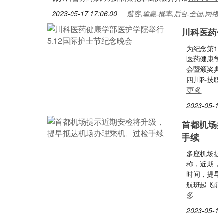
2023-05-17 17:06:00
赌客,输赢,概率,后台,全国,网
川科医药
为纪念第
医药健康
会暨颁奖
四川科技
更多
2023-05-1
首都机场
手续
多座机场
称，近期
时间，提
航班起飞
多
2023-05-1