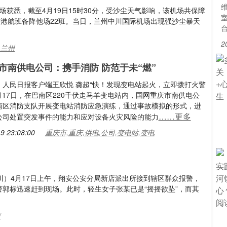
获悉，截至4月19日15时30分，受沙尘天气影响，该机场共保障
，进港航班备降他场22班。当日，兰州中川国际机场出现强沙尘暴天
2
,兰州
市南供电公司：携手消防 防范于未“燃”
：人民日报客户端王欣悦 龚超“快！发现变电站起火，立即拨打火警
月17日，在巴南区220千伏走马羊变电站内，国网重庆市南供电公
南区消防支队开展变电站消防应急演练，通过事故模拟的形式，进
……更多
公司处置突发事件的能力和应对设备火灾风险的能力
9 23:08:00
重庆市,重庆,供电,公司,变电站,变电
鲁川）4月17日上午，翔安公安分局新店派出所接到辖区群众报警，
警郭标迅速赶到现场。此时，轻生女子张某已是“摇摇欲坠”，而其
西