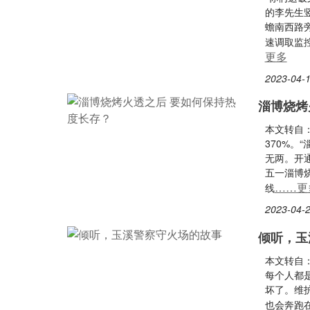
的李先生
蟾南西路
速调取监
更多
2023-04-1
淄博烧烤
本文转自
370%。
无两。开
五一淄博烧
……更
线
2023-04-2
倾听，玉
本文转自
每个人都
坏了。维
也会奔跑