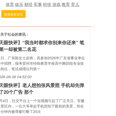
体育
娱乐
财经
军事
科技
游戏
教育
育儿
搜索最新资讯
多关于
社会
的资讯：
天眼快评】“我当时都求你别来你还来” 笔
第一却被第二名花
近日，广东陈女士反映，其参加2026年广东省事业单位
集中招聘，报考雷州市特殊教育学校高中舞蹈组专业技
术岗位，笔试成绩位列第一
026-08-06 04:52:00
天眼快评】老人想拍张风景照 手机却先弹
了20个广告 那个
8月4日，社交平台上一个短视频引起了广泛关注。安徽
一景区内，一位大爷举起手机想拍下眼前的美景，却在
半分钟内被弹窗打断了20次