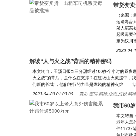
带货变卖
（来源：
运送毒品
疑人窦某
起吸毒案
定为汉川
2023-04-1
解读“人与火之战”背后的精神密码
本文转自：玉溪日报□ 三分甜经过100多个小时的昼夜鏖
火之战”的背后，是什么在支撑？在这场山火救援中，
们新的长城”，他们逆行的力量是燃烧的精神火焰——“
2023-04-20 01:03:00
背后,密码,精神,众志,成城,精
我市60
本文转自
老年人意
件1172
兰州市政