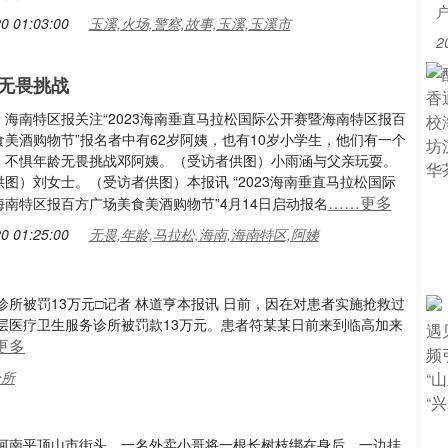
0 01:03:00
玉溪,火场,警察,故事,玉溪,玉溪市
2
无畏挑战
海南特区报关注“2023海南垂直马拉松国际公开赛暨海南特区报百
美酒购物节”报名者中有62岁阿姨，也有10岁小学生，他们有一个
：不惧年龄无畏挑战邓阿姨。（受访者供图）小雨涵与父亲玩耍。
图）刘女士。（受访者供图）本报讯 “2023海南垂直马拉松国际
……更多
海南特区报百方广场美食美酒购物节”4月14日启动报名
0 01:25:00
无畏,年龄,马拉松,海南,海南特区,阿姨
所被罚13万元□记者 林道亨本报讯 日前，因在对患者实施抢救过
层医疗卫生服务诊所被罚款13万元。患者符某某日前来到临高加来
更多
诊所
河南平顶山市街头，一名外卖小哥将一根长树枝绑在身后，一边挂