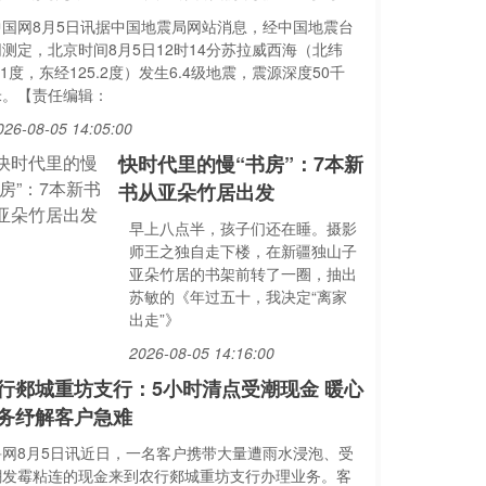
中国网8月5日讯据中国地震局网站消息，经中国地震台
网测定，北京时间8月5日12时14分苏拉威西海（北纬
.1度，东经125.2度）发生6.4级地震，震源深度50千
米。【责任编辑：
026-08-05 14:05:00
快时代里的慢“书房”：7本新
书从亚朵竹居出发
早上八点半，孩子们还在睡。摄影
师王之独自走下楼，在新疆独山子
亚朵竹居的书架前转了一圈，抽出
苏敏的《年过五十，我决定“离家
出走”》
2026-08-05 14:16:00
行郯城重坊支行：5小时清点受潮现金 暖心
务纾解客户急难
鲁网8月5日讯近日，一名客户携带大量遭雨水浸泡、受
潮发霉粘连的现金来到农行郯城重坊支行办理业务。客