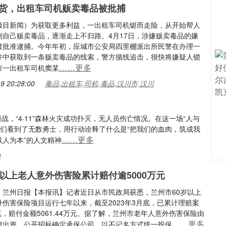
货，出租车司机贩卖毒品被批捕
极目新闻）为获取更多利益，一出租车司机铤而走险，从开始帮人
到自己贩卖毒品，逐渐走上不归路。4月17日，涉嫌贩卖毒品的嫌
被批准逮捕。今年年初，应城市公安局四里棚派出所民警在办理一
件中获取到一条贩卖毒品的线索，警方循线追击，很快将嫌疑人锁
……更多
市一出租车司机窦某
9 20:28:00
毒品,出租车,司机,毒品,汉川市,汉川
战，“4·11”森林火灾成功扑灭，无人员伤亡情况。在这一场“人与
我们看到了无数勇士，用行动诠释了什么是“把我们的血肉，筑成我
……更多
以人为本”的人文精神
神
岁以上老人意外伤害险累计赔付逾5000万元
：兰州日报【本报讯】记者近日从市民政局获悉，兰州市60岁以上
外伤害保险项目运行七年以来，截至2023年3月底，已累计理赔案
7笔，赔付金额5061.44万元。据了解，兰州市老年人意外伤害保险由
……更多
府出资，公开招标确定承保公司，以不记名方式统一投保