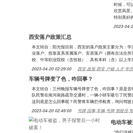
时候，可
欣赏风景
特别美好
2023-04-2
西安落户政策汇总
本文转自：阳光报目前，西安的落户政策主要分为：学
业落户、投靠直系亲属落户、安居落户（拥有合法住所
校、中等职业院校（含技校）、具有本科（含）以上学
2023-04-20 02:29:00
西安,政策,西安,户籍,人才,学
车辆号牌变了色，咋回事？
本文转自：兰州晚报车辆号牌变了色，咋回事？原是音响
队民警在南河南路疏导交通时，一辆小轿车吸引了民警
这到底是怎么回事呢？民警将车辆拦停检查，询问驾驶
2023-04-20 02:49:00
号牌,回事,车辆,号牌,驾驶员,
电动车被
“你们这