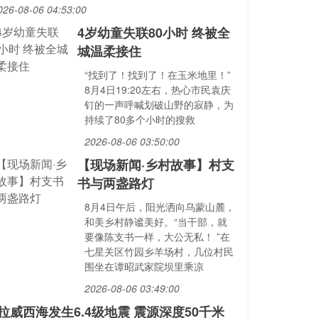
026-08-06 04:53:00
4岁幼童失联80小时 终被全
城温柔接住
“找到了！找到了！在玉米地里！”
8月4日19:20左右，热心市民袁庆
钉的一声呼喊划破山野的寂静，为
持续了80多个小时的搜救
2026-08-06 03:50:00
【现场新闻·乡村故事】村支
书与两盏路灯
8月4日午后，阳光洒向乌蒙山麓，
和美乡村静谧美好。“当干部，就
要像陈支书一样，大公无私！ ”在
七星关区竹园乡羊场村，几位村民
围坐在谭昭武家院坝里乘凉
2026-08-06 03:49:00
拉威西海发生6.4级地震 震源深度50千米