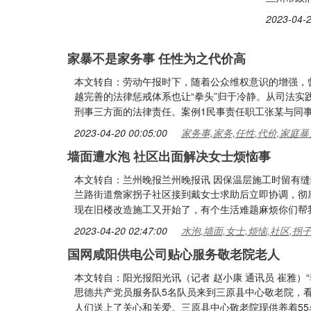
2023-04-2
家暴不是家务事 任性为之代价高
本文转自：劳动午报时下，随着公众维权意识的增强，曾
越完善的法律惩戒体系也让“拳头”归于冷静。从司法
刑事三方面的法律责任。案例1民事责任职工张某与同事
2023-04-20 00:05:00
家务事,家务,任性,代价,家庭暴
墙面遭水泡 社区出面解决女士烦恼事
本文转自：兰州晚报兰州晚报讯 因保温层施工时留有缝
兰路街道詹家拐子社区接到戴女士求助后立即协调，彻底
现在旧楼改造施工又开始了，有个生活难题麻烦你们帮
2023-04-20 02:47:00
水泡,墙面,女士,烦恼,社区,拐
国网咸阳供电公司贴心服务敬老院老人
本文转自：阳光报阳光讯（记者 赵小康 通讯员 崔雅）
思德共产党员服务队5名队员来到三原县中心敬老院，
人们送上了关心和关爱。三原县中心敬老院现供养着5