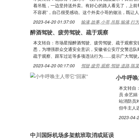
着吊瓶，一边坚持送外卖。有好心的路人看见了，上前
不容易”，自己很受感动。这个外卖小哥的做法，既让
2023-04-20 01:37:00
输液,故事,小哥,吊瓶,输液,行
醉酒驾驶、疲劳驾驶、疏于观察
本文转自：市场星报醉酒驾驶、疲劳驾驶、疏于观察安
悉，为增强群众交通安全意识，安徽省公安厅交警总队
疏于观察、跟车过近等多项违法行为……提示广大驾驶
2023-04-20 00:17:00
驾驶,疲劳,观察,驾驶,道路,陈
小牛呼唤
本文转自
员 余艺娟
站消防员
但牛主人
2023-04-2
中川国际机场多架航班取消或延误