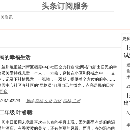
头条订阅服务
更
【
试
居民的幸福生活
兰州晚报兰州新区栖霞中心社区全力打造“微网格”“编”出居民的幸
格员关爱特殊儿童一个人，一方格，穿梭在小区和楼栋之中；一支
本，记录下社情民意；一张嘴，一双腿，提供着全方位的服务……
栖霞中心社区各社区的“网格员”们用自己的微光，点亮居民的日常
2
更多
【
0 02:47:00
居民,幸福,生活,社区,网格,兰州
出
二年级 叶睿萌:
：闽南日报周末我最喜欢去长泰的半月山玩，因为那里有舒服的温
适的酒店、有香喷喷的美食，还有美丽的风景。而且，在泡温泉的