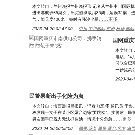
本文转自：兰州晚报兰州晚报讯 记者从兰州中川国际机场
进出港航班65架次，出港航班取消35架，延误32架
……更多
气，能见度400米，短时有强沙尘暴
2023-04-20 02:47:00
中川,中川国际,航班,机场,国际
国网重庆
本文转自
电话。”4
司联合巴
一步提高
2023-04-1
民警果断出手化险为夷
本文转自：海西晨报晨报讯（记者 张雅雯 通讯员 于
称发现一女子在某小区露台边缘“要跳楼”。接警后，民
……更多
男友因手已脱力无法抓住她，情况十分危急
2023-04-20 00:58:00
民警,张某,民警,露台,男友,海