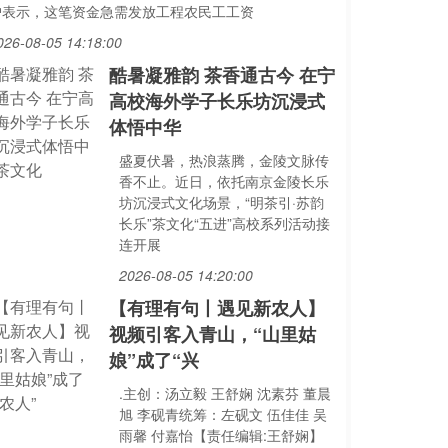
户表示，这笔资金急需发放工程农民工工资
026-08-05 14:18:00
酷暑凝雅韵 茶香通古今 在宁
高校海外学子长乐坊沉浸式
体悟中华
盛夏伏暑，热浪蒸腾，金陵文脉传
香不止。近日，依托南京金陵长乐
坊沉浸式文化场景，“明茶引·苏韵
长乐”茶文化“五进”高校系列活动接
连开展
2026-08-05 14:20:00
【有理有句丨遇见新农人】
视频引客入青山，“山里姑
娘”成了“兴
.主创：汤立毅 王舒娴 沈素芬 董晨
旭 李砚青统筹：左砚文 伍佳佳 吴
雨馨 付嘉怡【责任编辑:王舒娴】