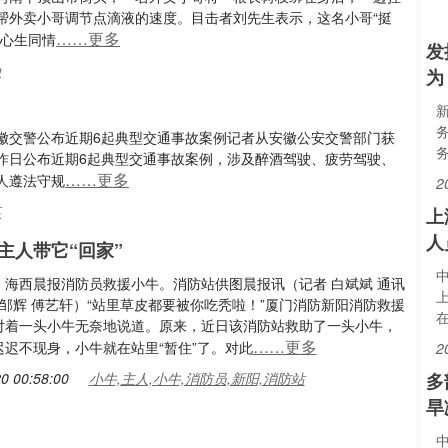
帮外卖小哥调节点滴液的速度。目击者刘先生表示，这名小哥“挺
……更多
人心生同情
发
为
为
徽交警公布近期6起典型交通事故案例记者从安徽公安交警部门获
昨日公布近期6起典型交通事故案例，涉及醉酒驾驶、疲劳驾驶、
……更多
人遵法守规
2
某
上
人
主人带它“回家”
：海西晨报消防员救援小牛。消防站供图晨报讯（记者 白斌斌 通讯
 邹辉 傅艺轩）“站里草皮都要被你吃秃啦！”厦门消防新阳消防救援
对着一头小牛无奈地说道。原来，近日该消防站救助了一头小牛，
……更多
迟迟不现身，小牛就在站里“暂住”了。对此
2
0 00:58:00
小牛,主人,小牛,消防员,新阳,消防站
多
旱