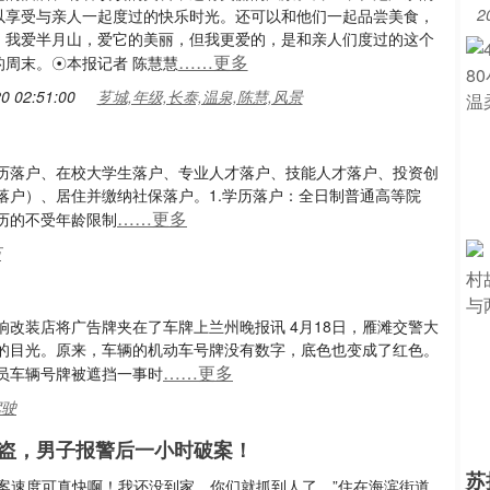
2
以享受与亲人一起度过的快乐时光。还可以和他们一起品尝美食，
。我爱半月山，爱它的美丽，但我更爱的，是和亲人们度过的这个
……更多
的周末。☉本报记者 陈慧慧
0 02:51:00
芗城,年级,长泰,温泉,陈慧,风景
历落户、在校大学生落户、专业人才落户、技能人才落户、投资创
落户）、居住并缴纳社保落户。1.学历落户：全日制普通高等院
……更多
历的不受年龄限制
历
改装店将广告牌夹在了车牌上兰州晚报讯 4月18日，雁滩交警大
的目光。原来，车辆的机动车号牌没有数字，底色也变成了红色。
……更多
员车辆号牌被遮挡一事时
驾驶
盗，男子报警后一小时破案！
苏
破案速度可真快啊！我还没到家，你们就抓到人了。”住在海滨街道