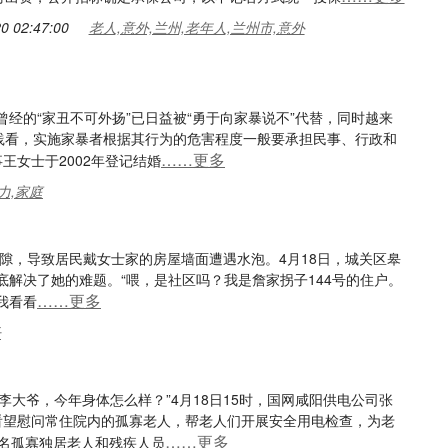
0 02:47:00
老人,意外,兰州,老年人,兰州市,意外
经的“家丑不可外扬”已日益被“勇于向家暴说不”代替，同时越来
实践看，实施家暴者根据其行为的危害程度一般要承担民事、行政和
……更多
王女士于2002年登记结婚
力,家庭
隙，导致居民戴女士家的房屋墙面遭遇水泡。4月18日，城关区皋
解决了她的难题。“喂，是社区吗？我是詹家拐子144号的住户。
……更多
我看看
子
“李大爷，今年身体怎么样？”4月18日15时，国网咸阳供电公司张
看望慰问常住院内的孤寡老人，帮老人们开展安全用电检查，为老
……更多
5名孤寡独居老人和残疾人员