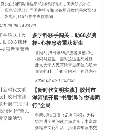
维吾尔自治区防汛抗旱总指挥部请求，国家防总办公
室、应急管理部会同国家粮食和储备局调拨抗旱水泵40
台、发电机115台等中央抗旱物
026-08-05 14:36:00
多学科联手闯关，助68岁脑
梗+心梗患者重获新生
鲁网8月5日讯68岁患者脑梗和心
梗同时发生，面对这道生死难题，
北京大学人民医院青岛医院心脏大
血管外科、心血管内科、神经内科
2026-08-05 14:53:00
【新时代文明实践】胶州市
洋河镇开展“书香润心 悦读同
行”全民
鲁网8月5日讯（记者 孙强）为持
续推进全民阅读走深走实，丰富群
众精神文化生活，搭建青年读书交