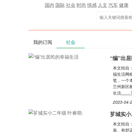
国内
国际
社会
时尚
情感
人文
汽车
健康
我的订阅
社会
“编”出
本文转自：
福生活网
笔，一个
兰州新区
……
生活
2023-04-2
芗城实小
本文转自
泉、有舒