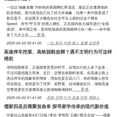
一位以“抽象发癫”为特色的美国网红界顶流，最近正在遭遇他的
职业危机。因为发现自己玩了好几年抽象，结果一来中国变成了
新兵蛋子。你这两天大概也在社交平台上刷到过这个网名
Speed、绰号“甲亢哥”的黑人网红，正在国内各大城市进行“全国
巡演”。来中国之前，是传统地道的美国精神小伙一枚——在中国
……更多
呆了几天之后
2025-04-02 00:41:00
一比,新兵,中国,路人,直播,全世界
高速停车挖菜、高铁脱鞋放脚？遇不文明行为可这样
维权
清明假期将至，正值踏青赏景好时节，自驾出行的人多了起来，
不过问题也随之而来。近日，交警在执勤时发现，在高速公路上
违法停车的现象有所增多，理由也是五花八门，有的驾驶人把车
停在路边，居然是为了挖笋、采野菜。自动播放近日，湖南高速
……更多
交警巡逻至京港澳高速公路湖南株洲段时
2025-04-02 01:41:00
高铁,文明,行为,高速,列车,驾驶人
儒家四圣后裔聚首曲阜 探寻家学传承的现代新价值
中新社山东曲阜4月1日电 (李欣 李明芮 王峰)“斯文在兹”——儒家