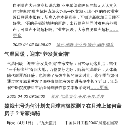
自测噪声大开发商却说合格 业主希望建隔音屏却无人认责入
住“地铁房”噪声超标该怎么办昌平区龙湖云璟小区的多位业主
近日联系本报称，新房入住本是喜事，可搬进新家却天天睡不
好觉。“买的是邻近地铁的新房，出行便利的同时难免有些噪
……
声，可噪声不能超标啊。”业主反映，大家自测噪声超标
更多
2025-04-02 09:56:00
噪声,地铁,怎么办,噪声,地铁,隔音
气温回暖，迎来“养发黄金期”
气温回暖，迎来“养发黄金期”专家支招：日常做到这几点，留住
“三千烦恼丝”春回大地，万物复苏之际，随着气温攀升，人体新
陈代谢逐渐旺盛，也迎来了头发生长的黄金时期。这个季节如何
通过饮食滋养秀发？哪些食物能有效促进头发生长？近日，江苏
……更多
省中医院皮肤科主治医师刘佳在接受本报采访时
2025-04-02 09:56:00
养发,气温,黄金,头发,头皮,养发
嫦娥七号为何计划去月球南极探测？在月球上如何盖
房子？专家揭秘
昨天（4月1日），“九天揽月——中国探月工程20年”展览在国家