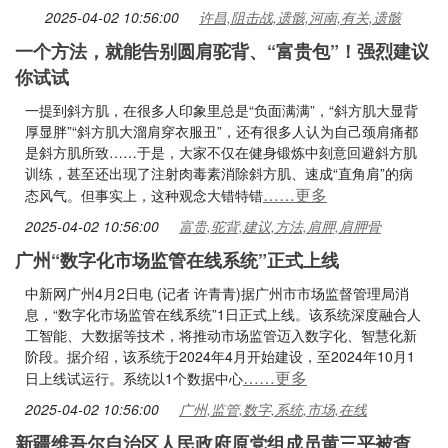
2025-04-02 10:56:00
许昌,阻击战,遗骸,河南,有关,遗骸
一个方法，就能告别圆肩驼背、“富贵包”！强烈建议
你试试
一提到斜方肌，在很多人印象里总是“负面满满”，“斜方肌大显背
厚显胖”“斜方肌大溜肩穿衣服丑”，还有很多人认为自己颈肩痛都
是斜方肌所致……于是，大家不仅在健身锻炼中刻意回避斜方肌
训练，甚至还出现了注射肉毒素消除斜方肌、速成“直角肩”的病
……更多
态风气。但事实上，这种观念大错特错
2025-04-02 10:56:00
富贵,驼背,建议,方法,肩胛,肩胛骨
广州“数字化市场监管在线系统”正式上线
中新网广州4月2日电 (记者 许青青)据广州市市场监督管理局消
息，“数字化市场监管在线系统”1日正式上线。该系统深度融合人
工智能、大数据等技术，将推动市场监管迈入数字化、智慧化新
阶段。据介绍，该系统于2024年4月开始建设，至2024年10月1
……更多
日上线试运行。系统以1个数据中心
2025-04-02 10:56:00
广州,监管,数字,系统,市场,在线
新疆维吾尔自治区人民政府原党组成员黄三平被查