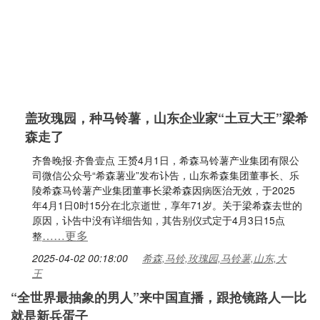
盖玫瑰园，种马铃薯，山东企业家“土豆大王”梁希
森走了
齐鲁晚报·齐鲁壹点 王赟4月1日，希森马铃薯产业集团有限公
司微信公众号“希森薯业”发布讣告，山东希森集团董事长、乐
陵希森马铃薯产业集团董事长梁希森因病医治无效，于2025
年4月1日0时15分在北京逝世，享年71岁。关于梁希森去世的
原因，讣告中没有详细告知，其告别仪式定于4月3日15点
……更多
整
2025-04-02 00:18:00
希森,马铃,玫瑰园,马铃薯,山东,大
王
“全世界最抽象的男人”来中国直播，跟抢镜路人一比
就是新兵蛋子