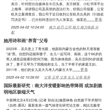
表示，针对部分自媒体在今日头条、东方财富、小红书等平台
上侮辱、诽谤我公司及高管的违法行为，经我公司报案，公安
机关立案调查后，我公司于近日收到公安机关出具的《行政处
……更多
罚决定书》，已分别对违法行为人张某志、储某忠
2025-04-02 10:24:00
格力,处罚,公司,格力,格力电器,分
配
她用诗和画“养育”父母
2023年，吴兵患上了青光眼，他面前内蒙古金色的秋天渐渐被
“涂”黑。但想到还能和妻子、女儿一起写诗、画画，这个66岁的
男人感觉还能看到世间万物。因为身体残疾，吴兵没到50岁就退
休了，妻子王琴为了照顾他和女儿，当了半辈子的家庭主妇。
……更多
2011年，他们的女儿吴大凡考入内蒙古大学
2025-04-02 10:26:00
父母,王琴,父亲,女儿,父母,母亲
国际最新研究：南大洋变暖影响热带降雨 或加剧脆
弱地区极端天气
中新网北京4月2日电 (记者 孙自法)施普林格·自然旗下学术期刊
《自然-通讯》最新发表一篇气候变化研究论文称，相比北极变