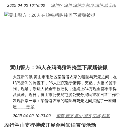
2025-04-02 10:16:00
淄川区,淄川,淄博市,柳泉,淄博,幼儿园
黄山警方：26人在鸡鸣猪叫掩盖下聚赌被抓
大皖新闻讯 黄山市屯溪区某偏僻农家的猪圈与鸡笼之间，在
鸡鸣猪叫的掩盖下，26人正沉迷于赌博，突然，大批民警来
到，现场，涉赌人员全部被控制，连桌上24万现金都未来得
及藏匿。近日，黄山市公安局屯溪公安分局民警在日常工作中
发现反常一幕：某偏僻农家的猪圈与鸡笼之间搭起了一座棚
……更多
屋
2025-04-02 10:23:00
聚赌,盖下,黄山,警方,屯溪,赵某
农行兰山支行持续开展金融知识宣传活动