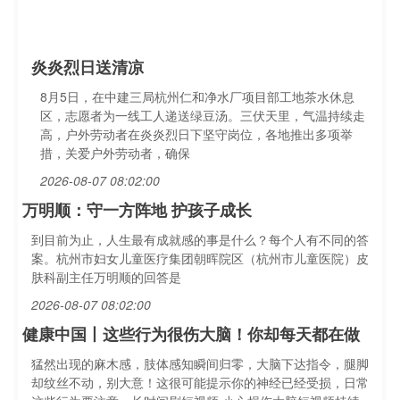
炎炎烈日送清凉
8月5日，在中建三局杭州仁和净水厂项目部工地茶水休息
区，志愿者为一线工人递送绿豆汤。三伏天里，气温持续走
高，户外劳动者在炎炎烈日下坚守岗位，各地推出多项举
措，关爱户外劳动者，确保
2026-08-07 08:02:00
万明顺：守一方阵地 护孩子成长
到目前为止，人生最有成就感的事是什么？每个人有不同的答
案。杭州市妇女儿童医疗集团朝晖院区（杭州市儿童医院）皮
肤科副主任万明顺的回答是
2026-08-07 08:02:00
健康中国丨这些行为很伤大脑！你却每天都在做
猛然出现的麻木感，肢体感知瞬间归零，大脑下达指令，腿脚
却纹丝不动，别大意！这很可能提示你的神经已经受损，日常