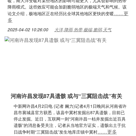
暖，南大洋变暖对某些地区的影响可能更大，尤其会影响到热带
降雨模式。这些效应可能会加剧脆弱地区的极端天气和气候。该
……更
论文介绍，极地地区正在经历比全球其他地区更快的变暖
多
2025-04-02 10:26:00
大洋,降雨,热带,极端,脆弱,天气
河南许昌发现87具遗骸 或与“三冀阻击战”有关
中新网许昌4月2日电 (记者 阚力)记者4月1日晚间从河南省许
昌市襄城县官方获悉，该县中冀村发掘出87具遗骸，目前已
停止发掘。近日，互联网一则“河南许昌一枯井发掘出近百具
遗骸”的消息备受关注，记者从当地官方证实，遗骸出土于抗
……更多
日战争时期“三冀阻击战”发生地库庄镇中冀村