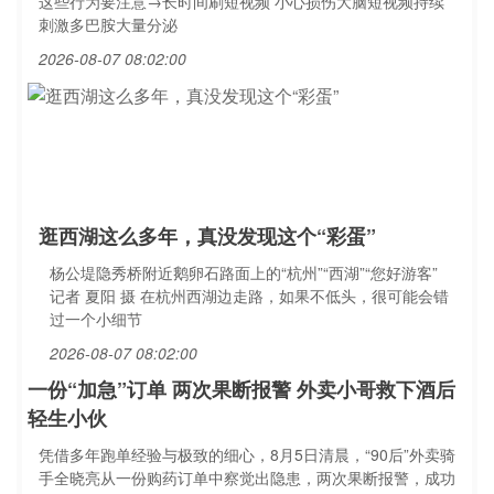
这些行为要注意→长时间刷短视频 小心损伤大脑短视频持续
刺激多巴胺大量分泌
2026-08-07 08:02:00
逛西湖这么多年，真没发现这个“彩蛋”
杨公堤隐秀桥附近鹅卵石路面上的“杭州”“西湖”“您好游客”
记者 夏阳 摄 在杭州西湖边走路，如果不低头，很可能会错
过一个小细节
2026-08-07 08:02:00
一份“加急”订单 两次果断报警 外卖小哥救下酒后
轻生小伙
凭借多年跑单经验与极致的细心，8月5日清晨，“90后”外卖骑
手全晓亮从一份购药订单中察觉出隐患，两次果断报警，成功