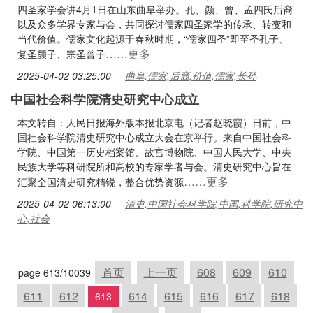
四圣家学会讲4月1日在山东曲阜举办。孔、颜、曾、孟四氏后裔
以及众多学界专家与会，共同探讨儒家四圣家学的传承、转变和
当代价值。儒家文化起源于春秋时期，“儒家四圣”即至圣孔子、
……更多
复圣颜子、宗圣曾子
2025-04-02 03:25:00
曲阜,儒家,后裔,价值,儒家,长孙
中国社会科学院清史研究中心成立
本文转自：人民日报海外版本报北京电（记者赵晓霞）日前，中
国社会科学院清史研究中心成立大会在京举行。来自中国社会科
学院、中国第一历史档案馆、故宫博物院、中国人民大学、中央
民族大学等科研院所和高校的专家学者与会。清史研究中心旨在
……更多
汇聚全国清史研究精锐，整合优势资源
2025-04-02 06:13:00
清史,中国社会科学院,中国,科学院,研究中
心,社会
首页
上一页
608
609
610
page 613/10039
611
612
614
615
616
617
618
613