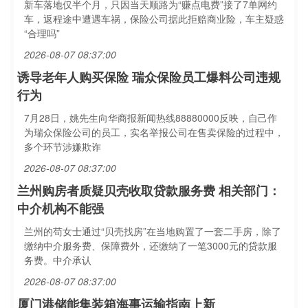
新车落地仅半个月，只因当天顺路为“赚点电费”接了7单网约
车，返程途中遭遇车祸，保险公司据此拒赔商业险，车主疑惑
“合理吗”
2026-08-07 08:37:00
诱导老年人购买保险 瑞众保险员工爆料公司违规
行为
7月28日，姚先生向华商报新闻热线88880000反映，自己作
为瑞众保险公司的员工，实名举报公司在售卖保险的过程中，
多个环节涉嫌欺诈
2026-08-07 08:37:00
兰州购房者质疑贝壳收取贷款服务费 相关部门：
中介机构不能强
兰州的苟女士通过“贝壳找房”在当地购置了一套二手房，除了
缴纳中介服务费、保障费外，还缴纳了一笔3000元的贷款服
务费。中介承认
2026-08-07 08:37:00
厦门港储能集装箱海事运输指南上新