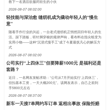
救下一名酒后欲服药轻生的小伙
2026-08-07 08:02:00
轻技能与深治愈 缝纫机成为撬动年轻人的“慢生
意”
随着手作行业的兴起，一台老式缝纫机正悄然回归年轻人的生
活。踩下踏板，听针脚穿梭的规律声响，看布料在指尖蜕变为
实用小物——这种“沉浸式慢手工”成了今夏最抚凡心的解压方
式
2026-08-07 08:02:00
公司实行“上四休三”但要降薪1000元 是福利还是
套路？
近日，一名网友发帖求助：“公司从7月开始实行‘上四休三’，
但扣基本工资，一天大概200元”。该网友表示，自己之前到
手5800元左右
2026-08-07 08:37:00
新车一天接7单网约车订单 返程出事故 保险拒赔