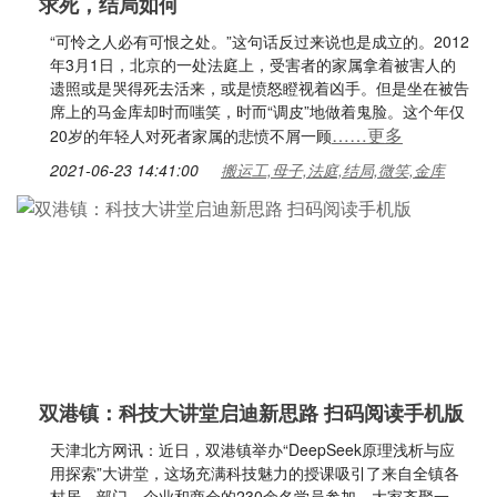
求死，结局如何
“可怜之人必有可恨之处。”这句话反过来说也是成立的。2012
年3月1日，北京的一处法庭上，受害者的家属拿着被害人的
遗照或是哭得死去活来，或是愤怒瞪视着凶手。但是坐在被告
席上的马金库却时而嗤笑，时而“调皮”地做着鬼脸。这个年仅
……更多
20岁的年轻人对死者家属的悲愤不屑一顾
2021-06-23 14:41:00
搬运工,母子,法庭,结局,微笑,金库
双港镇：科技大讲堂启迪新思路 扫码阅读手机版
天津北方网讯：近日，双港镇举办“DeepSeek原理浅析与应
用探索”大讲堂，这场充满科技魅力的授课吸引了来自全镇各
村居、部门、企业和商会的230余名学员参加，大家齐聚一