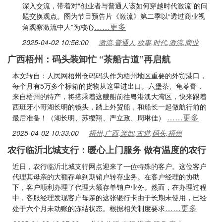
深入交流，带着对“创业者与普通人该如何穿越时代激流”的问
题交换观点。图为节目预告片《激流》第二季以“透过商业视
……更多
角观察激流中人”为核心
2025-04-02 10:56:00
激流,普通人,故事,时代,激流,商业
广西梧州：码头装卸忙 “茶船古道”再启航
本文转自：人民网梧州仓码码头作为梧州地区重要的外贸港口，
每个月有5万多个标箱的货物从这里进出口。六堡茶、龟苓膏，
来自梧州的特产，将搭乘着这艘船前往粤港澳大湾区，快来跟着
西班牙小哥湖长明的镜头，踏上外贸船，和船长一起做航行前的
……更多
最后准备！（湖长明、苏缨翔、严立政、周琳佳）
2025-04-02 10:33:00
梧州,广西,装卸,古道,码头,梧州
农行临沂北城支行：暖心上门服务 做有温度的农行
近日，农行临沂北城支行网点迎来了一位特殊的客户。这位客户
代理其母亲的大额存单到期销户转存业务。在客户经理的协助
下，客户顺利办理了代理大额存单销户业务。然而，在办理过程
中，客服经理发现客户母亲的这张银行卡由于长期未使用，已经
……更多
处于六个月未动账的冻结状态。根据相关制度要求