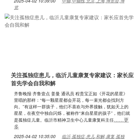
2025-04-02 10:39:00
中轴,中轴线,北京,上海,博览会,博
览
关注孤独症患儿，临沂儿童康复专家建议：家长应
首先学会自我和解
齐鲁晚报·齐鲁壹点 姜曼 通讯员 程贵宝正如《开花的星星》
里唱的那样：“每一颗星星都会开花，每一束光都会找到方
向。”有这样一群孩子，他们不喜欢与外界接触，犹如天上的
星星，在夜空中独自闪烁，被称作“来自星星的孩子”，他们就
……更
是孤独症儿童。临沂市精神卫生中心儿童康复科主任
多
2025-04-02 10:35:00
临沂,孤独症,患儿,和解,康复,孤独