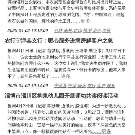
博物馆对公众展出。本次展览包含全球首次对比展出月球正面、
背面样品，上百件珍贵实物与图文史料首度集体亮相，系统展示
了中国探月工程所走过的月球探测之路。“绕”：中国探月工程起
……更多
点石头做的国旗、月球的挖土工具
2025-04-02 10:12:00
月球,南极,嫦娥,探测,房子,专家
农行宁津县支行：暖心服务进病房解客户之急
鲁网4月1日讯（记者 范梦琪 通讯员 王培录 靳业康）3月27日下
午，一位女士焦急地来到农行宁津县支行营业部，大堂工作人员
热情询问办理什么业务，这位女士说到“我丈夫生病住院了，我做
生意需要用他的卡转账，需要提高一下银行卡的额度，他本人来
……更多
不了，真的是急死我了”
2025-04-02 10:14:00
宁津县,宁津,病房,支行,客户,服务
淄博市淄川区柳泉幼儿园开展师幼共读阅读活动
鲁网4月2日讯（记者 陈珊珊 通讯员 赵恒娜）为进一步激发幼儿
的阅读兴趣，培养幼儿良好的阅读习惯， 3月27日，淄博市淄川
区柳泉幼儿园开展师幼共读阅读活动。活动前，教师与幼儿一起
阅读绘本封面，它是一幅特别美好的画面，夜幕下深蓝色的天空
……更多
中繁星点点，像一颗颗镶嵌的钻石一样闪着光