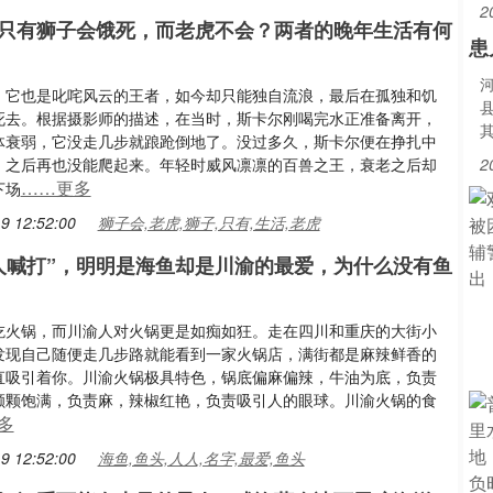
2
只有狮子会饿死，而老虎不会？两者的晚年生活有何
患
，它也是叱咤风云的王者，如今却只能独自流浪，最后在孤独和饥
死去。根据摄影师的描述，在当时，斯卡尔刚喝完水正准备离开，
体衰弱，它没走几步就踉跄倒地了。没过多久，斯卡尔便在挣扎中
，之后再也没能爬起来。年轻时威风凛凛的百兽之王，衰老之后却
2
……更多
下场
9 12:52:00
狮子会,老虎,狮子,只有,生活,老虎
人喊打”，明明是海鱼却是川渝的最爱，为什么没有鱼
吃火锅，而川渝人对火锅更是如痴如狂。走在四川和重庆的大街小
发现自己随便走几步路就能看到一家火锅店，满街都是麻辣鲜香的
直吸引着你。川渝火锅极具特色，锅底偏麻偏辣，牛油为底，负责
颗颗饱满，负责麻，辣椒红艳，负责吸引人的眼球。川渝火锅的食
多
9 12:52:00
海鱼,鱼头,人人,名字,最爱,鱼头