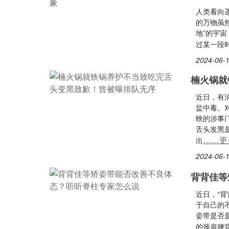
人类看向
的万物虽
地”的宇
过某一段
2024-06-1
楠火锅就
近日，有
盐中毒。
映的涉事
舌头发黑
……更
出
2024-06-1
背背佳等
近日，“背
于自己的
姿带是否
的颈肩腰