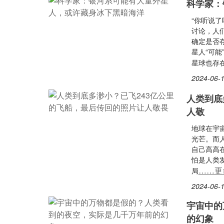
科学家：
“你听说
讨论，人
确定是否
星人“可
星球也存
2024-06-1
人类到底
人敬
地球在宇
光芒。而
自己高高
怕是人类
……更
局
2024-06-1
宇宙中的
的幻象