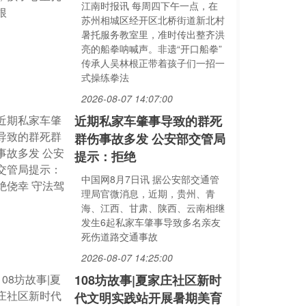
江南时报讯 每周四下午一点，在
苏州相城区经开区北桥街道新北村
暑托服务教室里，准时传出整齐洪
亮的船拳呐喊声。非遗“开口船拳”
传承人吴林根正带着孩子们一招一
式操练拳法
2026-08-07 14:07:00
近期私家车肇事导致的群死
群伤事故多发 公安部交管局
提示：拒绝
中国网8月7日讯 据公安部交通管
理局官微消息，近期，贵州、青
海、江西、甘肃、陕西、云南相继
发生6起私家车肇事导致多名亲友
死伤道路交通事故
2026-08-07 14:25:00
108坊故事|夏家庄社区新时
代文明实践站开展暑期美育