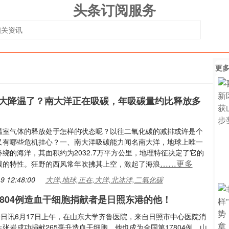
头条订阅服务
更
大降温了？南大洋正在吸碳，年吸碳量约比释放多
温室气体的释放处于怎样的状态呢？以往二氧化碳的减排或许是个
又有哪些危机挂心？一、南大洋吸碳能力闻名南大洋，地球上唯一
绕的海洋，其面积约为2032.7万平方公里，地理特征决定了它的
……更多
碳的特性。狂野的西风常年吹拂其上空，激起了海浪
9 12:48:00
大洋,地球,正在,大洋,北冰洋,二氧化碳
7804例造血干细胞捐献者是日照东港的他！
9日讯6月17日上午，在山东大学齐鲁医院，来自日照市中心医院消
张岩成功捐献265毫升造血干细胞，他也成为全国第17804例，山