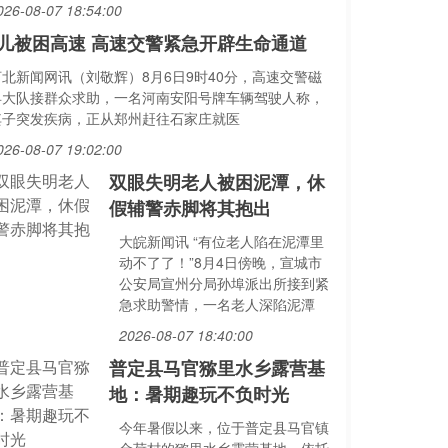
026-08-07 18:54:00
儿被困高速 高速交警紧急开辟生命通道
河北新闻网讯（刘敬辉）8月6日9时40分，高速交警磁
县大队接群众求助，一名河南安阳号牌车辆驾驶人称，
其子突发疾病，正从郑州赶往石家庄就医
026-08-07 19:02:00
双眼失明老人被困泥潭，休
假辅警赤脚将其抱出
大皖新闻讯 “有位老人陷在泥潭里
动不了了！”8月4日傍晚，宣城市
公安局宣州分局孙埠派出所接到紧
急求助警情，一名老人深陷泥潭
2026-08-07 18:40:00
普定县马官猕里水乡露营基
地：暑期趣玩不负时光
今年暑假以来，位于普定县马官镇