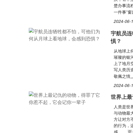
楚办事流
一件事”
2024-06-1
宇航员连
惧？
从地球上
璀璨的银
上了地月
写人类历
敬佩之情
2024-06-1
世界上最
人类是世
与动物最
方让对方
的行为，
……更
感