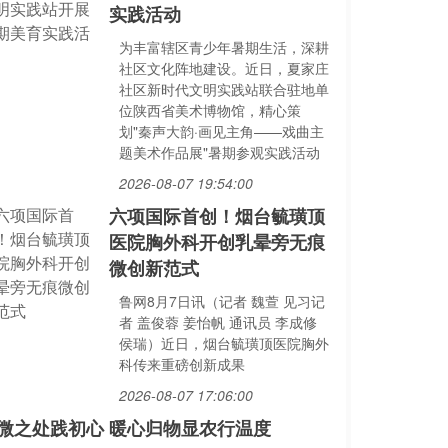
实践活动
为丰富辖区青少年暑期生活，深耕
社区文化阵地建设。近日，夏家庄
社区新时代文明实践站联合驻地单
位陕西省美术博物馆，精心策
划"秦声大韵·画见主角——戏曲主
题美术作品展"暑期参观实践活动
2026-08-07 19:54:00
六项国际首创！烟台毓璜顶
医院胸外科开创乳晕旁无痕
微创新范式
鲁网8月7日讯（记者 魏萱 见习记
者 盖俊蓉 姜怡帆 通讯员 李成修
侯瑞）近日，烟台毓璜顶医院胸外
科传来重磅创新成果
2026-08-07 17:06:00
微之处践初心 暖心归物显农行温度