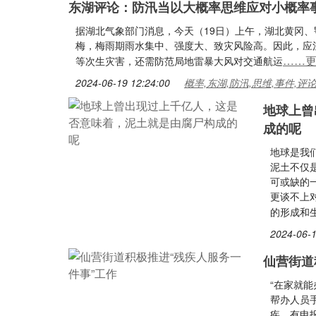
东湖评论：防汛当以大概率思维应对小概率
据湖北气象部门消息，今天（19日）上午，湖北黄冈、
梅，梅雨期雨水集中、强度大、致灾风险高。因此，应
……
等次生灾害，还需防范局地雷暴大风对交通航运
2024-06-19 12:24:00
概率,东湖,防汛,思维,事件,评
地球上曾
成的呢
地球是我
泥土不仅
可或缺的
更谈不上
的形成和
2024-06-1
仙营街道
“在家就
帮办人员
疾，有申