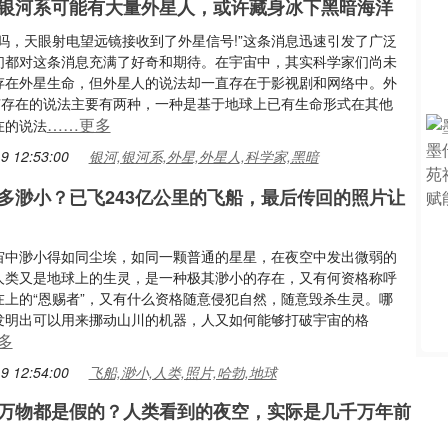
银河系可能有大量外星人，或许藏身冰下黑暗海洋
了吗，天眼射电望远镜接收到了外星信号!”这条消息迅速引发了广泛
们都对这条消息充满了好奇和期待。在宇宙中，其实科学家们尚未
存在外星生命，但外星人的说法却一直存在于影视剧和网络中。外
能”存在的说法主要有两种，一种是基于地球上已有生命形式在其他
……更多
在的说法
9 12:53:00
银河,银河系,外星,外星人,科学家,黑暗
多渺小？已飞243亿公里的飞船，最后传回的照片让
宙中渺小得如同尘埃，如同一颗普通的星星，在夜空中发出微弱的
人类又是地球上的生灵，是一种极其渺小的存在，又有何资格称呼
在上的“恩赐者”，又有什么资格随意侵犯自然，随意毁杀生灵。哪
发明出可以用来挪动山川的机器，人又如何能够打破宇宙的格
多
9 12:54:00
飞船,渺小,人类,照片,哈勃,地球
万物都是假的？人类看到的夜空，实际是几千万年前