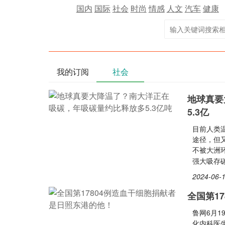
国内
国际
社会
时尚
情感
人文
汽车
健康
我的订阅
社会
地球真要
5.3亿
目前人类
途径，但
不被大洲环
强大吸存
2024-06-1
全国第1
鲁网6月1
化内科医生