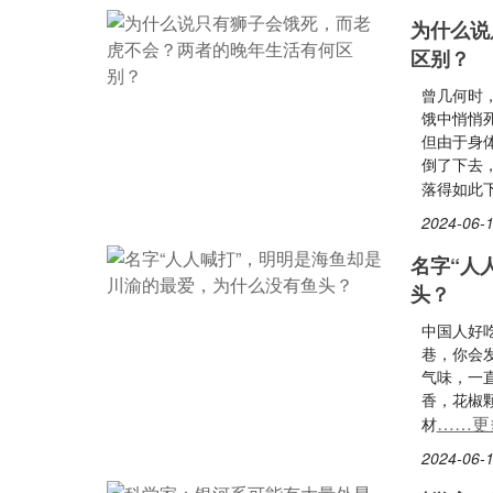
为什么说
区别？
曾几何时
饿中悄悄
但由于身
倒了下去
落得如此
2024-06-1
名字“人
头？
中国人好
巷，你会
气味，一
香，花椒
……更
材
2024-06-1