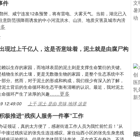
事件
鄂州、咸宁连发12条预警，将有雷电、大雾天气。当前，湖北已入
注意防范强降雨诱发的中小河流洪水、山洪、地质灾害及城市内涝
更多
论
出现过上千亿人，这是否意味着，泥土就是由腐尸构
们赖以生存的家园，而地球表层的泥土则是支撑生命繁衍的关键。
是植物生长的土壤，更是无数微生物的家园，是整个生态系统中不
一部分。然而，对于泥土的形成和构成，我们很少有深入的了解，
对泥土背后的生命循环和生态平衡有清晰的认识。最近，我对泥土
……更多
生命循环产生了浓厚的兴趣
9 12:49:00
上千,泥土,是由,意味,地球,这是
积极推进“残疾人服务一件事”工作
能办证领证，真的太方便了，感谢街道工作人员为我忙前忙后！”从
手中接过残疾证的张先生连连感叹。家住仙西小区的张先生身患残
细
报残疾证的想法，但是年老体弱无法奔波，子女也不在身边，不清