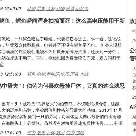
9 12:50:00
动物,世界,大象,动物,裁缝,记忆力
鳄鱼，鳄鱼瞬间浑身抽搐而死！这么高电压能用于新
政
河流域，一只鳄鱼咬住了电鳗，想要把它吞进去。乍一看，这场战
2
分，毕竟双方体型悬殊，电鳗甚至还没有鳄鱼尾巴粗。 但令人没想
公
信心满满的鳄鱼咬住电鳗不久后就开始浑身抽搐，还没到一分钟，
管
地躺在岸边不动了。同时，电鳗也因为身受咬伤而死，双方同归于
多
9 12:51:00
鳄鱼,电鳗,新能源,电压,浑身,大战
鸟中屠夫”！伯劳为何喜欢悬挂尸体，它真的这么残忍
2
，兽有平头！被称为“鸟界屠夫”的伯劳鸟，不仅吃蛇和蛤蟆，还能
A
大的斑鸠和乌鸦，堪称颜值和性格差异最大的动物。2018年11月
新疆摄影爱好者拍摄到一只伯劳鸟，对着体型大自己数倍的白头海雕
……更多
，在海雕头上十分嚣张。虽然没有对海雕造成实质性伤害
9 12:51:00
伯劳,屠夫,尸体,残忍,伯劳,猎物