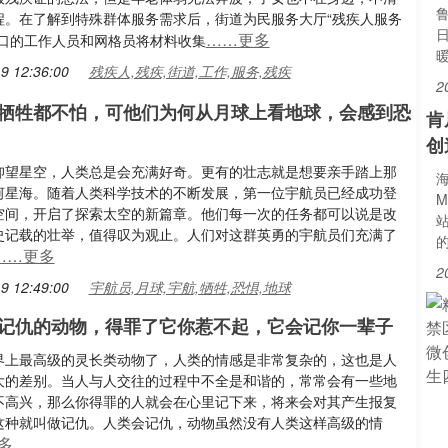
程。在了解到特殊群体服务需求后，街道为民服务大厅“残疾人服务
……更多
窗口的工作人员和网格员将材料收集
9 12:36:00
残疾人,残疾,街道,工作,服务,残疾
2
牺牲都不怕，可他们为何从月球上看地球，会感到恐
肯
创
仰望星空，人类总是会充满好奇。更有的壮志就是想要亲手踏上那
海
河星海。随着人类科学技术的不断发展，第一位宇航员已经成功登
M
空间，开启了探索太空的新篇章。他们每一次的任务都可以说是改
史记载的壮举，值得叹为观止。人们对这群英勇的宇航员们充满了
……更多
2
9 12:49:00
宇航员,月球,宇航,牺牲,恐惧,地球
记仇的动物，得罪了它你惹不起，它会记你一辈子
界上最高级的灵长类动物了，人类的情感是非常复杂的，这也是人
大的差别。当人与人交往的过程中不全是和谐的，常常会有一些地
不高兴，那么你得罪的人就会在心里记下来，将来会对其产生报复
这种就叫做记仇。人类会记仇，动物虽然没有人类这样高级的情
多