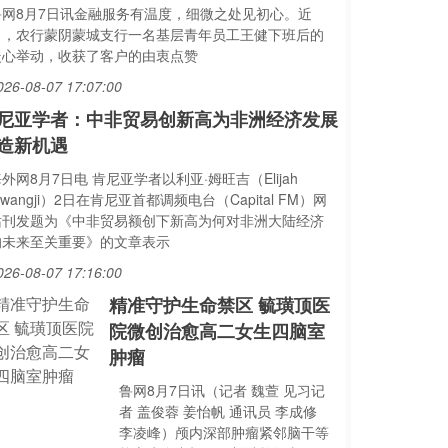
鲁网8月7日讯金融服务有温度，细微之处见初心。近
日，农行蒙阴蒙城支行一名基层青年员工王健下班后的
暖心举动，收获了客户的由衷点赞
026-08-07 17:07:00
尼亚学者：中非贸易创新高为非洲经济发展
造新机遇
外网8月7日电 肯尼亚学者以利亚·姆旺吉（Elijah
wangji）2日在肯尼亚首都调频电台（Capital FM）网
站刊发题为《中非贸易额创下新高为何对非洲大陆经济
的未来至关重要》的文章表示
026-08-07 17:16:00
精准守护生命禁区 毓璜顶医
院微创治愈高二女生四脑室
肿瘤
鲁网8月7日讯（记者 魏萱 见习记
者 盖俊蓉 姜怡帆 通讯员 李成修
李凌峰）颅内深部肿瘤紧邻脑干等