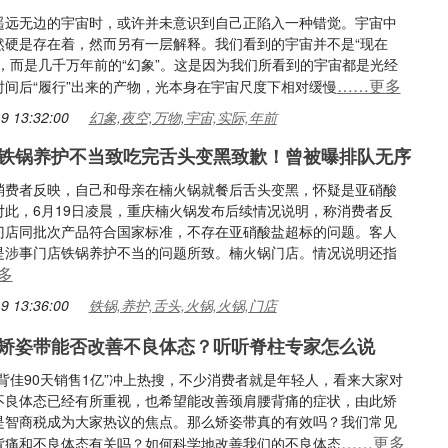
遥远无边的宇宙时，或许并未意识到自己正陷入一种错觉。宇宙中
然硬是存在着，然而另有一层解释。我们看到的宇宙并不是“现在
宙，而是几千万年前的“幻象”。这是因为我们所看到的宇宙都是光经
……更多
时间后“履行”出来的产物，光本身在宇宙尺度下相对缓慢
9 13:32:00
幻象,夜空,万物,宇宙,实际,年前
铁锅养护不当致吃完舌头变黑致歉！曾被曝排队无序
消费者反映，自己和母亲在楠火锅就餐后舌头变黑，怀疑是亚硝酸
对此，6月19日凌晨，重庆楠火锅发布后续情况说明，称消费者反
门店同批次产品符合国家标准，不存在亚硝酸盐超标的问题。客人
是涉事门店铁锅养护不当的问题所致。楠火锅门店。情况说明还指
多
9 13:36:00
铁锅,养护,舌头,火锅,火锅,门店
矫姿带能否改善不良体态？听听脊柱专家怎么说
背佳90天销售1亿”冲上热搜，不少消费者就是年轻人，看来大家对
不良体态已经有所重视，也希望能改善颈肩腰背痛的症状，由此矫
是智商税成为大家热议的焦点。那么矫姿带真的有效吗？我们常见
……更多
背痛和不良体态有关吗？如何科学地改善我们的不良体态