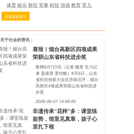
体育
娱乐
财经
军事
科技
游戏
教育
育儿
搜索最新资讯
多关于
社会
的资讯：
喜报！烟台高新区四项成果
荣获山东省科技进步奖
鲁网8月7日讯（记者 魏萱 见习记
者 盖俊蓉 姜怡帆）8月6日，山东
省科技创新大会在济南召开，烟台
高新区4项成果荣获山东省科技进
步奖
2026-08-07 14:06:00
非遗传承“花样”多：课堂练
架势，馆里见真章，孩子心
里扎下根