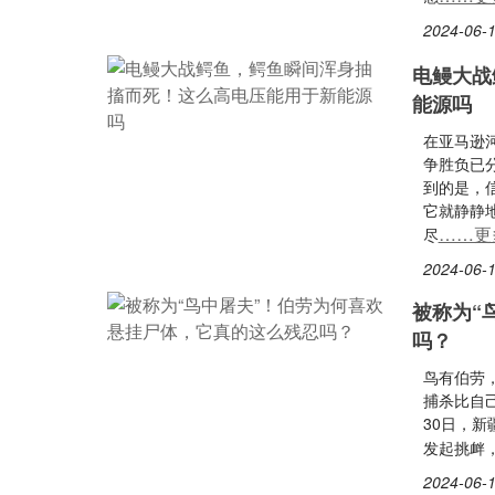
2024-06-1
电鳗大战
能源吗
在亚马逊
争胜负已
到的是，
它就静静
……更
尽
2024-06-1
被称为“
吗？
鸟有伯劳
捕杀比自己
30日，
发起挑衅
2024-06-1