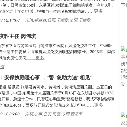
77例，日照市第55例，东港区第6例造血干细胞捐献者。今年3月，
……更多
东港区红十字会电话，得知与一位患者配型成功后
9 12:14:00
东港,捐献者,日照,干细胞,全国,干细胞
疫科主任 闵伟琪
山东省立医院菏泽医院（菏泽市立医院）风湿免疫科主任。中华医
业副主任委员，山东省风湿免疫病联盟副理事长。2003年，闵伟
……更多
风湿免疫性疾病
风湿
：安保执勤暖心事 ，“警”急助力速“相见”
泽报道 通讯员 张瑛君黄河水、黄河滩，黄河湾里西瓜甜。当夏日的
荡漾，中国·东明第十九届西瓜节于6月16日在东明县小井镇1978
重开幕。急速十分钟，民警暖心助重聚“警察叔叔，我找不到妈妈和
……更多
当晚8点40分，西瓜节开幕式文艺演出火热进行中
9 12:36:00
东明,心事,公安,民警,东明,西瓜节