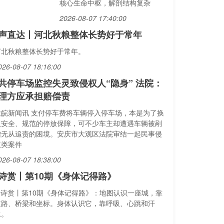
核心生命中枢，解剖结构复杂
2026-08-07 17:40:00
声直达丨河北秋粮整体长势好于常年
河北秋粮整体长势好于常年。
026-08-07 18:16:00
共停车场监控失灵致侵权人“隐身” 法院：
理方应承担赔偿责
大皖新闻讯 支付停车费将车辆停入停车场，本是为了换
取安全、规范的停放保障，可不少车主却遭遇车辆被剐
蹭无从追责的困境。安庆市大观区法院审结一起民事侵
权类案件
026-08-07 18:38:00
I诗赏丨第10期《身体记得路》
AI诗赏丨第10期《身体记得路》：地图认识一座城，靠
道路、桥梁和坐标。身体认识它，靠呼吸、心跳和汗
水。