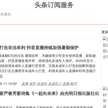
头条订阅服务
更
打击非法牟利 抖音直播持续加强暑期保护
网成都6月26日讯 暑期在即，为确保青少年安全使用直播，获取健
内容，抖音直播多措并举，持续强化未成年人保护。2024年至今，
持续加强未成年人直播打赏管理，完善未成年人打赏的阻断和退款
重点打击主播诱导未成年人打赏、利用未成年人直播牟利等违规行
多
6 11:14:00
直播,保护,未成年,未成年人,直播,账号
家严春芳新诗集《一起向未来》由光明日报出版社出
南报道近日，齐鲁晚报青未了签约作家、壹点号作者严春芳新诗集