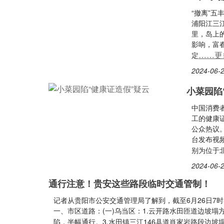
“撤离”五
浦阳江三
里，岛上
影响，富
……更
定
2024-06-2
小菜园陷
中国消费
工的健康
公众热议
台发布视
别为位于
2024-06-2
通行注意！贵安这些路段临时交通管制！
记者从贵阳市公安交通管理局了解到，截至6月26日7
一、市区道路：(一)乌当区：1.云开路水田匝道边坡塌
陷，半幅通行。3.水田镇三江146县道肖家岩路段边坡