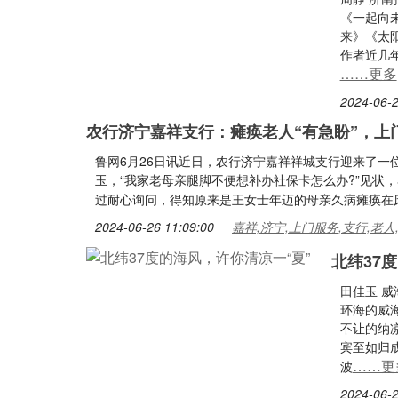
《一起向
来》《太
作者近几
……更多
2024-06-2
农行济宁嘉祥支行：瘫痪老人“有急盼”，上
鲁网6月26日讯近日，农行济宁嘉祥祥城支行迎来了
玉，“我家老母亲腿脚不便想补办社保卡怎么办?”见状，
过耐心询问，得知原来是王女士年迈的母亲久病瘫痪在
2024-06-26 11:09:00
嘉祥,济宁,上门服务,支行,老人
北纬37
田佳玉 威
环海的威
不让的纳凉
宾至如归
……更
波
2024-06-2