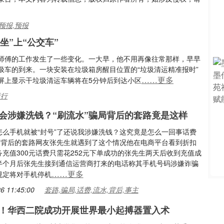
预报,预报
”上“公交车”
师傅的工作发生了一些变化。一大早，他不用再像往常那样，早早
圾车的到来。一块安装在垃圾箱房醒目位置的“垃圾清运精准报时”
……更多
屏上显示干垃圾清运车辆将在5分钟后到达小区
运行
会涉嫌洗钱？“刷流水”骗局背后的套路竟是这样
怎么手机就被“封号”了还说我涉嫌洗钱？这究竟是怎么一回事话费
充”背后的套路网友张先生就遇到了这个情况他在电商平台看到折扣
充值300元话费只需花252元下单成功的张先生两天后收到充值成
半个月后张先生接到通信运营商打来的电话称其手机号码涉嫌诈骗
……更多
规定将对手机停机
6 11:45:00
套路,骗局,话费,流水,背后,事主
！华西二院成功开展世界最小起搏器置入术