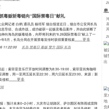
2
坡
患
抓毒贩斩毒链向“国际禁毒日”献礼
众网记者 白鹤 通讯员 杨培军 烟台报道近日，烟台市公安局长岛
信息导侦、合成作战，成功破获一起贩卖毒品案件，并由此斩断了
伸向海岛的贩毒链条，向即将到来的“6.26国际禁毒日”献上了一
2
……更多
今年5月，长岛分局在开展禁毒宣传时获得重要线索
6 11:22:00
长岛,禁毒日,毒贩,警方,国际,长岛
：索菲亚音乐厅开放时间调整为8:30-19:00，索菲亚街角咖啡
相应调整，周一至周五延长至22:30，周六日延长至23:00。来源：新
……更多
及侵权
时间
气预报：预计未来0~2小时，大庆市让胡路区、萨尔图区有阵雨或雷阵
象台，本文内容为转载信息，版权归原作者所有，如涉及侵权，请