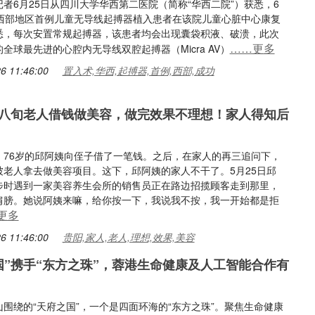
者6月25日从四川大学华西第二医院（简称“华西二院”）获悉，6
，西部地区首例儿童无导线起搏器植入患者在该院儿童心脏中心康复
悉，每次安置常规起搏器，该患者均会出现囊袋积液、破溃，此次
……更多
全球最先进的心腔内无导线双腔起搏器（Micra AV）
6 11:46:00
置入术,华西,起搏器,首例,西部,成功
八旬老人借钱做美容，做完效果不理想！家人得知后
，76岁的邱阿姨向侄子借了一笔钱。之后，在家人的再三追问下，
被老人拿去做美容项目。这下，邱阿姨的家人不干了。5月25日邱
步时遇到一家美容养生会所的销售员正在路边招揽顾客走到那里，
肩膀。她说阿姨来嘛，给你按一下，我说我不按，我一开始都是拒
更多
6 11:46:00
贵阳,家人,老人,理想,效果,美容
国”携手“东方之珠”，蓉港生命健康及人工智能合作有
围绕的“天府之国”，一个是四面环海的“东方之珠”。聚焦生命健康