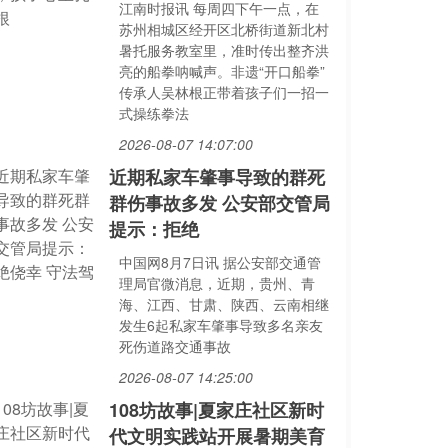
江南时报讯 每周四下午一点，在
苏州相城区经开区北桥街道新北村
暑托服务教室里，准时传出整齐洪
亮的船拳呐喊声。非遗“开口船拳”
传承人吴林根正带着孩子们一招一
式操练拳法
2026-08-07 14:07:00
近期私家车肇事导致的群死
群伤事故多发 公安部交管局
提示：拒绝
中国网8月7日讯 据公安部交通管
理局官微消息，近期，贵州、青
海、江西、甘肃、陕西、云南相继
发生6起私家车肇事导致多名亲友
死伤道路交通事故
2026-08-07 14:25:00
108坊故事|夏家庄社区新时
代文明实践站开展暑期美育