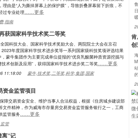
，理由是“人为撕掉屏幕上的保护膜”，导致折叠屏幕留下折痕，不
……更多
经过专业处理
费,指南
2
再获国家科学技术奖二等奖
肯
日，全国科技大会、国家科学技术奖励大会、两院院士大会在京召
创
，2023年度国家科学技术进步奖等一系列国家级科技奖项评选结果
海
中，蒙牛集团作为主要完成单位提报的“优良乳酸菌种质资源挖掘与
M
……更多
键技术创新及应用”，获得国家科学技术进步奖二等奖
6 11:18:00
蒙牛,技术奖,二等奖,科学,集团,国家
2
易资金监管项目
、保障交易资金安全、维护当事人合法权益，根据《住房城乡建设部
等文件精神，作为威海市存量房交易资金监管服务银行之一，工商
……更多
供监管服务
,监管
撤离”记