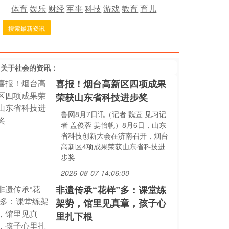
体育
娱乐
财经
军事
科技
游戏
教育
育儿
搜索最新资讯
多关于
社会
的资讯：
喜报！烟台高新区四项成果
荣获山东省科技进步奖
鲁网8月7日讯（记者 魏萱 见习记
者 盖俊蓉 姜怡帆）8月6日，山东
省科技创新大会在济南召开，烟台
高新区4项成果荣获山东省科技进
步奖
2026-08-07 14:06:00
非遗传承“花样”多：课堂练
架势，馆里见真章，孩子心
里扎下根