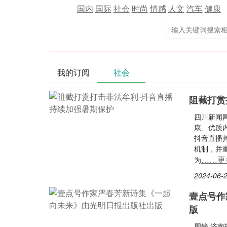
国内
国际
社会
时尚
情感
人文
汽车
健康
我的订阅
社会
阻截打赏
四川新闻
康、优质
抖音直播
机制，并
……更
为
2024-06-2
壹点号作
版
周静 济