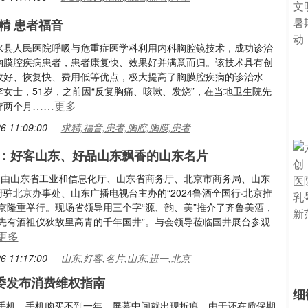
求精 患者福音
水县人民医院呼吸与危重症医学科利用内科胸腔镜技术，成功诊治
胸膜腔疾病患者，患者康复快、效果好并满意而归。该技术具有创
效好、恢复快、费用低等优点，极大提高了胸膜腔疾病的诊治水
李女士，51岁，之前因“反复胸痛、咳嗽、发烧”，在当地卫生院先
……更多
疗两个月
6 11:09:00
求精,福音,患者,胸腔,胸膜,患者
：好客山东、好品山东飘香的山东名片
日，由山东省工业和信息化厅、山东省商务厅、北京市商务局、山东
驻北京办事处、山东广播电视台主办的“2024鲁酒全国行·北京推
北京隆重举行。现场省领导用三个字“源、韵、美”推介了齐鲁美酒，
“先有酒祖仪狄故里高青的千年国井”。与会领导莅临国井展台参观
更多
6 11:17:00
山东,好客,名片,山东,进一,北京
委发布消费维权指南
细
手机。手机购买不到一年，屏幕中间就出现折痕，由于还在质保期