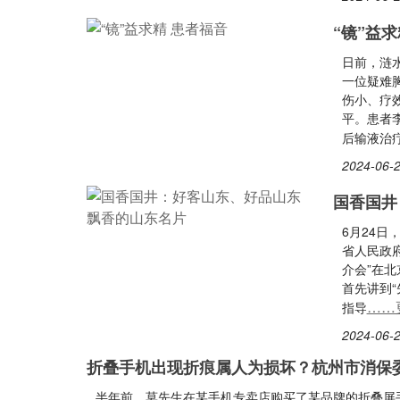
“镜”益
日前，涟
一位疑难
伤小、疗
平。患者
后输液治
2024-06-2
国香国井
6月24
省人民政府
介会”在
首先讲到
……
指导
2024-06-2
折叠手机出现折痕属人为损坏？杭州市消保
半年前，莫先生在某手机专卖店购买了某品牌的折叠屏