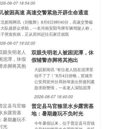
026-08-07 18:54:00
儿被困高速 高速交警紧急开辟生命通道
河北新闻网讯（刘敬辉）8月6日9时40分，高速交警磁
县大队接群众求助，一名河南安阳号牌车辆驾驶人称，
其子突发疾病，正从郑州赶往石家庄就医
026-08-07 19:02:00
双眼失明老人被困泥潭，休
假辅警赤脚将其抱出
大皖新闻讯 “有位老人陷在泥潭里
动不了了！”8月4日傍晚，宣城市
公安局宣州分局孙埠派出所接到紧
急求助警情，一名老人深陷泥潭
2026-08-07 18:40:00
普定县马官猕里水乡露营基
地：暑期趣玩不负时光
今年暑假以来，位于普定县马官镇