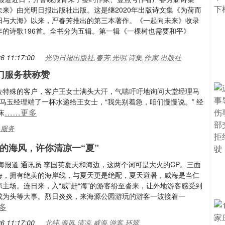
未来》由光明日报出版社出版。这是继2020年出版诗文集《为荷而
阳与大海》以来，严春芳推出的第三本著作。《一起向未来》收录
年的诗歌196首。全书分为五辑。第一辑《一棵树也需要和平》
6 11:17:00
光明日报出版社,春芳,光明,诗集,作家,出版社
门服务获称赞
一位特殊的客户，客户王女士满头大汗，气喘吁吁地询问大堂经理马
马玉经理端了一杯水递给王女士，“我先别着急，咱们慢慢说。” 经
……更多
床
,服务
度的海风，许你清凉一“夏”
海报道 通讯员 李国英夏天和海边，这两个词可是大火的CP。三面
海，拥有绝美的海岸线，与夏天更是绝配，夏天避暑，威海是当仁
主场。连日来，入“威”赶“海”的游客纷至沓来，让外地游客感受到
成为头等大事。烈日炎炎，来海源公园游玩的游客一波接着一
多
6 11:17:00
北纬,海风,清凉,威海,游客,环翠