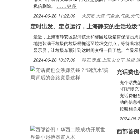
……更多
私信删除。
2024-06-26 11:22:00
大庆市,大庆,气象台,气象,天气
定时出发、定点运行，上海静安的生活垃圾“坐
最近，上海市静安区彭浦镇永和馨园垃圾箱房保洁员周
地把装满干垃圾的垃圾桶拖运至垃圾交付点，等待着垃
显示屏，让垃圾车预计到达时间变得一目了然。当显示
2024-06-26 13:37:00
静安,定点,上海,公交车,垃圾,
充话费也
充个话费
“打折慢
充话费服务
功的信息
按照相关
2024-06-2
西部首例