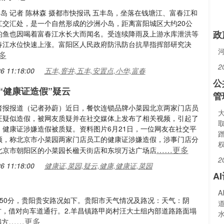
丰岛 记者 陈林森 摄都市快报讯 五丰岛，坐落在钱塘江、富春江和
江交汇处，是一个自然形成的沙洲小岛，距离富阳城区大约20公
政
的鱼也因喝着富春江水长大而闻名。受连续降雨及上游水库泄洪等
春江水位快速上涨。富阳区人民政府防汛防台抗旱指挥部研究决
多
2
6 11:18:00
五丰,窨井,五丰,安置点,小华,富春
公
“健康证造假”疑云
管
者报报道（记者孙蔚）近日，餐饮连锁品牌小菜园北京两家门店员
证疑似造假，被网友质疑并在社交媒体上发布了相关视频，引起了
。健康证涉嫌造假被质疑。资料图片6月21日，一位网友在社交平
频，称北京市小菜园两家门店员工的健康证涉嫌造假，涉事门店分
……更多
北京市朝阳区的小菜园长楹天街店和东坝万达广场店
2
6 11:18:00
健康证,菜园,疑云,健康,健康证,菜园
A
时50分，贵阳贵安路况如下。贵阳市天气情况及路况：天气：阴
方，借对向车道通行。2.羊昌镇路甲岗村汪大土组内部道路路面塌
……更多
塌方