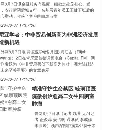
鲁网8月7日讯金融服务有温度，细微之处见初心。近
日，农行蒙阴蒙城支行一名基层青年员工王健下班后的
暖心举动，收获了客户的由衷点赞
026-08-07 17:07:00
尼亚学者：中非贸易创新高为非洲经济发展
造新机遇
外网8月7日电 肯尼亚学者以利亚·姆旺吉（Elijah
wangji）2日在肯尼亚首都调频电台（Capital FM）网
站刊发题为《中非贸易额创下新高为何对非洲大陆经济
的未来至关重要》的文章表示
026-08-07 17:16:00
精准守护生命禁区 毓璜顶医
院微创治愈高二女生四脑室
肿瘤
鲁网8月7日讯（记者 魏萱 见习记
者 盖俊蓉 姜怡帆 通讯员 李成修
李凌峰）颅内深部肿瘤紧邻脑干等