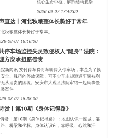
核心生命中枢，解剖结构复杂
2026-08-07 17:40:00
声直达丨河北秋粮整体长势好于常年
河北秋粮整体长势好于常年。
026-08-07 18:16:00
共停车场监控失灵致侵权人“隐身” 法院：
理方应承担赔偿责
大皖新闻讯 支付停车费将车辆停入停车场，本是为了换
取安全、规范的停放保障，可不少车主却遭遇车辆被剐
蹭无从追责的困境。安庆市大观区法院审结一起民事侵
权类案件
026-08-07 18:38:00
I诗赏丨第10期《身体记得路》
AI诗赏丨第10期《身体记得路》：地图认识一座城，靠
道路、桥梁和坐标。身体认识它，靠呼吸、心跳和汗
水。