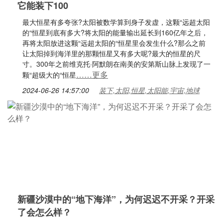
它能装下100
最大恒星有多夸张?太阳被数学算到身子发虚，这颗“远超太阳
的“恒星到底有多大?将太阳的能量输出延长到160亿年之后，
再将太阳放进这颗“远超太阳的“恒星里会发生什么?那么之前
让太阳掉到海洋里的那颗恒星又有多大呢?最大的恒星的尺
寸。300年之前维克托·阿默朗在南美的安第斯山脉上发现了一
……更多
颗“超级大的“恒星
2024-06-26 14:57:00
装下,太阳,恒星,太阳能,宇宙,地球
新疆沙漠中的“地下海洋”，为何迟迟不开采？开采
了会怎么样？