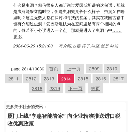
什么是虫洞？相信很多人都听说过爱因斯坦讲的这句话，那就
是虫洞能够穿越时空，但是虫洞究竟长什么样子，虫洞又在哪
里呢？这是无数人都在探讨和寻找的答案，其实在我国古籍中
也有介绍过虫洞！爱因斯坦认为在空间里是有两个相同的点
……
的，倘若不小心误进入一个点，那就是进入了虫洞当中
更多
2024-06-26 15:21:00
有介绍,古籍,样子,时空,就是,时候
首页
上一页
2809
2810
page 2814/10036
2811
2812
2813
2815
2816
2817
2814
2818
2819
下一页
末页
更多关于
社会
的资讯：
厦门上线“享惠智能管家” 向企业精准推送进口税
收优惠政策