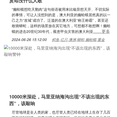
赏却没什么人敢
“癞蛤蟆想吃天鹅肉”这句俗语被用来比喻异想天开、不切实际
的事情，可让人没想到的是，澳大利亚的癞蛤蟆居然真的以一
己之力“攻城”成功了。泛滥的在澳大利亚“称王称霸”，甚至还
敢骑蟒蛇，这样的场景放在其它地方，可想都不敢想啊！癞蛤
……更多
蟆的进击20世纪30年代，罹患甲虫灾害的澳大利亚
2024-06-26 15:12:00
鳄鱼,亿只,澳洲,蟒蛇,癞蛤蟆,重金
10000米深处，马里亚纳海沟出现“不该出现的东
西”，该敲响
尽管地球是全人类的家，也尽管人类已经在地球上生存了几百