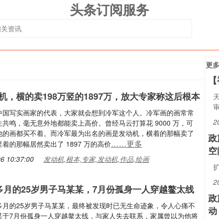
头条订阅服务
更
【
机，横的卖198万竖的1897万，放大专家称这后根本
审
中国写实画家的代表，大家就会想到冷军这个人。冷军画的画常常
2
共鸣，毫无意外地都能卖上高价。曾经马云打算花 9000 万，可
他的画都买不着。而冷军最为出名的画是发动机，横着的那幅卖了
政
……更多
，竖着的那幅居然卖出了 1897 万的高价
空
6 10:37:00
发动机,根本,专家,发动机,作品,绘画
2
多月的25岁男子马某某，7月份孤身一人穿越鳌太线
政
多月的25岁男子马某某，最终被发现时已无生命迹象，令人心痛不
动
某于7月份孤身一人穿越鳌太线，与家人失去联系，家属曾以为他将