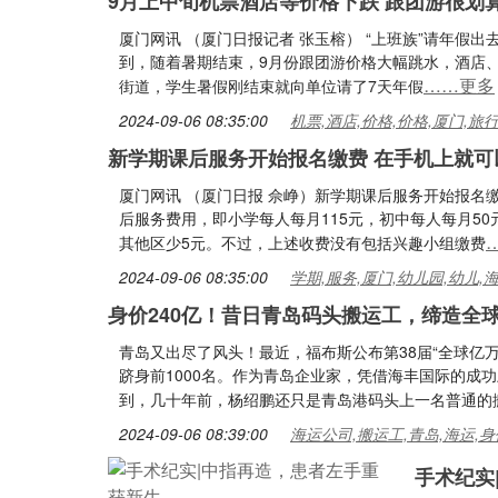
9月上中旬机票酒店等价格下跌 跟团游很划
厦门网讯 （厦门日报记者 张玉榕） “上班族”请年假
到，随着暑期结束，9月份跟团游价格大幅跳水，酒店、
……更多
街道，学生暑假刚结束就向单位请了7天年假
2024-09-06 08:35:00
机票,酒店,价格,价格,厦门,旅
新学期课后服务开始报名缴费 在手机上就可
厦门网讯 （厦门日报 佘峥）新学期课后服务开始报名
后服务费用，即小学每人每月115元，初中每人每月50
其他区少5元。不过，上述收费没有包括兴趣小组缴费
2024-09-06 08:35:00
学期,服务,厦门,幼儿园,幼儿,
身价240亿！昔日青岛码头搬运工，缔造全
青岛又出尽了风头！最近，福布斯公布第38届“全球亿万
跻身前1000名。作为青岛企业家，凭借海丰国际的成
到，几十年前，杨绍鹏还只是青岛港码头上一名普通的
2024-09-06 08:39:00
海运公司,搬运工,青岛,海运,身
手术纪实