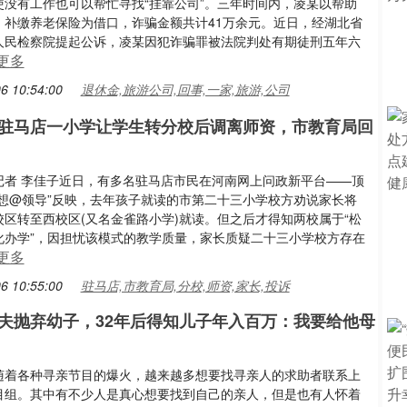
使没有工作也可以帮忙寻找“挂靠公司”。三年时间内，凌某以帮助
、补缴养老保险为借口，诈骗金额共计41万余元。近日，经湖北省
人民检察院提起公诉，凌某因犯诈骗罪被法院判处有期徒刑五年六
更多
6 10:54:00
退休金,旅游公司,回事,一家,旅游,公司
驻马店一小学让学生转分校后调离师资，市教育局回
记者 李佳子近日，有多名驻马店市民在河南网上问政新平台——顶
我想@领导”反映，去年孩子就读的市第二十三小学校方劝说家长将
校区转至西校区(又名金雀路小学)就读。但之后才得知两校属于“松
化办学”，因担忧该模式的教学质量，家长质疑二十三小学校方存在
更多
6 10:55:00
驻马店,市教育局,分校,师资,家长,投诉
夫抛弃幼子，32年后得知儿子年入百万：我要给他母
随着各种寻亲节目的爆火，越来越多想要找寻亲人的求助者联系上
目组。其中有不少人是真心想要找到自己的亲人，但是也有人怀着