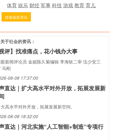
体育
娱乐
财经
军事
科技
游戏
教育
育儿
搜索最新资讯
多关于
社会
的资讯：
视评】找准痛点，花小钱办大事
天眼新闻评论员 金妮陈久菊编辑 李海钦二审 伍少安三
 马刚
026-08-08 17:37:00
声直达｜扩大高水平对外开放，拓展发展新
间
扩大高水平对外开放，拓展发展新空间。
026-08-08 18:32:00
声直达｜河北实施“人工智能+制造”专项行