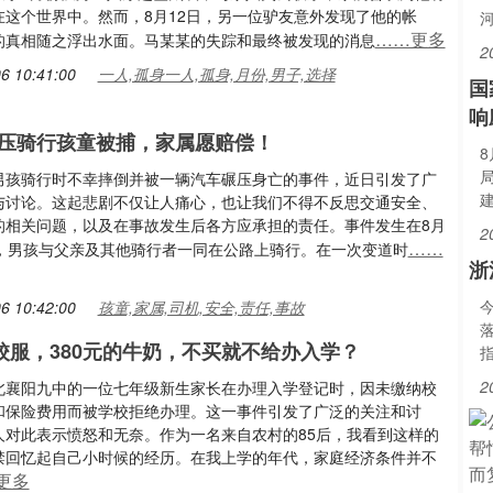
在这个世界中。然而，8月12日，另一位驴友意外发现了他的帐
……更多
的真相随之浮出水面。马某某的失踪和最终被发现的消息
2
6 10:41:00
一人,孤身一人,孤身,月份,男子,选择
国
响
压骑行孩童被捕，家属愿赔偿！
男孩骑行时不幸摔倒并被一辆汽车碾压身亡的事件，近日引发了广
与讨论。这起悲剧不仅让人痛心，也让我们不得不反思交通安全、
的相关问题，以及在事故发生后各方应承担的责任。事件发生在8月
2
……
晨，男孩与父亲及其他骑行者一同在公路上骑行。在一次变道时
浙
6 10:42:00
孩童,家属,司机,安全,责任,事故
的校服，380元的牛奶，不买就不给办入学？
2
北襄阳九中的一位七年级新生家长在办理入学登记时，因未缴纳校
和保险费用而被学校拒绝办理。这一事件引发了广泛的关注和讨
人对此表示愤怒和无奈。作为一名来自农村的85后，我看到这样的
禁回忆起自己小时候的经历。在我上学的年代，家庭经济条件并不
更多