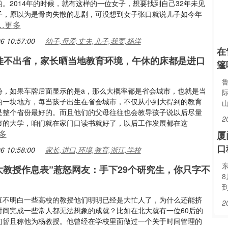
。2014年的时候，就有这样的一位女子，想要找到自己32年未见
子，原以为是骨肉失散的悲剧，可没想到女子张口就说儿子如今年
…更多
6 10:57:00
幼子,母爱,丈夫,儿子,我要,杨洋
在
娃不出省，家长晒当地教育环境，午休的床都是进口
篷
份，如果车牌后面显示的是a，那么大概率都是省会城市，也就是当
的一块地方，每当孩子出生在省会城市，不仅从小到大得到的教育
是整个省份最好的。而且他们的父母往往也会教导孩子说以后尽量
2
市的大学，咱们就在家门口读书就好了，以后工作发展都在这
多
厦
口
6 10:58:00
家长,进口,环境,教育,浙江,学校
东
大教授作息表”惹怒网友：手下29个研究生，你只字不
直不明白一些高校的教授他们明明已经是大忙人了，为什么还能挤
2
时间完成一些常人都无法想象的成就？比如在北大就有一位60后的
们暂且称他为杨教授。他曾经在学校里面做过一个关于时间管理的