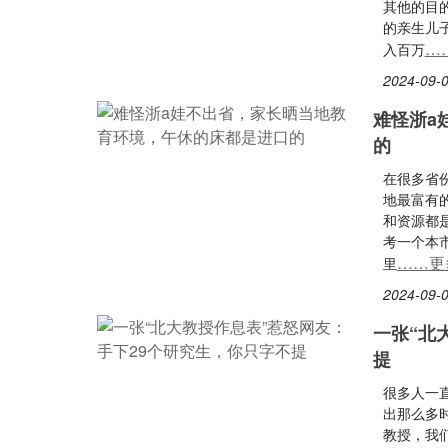
其他的目的
的亲生儿
…
入百万
2024-09-0
难怪浙a
的
在很多省
地最富有
和资源都
考一个本
……更
里
2024-09-0
一张“北
提
很多人一
出那么多
教授，我