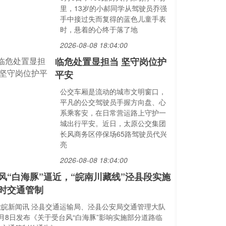
里，13岁的小郝同学从驾驶员乔强
手中接过失而复得的蓝色儿童手表
时，悬着的心终于落了地
2026-08-08 18:04:00
临危处置显担当 坚守岗位护
平安
公交车厢是流动的城市文明窗口，
平凡的公交驾驶员手握方向盘、心
系乘客安，在日常营运路上守护一
城出行平安。近日，太原公交集团
长风商务区停保场65路驾驶员代兴
亮
2026-08-08 18:04:00
风“白海豚”逼近，“皖南川藏线”泾县段实施
时交通管制
大皖新闻讯 泾县交通运输局、泾县公安局交通管理大队
8月8日发布《关于受台风“白海豚”影响实施部分道路临