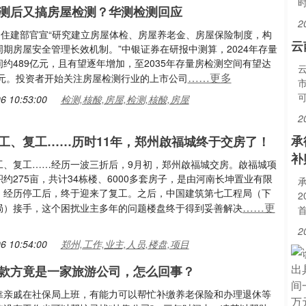
测后又搞房屋检测？华测检测回应
2
日，住建部官宣“研究建立房屋体检、房屋养老金、房屋保险制度，构
云
期房屋安全管理长效机制。”中银证券在研报中测算，2024年存量
约489亿元，且有望逐年增加，至2035年存量房检测空间有望达
……更多
亿元。投资者开始关注房屋检测行业的上市公司
6 10:53:00
检测,核酸,房屋,检测,核酸,房屋
2
承
停工、复工……历时11年，郑州啟福城终于交房了！
补
工、复工……经历一波三折后，9月初，郑州啟福城交房。啟福城项
约275亩，共计34栋楼、6000多套房子，是由河南长坤置业有限
。经历停工后，终于迎来了复工。之后，中国建筑第七工程局（下
2
……更
局）接手，这个困扰业主多年的问题楼盘终于得到妥善解决
首
2
6 10:54:00
郑州,工作,业主,人员,楼盘,项目
款方竟是一家旅游公司，怎么回事？
靠亲戚在社保局上班，有能力可以帮忙补缴养老保险和办理退休等