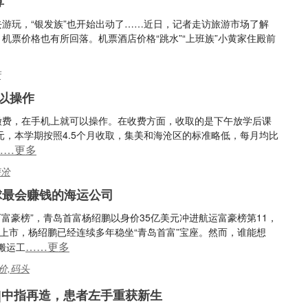
算
出去游玩，“银发族”也开始出动了……近日，记者走访旅游市场了解
机票价格也有所回落。机票酒店价格“跳水”“上班族”小黄家住殿前
行
以操作
缴费，在手机上就可以操作。在收费方面，收取的是下午放学后课
元，本学期按照4.5个月收取，集美和海沧区的标准略低，每月均比
……更多
海沧
球最会赚钱的海运公司
富豪榜”，青岛首富杨绍鹏以身价35亿美元冲进航运富豪榜第11，
功上市，杨绍鹏已经连续多年稳坐“青岛首富”宝座。然而，谁能想
……更多
搬运工
价,码头
|中指再造，患者左手重获新生