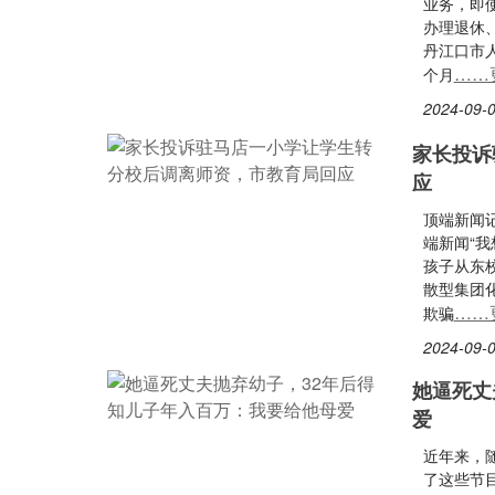
业务，即
办理退休
丹江口市
……
个月
2024-09-0
家长投诉
应
顶端新闻
端新闻“
孩子从东
散型集团
……
欺骗
2024-09-0
她逼死丈
爱
近年来，
了这些节