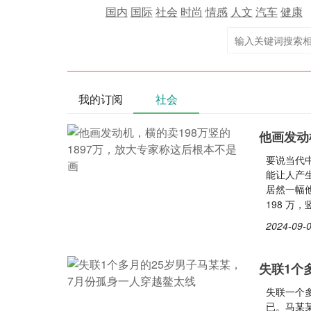
国内
国际
社会
时尚
情感
人文
汽车
健康
我的订阅
社会
他画发动
要说当代
能让人产生
居然一幅
198 万
2024-09-0
失联1个
失联一个
已。马某