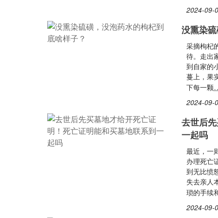
2024-09-0
没熏染硫
采摘枸杞
待。走出
到自家的
蔓上，果
下每一颗
2024-09-0
去世后先
一起吗
最近，一
办理死亡
到无比愤
失去亲人
琐的手续
2024-09-0