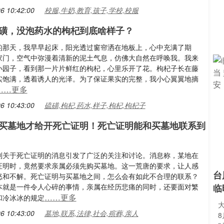
6 10:42:00
校服,牛奶,教育,孩子,学校,校服
磺，没泡药水的枸杞到底啥样子？
的那天，我早早起床，阳光透过窗帘洒在地板上，心中充满了期
家门，空气中弥漫着清新的泥土气息，仿佛大自然在呼唤我。我来
小园子，看到那一片片鲜红的枸杞，心里乐开了花。枸杞子长在藤
实饱满，透着诱人的光泽。为了保证果实的完整，我小心翼翼地摘
……更多
6 10:43:00
硫磺,枸杞,药水,样子,枸杞,枸杞子
买墓地才给开死亡证明！死亡证明能和买墓地联系到
则关于死亡证明的消息引发了广泛的关注和讨论。消息称，某地在
证明时，竟然要求亲属必须先购买墓地。这一荒唐的要求，让人感
台
怒和不解。死亡证明与买墓地之间，怎么会有如此不合理的联系？
本就是一件令人心碎的事情，亲属在经历悲痛的同时，还要面对繁
临
……更多
和冷冰冰的规定
6 10:43:00
墓地,联系,法律,社会,殡葬,亲人