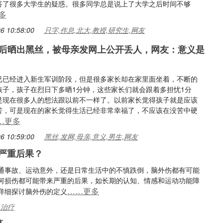
答了很多大学生的疑惑。很多同学总是说上了大学之后时间不够
多
6 10:58:00
只字,作息,北大,教授,研究生,网友
后晒出黑丝，被母亲发网上公开丢人，网友：意义是
已已经进入新生军训阶段，但是很多家长却在家里面坐着，不断的
孩子，孩子在烈日下多晒1分钟，这些家长们就会跟着多担忧1分
是现在很多人的想法跟以前不一样了。以前家长觉得孩子就是应该
苦，可是现在的家长觉得生活已经非常幸福了，不应该在没苦中硬
…更多
6 10:59:00
黑丝,发网,母亲,意义,男生,网友
严重后果？
通事故、运动意外，还是日常生活中的不慎跌倒，脑外伤都有可能
何损伤都可能带来严重的后果，如长期的认知、情感和运动功能障
……更多
详细探讨脑外伤的定义
,治疗