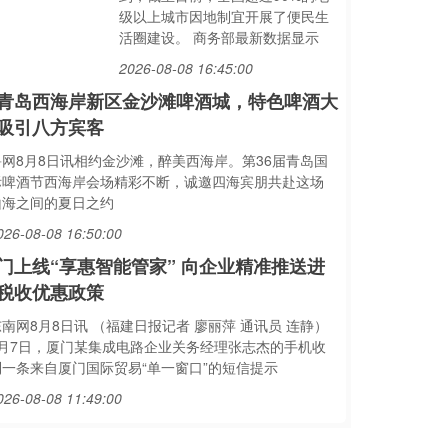
级以上城市因地制宜开展了便民生
活圈建设。 商务部最新数据显示
2026-08-08 16:45:00
青岛西海岸新区金沙滩啤酒城，特色啤酒大
吸引八方宾客
鲁网8月8日讯相约金沙滩，醉美西海岸。第36届青岛国
际啤酒节西海岸会场精彩不断，诚邀四海宾朋共赴这场
山海之间的夏日之约
026-08-08 16:50:00
门上线“享惠智能管家” 向企业精准推送进
税收优惠政策
南网8月8日讯 （福建日报记者 廖丽萍 通讯员 连静）
8月7日，厦门某集成电路企业关务经理张志杰的手机收
到一条来自厦门国际贸易“单一窗口”的短信提示
026-08-08 11:49:00