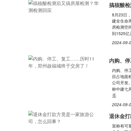
搞核酸检
8月23
建全生命周
房检测空间
到1525
2024-09-0
​内购、
内购、停
目占地面积
公司开发
称中建七
多
2024-09-0
退休金打
宣称有可