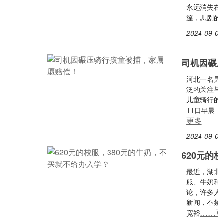
永远消失
篷，悲剧
2024-09-0
司机因碾
河北一名
泛的关注
儿童骑行
11日早
更多
2024-09-0
620元
最近，湖
服、牛奶
论，许多
新闻，不
……
宽裕