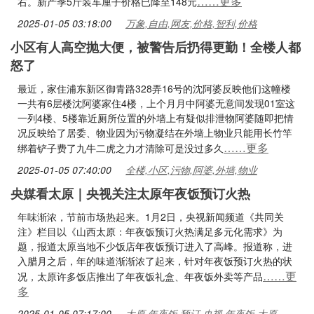
……更多
右。新产季5斤装车厘子价格已降至148元
2025-01-05 03:18:00
万象,自由,网友,价格,智利,价格
小区有人高空抛大便，被警告后扔得更勤！全楼人都
怒了
最近，家住浦东新区御青路328弄16号的沈阿婆反映他们这幢楼
一共有6层楼沈阿婆家住4楼，上个月月中阿婆无意间发现01室这
一列4楼、5楼靠近厕所位置的外墙上有疑似排泄物阿婆随即把情
况反映给了居委、物业因为污物凝结在外墙上物业只能用长竹竿
……更多
绑着铲子费了九牛二虎之力才清除可是没过多久
2025-01-05 07:40:00
全楼,小区,污物,阿婆,外墙,物业
央媒看太原｜央视关注太原年夜饭预订火热
年味渐浓，节前市场热起来。1月2日，央视新闻频道《共同关
注》栏目以《山西太原：年夜饭预订火热满足多元化需求》为
题，报道太原当地不少饭店年夜饭预订进入了高峰。报道称，进
入腊月之后，年的味道渐渐浓了起来，针对年夜饭预订火热的状
……更
况，太原许多饭店推出了年夜饭礼盒、年夜饭外卖等产品
多
2025-01-05 07:17:00
太原,年夜饭,预订,央视,年夜饭,太原