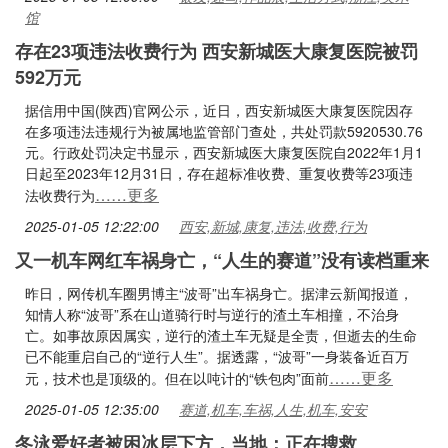
馆
存在23项违法收费行为 西安新城医大康复医院被罚
592万元
据信用中国(陕西)官网公示，近日，西安新城医大康复医院因存
在多项违法违规行为被属地监管部门查处，共处罚款5920530.76
元。行政处罚决定书显示，西安新城医大康复医院自2022年1月1
日起至2023年12月31日，存在超标准收费、重复收费等23项违
……更多
法收费行为
2025-01-05 12:22:00
西安,新城,康复,违法,收费,行为
又一机车网红车祸身亡，“人生的赛道”没有读档重来
昨日，网传机车圈男博主“波哥”出车祸身亡。据津云新闻报道，
知情人称“波哥”系在山道骑行时与逆行的渣土车相撞，不治身
亡。如事故原因属实，逆行的渣土车无疑是全责，但逝去的生命
已不能重启自己的“逆行人生”。据透露，“波哥”一身装备近百万
……更多
元，技术也是顶级的。但在以吨计的“铁包肉”面前
2025-01-05 12:35:00
赛道,机车,车祸,人生,机车,安安
冬泳爱好者被困冰层下方，当地：正在搜救