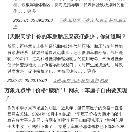
福。铁板浮雕体验区，郭海龙指导职工代表体验铁板浮雕的创
……更多
作
2025-01-05 09:30:00
石家,新华区,石家庄市,总工,新华,总工
会
【天眼问学】你的车胎胎压应该打多少，你知道吗？
胎压，严格意义上指的是轮胎内部空气的压强。胎压与车的性能
有紧密联系，比如舒适度及运载量，还会影响车胎寿命。气压是
轮胎的命门，过高和过低都会缩短轮胎的使用寿命。气压过低会
使胎体变形增大，胎侧容易出现裂口，同时产生屈挠运动，导致
……更多
过度发热，促使橡胶老化，帘布层疲劳
2025-01-05 00:15:00
天眼,车胎,气压,轮胎,贵州,网联
万象九点半 | 价格“腰斩”！ 网友：车厘子自由要实现
了
作为冬季水果市场里的明星，近几年，进口车厘子的价格一直备
受网友关注。2024年12月中旬以后，“车厘子价格大‘跳水’”的消
息在各大平台刷屏，有网友直呼“车厘子自由要实现了”“智利车厘
子大丰收，价格打下来了”。据悉，车厘子总体价格已下降20%左