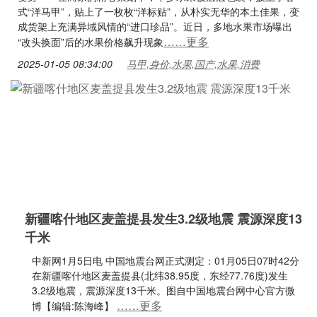
式“洋马甲”，贴上了一枚枚“洋标贴”，从朴实无华的本土佳果，变
成货架上充满异域风情的“进口珍品”。近日，多地水果市场曝出
……更多
“改头换面”后的水果价格飙升现象
2025-01-05 08:34:00
马甲,身价,水果,国产,水果,消费
新疆喀什地区麦盖提县发生3.2级地震 震源深度13
千米
中新网1月5日电 中国地震台网正式测定：01月05日07时42分
在新疆喀什地区麦盖提县(北纬38.95度，东经77.76度)发生
3.2级地震，震源深度13千米。图自中国地震台网中心官方微
……更多
博【编辑:陈海峰】