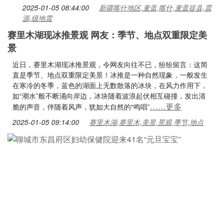
2025-01-05 08:44:00
新疆喀什地区,麦盖,喀什,麦盖提县,震
源,级地震
赛里木湖现冰推景观 网友：季节、地点双重限定美
景
近日，赛里木湖现冰推景观，令网友向往不已，纷纷留言：这简
直是季节、地点双重限定美景！冰推是一种自然现象，一般发生
在寒冷的冬季，蓝色的湖面上无数散落的冰块，在风力作用下，
如“潮水”般不断涌向岸边，冰块随着波浪起伏相互碰撞，发出清
……更多
脆的声音，伴随着风声，犹如大自然的“鸣唱”
2025-01-05 09:14:00
赛里木湖,赛里木,美景,景观,季节,地点