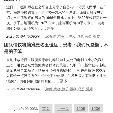
近日，一摄影师在社交平台上分享了自己花3.5万元人民币，在日
本北海道小樽购置了一套170平方米的一户建。该摄影师发帖介
绍，自己所购置的房屋为1966年建成，在上世纪90年代翻新过一
次。房子占地面积为170平方米，建筑面积为70平方米，一共有
……更多
四个卧室，两个客厅
2025-01-04 15:38:00
北海道,北海,当事人,当事,房价,朋友
团队倡议将脑瘫更名五慢症，患者：我们只是慢，不
是脑子笨
自动播放近日，以脑瘫患者刘春和为主人公的电影《小小的我》
上映，引发公众对脑瘫患者群体的关注。1月3日，新华社与该电
影团队联合出品了一则短片《别叫我脑瘫》，相关词条“对600万
人说慢一点没关系”登上社交平台热搜，引发热议。有团队关注到
……更多
“脑瘫”一词引起的误解和偏见
2025-01-04 16:08:00
脑瘫,患者,脑子,团队,只是,脑瘫
首页
上一页
1205
1206
page 1210/10036