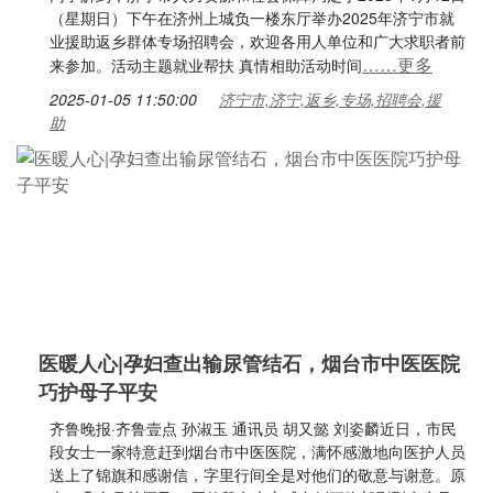
（星期日）下午在济州上城负一楼东厅举办2025年济宁市就
业援助返乡群体专场招聘会，欢迎各用人单位和广大求职者前
……更多
来参加。活动主题就业帮扶 真情相助活动时间
2025-01-05 11:50:00
济宁市,济宁,返乡,专场,招聘会,援
助
医暖人心|孕妇查出输尿管结石，烟台市中医医院
巧护母子平安
齐鲁晚报·齐鲁壹点 孙淑玉 通讯员 胡又懿 刘姿麟近日，市民
段女士一家特意赶到烟台市中医医院，满怀感激地向医护人员
送上了锦旗和感谢信，字里行间全是对他们的敬意与谢意。原