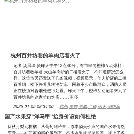
杭州百井坊巷的羊肉店着火了
记者 汤晨琛 摄昨天中午12点40分，有市民向橙柿互动爆料：
百井坊巷牧羊君·天山羊肉炉的二楼着火了，不知道情况怎么
样。这位市民还发送了几条视频，视频显示，羊肉炉店的二楼
冒着烟，楼下停着几辆消防车，围着不少市民群众，消防人员
正在楼顶对冒烟处进行处置。昨天下午，橙柿互动记者来到了
……更多
百井坊巷的这家羊肉炉店
2025-01-05 08:34:00
杭州,羊肉,羊肉,二楼,明火,消防车
国产水果穿“洋马甲”抬身价该如何杜绝
从秋月梨到柑橘，从葡萄到芒果，原本物美价廉的国产水果悄然
变身——在商家的精心策划下，不少水果被层层包装，披上了各