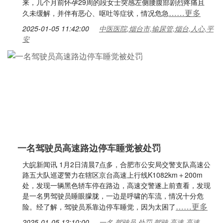
来，几个月前怀孕29周的段女士突感左侧腰腹部剧烈疼痛且
……更多
久未缓解，并伴有恶心、呕吐等症状，情况危急
2025-01-05 11:42:00
中医医院,烟台市,输尿管,烟台,人心,平
安
一名驾驶员高速路边停车睡觉被处罚
大皖新闻讯 1月2日清晨7点多，合肥市公安局交警支队高速公
路五大队巡逻警力在辖区京台高速上行线K1082km＋200m
处，发现一辆黑色轿车停在路边，高速交警遂上前查看，发现
是一名男驾驶员睡眼朦胧，一边是呼啸的车流，情况十分危
……更多
险。经了解，驾驶员系靠边停车睡觉，因为太困了
2025-01-05 12:10:00
一名,驾驶员,处罚,驾驶,高速,高速