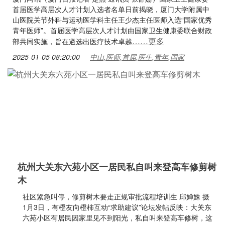
首届医学高层次人才计划入选者名单日前揭晓，厦门大学附属中
山医院关节外科与运动医学科主任王少杰主任医师入选“国家优秀
青年医师”。首届医学高层次人才计划由国家卫生健康委联合财政
……更多
部共同实施，旨在遴选出医疗技术卓越
2025-01-05 08:20:00
中山,医师,首届,医生,青年,国家
杭州大关东六苑小区一居民私自叫来登高车修剪树
木
社区紧急叫停，修剪树木要走正规审批流程培训生 邱婵姝 摄
1月3日，有橙友向橙柿互动“求助建议”论坛发帖反映：大关东
六苑小区有居民因家里见不到阳光，私自叫来登高车修树，这