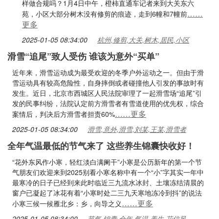
样做合规吗？1月4日中午，橙柿直通车记者来到大关东六
……
苑，小区大部分树木没有修剪的痕迹，走到6幢和7幢前
更多
2025-01-05 08:34:00
杭州,修剪,大关,树木,居民,小区
滑雪“追尾”致人受伤 谁该为意外“买单”
近年来，滑雪运动成为最受欢迎的冬季户外运动之一。但由于滑
雪运动具有较高危险性，自身摔倒或者碰撞他人引发的事故时有
发生。近日，北京市西城区人民法院审理了一起滑雪场“追尾”引
发的民事纠纷，法院认定前方滑雪者有雪道使用的优先权，综合
……更多
案情后，判决后方滑雪者担责60%
2025-01-05 08:34:00
滑雪,意外,滑雪,刘某,王某,滑雪者
全年气温最低的节气来了 这些养生锦囊快收好！
“花外东风作小寒，轻红淡白满阑干”小寒是公历新年的第一个节
气朋友们欢迎来到2025别看小寒名称中有一个“小”字其实一年中
最寒冷的日子已经到来此时临近三九流水冰封、土壤冻结清晨的
窗户已凝起了冰花有着“小寒时处二三九天寒地冻冷到抖”的说法
……更多
小寒三候一候雁北乡：乡，向导之义
2025-01-05 08:34:00
节气,锦囊,全年,气温,养生,花信风