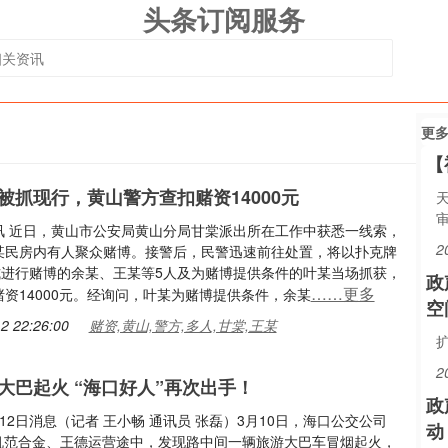
头条订阅服务
更
【
被抓现行，黄山警方查扣赌资14000元
审
讯 近日，黄山市公安局黄山分局甘棠派出所在工作中获悉一线索，
2
某民房内有人聚众赌博。接警后，民警迅速前往处置，将以扑克牌
方式进行赌博的余某、王某等5人及为赌博提供条件的叶某当场抓获，
政
……更多
资14000元。经询问，叶某为赌博提供条件，余某
空
2 22:26:00
赌资,黄山,警方,多人,甘棠,王某
2
大巴起火 “海口好人”再次出手！
政
12日消息（记者 王小畅 通讯员 张磊）3月10日，海口公交公司
动
司机范合金、王德运营途中，发现路中间一辆旅游大巴车冒烟起火，