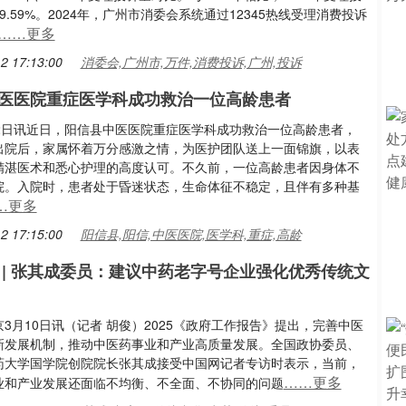
9.59%。2024年，广州市消委会系统通过12345热线受理消费投诉
……更多
2 17:13:00
消委会,广州市,万件,消费投诉,广州,投诉
医医院重症医学科成功救治一位高龄患者
12日讯近日，阳信县中医医院重症医学科成功救治一位高龄患者，
出院后，家属怀着万分感激之情，为医护团队送上一面锦旗，以表
精湛医术和悉心护理的高度认可。不久前，一位高龄患者因身体不
院。入院时，患者处于昏迷状态，生命体征不稳定，且伴有多种基
…更多
2 17:15:00
阳信县,阳信,中医医院,医学科,重症,高龄
 | 张其成委员：建议中药老字号企业强化优秀传统文
3月10日讯（记者 胡俊）2025《政府工作报告》提出，完善中医
新发展机制，推动中医药事业和产业高质量发展。全国政协委员、
药大学国学院创院院长张其成接受中国网记者专访时表示，当前，
……更多
业和产业发展还面临不均衡、不全面、不协同的问题