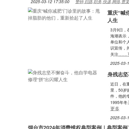
2025-03-12 17:35:00
警钟,归路,职务,快递,网络,曹
重庆“喊
人生
3月9日
海潮表示
单位和个
识宣传，
……
关注
2025-03-1
身残志坚
近日，在
里，50
件，他的
1995
更多
2025-03-1
烟台市2024年消费维权典型案例｜典型案