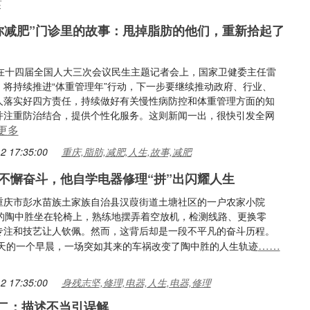
某
你减肥”门诊里的故事：甩掉脂肪的他们，重新拾起了
，在十四届全国人大三次会议民生主题记者会上，国家卫健委主任雷
，将持续推进“体重管理年”行动，下一步要继续推动政府、行业、
人落实好四方责任，持续做好有关慢性病防控和体重管理方面的知
并注重防治结合，提供个性化服务。这则新闻一出，很快引发全网
更多
2 17:35:00
重庆,脂肪,减肥,人生,故事,减肥
不懈奋斗，他自学电器修理“拼”出闪耀人生
重庆市彭水苗族土家族自治县汉葭街道土塘社区的一户农家小院
岁的陶中胜坐在轮椅上，熟练地摆弄着空放机，检测线路、更换零
专注和技艺让人钦佩。然而，这背后却是一段不平凡的奋斗历程。
……
年冬天的一个早晨，一场突如其来的车祸改变了陶中胜的人生轨迹
2 17:35:00
身残志坚,修理,电器,人生,电器,修理
例二：描述不当引误解