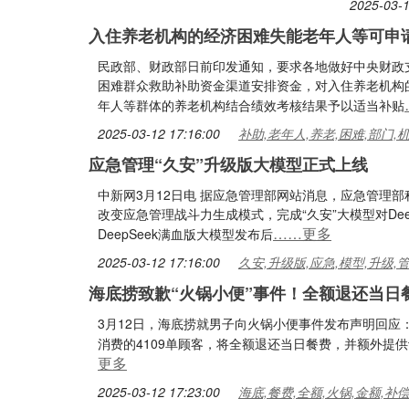
2025-03-1
入住养老机构的经济困难失能老年人等可申
民政部、财政部日前印发通知，要求各地做好中央财政
困难群众救助补助资金渠道安排资金，对入住养老机构
年人等群体的养老机构结合绩效考核结果予以适当补贴
2025-03-12 17:16:00
补助,老年人,养老,困难,部门,
应急管理“久安”升级版大模型正式上线
中新网3月12日电 据应急管理部网站消息，应急管理部
改变应急管理战斗力生成模式，完成“久安”大模型对De
……更多
DeepSeek满血版大模型发布后
2025-03-12 17:16:00
久安,升级版,应急,模型,升级,
海底捞致歉“火锅小便”事件！全额退还当日
3月12日，海底捞就男子向火锅小便事件发布声明回应：针对
消费的4109单顾客，将全额退还当日餐费，并额外提
更多
2025-03-12 17:23:00
海底,餐费,全额,火锅,金额,补