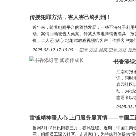
传授犯罪方法，害人害己终判刑！
近年来，随着电商平台的蓬勃发展，一些不法分子利用
动。案情回顾被告人吴某、仲某从事电商销售渔具、报
价；二人还“贴心”地附赠教程视频给客户，传授客户如
2025-03-12 17:10:00
犯罪,方法,吴某,犯罪,方法,徒
书香添绿
江南时报
识，同时
嘉园社区
动，为社
志愿者以
2025-03-1
雷锋精神暖人心 上门服务显真情——中国
鲁网3月12日讯阳春三月，春风送暖。近期，中国工商
召，组织员工深入社区、走进家门，为特殊群体提供“