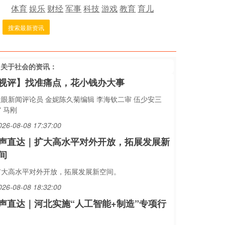
体育
娱乐
财经
军事
科技
游戏
教育
育儿
搜索最新资讯
多关于
社会
的资讯：
视评】找准痛点，花小钱办大事
天眼新闻评论员 金妮陈久菊编辑 李海钦二审 伍少安三
 马刚
026-08-08 17:37:00
声直达｜扩大高水平对外开放，拓展发展新
间
扩大高水平对外开放，拓展发展新空间。
026-08-08 18:32:00
声直达｜河北实施“人工智能+制造”专项行