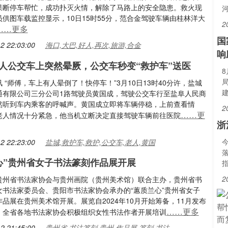
果断停车帮忙，成功扑灭火情，解除了马路上的安全隐患。救火现
供图车载监控显示，10日15时55分，范合金驾驶车辆由桂林洋大
2
……更多
国
2 22:03:00
海口,大巴,好人,再次,旅游,合金
响
人公交车上突然晕厥，公交车秒变“救护车”送医
 “师傅，车上有人晕倒了！快停车！”3月10日13时40分许，盐城
通有限公司三分公司1路驾驶员黄国成，驾驶公交车行至盐阜人民商
然听到车内乘客的呼喊声。黄国成立即将车辆停稳，上前查看情
2
……更
老人情况十分紧急，他当机立断决定直接驾驶车辆前往医院
浙
2 22:23:00
盐城,救护车,救护,公交车,老人,黄国
心”贵州省女子书法篆刻作品展开展
2
贵州省书法家协会与贵州画院（贵州美术馆）联合主办，贵州省书
女书法家委员会、贵阳市书法家协会承办的“蕙质兰心”贵州省女子
品展在贵州美术馆开展。展览自2024年10月开始筹备，11月发布
……更多
。全省各地书法家协会积极组织女性书法作者开展培训
2 21:45:00
贵州省,书法篆刻,贵州,作品展,篆刻,书法