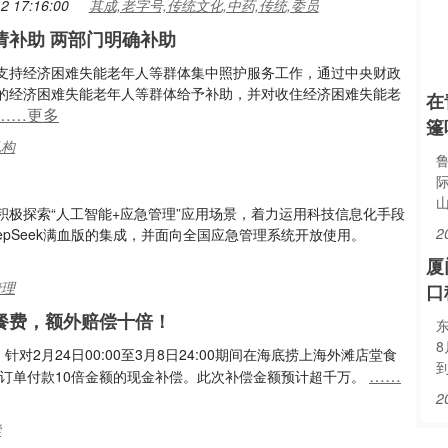
2 17:16:00
其成,老字号,传统文化,中药,传统,委员
请补助 两部门明确补助
支持经济困难失能老年人等群体集中照护服务工作，通过中央财政
的经济困难失能老年人等群体给予补助，并对收住经济困难失能老
在
……更多
篷
机构
积极探索“人工智能+应急管理”应用场景，着力运用科技信息化手段
2
epSeek满血版的集成，并面向全国应急管理系统开放使用。
厦
管理
口
餐费，额外赔偿十倍！
东
2月24日00:00至3月8日24:00期间在海底捞上海外滩店堂食
……
供订单付款10倍金额的现金补偿。此次补偿金额预计超千万。
2
偿