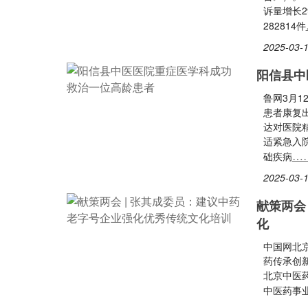
诉量增长2
282814件
2025-03-1
阳信县中
鲁网3月
患者康复
达对医院
适紧急入
…
础疾病
2025-03-1
献策两会
化
中国网北京
药传承创
北京中医
中医药事