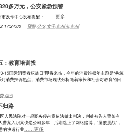
820多万元，公安紧急预警
……更多
州市反诈中心发布提醒：
2 17:24:00
预警,公安,女子,杭州市,杭州
点五：教育培训投
“3·15国际消费者权益日”即将来临，今年的消费维权年主题是“共筑
年系列消费投诉热点。消费市场现状分析随着家长和社会对教育的日
费,烟台
不归路
发区人民法院对一起职务侵占案依法做出判决，判处被告人曹某有
人曹某入职某快递公司多年，后期迷上了网络赌博，“屡败屡战”，
……更多
悉的快递行业