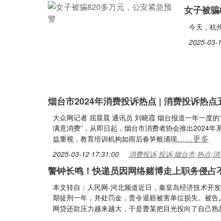
女子被骗
今天，杭
2025-03-1
烟台市2024年消费投诉热点 | 消费投诉热
大众网记者 屈晨晨 通讯员 刘晓霞 烟台报道一年一度的
满意消费”，从即日起，烟台市消费者协会推出2024
……更多
益重视，教育培训机构如雨后春笋般涌现
2025-03-12 17:31:00
消费投诉,投诉,烟台市,热点,消
警钟长鸣！快递员因网络赌博走上职务侵占
本文转自：人民网-河北频道近日，秦皇岛经济技术开
期徒刑一年，并处罚金，责令退赔被害单位损失。被告
网贷还款压力越来越大，于是曹某把目光投向了自己熟