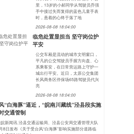
里，13岁的小郝同学从驾驶员乔强
手中接过失而复得的蓝色儿童手表
时，悬着的心终于落了地
2026-08-08 18:04:00
临危处置显担当 坚守岗位护
平安
公交车厢是流动的城市文明窗口，
平凡的公交驾驶员手握方向盘、心
系乘客安，在日常营运路上守护一
城出行平安。近日，太原公交集团
长风商务区停保场65路驾驶员代兴
亮
2026-08-08 18:04:00
风“白海豚”逼近，“皖南川藏线”泾县段实施
时交通管制
大皖新闻讯 泾县交通运输局、泾县公安局交通管理大队
8月8日发布《关于受台风“白海豚”影响实施部分道路临