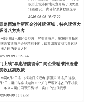
级以上城市因地制宜开展了便民生
活圈建设。 商务部最新数据显示
2026-08-08 16:45:00
青岛西海岸新区金沙滩啤酒城，特色啤酒大
吸引八方宾客
鲁网8月8日讯相约金沙滩，醉美西海岸。第36届青岛国
际啤酒节西海岸会场精彩不断，诚邀四海宾朋共赴这场
山海之间的夏日之约
026-08-08 16:50:00
门上线“享惠智能管家” 向企业精准推送进
税收优惠政策
南网8月8日讯 （福建日报记者 廖丽萍 通讯员 连静）
8月7日，厦门某集成电路企业关务经理张志杰的手机收
到一条来自厦门国际贸易“单一窗口”的短信提示
026-08-08 11:49:00