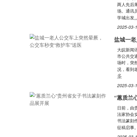
两人先后
场。通讯员
学城出发
2025-03-1
盐城一老
大皖新闻讯
市公共交
场时，突
况，看到
多
2025-03-1
“蕙质兰
日前，由
法家协会
书法篆刻作
征稿启事
2025-03-1