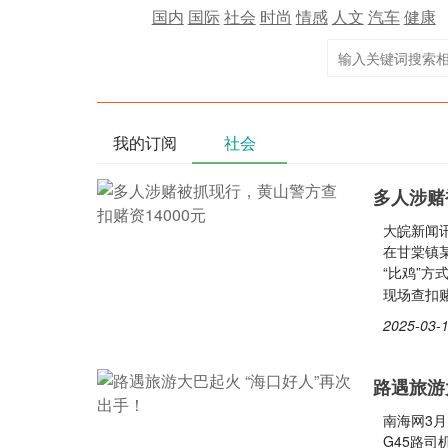
国内
国际
社会
时尚
情感
人文
汽车
健康
我的订阅
社会
多人涉赌
大皖新闻
在甘棠镇
“比鸡”
现场查扣赌
2025-03-1
路遇旅游
南海网3月
G45路