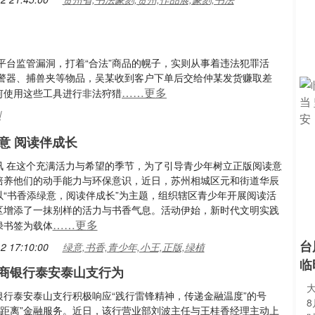
平台监管漏洞，打着“合法”商品的幌子，实则从事着违法犯罪活
警器、捕兽夹等物品，吴某收到客户下单后交给仲某发货赚取差
……更多
何使用这些工具进行非法狩猎
刑
意 阅读伴成长
讯 在这个充满活力与希望的季节，为了引导青少年树立正版阅读意
培养他们的动手能力与环保意识，近日，苏州相城区元和街道华辰
以“书香添绿意，阅读伴成长”为主题，组织辖区青少年开展阅读活
区增添了一抹别样的活力与书香气息。活动伊始，新时代文明实践
……更多
绿书签为载体
台
2 17:10:00
绿意,书香,青少年,小王,正版,绿植
临
工商银行泰安泰山支行为
银行泰安泰山支行积极响应“践行雷锋精神，传递金融温度”的号
零距离”金融服务。近日，该行营业部刘波主任与王桂香经理主动上