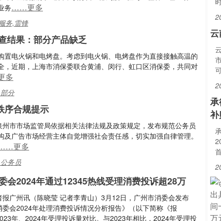
……更多
业务
2
服务,雷锋
云
调查结果：部分产品缺乏
购置电火锅和电烤盘。考虑到电火锅、电烤盘作为直接接触高温的
全，近期，上海市消保委联合黄浦、闵行、虹口区消保委，共同对
更多
2
,部分
承
秩序合规提示
补
省泉州市市场监管局依据相关法律法规及政策规定，发布规范公务员
构及广告市场经营主体自觉增强社会责任感，切实加强自律管理。
2
……更多
首
,公务员
2
会2024年通过12345热线受理消费投诉超28万
者报广州讯（陈晓莹 记者李青山）3月12日，广州市消委会发布
消委会2024年处理消费投诉情况分析报告》（以下简称《报
023年、2024年受理投诉量对比。与2023年相比，2024年受理投