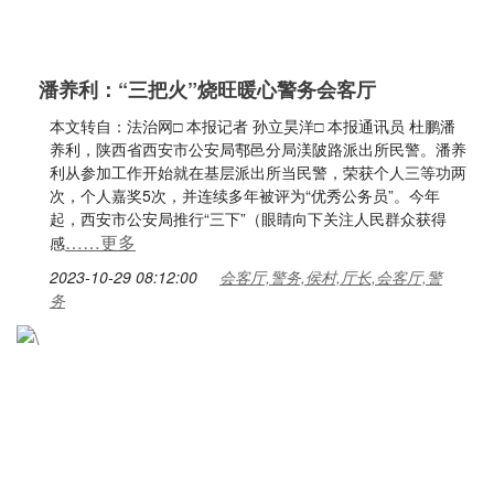
潘养利：“三把火”烧旺暖心警务会客厅
本文转自：法治网□ 本报记者 孙立昊洋□ 本报通讯员 杜鹏潘
养利，陕西省西安市公安局鄠邑分局渼陂路派出所民警。潘养
利从参加工作开始就在基层派出所当民警，荣获个人三等功两
次，个人嘉奖5次，并连续多年被评为“优秀公务员”。今年
起，西安市公安局推行“三下”（眼睛向下关注人民群众获得
……更多
感
2023-10-29 08:12:00
会客厅,警务,侯村,厅长,会客厅,警
务