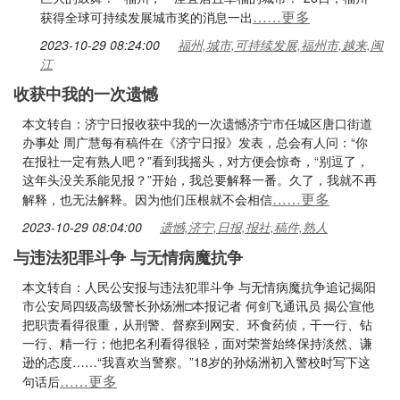
……更多
获得全球可持续发展城市奖的消息一出
2023-10-29 08:24:00
福州,城市,可持续发展,福州市,越来,闽
江
收获中我的一次遗憾
本文转自：济宁日报收获中我的一次遗憾济宁市任城区唐口街道
办事处 周广慧每有稿件在《济宁日报》发表，总会有人问：“你
在报社一定有熟人吧？”看到我摇头，对方便会惊奇，“别逗了，
这年头没关系能见报？”开始，我总要解释一番。久了，我就不再
……更多
解释，也无法解释。因为他们压根就不会相信
2023-10-29 08:04:00
遗憾,济宁,日报,报社,稿件,熟人
与违法犯罪斗争 与无情病魔抗争
本文转自：人民公安报与违法犯罪斗争 与无情病魔抗争追记揭阳
市公安局四级高级警长孙炀洲□本报记者 何剑飞通讯员 揭公宣他
把职责看得很重，从刑警、督察到网安、环食药侦，干一行、钻
一行、精一行；他把名利看得很轻，面对荣誉始终保持淡然、谦
逊的态度……“我喜欢当警察。”18岁的孙炀洲初入警校时写下这
……更多
句话后