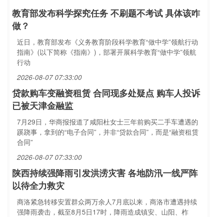
教育部发布科学探究任务 不刷题不考试 具体该咋
做？
近日，教育部发布《义务教育阶段科学教育“做中学”领航行动
指南》(以下简称《指南》)，部署开展科学教育“做中学”领航
行动
2026-08-07 07:33:00
贷款购车变融资租赁 合同现多处疑点 购车人投诉
已被天津金融监
7月29日，华商报报道了咸阳杜女士三年前购买二手车遭遇的
蹊跷事，拿到的“电子合同”，并非“贷款合同”，而是“融资租赁
合同”
2026-08-07 07:33:00
陕西持续强降雨引发洪涝灾害 各地防汛一线严阵
以待全力救灾
商洛紧急转移安置群众两万余人7月底以来，商洛市遭遇持续
强降雨袭击，截至8月5日17时，降雨造成镇安、山阳、柞