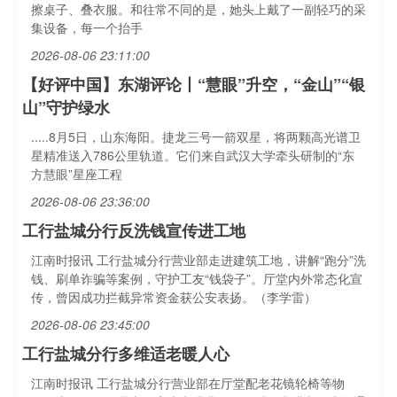
擦桌子、叠衣服。和往常不同的是，她头上戴了一副轻巧的采
集设备，每一个抬手
2026-08-06 23:11:00
【好评中国】东湖评论丨“慧眼”升空，“金山”“银
山”守护绿水
.....8月5日，山东海阳。捷龙三号一箭双星，将两颗高光谱卫
星精准送入786公里轨道。它们来自武汉大学牵头研制的“东
方慧眼”星座工程
2026-08-06 23:36:00
工行盐城分行反洗钱宣传进工地
江南时报讯 工行盐城分行营业部走进建筑工地，讲解“跑分”洗
钱、刷单诈骗等案例，守护工友“钱袋子”。厅堂内外常态化宣
传，曾因成功拦截异常资金获公安表扬。（李学雷）
2026-08-06 23:45:00
工行盐城分行多维适老暖人心
江南时报讯 工行盐城分行营业部在厅堂配老花镜轮椅等物