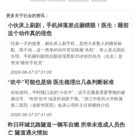
更多关于
社会
的资讯：
小伙床上刷剧，手机掉落差点砸瞎眼！医生：睡前
这个动作真的很危
结束一天的疲惫，躺在床上刷手机，是绝大多数人的睡前标
配。殊不知，这一简单的动作背后暗藏“杀机”，有人差点因此
失明。手机砸到眼睛后眼前现黑影35岁的刘先生（化名）是
资深“睡前手机党”
2026-08-07 07:31:00
“吹牛”可能也是病 医生梳理出几条判断标准
你知道吗，平时随口说的“小吹牛”，说不定藏着需要警惕的健
康信号。“有些‘吹牛’须及时就医干预。”浙江中医药大学附属
第二医院（省新华医院）临床心理科主任韩耀静介绍
2026-08-07 07:31:00
昨日环城北路隧道一辆车自燃 所幸未造成人员伤
亡 隧道遇火情如