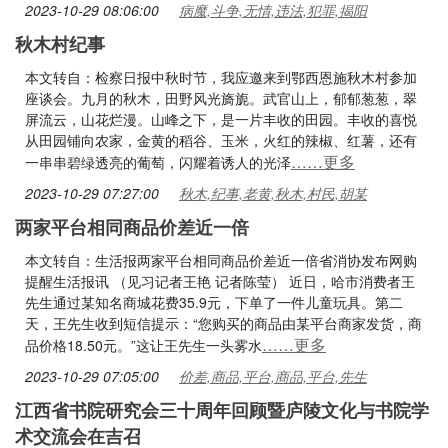
2023-10-29 08:06:00
病魔,斗争,无情,违法,犯罪,揭阳
秋木村纪事
本文转自：检察日报中秋时节，我应邀来到鄂西恩施秋木村参加
座谈会。九月的秋木，田野风光旖旎。武官山上，郁郁葱葱，翠
屏流云，山花烂漫。山峰之下，是一片丰收的田园。丰收的喜悦
从田园铺向农家，金黄的稻谷、玉米，火红的辣椒、红薯，还有
……更多
一串串碧绿透亮的葡萄，闪耀着诱人的光泽
2023-10-29 07:27:00
秋木,纪事,老黄,秋木,村民,胡某
两家平台相同商品价差近一倍
本文转自：生活报两家平台相同商品价差近一倍省消协发布网购
提醒生活报讯 （见习记者王艳 记者陈莹） 近日，哈市消费者王
先生通过某知名商城花费35.9元，下单了一件儿童玩具。第二
天，王先生收到短信提示：“您购买的商品由某平台商家发货，商
……更多
品价格18.50元。”这让王先生一头雾水
2023-10-29 07:05:00
价差,商品,平台,商品,平台,先生
江西省书院研究会三十周年回顾暨庐陵文化与书院学
术交流会在吉召