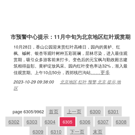
市预警中心提示：11月中旬为北京地区红叶观赏期
10月28日，香山公园迎来赏红叶高峰日，园内的黄栌、红
枫、槭树、银杏等观叶树种五彩斑斓，层林尽染，进入最佳观
赏期，吸引众多游客前来打卡。变色后的元宝枫与勤政殿古建
筑相得益彰。黄栌绽放风采。园内红叶变色率达32%，渐入最
……更多
佳观赏期。上午10点50分，西郊线巴沟站
2023-10-29 09:38:00
北京地区,红叶,预警,北京,提示,地
区
首页
上一页
6300
6301
page 6305/9962
6302
6303
6304
6306
6307
6308
6305
6309
6310
下一页
末页