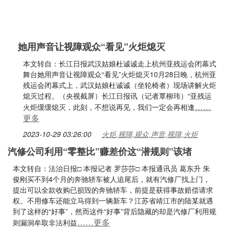
她用声音让视障观众“看见”火炬熄灭
本文转自：长江日报武汉姑娘杜诚诚走上杭州亚残运会闭幕式
舞台她用声音让视障观众“看见”火炬熄灭10月28日晚，杭州亚
残运会闭幕式上，武汉姑娘杜诚诚（坐轮椅者）现场讲解火炬
熄灭过程。（央视截屏）长江日报讯（记者覃柳玮）“亚残运
……
火炬缓缓熄灭，此刻，不想说再见，我们一定会再相逢
更多
2023-10-29 03:26:00
火炬,视障,观众,声音,视障,火炬
汽修公司利用“零整比”赚差价这“潜规则”该堵
本文转自：法治日报□ 本报记者 罗莎莎□ 本报通讯员 葛东升 朱
俊刚买不到4个月的奔驰轿车被人追尾后，就有汽修厂找上门，
提出可以全款收购已损毁的奔驰轿车，前提是获得事故赔偿请求
权。不用修车还能立马得到一辆新车？江苏省靖江市的陆某就遇
到了这样的“好事”，然而这件“好事”背后隐藏的却是汽修厂利用规
……更多
则漏洞牟取非法利益