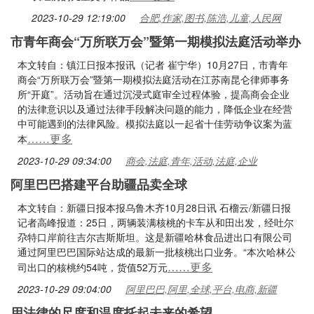
2023-10-29 12:19:00
合肥,作家,图书,陈浩,儿童,人民网
市青年商会“万所联万会”暨第一期模拟法庭活动举办
本文转自：镇江日报本报讯（记者 崔宁华）10月27日，市青年
商会“万所联万会”暨第一期模拟法庭活动在江苏南昆仑律师事务
所“开庭”。活动旨在通过沉浸式庭审全过程体验，提高商会企业
的法律意识以及通过法律手段解决问题的能力，降低企业在经营
中可能遇到的法律风险。模拟法庭以一起省十佳劳动争议案为蓝
……更多
本
2023-10-29 09:34:00
商会,法庭,青年,活动,法庭,企业
阿里巴巴搭建平台助疆品卖全球
本文转自：新疆日报本报乌鲁木齐10月28日讯 石榴云/新疆日报
记者高峰报道：25日，两辆装满核桃的卡车从和田出发，经吐尔
尕特口岸前往吉尔吉斯斯坦。这是新疆哈林食品进出口有限公司
通过阿里巴巴国际站达成的最新一批核桃出口业务。“本次哈林公
……更多
司出口的核桃约54吨，货值52万元
2023-10-29 09:04:00
阿里巴巴,阿里,全球,平台,电商,新疆
用法律的尺度和温度托起未来的希望