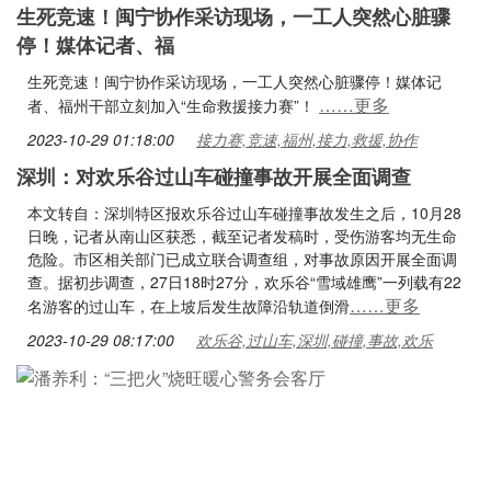
生死竞速！闽宁协作采访现场，一工人突然心脏骤
停！媒体记者、福
生死竞速！闽宁协作采访现场，一工人突然心脏骤停！媒体记
……更多
者、福州干部立刻加入“生命救援接力赛”！
2023-10-29 01:18:00
接力赛,竞速,福州,接力,救援,协作
深圳：对欢乐谷过山车碰撞事故开展全面调查
本文转自：深圳特区报欢乐谷过山车碰撞事故发生之后，10月28
日晚，记者从南山区获悉，截至记者发稿时，受伤游客均无生命
危险。市区相关部门已成立联合调查组，对事故原因开展全面调
查。据初步调查，27日18时27分，欢乐谷“雪域雄鹰”一列载有22
……更多
名游客的过山车，在上坡后发生故障沿轨道倒滑
2023-10-29 08:17:00
欢乐谷,过山车,深圳,碰撞,事故,欢乐