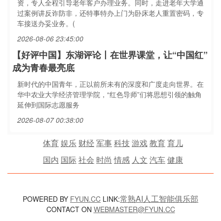
资，专人全程引导老年客户办理业务。同时，走进老年大学通
过案例讲反诈防非，还特事特办上门为卧床老人重置密码，专
车接送办妥业务。(
2026-08-06 23:45:00
【好评中国】东湖评论丨在世界课堂，让“中国红”
成为青春最亮底
新时代的中国青年，正以前所未有的深度和广度走向世界。在
华中农业大学经济管理学院，“红色导师”们将思想引领的触角
延伸到国际志愿服务
2026-08-07 00:38:00
体育
娱乐
财经
军事
科技
游戏
教育
育儿
国内
国际
社会
时尚
情感
人文
汽车
健康
常熟AI人工智能俱乐部
POWERED BY
FYUN.CC
LINK:
CONTACT ON
WEBMASTER@FYUN.CC