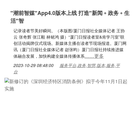
"潮前智媒"App4.0版本上线 打造"新闻﹢政务﹢生
活"智
记录读者节美好瞬间。（本版图/厦门日报社全媒体记者 王协
云 张奇辉 张江毅 林铭鸿 摄）“厦门日报读者室&肯学习室”联
创活动揭牌仪式现场。新媒体主播在读者节现场报道。厦门网
讯（厦门日报社全媒体记者 赵张昀）厦门日报社持续推进媒
……更多
体融合发展，加快构建全媒体传播体系
2023-10-29 08:48:00
服务平台,政务,智慧,版本,服务,平
台