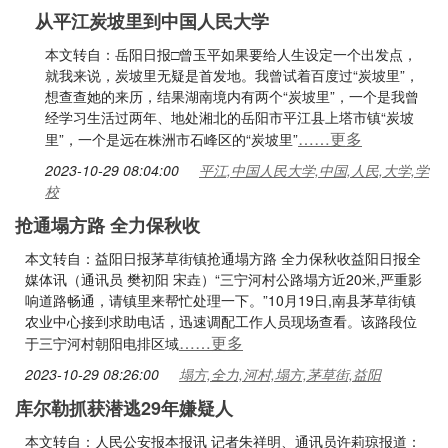
从平江炭坡里到中国人民大学
本文转自：岳阳日报□曾玉平如果要给人生设定一个出发点，
就我来说，炭坡里无疑是首发地。我曾试着百度过“炭坡里”，
想查查她的来历，结果湖南境内有两个“炭坡里”，一个是我曾
经学习生活过两年、地处湘北的岳阳市平江县上塔市镇“炭坡
……更多
里”，一个是远在株洲市石峰区的“炭坡里”
2023-10-29 08:04:00
平江,中国人民大学,中国,人民,大学,学
校
抢通塌方路 全力保秋收
本文转自：益阳日报茅草街镇抢通塌方路 全力保秋收益阳日报全
媒体讯（通讯员 樊初阳 宋垚）“三宁河村公路塌方近20米,严重影
响道路畅通，请镇里来帮忙处理一下。”10月19日,南县茅草街镇
农业中心接到求助电话，迅速调配工作人员现场查看。该路段位
……更多
于三宁河村朝阳电排区域
2023-10-29 08:26:00
塌方,全力,河村,塌方,茅草街,益阳
库尔勒抓获潜逃29年嫌疑人
本文转自：人民公安报本报讯 记者朱祥明、通讯员许莉琼报道：