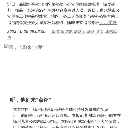
近日，新疆维吾尔自治区库尔勒市公安局经细致梳理、深度研
判，抓获一名潜逃29年的外省命案在逃人员。近日，库尔勒市公
安局在工作中获得线索，辖区一务工人员杨某与被外省警方网上
……更多
追逃的命案嫌疑人崔某极为相似，随即成立追逃专班
2023-10-29 08:06:00
库尔,库尔勒,嫌疑人,嫌疑,崔某,库尔勒
市
听，他们来“点评”
本文转自：福州日报福州获得全球可持续发展城市奖后——
听，他们来“点评”闽江河口湿地。本报记者 林双伟摄小朋友在
福州儿童公园内戏水游玩。本报记者 林双伟摄 “巨大的荣誉，
巨大的鼓舞！”“福州，一座宜居且幸福的城市！”28日，福州