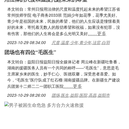
本文转自：常州日报用法律的尺度和温度托起未来的希望​江苏省
常州技师学院 电子商务2033班 范娟少年如花季，花季尤美好。
青少年是祖国的未来，民族的希望，他们的人生应该是憧憬着美
好的未来，寄托着无数人的殷切希望和祝福，如果没有犯罪，没
……更多
有伤害，那他们的人生将会是多么光明又美好
2023-10-29 08:34:00
尺度,温度,少年,青少年,法官,白羽
团场也有四位“毛医生”
本文转自：益阳日报益阳日报全媒体记者 周云峰在新疆吐鲁番，
湖南的援疆医务人员有一个共同的称呼——“毛医生”，意思是毛
主席家乡来的医生，妙手仁心、医德双馨，深受患者喜爱。如
今，“毛医生”医疗队成了红石榴·湖南援疆品牌。在新疆生产建设
……更多
兵团第十二师二二一团职工医院
2023-10-29 08:26:00
团场,医生,益阳,医院,高昌,益阳市