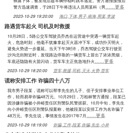
裸露下体，被发现后趁车辆停稳时跳车逃走。警方通报接报后
……更多
警方迅速调查，于28日下午将违法人员周某科（男
2023-10-29 19:20:00
海口,下体,男子,南海,周某,李波
路遇货车起火 司机及时救援
10月28日，5路公交车驾驶员乔杰在运营途中突遇一辆货车起
火，危急时刻，他毫不犹豫拿起灭火器冲下车，成功扑灭明火，
避免火势进一步蔓延。当天下午3时许，乔杰驾驶公交车行驶至
沙沟北街附近时，发现路边停靠的一辆货车上冒出了浓浓黑烟，
……更多
车底还隐隐有火苗闪动，货车车主正焦急地扑火
2023-10-29 18:20:00
货车,救援,司机,灭火,火势,货车
谎称安排工作 诈骗四十八万
我市男子段某，谎称可以帮李先生的儿子、侄子安排事业单位工
作，轻而易举诈骗48万元。10月29日，万柏林警方通报，段某已
因涉嫌诈骗被小井峪责任区刑警队民警抓获。10月中旬，李先生
向小井峪责任区刑警队报案称，他被段某以安排工作为名诈骗了
……更多
48万元。李先生说，事情发生在2017年7月
2023-10-29 18:19:00
诈骗,工作,段某,诈骗,先生,小井