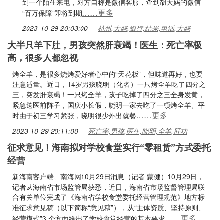
到一个陌生来电，对方自称是微信客服，查到胡大妈的微信
……更多
“百万保障”即将到期
2023-10-29 20:03:00
杭州,大妈,银行,结果,电话,大妈
大半只羊下肚，男孩突然肝衰竭！医生：死亡率极
高，很多人都忽视
烤全羊，是很多烧烤爱好者心中的“天花板”，但味道再好，也要
注意适量。近日，14岁男孩晓明（化名）一只烤全羊吃了四分之
三，突发肝衰竭！一只烤全羊，孩子吃掉了四分之三全身发黄，
紧急送医前阵子，国庆小长假，晓明一家去吃了一顿烤全羊。平
……更多
时由于初三学习紧张，晓明很少外出就餐
2023-10-29 20:11:00
死亡率,男孩,医生,晓明,全羊,肝功
征求意见！海南拟对学校食堂实行“零租赁”方式委托
经营
​新海南客户端、南海网10月29日消息（记者 蒙健）10月29日，
记者从海南省市场监管局获悉，近日，海南省市场监督管理局联
合有关单位完成了《海南省学校食堂委托经营管理规范》地方标
准征求意见稿（以下简称“意见稿”），从“主体资质、坚持原则、
……更多
经营模式”3 个方面给出了学校食堂经营的基本要求