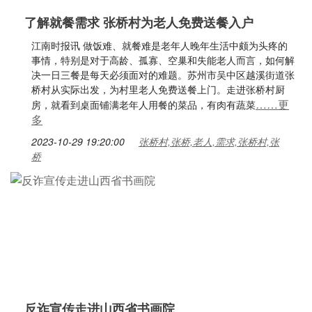
了解就餐需求 张桥村为老人免费送餐入户
江南时报讯 做饭难、就餐难是老年人晚年生活中颇为头疼的
事情，特别是对于高龄、孤寡、空巢和失能老人而言，如何解
决一日三餐是每天必须面对的难题。苏州市吴中区越溪街道张
桥村从实际出发，为村里老人免费送餐上门。走进张桥村厨
……更
房，就看到桌面铺满老年人用餐的菜品，有肉有蔬菜
多
2023-10-29 19:20:00
张桥村,张桥,老人,需求,张桥村,张
桥
反诈宣传走进山西省书画院