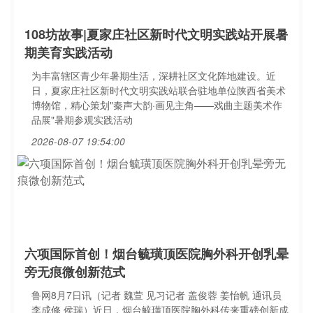
108坊故事|夏家庄社区新时代文明实践站开展暑
期美育实践活动
为丰富辖区青少年暑期生活，深耕社区文化阵地建设。近
日，夏家庄社区新时代文明实践站联合驻地单位陕西省美术
博物馆，精心策划"秦声大韵·画见主角——戏曲主题美术作
品展"暑期参观实践活动
2026-08-07 19:54:00
六项国际首创！烟台毓璜顶医院胸外科开创乳晕
旁无痕微创新范式
鲁网8月7日讯（记者 魏萱 见习记者 盖俊蓉 姜怡帆 通讯员
李成修 侯瑞）近日，烟台毓璜顶医院胸外科传来重磅创新成