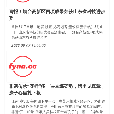
喜报！烟台高新区四项成果荣获山东省科技进步
奖
鲁网8月7日讯（记者 魏萱 见习记者 盖俊蓉 姜怡帆）8月6
日，山东省科技创新大会在济南召开，烟台高新区4项成果
荣获山东省科技进步奖
2026-08-07 14:06:00
非遗传承“花样”多：课堂练架势，馆里见真章，
孩子心里扎下根
江南时报讯 每周四下午一点，在苏州相城区经开区北桥街道
新北村暑托服务教室里，准时传出整齐洪亮的船拳呐喊声。
非遗“开口船拳”传承人吴林根正带着孩子们一招一式操练拳