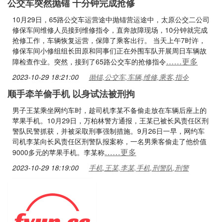
公交车突然抛锚 十分钟完成抢修
10月29日，65路公交车运营途中抛锚营运途中，太原公交二公司
修保车间维修人员接到维修指令，直奔故障现场，10分钟就完成
抢修工作，车辆恢复运营，保障了乘客出行。 当天上午7时许，
修保车间小修组组长田原和同事们正在外围车队开展周日车辆故
……更多
障检查作业。突然，接到了65路公交车的抢修指令
2023-10-29 18:21:00
抛锚,公交车,车辆,维修,乘客,指令
顺手牵羊偷手机 以身试法被刑拘
男子王某乘坐网约车时，趁司机李某不备偷走放在车辆后座上的
苹果手机。10月29日，万柏林警方通报，王某已被长风责任区刑
警队民警抓获，并被采取刑事强制措施。9月26日一早，网约车
司机李某向长风责任区刑警队报案称，一名男乘客偷走了他价值
……更多
9000多元的苹果手机。李某称
2023-10-29 18:19:00
手机,王某,李某,手机,刑警队,刑警