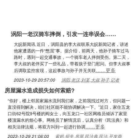
涡阳一老汉骑车摔倒，引发一连串误会……
大皖新闻讯 近日 ，涡阳县的李大叔联系大皖新闻记者，讲述
他家遭遇的一件“憋屈”事。据介绍，前两天，他孙子骑车过马
路时，遇到一起交通事故，一个骑车老人摔倒受伤。第二天，
李大叔的老伴买了一些礼品，带着孩子登门慰问。但李大叔事
……更多
后调取监控发现，这起事故与孙子并无关联
2023-10-29 20:57:00
涡阳,老汉,刘某,大叔,孙子,记者
房屋漏水造成损失如何索赔?
“你好，楼上邻居家漏水流到我们家，之前我找过对方，但问题一
直没得到解决，咱们社区能不能协调解决一下。”近日，家住五龙
口街62号院9号楼的阎女士，向五龙口一社区网格员倾诉了家里
楼顶漏水的烦心事。网格员了解情况后，认真分析《民法典》和
……更多
相关法律法规，将双方叫到一起进行协调
2023-10-29 21:06:00
索赔,损失,房屋,民法典,民法,开发商