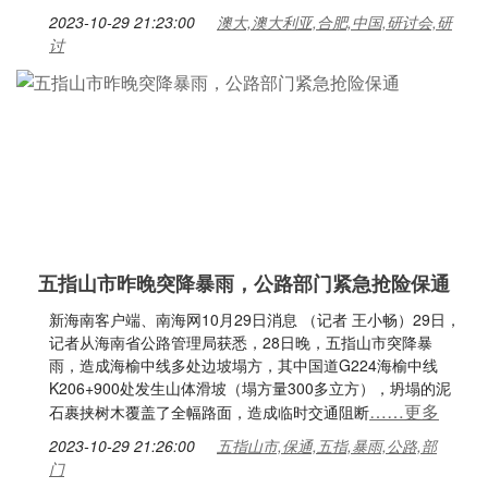
2023-10-29 21:23:00
澳大,澳大利亚,合肥,中国,研讨会,研
讨
五指山市昨晚突降暴雨，公路部门紧急抢险保通
新海南客户端、南海网10月29日消息 （记者 王小畅）29日，
记者从海南省公路管理局获悉，28日晚，五指山市突降暴
雨，造成海榆中线多处边坡塌方，其中国道G224海榆中线
K206+900处发生山体滑坡（塌方量300多立方），坍塌的泥
……更多
石裹挟树木覆盖了全幅路面，造成临时交通阻断
2023-10-29 21:26:00
五指山市,保通,五指,暴雨,公路,部
门