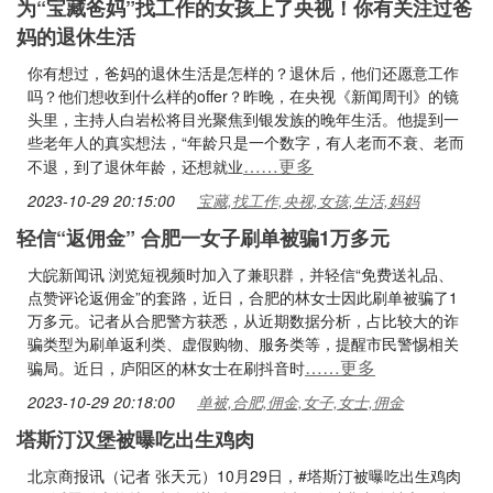
为“宝藏爸妈”找工作的女孩上了央视！你有关注过爸
妈的退休生活
你有想过，爸妈的退休生活是怎样的？退休后，他们还愿意工作
吗？他们想收到什么样的offer？昨晚，在央视《新闻周刊》的镜
头里，主持人白岩松将目光聚焦到银发族的晚年生活。他提到一
些老年人的真实想法，“年龄只是一个数字，有人老而不衰、老而
……更多
不退，到了退休年龄，还想就业
2023-10-29 20:15:00
宝藏,找工作,央视,女孩,生活,妈妈
轻信“返佣金” 合肥一女子刷单被骗1万多元
大皖新闻讯 浏览短视频时加入了兼职群，并轻信“免费送礼品、
点赞评论返佣金”的套路，近日，合肥的林女士因此刷单被骗了1
万多元。记者从合肥警方获悉，从近期数据分析，占比较大的诈
骗类型为刷单返利类、虚假购物、服务类等，提醒市民警惕相关
……更多
骗局。近日，庐阳区的林女士在刷抖音时
2023-10-29 20:18:00
单被,合肥,佣金,女子,女士,佣金
塔斯汀汉堡被曝吃出生鸡肉
北京商报讯（记者 张天元）10月29日，#塔斯汀被曝吃出生鸡肉