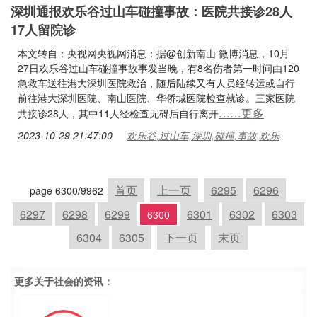
深圳通报欢乐谷过山车碰撞事故：医院共接诊28人
17人留院诊
本文转自：央视网央视网消息：据@创新南山 微博消息，10月
27日欢乐谷过山车碰撞事故事发当晚，有8名伤者第一时间由120
急救车送往港大深圳医院救治，随后陆续又有人员经转运或自行
前往港大深圳医院、南山医院、华侨城医院检查就诊。三家医院
……更多
共接诊28人，其中11人经检查无碍后自行离开
2023-10-29 21:47:00
欢乐谷,过山车,深圳,碰撞,事故,欢乐
首页
上一页
6295
6296
page 6300/9962
6297
6298
6299
6301
6302
6303
6300
6304
6305
下一页
末页
更多关于
社会
的资讯：