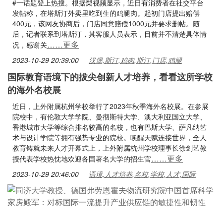
#一话题登上热搜。根据梨视频显示，近日有消费者在社交平台
发帖称，在塔斯汀外卖里吃到生的鸡腿肉。起初门店提出赔偿
400元，该网友协商后，门店同意赔偿1000元并要求删帖。随
后，记者联系到塔斯汀，其客服人员表示，目前并不清楚具体情
……更多
况，感谢关
2023-10-29 20:39:00
汉堡,斯汀,鸡肉,斯汀,门店,鸡腿
国际教育语境下的拔尖创新人才培养，看看这所学校
的海外名校展
近日，上外附属杭州学校举行了2023年秋季海外名校展。在参展
院校中，有伦敦大学学院、曼彻斯特大学、澳大利亚国立大学、
香港城市大学等综合排名较高的名校，也有巴斯大学、萨凡纳艺
术与设计学院等拥有强势专业的院校。唤醒天赋连接世界，全人
教育铸就未来人才开幕式上，上外附属杭州学校理事长徐剑艺教
……更多
授代表学校热忱地欢迎各国著名大学的招生官
2023-10-29 20:46:00
语境,人才培养,名校,学校,人才,国际