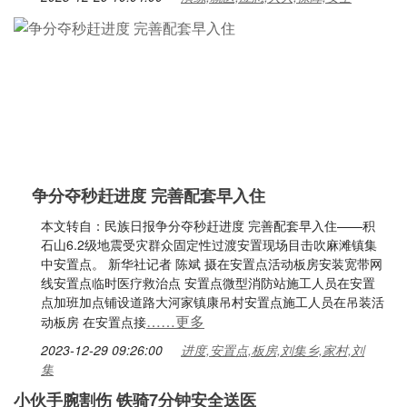
争分夺秒赶进度 完善配套早入住
本文转自：民族日报争分夺秒赶进度 完善配套早入住——积
石山6.2级地震受灾群众固定性过渡安置现场目击吹麻滩镇集
中安置点。 新华社记者 陈斌 摄在安置点活动板房安装宽带网
线安置点临时医疗救治点 安置点微型消防站施工人员在安置
点加班加点铺设道路大河家镇康吊村安置点施工人员在吊装活
……更多
动板房 在安置点接
2023-12-29 09:26:00
进度,安置点,板房,刘集乡,家村,刘
集
小伙手腕割伤 铁骑7分钟安全送医