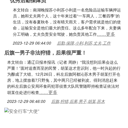
优秀后勤保障员
本文转自：南湖晚报苏小利苏小利是一名危险品运输车辆押运
员，她和丈夫两个人，这十年来过着“一车两人，三餐四季”的
生活，没有春夏秋冬，没有晴天雨天，客户需求就是他们的使
命，运输安全是他们最大的责任。这么多年配合下来，夫妻俩
……更多
分工明确，丈夫负责安全驾驶，她负责其他工作
2023-12-29 06:44:00
后勤,保障,小利,利苏,丈夫,工作
后旗一男子非法狩猎，后果很严重！
本文转自：通辽日报本报讯（记者 周静）“我没想到后果会这么
严重！”面对追查而至的民警，胡某这才意识到，他一时兴起的行
为酿成了大错。12月26日，科左后旗阿都沁苏木男子胡某打开仓
房，地上摆放着7只野兔，其中两只已经被剥皮。得到消息赶来
的科左后旗公安局环食药犯罪侦查大队民警随即持检查证依法对
……更多
胡某住处进行检查
2023-12-29 06:46:00
后旗,狩猎,后果,男子,胡某,苏木