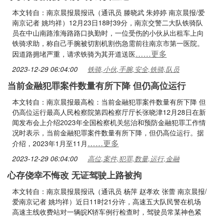
本文转自：南京晨报晨报讯（通讯员 滕晓武 朱婷婷 南京晨报/爱
南京记者 姚均祥）12月23日18时39分，南京交警二大队铁骑队
员在中山南路淮海路路口执勤时，一位受伤的小伙从出租车上向
铁骑求助，称自己手腕被切割机割伤急需前往南京市第一医院。
……更多
因道路拥堵严重，请求铁骑为其开道送医
2023-12-29 06:04:00
铁骑,小伙,手腕,安全,铁骑,队员
当前金融犯罪案件数量有所下降 但仍高位运行
本文转自：南京晨报最高检：当前金融犯罪案件数量有所下降 但
仍高位运行最高人民检察院第四检察厅厅长张晓津12月28日在新
闻发布会上介绍2023年全国检察机关惩治和预防金融犯罪工作情
况时表示，当前金融犯罪案件数量有所下降，但仍高位运行。据
……更多
介绍，2023年1月至11月
2023-12-29 06:04:00
高位,案件,犯罪,数量,运行,金融
心存侥幸不悔改 无证驾驶上路被拘
本文转自：南京晨报晨报讯（通讯员 杨萍 赵孝欢 张蕾 南京晨报/
爱南京记者 姚均祥）近日11时21分许，高速五大队民警在机场
高速主线收费站对一辆皖K轿车例行检查时，驾驶员常某神色紧