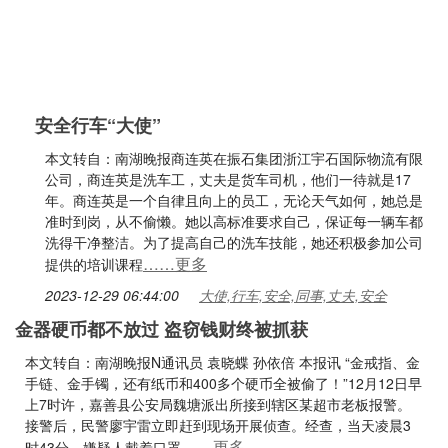
安全行车“大使”
本文转自：南湖晚报商连英在振石集团浙江宇石国际物流有限
公司，商连英是洗车工，丈夫是货车司机，他们一待就是17
年。商连英是一个自律且向上的员工，无论天气如何，她总是
准时到岗，从不偷懒。她以高标准要求自己，保证每一辆车都
洗得干净整洁。为了提高自己的洗车技能，她还积极参加公司
……更多
提供的培训课程
2023-12-29 06:44:00
大使,行车,安全,同事,丈夫,安全
金器硬币都不放过 盗窃钱财终被抓获
本文转自：南湖晚报N通讯员 袁晓蝶 孙依倍 本报讯 “金戒指、金
手链、金手镯，还有纸币和400多个硬币全被偷了！”12月12日早
上7时许，嘉善县公安局魏塘派出所接到辖区某超市老板报警。
接警后，民警廖宇雷立即赶到现场开展侦查。经查，当天凌晨3
……更多
时43分，嫌疑人戴着口罩