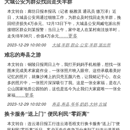
大城公安为群众找回走失羊群
本文转自：廊坊日报本报讯（记者 杨雅淇 通讯员 缴万泽）近
日，大城县公安局通过细致工作，为群众及时找回走失羊群，挽
回经济损失4万余元。12月13日下午，大城县公安局臧屯派出所
接辖区群众刘某报警：当日上午，家中老人在某村南洼放羊时，
……更多
走失绵羊38只，价值4万余元
2023-12-29 10:00:00
大城,羊群,群众,公安,羊群,派出所
难忘的寿县之游
本文转自：铜陵日报周日上午，我打开妈妈手机相册，想找一张
图来完成美术家庭作业，一张张照片映入眼帘。这些承载着美好
记忆的照片，就像沙滩上的贝壳五颜六色，让我铭记于心。在众
多的照片中，一张照片深深吸引了我。这是一张全家福，是在八
公山国家地质公园拍的，这也是迄今为止我们大家庭唯一一张全
……更多
家福
2023-12-29 10:02:00
寿县,寿县,爷爷,奶奶,大钟,古城
换卡服务“送上门” 便民利民“零距离”
本文转自：连云港日报工行连云港苍梧支行换卡服务“送上门”便
民利民“零距离”近日，客户王先生焦急万分来到工行连云港苍梧