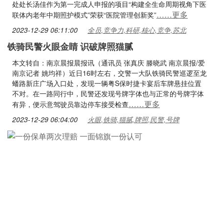
处处长汤佳作为第一完成人申报的项目“构建全生命周期视角下医
……更多
联体内老年中期照护模式”荣获“医院管理创新奖”
2023-12-29 06:11:00
全员,竞争力,科研,核心,竞争,苏北
铁骑民警火眼金睛 识破牌照猫腻
本文转自：南京晨报晨报讯（通讯员 张真庆 滕晓武 南京晨报/爱
南京记者 姚均祥）近日16时左右，交警一大队铁骑民警巡逻至龙
蟠路新庄广场入口处，发现一辆粤S保时捷卡宴后车牌悬挂位置
不对。在一路同行中，民警还发现号牌字体也与正常的号牌字体
……更多
有异，便示意驾驶员靠边停车接受检查
2023-12-29 06:04:00
火眼,铁骑,猫腻,牌照,民警,号牌