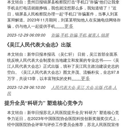
本文转自：贵州日报锦屏县检察院打击“手机口”诈骗“他们让我拿
手机去打电话就能挣钱，我也就没想那么多，我知道错了！”近
日，锦屏县人民检察院办理一起“手机口”诈骗案件，当事人刘某
某辩解道。2023年11月期间，刘某某明知他人在实施电信网络诈
……更多
骗，仍与他人一起提供手机
2023-12-29 06:09:00
诈骗,手机,诈骗,手机,被害人,锦屏
《吴江人民代表大会志》出版
本文转自：新华日报本报讯 （吴仁轩） 日前，吴江首部全面系
统反映人民代表大会制度在当地建立和发展的专业志书——《吴
江人民代表大会志》正式出版，填补了吴江民主政治建设史志的
空白。《吴江人民代表大会志》图文并茂、流畅朴实，全志97.8
……更多
万字，共设13章，以丰富翔实的史料
2023-12-29 06:10:00
人民代表大会,吴江,大会,出版,代表,人
民
提升全员“科研力” 塑造核心竞争力
本文转自：新华日报苏北人民医院提升全员“科研力” 塑造核心竞
争力近日，在2023年中国医院协会医院科技创新奖颁奖仪式上，
经中国医院协会评审与评价工作委员会推荐，苏北人民医院宣传