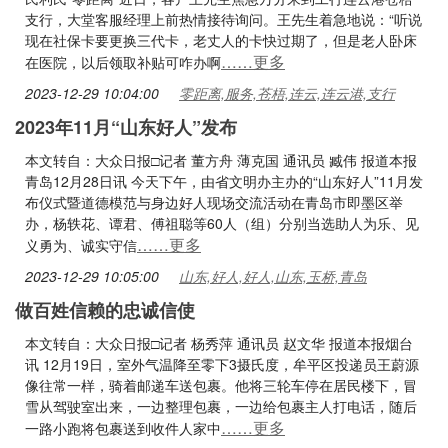
支行，大堂客服经理上前热情接待询问。王先生着急地说：“听说
现在社保卡要更换三代卡，老丈人的卡快过期了，但是老人卧床
……更多
在医院，以后领取补贴可咋办啊
2023-12-29 10:04:00
零距离,服务,苍梧,连云,连云港,支行
2023年11月“山东好人”发布
本文转自：大众日报□记者 董方舟 薄克国 通讯员 臧伟 报道本报
青岛12月28日讯 今天下午，由省文明办主办的“山东好人”11月发
布仪式暨道德模范与身边好人现场交流活动在青岛市即墨区举
办，杨轶花、谭君、傅祖聪等60人（组）分别当选助人为乐、见
……更多
义勇为、诚实守信
2023-12-29 10:05:00
山东,好人,好人,山东,玉桥,青岛
做百姓信赖的忠诚信使
本文转自：大众日报□记者 杨秀萍 通讯员 赵文华 报道本报烟台
讯 12月19日，室外气温降至零下3摄氏度，牟平区投递员王蔚源
像往常一样，骑着邮递车送包裹。他将三轮车停在居民楼下，冒
雪从驾驶室出来，一边整理包裹，一边给包裹主人打电话，随后
……更多
一路小跑将包裹送到收件人家中