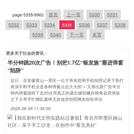
首页
上一页
5330
5331
page 5335/9962
5332
5333
5334
5336
5337
5338
5335
5339
5340
下一页
末页
更多关于
社会
的资讯：
半分钟跳20次广告！别把1.7亿“银发族”塞进弹窗
“陷阱”
近日，在安徽黄山一景区一位大爷本想用手机拍照记录下鱼灯
表演不料手机全是各种弹窗点击大大的“×”又弹出新广告半分
钟内弹窗跳转了近20次而真正的退出键却藏在犄角旮旯情急
之下大爷手忙脚乱最终无奈放弃拍照网友纷纷评论
2026-08-09 11:34:00