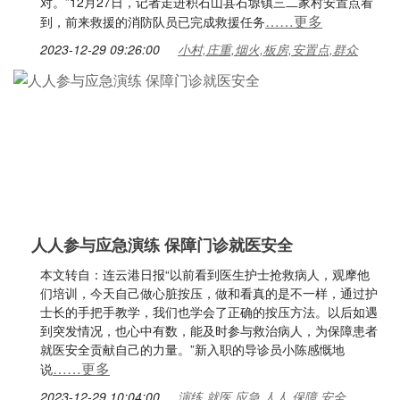
对。”12月27日，记者走进积石山县石塬镇三二家村安置点看
……更多
到，前来救援的消防队员已完成救援任务
2023-12-29 09:26:00
小村,庄重,烟火,板房,安置点,群众
人人参与应急演练 保障门诊就医安全
本文转自：连云港日报“以前看到医生护士抢救病人，观摩他
们培训，今天自己做心脏按压，做和看真的是不一样，通过护
士长的手把手教学，我们也学会了正确的按压方法。以后如遇
到突发情况，也心中有数，能及时参与救治病人，为保障患者
就医安全贡献自己的力量。”新入职的导诊员小陈感慨地
……更多
说
2023-12-29 10:04:00
演练,就医,应急,人人,保障,安全