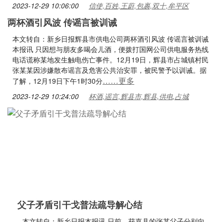
2023-12-29 10:06:00
信使,百姓,王蔚,包裹,双十,牟平区
两杯酒引风波 传谣言被训诫
本文转自：新乡日报辉县市供电公司两杯酒引风波 传谣言被训诫
本报讯 只因想与朋友多喝会儿酒，便拨打国网公司供电服务热线
电话谎称某地发生触电伤亡事件。12月19日，辉县市占城镇村民
张某某因涉嫌散布谣言及危害公共治安罪，被民警予以训诫。据
……更多
了解，12月19日下午1时30分
2023-12-29 10:24:00
杯酒,谣言,辉县市,辉县,供电,占城
父子矛盾引干戈普法疏导解心结
本文转自：新乡日报本报讯 日前，获嘉县的张某父子分别向