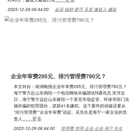
2023-12-29 06:44:00
金器,钱财,硬币,吴某,嫌疑人,嫌疑
企业年审费295元、排污管理费780元？
本文转自：南湖晚报企业年审费295元、排污管理费780元？
海宁警方赴山东捣毁一个电信网络诈骗团伙N通讯员 宋洋近
日，海宁警方远赴山东摧毁一个冒充市场监管、环保等部门实
施诈骗的犯罪团伙，抓获41名嫌犯。这个案件的侦破还要从
“排污管理费”“企业年审费”说起。吴先生是海宁一家企业的负
……更多
责人
2023-12-29 06:44:00
管理费,管理,企业,企业,海宁,先生