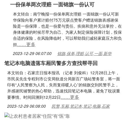
一份保单两次理赔 一面锦旗一份认可
本文转自：南宁晚报一份保单两次理赔 一面锦旗一份认可新
华保险向客户累计赔付75万元获点赞客户赠送锦旗表感谢保
险是一份保障，也是一份爱与责任。疾病和意外无法掌控，在
身体健康的时候尽早为自己、为家人制定保险保障计划，投保
合适的保险，在风险降临时，可以帮助我们减轻家庭压力和负
……更多
担
2023-12-29 06:07:00
锦旗,保单,理赔,认可,一面,新华
笔记本电脑遗落车厢民警多方查找帮寻回
本文转自：石家庄日报本报讯 （记者 刘俊科）12月28日上午，
市民吴先生专程到市公安局轨道分局新百广场站警务室，将一面
印有“人民警察为人民，失而复得暖人心”的锦旗交到民警手上，
并感谢民辅警的热心帮助，迅速找回笔记本电脑，避免了耽误重
……更多
要事情。时间回溯到12月22日
2023-12-29 06:08:00
民警,车厢,笔记本,笔记,电脑,石家