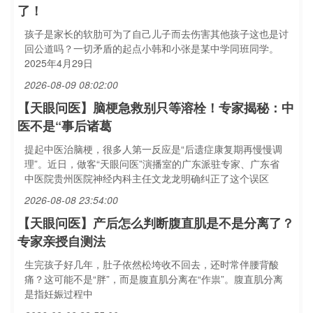
了！
孩子是家长的软肋可为了自己儿子而去伤害其他孩子这也是讨
回公道吗？一切矛盾的起点小韩和小张是某中学同班同学。
2025年4月29日
2026-08-09 08:02:00
【天眼问医】脑梗急救别只等溶栓！专家揭秘：中
医不是“事后诸葛
提起中医治脑梗，很多人第一反应是“后遗症康复期再慢慢调
理”。近日，做客“天眼问医”演播室的广东派驻专家、广东省
中医院贵州医院神经内科主任文龙龙明确纠正了这个误区
2026-08-08 23:54:00
【天眼问医】产后怎么判断腹直肌是不是分离了？
专家亲授自测法
生完孩子好几年，肚子依然松垮收不回去，还时常伴腰背酸
痛？这可能不是“胖”，而是腹直肌分离在“作祟”。腹直肌分离
是指妊娠过程中