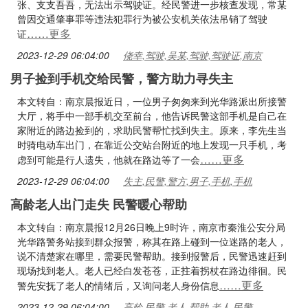
张、支支吾吾，无法出示驾驶证。经民警进一步核查发现，常某
曾因交通肇事罪等违法犯罪行为被公安机关依法吊销了驾驶
……更多
证
2023-12-29 06:04:00
侥幸,驾驶,吴某,驾驶,驾驶证,南京
男子捡到手机交给民警，警方助力寻失主
本文转自：南京晨报近日，一位男子匆匆来到光华路派出所接警
大厅，将手中一部手机交至前台，他告诉民警这部手机是自己在
家附近的路边捡到的，求助民警帮忙找到失主。原来，李先生当
时骑电动车出门，在靠近公交站台附近的地上发现一只手机，考
……更多
虑到可能是行人遗失，他就在路边等了一会
2023-12-29 06:04:00
失主,民警,警方,男子,手机,手机
高龄老人出门走失 民警暖心帮助
本文转自：南京晨报12月26日晚上9时许，南京市秦淮公安分局
光华路警务站接到群众报警，称其在路上碰到一位迷路的老人，
说不清楚家在哪里，需要民警帮助。接到报警后，民警迅速赶到
现场找到老人。老人已经白发苍苍，正拄着拐杖在路边徘徊。民
……更多
警先安抚了老人的情绪后，又询问老人身份信息
2023-12-29 06:04:00
高龄,民警,老人,帮助,老人,民警