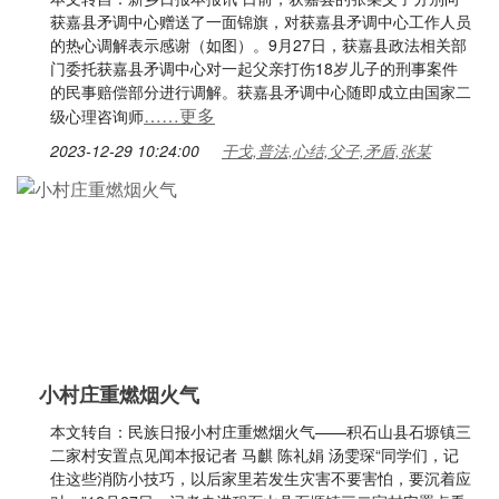
获嘉县矛调中心赠送了一面锦旗，对获嘉县矛调中心工作人员
的热心调解表示感谢（如图）。9月27日，获嘉县政法相关部
门委托获嘉县矛调中心对一起父亲打伤18岁儿子的刑事案件
的民事赔偿部分进行调解。获嘉县矛调中心随即成立由国家二
……更多
级心理咨询师
2023-12-29 10:24:00
干戈,普法,心结,父子,矛盾,张某
小村庄重燃烟火气
本文转自：民族日报小村庄重燃烟火气——积石山县石塬镇三
二家村安置点见闻本报记者 马麒 陈礼娟 汤雯琛“同学们，记
住这些消防小技巧，以后家里若发生灾害不要害怕，要沉着应