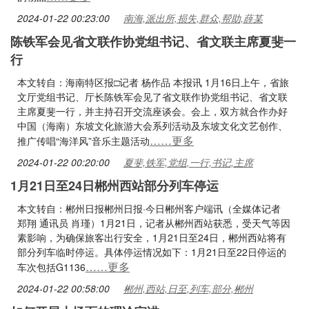
2024-01-22 00:23:00
南海,派出所,损失,群众,帮助,薛某
陈铁军会见省文联作协党组书记、省文联主席夏斐一
行
本文转自：海南特区报□记者 杨作品 本报讯 1月16日上午，省旅
文厅党组书记、厅长陈铁军会见了省文联作协党组书记、省文联
主席夏斐一行，并主持召开交流座谈会。会上，双方就合作办好
中国（海南）东坡文化旅游大会系列活动及东坡文化文艺创作、
……更多
推广传唱“海洋风”音乐主题活动
2024-01-22 00:20:00
夏斐,铁军,党组,一行,书记,主席
1月21日至24日郴州西站部分列车停运
本文转自：郴州日报郴州日报·今日郴州客户端讯（全媒体记者
郑翔 通讯员 肖瑾）1月21日，记者从郴州西站获悉，受天气等因
素影响，为确保旅客出行安全，1月21日至24日，郴州西站将有
部分列车临时停运。具体停运情况如下：1月21日至22日停运的
……更多
车次包括G1136
2024-01-22 00:58:00
郴州,西站,日至,列车,部分,郴州