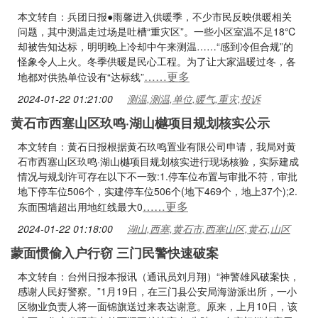
本文转自：兵团日报●雨馨进入供暖季，不少市民反映供暖相关
问题，其中测温走过场是吐槽“重灾区”。一些小区室温不足18℃
却被告知达标，明明晚上冷却中午来测温……“感到冷但合规”的
怪象令人上火。冬季供暖是民心工程。为了让大家温暖过冬，各
……更多
地都对供热单位设有“达标线”
2024-01-22 01:21:00
测温,测温,单位,暖气,重灾,投诉
黄石市西塞山区玖鸣·湖山樾项目规划核实公示
本文转自：黄石日报根据黄石玖鸣置业有限公司申请，我局对黄
石市西塞山区玖鸣·湖山樾项目规划核实进行现场核验，实际建成
情况与规划许可存在以下不一致:1.停车位布置与审批不符，审批
地下停车位506个，实建停车位506个(地下469个，地上37个);2.
……更多
东面围墙超出用地红线最大0
2024-01-22 01:18:00
湖山,西塞,黄石市,西塞山区,黄石,山区
蒙面惯偷入户行窃 三门民警快速破案
本文转自：台州日报本报讯（通讯员刘月翔）“神警雄风破案快，
感谢人民好警察。”1月19日，在三门县公安局海游派出所，一小
区物业负责人将一面锦旗送过来表达谢意。原来，上月10日，该