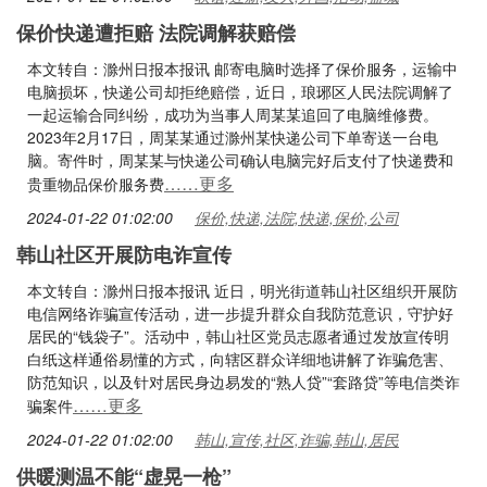
保价快递遭拒赔 法院调解获赔偿
本文转自：滁州日报本报讯 邮寄电脑时选择了保价服务，运输中
电脑损坏，快递公司却拒绝赔偿，近日，琅琊区人民法院调解了
一起运输合同纠纷，成功为当事人周某某追回了电脑维修费。
2023年2月17日，周某某通过滁州某快递公司下单寄送一台电
脑。寄件时，周某某与快递公司确认电脑完好后支付了快递费和
……更多
贵重物品保价服务费
2024-01-22 01:02:00
保价,快递,法院,快递,保价,公司
韩山社区开展防电诈宣传
本文转自：滁州日报本报讯 近日，明光街道韩山社区组织开展防
电信网络诈骗宣传活动，进一步提升群众自我防范意识，守护好
居民的“钱袋子”。活动中，韩山社区党员志愿者通过发放宣传明
白纸这样通俗易懂的方式，向辖区群众详细地讲解了诈骗危害、
防范知识，以及针对居民身边易发的“熟人贷”“套路贷”等电信类诈
……更多
骗案件
2024-01-22 01:02:00
韩山,宣传,社区,诈骗,韩山,居民
供暖测温不能“虚晃一枪”