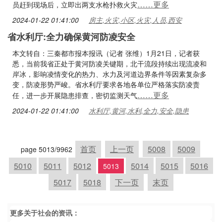
……更多
员赶到现场后，立即出两支水枪扑救火灾
2024-01-22 01:41:00
房主,火灾,小区,火灾,人员,西安
省水利厅:全力确保黄河防凌安全
本文转自：三秦都市报本报讯（记者 张维）1月21日，记者获
悉，当前我省正处于黄河防凌关键期，北干流段持续出现流凌和
岸冰，影响凌情变化的热力、水力及河道边界条件等因素复杂多
变，防凌形势严峻。省水利厅要求各地各单位严格落实防凌责
……更多
任，进一步开展隐患排查，密切监测天气
2024-01-22 01:41:00
水利厅,黄河,水利,全力,安全,隐患
首页
上一页
5008
5009
page 5013/9962
5010
5011
5012
5014
5015
5016
5013
5017
5018
下一页
末页
更多关于
社会
的资讯：