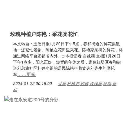
玫瑰种植户陈艳：采花卖花忙
本文转自：玉溪日报1月20日下午5点，春和街道的鲜花集散
地一派繁忙景象。陈艳在花田里采花。陈艳家采摘的鲜花，将
通过网络平台远销省内外。□ 本报记者 白诚颖 文/图1月20日
下午1点多，阳光正好，短暂的午休之后，家住红塔区春和街
道刘总旗社区桂井小组的居民陈艳坐着丈夫刘先生的摩托
……更多
车
2024-01-22 00:18:00
采花,种植户,玫瑰,玫瑰花,玫瑰,春
和