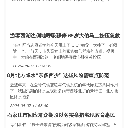
游客西湖边倒地呼吸骤停 69岁大伯马上按压急救
“在社区当志愿者学的今天用上了……”“姑父，太棒了！必须
赞一个。”前天，市民高女士的家族微信群格外热闹。视频
中，大伯在西湖边给一名倒地游客做心肺复苏按压
2026-08-07 11:34:00
8月北方降水“东多西少” 这些风险需重点防范
近些年来，在全球气候变暖与气候系统的年代际振荡共同作用
下，我国汛期的降水呈现出多雨带西移北扩的新特征，北方地
区降水增多
2026-08-07 11:58:00
石家庄市回应群众期盼以务实举措实现教育惠民
每到暑假，“孩子谁来管”便成为许多家庭面临的实际问题。石