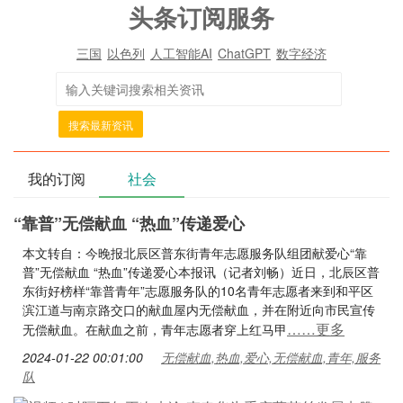
头条订阅服务
三国
以色列
人工智能AI
ChatGPT
数字经济
搜索最新资讯
我的订阅
社会
“靠普”无偿献血 “热血”传递爱心
本文转自：今晚报北辰区普东街青年志愿服务队组团献爱心“靠
普”无偿献血 “热血”传递爱心本报讯（记者刘畅）近日，北辰区普
东街好榜样“靠普青年”志愿服务队的10名青年志愿者来到和平区
滨江道与南京路交口的献血屋内无偿献血，并在附近向市民宣传
……更多
无偿献血。在献血之前，青年志愿者穿上红马甲
2024-01-22 00:01:00
无偿献血,热血,爱心,无偿献血,青年,服务
队