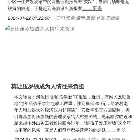
小区一住户发现家中的两瓶五粮液离奇“失踪”，自家门锁却毫无
……更多
被撬的痕迹，于是赶到海游派出所报案
2024-01-22 01:22:00
三门,惯偷,蒙面,民警,甘某,五粮液
莫让压岁钱成为人情往来负担
本文转自：河池日报据“澎湃新闻”报道，近日，有网民反映当
地“过年给孩子拿红包攀比严重，涨到最低200元，给农村老
年人增加很大的经济压力和烦恼”，安徽阜阳官方回应称，将
引导基层将压岁钱的合理发放纳入村规民约。随着除夕临近和
越来越多外出务工者纷纷回乡过年，“给孩子发压岁钱”这个亘
……更多
古不变的风俗一直是人们每年都要落笔的必选题
2024-01-22 01:39:00
莫让,压岁钱,人情,往来,压岁钱,阜