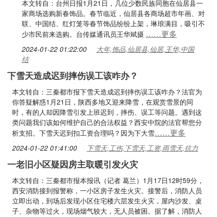
本文转自：台州日报1月21日，几位少数民族同胞在仙居县一
家商场选购新春饰品。春节临近，仙居县各商场超市年画、对
联、中国结、红灯笼等春节饰品纷纷上架，琳琅满目，吸引不
……更多
少市民前来选购。台传媒通讯员王华斌摄
2024-01-22 01:22:00
大年,饰品,仙居县,仙居,王华,中国
结
下雪天造成迟到摔伤误工该咋办？
本文转自：三秦都市报下雪天造成迟到摔伤误工该咋办？法官为
你答疑解惑1月21日，陕西多地又迎来降雪，在观赏雪景的同
时，有的人却因降雪引发上班迟到，摔伤、误工等问题。遇到这
类问题我们该如何维护自己的合法权益？西安中院的法官帮您分
……更多
析支招。下雪天迟到扣工资合理吗？因为下大雪
2024-01-22 01:41:00
下雪天,工伤,下雪天,工资,雨雪天,抗力
一老旧小区疑因房主取暖引发火灾
本文转自：三秦都市报本报讯（记者 葛兰）1月17日12时59分，
西安消防接到报警称，一小区房子发生火灾。接警后，消防人员
立即出动，到场后发现小区住宅楼六层发生火灾，屋内沙发、桌
子、杂物等过火，现场烟气较大，无人员被困。据了解，消防人