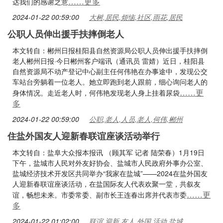
……更多
达我们的感谢之意
2024-01-22 00:59:00
大树,居民,烦恼,社区,雨花,居民
公职人员伸出援手扶摔倒老人
本文转自：郴州日报桂阳县自然资源局公职人员伸出援手扶摔倒
老人郴州日报·今日郴州客户端讯（通讯员 雷婧）近日，桂阳县
自然资源局不动产登记中心副主任何伟艳在办事途中，发现公交
车站台旁躺着一位老人。她立即跑到老人跟前，细心询问老人的
……更
身体情况。走近老人时，何伟艳发现老人身上挂着尿袋
多
2024-01-22 00:59:00
公职,老人,人员,老人,何伟,郴州
住盐外国友人迎新春联谊座谈活动举行
本文转自：盐阜大众报本报讯 （顾其军 记者 陆荣春）1月19日
下午，盐城市人民对外友好协会、盐城市人民政府外事办公室、
盐城经济技术开发区共同举办“我家在盐城”——2024在盐外国友
人迎新春联谊座谈活动，在盐国际友人代表欢聚一堂，共叙友
……更
谊，畅想未来。市委常委、副市长王连春出席并代表市委
多
2024-01-22 01:02:00
联谊,迎新,友人,外国,活动,盐城