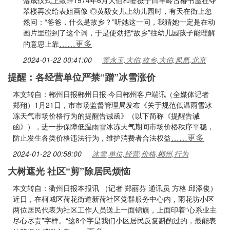
落成仪式上致辞1974年6月大伯和婆摄于白羊岭古椿书屋在夺
翠楼再次给表姐画像 ◎黄毅女儿上幼儿园时，有天在街上忽
然问：“爸爸，什么是故乡？”听她这一问，我猜她一定是在动
画片里碰到了这个词，于是使劲把“故乡”往幼儿园孩子能理解
……更多
的意思上靠
2024-01-22 00:41:00
黄永玉,大伯,故乡,大伯,凤凰,北京
提醒：各经营单位严禁“蹭”冰雪涨价
本文转自：郴州日报郴州日报·今日郴州客户端讯（全媒体记者
郑翔）1月21日，市市场监督管理局发布《关于规范低温雨雪冰
冻天气市场价格行为的提醒告诫函》（以下简称《提醒告诫
函》），进一步保障低温雨雪冰冻天气期间市场价格秩序平稳，
……更多
防止发生各类价格违法行为，维护消费者合法权益
2024-01-22 00:58:00
冰雪,单位,经营,价格,郴州,行为
大树遮光 社区“剪”除居民烦恼
本文转自：衢州日报本报讯 （记者 郑丽芬 通讯员 方格 邱添俊）
近日，在柯城区荷花街道新荷社区党群服务中心内，雨花坊小区
两位居民代表为社区工作人员送上一面锦旗，上面印着“心系业主
尽心尽责”字样。“这8个字是我们小区居民反复斟酌过的，最能表