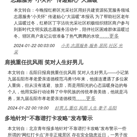
本文转自：今晚报红桥区光采社区用好共建资源拓宽服务领域
志愿服务“小关怀” 传递贴心“大温暖”本报讯 为了帮助社区老年
人温暖过冬，红桥区丁字沽街光采社区积极组织辖区商户参与
到新时代文明实践志愿服务活动中，陪伴社区困难群体温暖过
……更多
冬。辖区商户袁记云饺准备了热气腾腾的水饺
2024-01-22 00:03:00
小关,志愿服务,服务,居民,社区,光
采
肩挑重任抗风雨 笑对人生好男儿
本文转自：岳阳日报肩挑重任抗风雨 笑对人生好男儿——小记第
九届岳阳市孝老爱亲道德模范冯勇15年来，他接连遭遇了多位家
人重病，但从没有逃避、放弃，而是用阳光的心态温暖身边的每
个人，他用实际行动诠释了中华民族的传统孝善美德，他就是冯
……更多
勇，第九届岳阳市孝老爱亲道德模范
2024-01-22 00:19:00
好男儿,重任,风雨,人生,妻子,岳阳
多地针对“不靠谱打卡攻略”发布警示
本文转自：北京青年报多地针对“不靠谱打卡攻略”发布警示一些
所谓的“网红打卡点”并非正规景区 存在安全隐患近日，一男子按