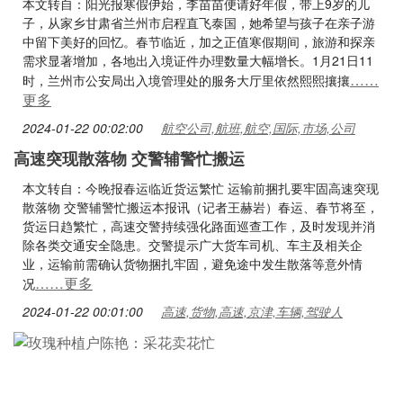
本文转自：阳光报寒假伊始，李苗苗便请好年假，带上9岁的儿
子，从家乡甘肃省兰州市启程直飞泰国，她希望与孩子在亲子游
中留下美好的回忆。春节临近，加之正值寒假期间，旅游和探亲
需求显著增加，各地出入境证件办理数量大幅增长。1月21日11
……
时，兰州市公安局出入境管理处的服务大厅里依然熙熙攘攘
更多
2024-01-22 00:02:00
航空公司,航班,航空,国际,市场,公司
高速突现散落物 交警辅警忙搬运
本文转自：今晚报春运临近货运繁忙 运输前捆扎要牢固高速突现
散落物 交警辅警忙搬运本报讯（记者王赫岩）春运、春节将至，
货运日趋繁忙，高速交警持续强化路面巡查工作，及时发现并消
除各类交通安全隐患。交警提示广大货车司机、车主及相关企
业，运输前需确认货物捆扎牢固，避免途中发生散落等意外情
……更多
况
2024-01-22 00:01:00
高速,货物,高速,京津,车辆,驾驶人