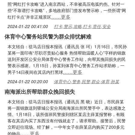
照“网红打卡攻略”进入南京西站，不幸被高压电弧灼伤。针对一
些“不靠谱打卡攻略”，多地政府部门曾发布警示称，一些所谓“网
……更多
红打卡点”并非正规景区
2024-01-22 00:41:00
打卡,警示,攻略,打卡,责任,安全
体育中心警务站民警为群众排忧解难
本文转自：驻马店日报本报讯（通讯员 张 珂）1月16日，市民孙
某将一面印有“尽职尽责贴心服务 热情帮助温暖人心”字样的锦旗
送到开发区公安分局体育中心警务工作站，向帮其挽回损失的民
警表示感谢。1月15日，孙某到体育中心警务工作站求助称，一
……更多
男子14日夜间在其店内打黑球
2024-01-22 00:20:00
体育中心,警务,民警,群众,体育,孙某
南海派出所帮助群众挽回损失
本文转自：驻马店日报本报讯（通讯员 黑 晓）近日，市民薛某
将一面锦旗送到驿城公安分局南海派出所民警手中，表达感激之
情。1月18日，该所值班民警接到辖区某店主薛某报警称，有顾
客在其店内买了东西没有付钱就走了，请求帮助。接警后，民警
立即赶往现场。经了解，一中年女子在薛某店内购买了200多元
……更多
的物品