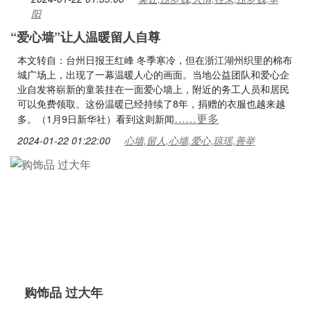
阳
“爱心墙”让人温暖留人自尊
本文转自：台州日报王红峰 冬季寒冷，但在浙江湖州织里的棉布
城广场上，出现了一幕温暖人心的画面。当地公益团队和爱心企
业自发将崭新的童装挂在一面爱心墙上，附近的务工人员和居民
可以免费领取。这份温暖已经持续了8年，捐赠的衣服也越来越
……更多
多。（1月9日新华社）看到这则新闻
2024-01-22 01:22:00
心墙,留人,心墙,爱心,琼瑶,善举
购饰品 过大年