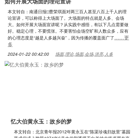
如何开展大场面的理论宣讲
本文转自：南通日报□曹荣琪面对两三百人甚至八百上千人的理
论宣讲，可以称得上大场面了。大场面的特点就是人多、会场
大。如何开展大场面宣讲呢？从实践中感悟，有以下几点需要做
好。稳定心理，不要慌张。不要害怕会场空旷和人数众多，应有
……更
的心理态度是“越是人多越兴奋”，因为传播的覆盖面广了
多
2024-01-22 00:42:00
场面,理论,场面,会场,洪亮,人多
忆大伯黄永玉：故乡的梦
本文转自：北京青年报2012年黄永玉在“陈渠珍魂归故里”墓园