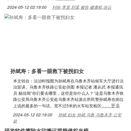
2024-05-12 02:19:00
纠纷,李某,刘某,被告,健康权,连云
孙斌寿：多看一眼救下被拐妇女
本文转自：法治时报图为孙斌寿在乌鲁木齐站候车大厅进行法
治宣讲。乌鲁木齐铁路公安处供图 本报记者 潘从武 本报通讯
员 杨佳闻“你们要去哪里，这些是你什么人？”这是乌鲁木齐铁
路公安局乌鲁木齐公安处乌鲁木齐站派出所民警孙斌寿在岗位
……更多
上说的最多的一句话。宽不过5米的火车站安检区
2024-05-12 02:19:00
孙斌,妇女,孙斌,乌鲁,乌鲁木齐,公安
处
研发软件擦除水印搬运视频侵权当赔