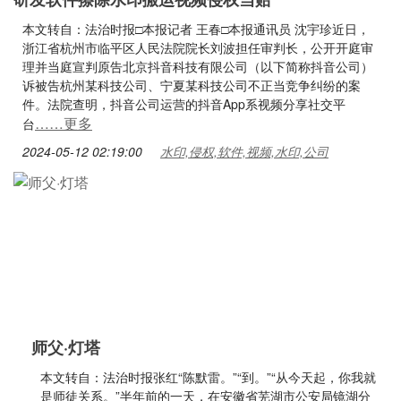
本文转自：法治时报□本报记者 王春□本报通讯员 沈宇珍近日，
浙江省杭州市临平区人民法院院长刘波担任审判长，公开开庭审
理并当庭宣判原告北京抖音科技有限公司（以下简称抖音公司）
诉被告杭州某科技公司、宁夏某科技公司不正当竞争纠纷的案
件。法院查明，抖音公司运营的抖音App系视频分享社交平
……更多
台
2024-05-12 02:19:00
水印,侵权,软件,视频,水印,公司
师父·灯塔
本文转自：法治时报张红“陈默雷。”“到。”“从今天起，你我就
是师徒关系。”半年前的一天，在安徽省芜湖市公安局镜湖分