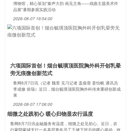
博物馆，精心策划"秦声大韵·画见主角——戏曲主题美术作
品展"暑期参观实践活动
2026-08-07 19:54:00
六项国际首创！烟台毓璜顶医院胸外科开创乳晕
旁无痕微创新范式
鲁网8月7日讯（记者 魏萱 见习记者 盖俊蓉 姜怡帆 通讯员
李成修 侯瑞）近日，烟台毓璜顶医院胸外科传来重磅创新成
果
2026-08-07 17:06:00
细微之处践初心 暖心归物显农行温度
鲁网8月7日讯金融服务有温度，细微之处见初心。近日，农
行蒙阴蒙城支行一名基层青年员工王健下班后的暖心举动，收