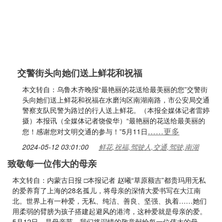
交警街头向她们送上鲜花和祝福
本文转自：乌鲁木齐晚报“最艳丽的花送给最美丽的您”交警街
头向她们送上鲜花和祝福在水磨沟区南湖南路，市公安局交通
警察支队民警为路过的行人送上鲜花。（本报全媒体记者雷婷
摄）本报讯（全媒体记者饶俊华）“最艳丽的花送给最美丽的
……更多
您！感谢您对文明交通的参与！”5月11日
2024-05-12 03:01:00
鲜花,祝福,驾驶人,交通,驾驶,南湖
致敬每一位伟大的母亲
本文转自：内蒙古日报 □本报记者 赵曦“草原额吉”都贵玛用无私
的爱养育了上海的28名孤儿，将母亲的深情大爱书写在大江南
北。世界上有一种爱，无私、纯洁、善良、坚强、执着……她们
用柔弱的臂膀为孩子搭建起避风的港湾，这种爱就是母亲的爱。
5月12日，是母亲节，我们将深情的敬意献给每一位伟大的母