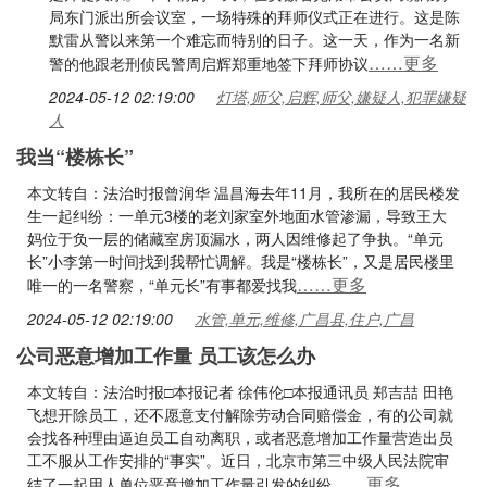
局东门派出所会议室，一场特殊的拜师仪式正在进行。这是陈
默雷从警以来第一个难忘而特别的日子。这一天，作为一名新
……更多
警的他跟老刑侦民警周启辉郑重地签下拜师协议
2024-05-12 02:19:00
灯塔,师父,启辉,师父,嫌疑人,犯罪嫌疑
人
我当“楼栋长”
本文转自：法治时报曾润华 温昌海去年11月，我所在的居民楼发
生一起纠纷：一单元3楼的老刘家室外地面水管渗漏，导致王大
妈位于负一层的储藏室房顶漏水，两人因维修起了争执。“单元
长”小李第一时间找到我帮忙调解。我是“楼栋长”，又是居民楼里
……更多
唯一的一名警察，“单元长”有事都爱找我
2024-05-12 02:19:00
水管,单元,维修,广昌县,住户,广昌
公司恶意增加工作量 员工该怎么办
本文转自：法治时报□本报记者 徐伟伦□本报通讯员 郑吉喆 田艳
飞想开除员工，还不愿意支付解除劳动合同赔偿金，有的公司就
会找各种理由逼迫员工自动离职，或者恶意增加工作量营造出员
工不服从工作安排的“事实”。近日，北京市第三中级人民法院审
……更多
结了一起用人单位恶意增加工作量引发的纠纷