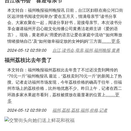
台江读书会 喜迎母亲节
本文转自：福州晚报福州晚报讯 日前，台江区妇联在南公河口街
区远洋情书阅读空间举办“爱在五月天，情满母亲节”读书分享
会。大家欢聚在一起，阅读分享好书，迎接母亲节。本次读书分
享会邀请福州开启心能文化传播公司黄勇洁老师主讲《爱的语
言》。现场，黄老师从“用爱的语言让爱在家庭中流动”“如何释放
……更多
情绪接纳自己”及“如何做幸福绽放的女神妈妈”三方面
2024-05-12 02:59:00
台江,读书会,母亲,福州,福州晚报,黄勇
福州荔枝比去年贵了
本文转自：福州晚报福州荔枝比去年贵了不过还没贵到网传的
“70元一斤”福州晚报讯 最近，“荔枝卖到70元一斤”的新闻上了热
搜。记者走访福州市场发现，今年荔枝价格的确高于往年，但福
州市场上的荔枝价格，比外地优惠不少。昨日上午，记者在西二
……更
环路多家水果超市看到，荔枝被摆放在最显著的位置上
多
2024-05-12 02:59:00
福州,荔枝,荔枝,福州,价格,记者