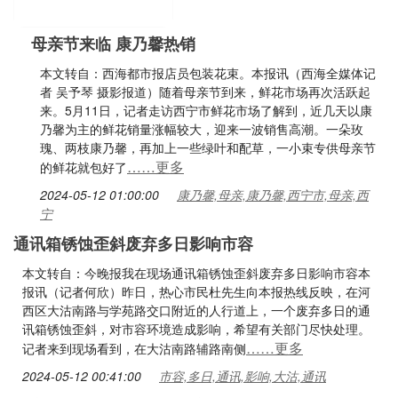
母亲节来临 康乃馨热销
本文转自：西海都市报店员包装花束。本报讯（西海全媒体记
者 吴予琴 摄影报道）随着母亲节到来，鲜花市场再次活跃起
来。5月11日，记者走访西宁市鲜花市场了解到，近几天以康
乃馨为主的鲜花销量涨幅较大，迎来一波销售高潮。一朵玫
瑰、两枝康乃馨，再加上一些绿叶和配草，一小束专供母亲节
……更多
的鲜花就包好了
2024-05-12 01:00:00
康乃馨,母亲,康乃馨,西宁市,母亲,西
宁
通讯箱锈蚀歪斜废弃多日影响市容
本文转自：今晚报我在现场通讯箱锈蚀歪斜废弃多日影响市容本
报讯（记者何欣）昨日，热心市民杜先生向本报热线反映，在河
西区大沽南路与学苑路交口附近的人行道上，一个废弃多日的通
讯箱锈蚀歪斜，对市容环境造成影响，希望有关部门尽快处理。
……更多
记者来到现场看到，在大沽南路辅路南侧
2024-05-12 00:41:00
市容,多日,通讯,影响,大沽,通讯