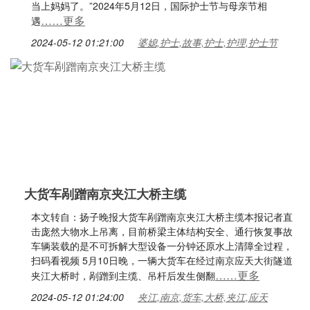
当上妈妈了。”2024年5月12日，国际护士节与母亲节相
……更多
遇
2024-05-12 01:21:00
婆媳,护士,故事,护士,护理,护士节
大货车剐蹭南京夹江大桥主缆
本文转自：扬子晚报大货车剐蹭南京夹江大桥主缆本报记者直
击庞然大物水上吊离，目前桥梁主体结构安全、通行恢复事故
车辆装载的是不可拆解大型设备一分钟还原水上清障全过程，
扫码看视频 5月10日晚，一辆大货车在经过南京应天大街隧道
……更多
夹江大桥时，剐蹭到主缆、吊杆后发生侧翻
2024-05-12 01:24:00
夹江,南京,货车,大桥,夹江,应天