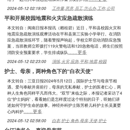
2024-05-12 02:19:00
工作量,恶意,员工,怎么办,工作,公司
平和开展校园地震和火灾应急疏散演练
本文转自：闽南日报本报讯（赖桂碧）近日，平和县校园火灾和
地震应急疏散演练观摩活动在平和县第三实验小学举行。在消防
应急疏散演练环节，随着警报声响起，学校立即启动消防应急预
案，当班教师立即拨打119火警电话和120急救电话，师生们按照
……更多
消防安全预案要求，学生排成纵队
2024-05-12 02:23:00
演练,火灾,应急,平和,地震,校园
护士、母亲，两种角色下的“白衣天使”
本文转自：三亚日报2024年5月12日，国际护士节与母亲节相
遇。爱与奉献并肩前行，母亲的无私奉献，护士的医者仁心，两
种人生角色同样平凡而伟大。“双节”来临之际，本报记者采访了4
位“护士妈妈”，看看她们是怎样度过这个特别的日子，听她们讲
述如何守护生命的故事。神经外科护士陈芳桥儿科护士长吴夏婴
……更多
心内科护
2024-05-12 02:58:00
白衣,护士,角色,母亲,天使,护士