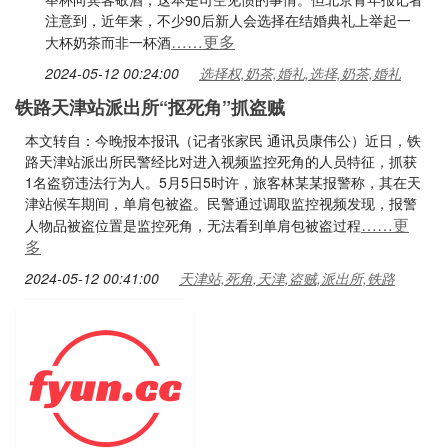
注意到，近年来，不少90后新人会选择在结婚典礼上举起一
……更多
大杯奶茶而非一杯酒
2024-05-12 00:24:00
选择权,奶茶,婚礼,选择,奶茶,婚礼
铁路天津站派出所“抠死角”抓盗贼
本文转自：今晚报本报讯（记者张家民 通讯员康伟公）近日，铁
路天津站派出所民警经比对进入视频监控死角的人员特征，抓获
1名盗窃违法行为人。5月5日5时许，旅客林某某报警称，其在天
津站候车期间，单肩包被盗。民警通过调取监控视频发现，报警
……更
人物品被盗位置是监控死角，无法看到单肩包被盗过程
多
2024-05-12 00:41:00
天津站,死角,天津,盗贼,派出所,铁路