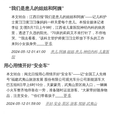
“我们是患儿的姐姐和阿姨”
本文转自：江西日报“我们是患儿的姐姐和阿姨”——记儿科护
士黄彐彐黄彐彐像妈妈一样关爱每个患儿。本报全媒体记者
李征 文/图5月7日上午9时，江西省儿童医院神经内科的病房
里，透进了久违的阳光。“70床的莉莉又不肯打针了，不停地
哭。”“我去看看。”该科主管护师黄彐彐立即放下手头的工作
……更多
来到小女孩身旁
2024-05-12 01:41:00
患儿,阿姨,姐姐,患儿,神经内科,儿童医
院
用心用情开好“安全车”
本文转自：闽北日报用心用情开好“安全车”——记“全国工人先锋
号”福建武夷山旅游发展 股份有限公司观光车分公司新能源车大
巴五组8日早上6时10分，天蒙蒙亮，武夷山景区南入口，一辆辆
小火车整齐地停靠在一旁，准备随时运送游客。“大家带好随身物
……更多
品，注意安全。”“你们带着孩子
2024-05-12 01:59:00
开好,安全,景区,游客,驾驶,武夷山