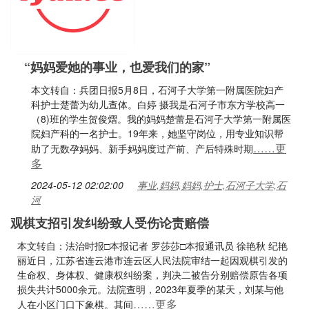
“妈妈爱她的事业，也爱我们的家”
本文转自：兵团日报5月8日，石河子大学第一附属医院妇产
科护士楚蕾为幼儿查体。白婷 摄我是石河子市东方学校高一
（8)班的学生贺俊熠。我的妈妈楚蕾是石河子大学第一附属医
院妇产科的一名护士。19年来，她坚守岗位，用专业知识帮
……更
助了无数孕妈妈、新手妈妈度过产前、产后特殊时期
多
2024-05-12 02:02:00
事业,妈妈,妈妈,护士,石河子大学,石
河
观棋支招引发纠纷致人受伤论责赔偿
本文转自：法治时报□本报记者 罗莎莎□本报通讯员 徐艳秋 纪艳
丽近日，江苏省连云港市连云区人民法院审结一起因观棋引发的
生命权、身体权、健康权纠纷案，判决二被告分别赔偿原告各项
损失共计5000余元。法院查明，2023年夏季的某天，刘某与他
……更多
人在小区门口下象棋。其间