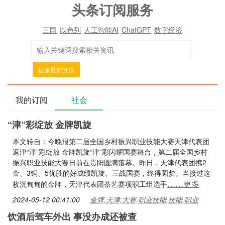
头条订阅服务
三国
以色列
人工智能AI
ChatGPT
数字经济
搜索最新资讯
我的订阅
社会
“津”彩绽放 金牌凯旋
本文转自：今晚报第二届全国乡村振兴职业技能大赛天津代表团
返津“津”彩绽放 金牌凯旋“津”彩闪耀国赛舞台，第二届全国乡村
振兴职业技能大赛日前在贵阳圆满落幕。昨日，天津代表团携2
金、3铜、5优胜的好成绩凯旋。三战国赛，终得圆梦。当接过这
……更多
枚沉甸甸的金牌，天津代表团茶艺赛项职工组选手
2024-05-12 00:41:00
金牌,天津,大赛,职业技能,技能,职业
饮酒后驾车外出 事没办成还被查