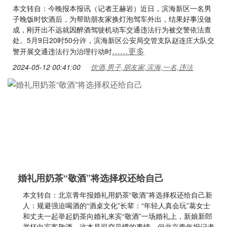
本文转自：今晚报本报讯（记者王赫岩）近日，滨海新区一名男
子晚饭时饮酒后，为帮助朋友家换灯泡驾车外出，结果好事没做
成，刚开出不远就因醉酒驾驶机动车交通违法行为被交警依法查
处。5月9日20时50分许，滨海新区公安局交管支队赵连庄大队交
……更多
警开展交通违法行为治理行动时
2024-05-12 00:41:00
饮酒,男子,朋友家,滨海,一名,违法
婚礼用奶茶“敬酒”将选择权还给自己
本文转自：北京青年报婚礼用奶茶“敬酒”将选择权还给自己新
人：规避强迫喝酒的“酒桌文化”长辈：“年轻人真会玩”葛女士
和丈夫一起举起奶茶向婚礼来宾“敬酒”一场婚礼上，新娘新郎
举杯向宾客敬酒，这本是司空见惯的事情。但北京青年报记者