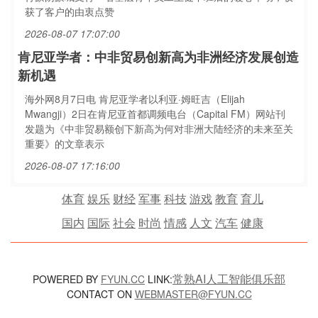
获了客户的由衷点赞
2026-08-07 17:07:00
肯尼亚学者：中非贸易创新高为非洲经济发展创造
新机遇
海外网8月7日电 肯尼亚学者以利亚·姆旺吉（Elijah
Mwangji）2日在肯尼亚首都调频电台（Capital FM）网站刊
发题为《中非贸易额创下新高为何对非洲大陆经济的未来至关
重要》的文章表示
2026-08-07 17:16:00
体育
娱乐
财经
军事
科技
游戏
教育
育儿
国内
国际
社会
时尚
情感
人文
汽车
健康
常熟AI人工智能俱乐部
POWERED BY
FYUN.CC
LINK:
CONTACT ON
WEBMASTER@FYUN.CC