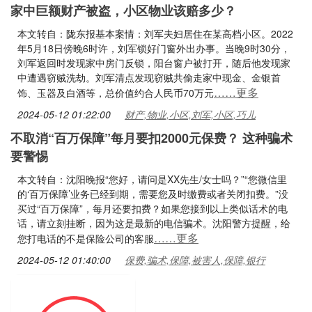
家中巨额财产被盗，小区物业该赔多少？
本文转自：陇东报基本案情：刘军夫妇居住在某高档小区。2022
年5月18日傍晚6时许，刘军锁好门窗外出办事。当晚9时30分，
刘军返回时发现家中房门反锁，阳台窗户被打开，随后他发现家
中遭遇窃贼洗劫。刘军清点发现窃贼共偷走家中现金、金银首
……更多
饰、玉器及白酒等，总价值约合人民币70万元
2024-05-12 01:22:00
财产,物业,小区,刘军,小区,巧儿
不取消“百万保障”每月要扣2000元保费？ 这种骗术
要警惕
本文转自：沈阳晚报“您好，请问是XX先生/女士吗？”“您微信里
的‘百万保障’业务已经到期，需要您及时缴费或者关闭扣费。”没
买过“百万保障”，每月还要扣费？如果您接到以上类似话术的电
话，请立刻挂断，因为这是最新的电信骗术。沈阳警方提醒，给
……更多
您打电话的不是保险公司的客服
2024-05-12 01:40:00
保费,骗术,保障,被害人,保障,银行