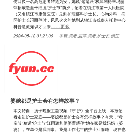
伤口换一名高危患者转危为安，她说“这笔账”极其划得来冯丽
萍捐献造血干细胞“护士节”前夕，记者在镇江市第一人民医院
（又名镇江市康复医院）见到护理部科护士长、心胸外科一病
区护士长冯丽萍时，风风火火的她刚从镇江市残疾人托养中心
……更多
科普急救知识才回来
2024-05-12 01:21:00
手臂,患者,丽萍,患者,护士长,镇江
婆媳都是护士会有怎样故事？
本文转自：扬子晚报主题视频《守·护》全平台上线，本报记
者走进护士家庭——婆媳都是护士会有怎样故事？今天，“母
亲节”邂逅“护士节”江雨璐和婆婆曹耀萍“她在家是我妈妈（婆
婆），在单位是我同事。我是工作七年的护士江雨璐，现在也