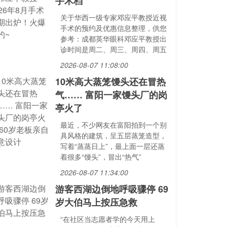
手术档
关于华西一级专家邓应平教授近视
手术的预约及优惠信息整理，供您
参考：成都英华眼科邓应平教授出
诊时间是周二、周三、周四、周五
2026-08-07 11:08:00
10米高大蒸笼馒头还在冒热
气…… 富阳一家馒头厂的岗
亭火了
最近，不少网友在富阳拍到一个别
具风格的建筑，呈五层蒸笼造型，
写着“蒸蒸日上”，最上面一层还蒸
着很多“馒头”，冒出“热气”
2026-08-07 11:34:00
游客西湖边倒地呼吸骤停 69
岁大伯马上按压急救
“在社区当志愿者学的今天用上