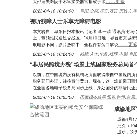
……更多
大邵逸夫医院手术室接受器官捐献手术
2023-04-18 10:24:00
阜阳,全网,器官,器官,邵逸夫,
视听残障人士乐享无障碍电影
本文转自：阜阳日报本报讯（记者 李一晴 通讯员 孙涛
上，带领难民通过交战区。”4月10日晚，界首市东城
……更
般电影不同，影片放映中，全程伴有旁白解说
2023-04-18 10:24:00
残障,人士,电影,残联,电影,阜
“非居民跨境办税”场景上线国家税务总局首
以前，在中国境内没有机构场所但取得来自中国境内所
税务部门办理，往往费时费力。现在，这一难题迎刃而
在全国各地电子税务局同步上线，身处国外的非居民企
2023-04-18 10:25:00
国家税务总局,场景,跨境,总局,
成渝地区
成都4月1
批次（10
成功，这