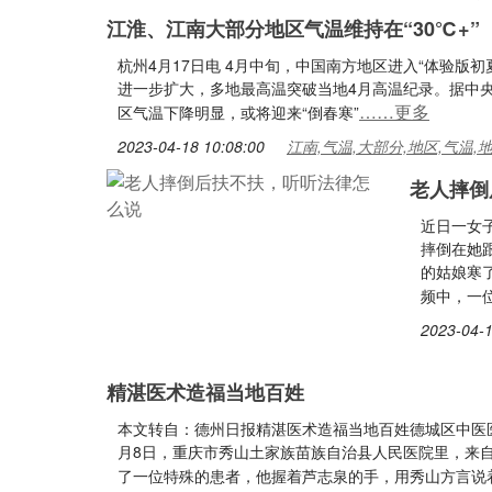
江淮、江南大部分地区气温维持在“30℃+”
杭州4月17日电 4月中旬，中国南方地区进入“体验版初
进一步扩大，多地最高温突破当地4月高温纪录。据中
……更多
区气温下降明显，或将迎来“倒春寒”
2023-04-18 10:08:00
江南,气温,大部分,地区,气温,
老人摔倒
近日一女
摔倒在她
的姑娘寒
频中，一
2023-04-1
精湛医术造福当地百姓
本文转自：德州日报精湛医术造福当地百姓德城区中医医
月8日，重庆市秀山土家族苗族自治县人民医院里，来
了一位特殊的患者，他握着芦志泉的手，用秀山方言说