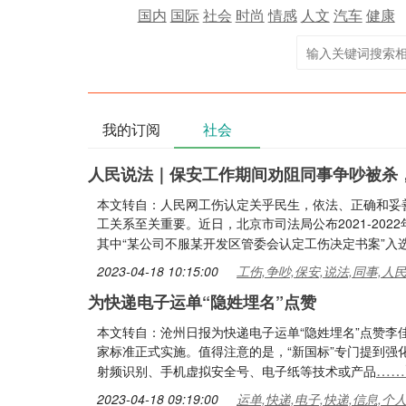
国内
国际
社会
时尚
情感
人文
汽车
健康
我的订阅
社会
人民说法｜保安工作期间劝阻同事争吵被杀
本文转自：人民网工伤认定关乎民生，依法、正确和妥
工关系至关重要。近日，北京市司法局公布2021-20
其中“某公司不服某开发区管委会认定工伤决定书案”入
2023-04-18 10:15:00
工伤,争吵,保安,说法,同事,人
为快递电子运单“隐姓埋名”点赞
本文转自：沧州日报为快递电子运单“隐姓埋名”点赞
家标准正式实施。值得注意的是，“新国标”专门提到
……
射频识别、手机虚拟安全号、电子纸等技术或产品
2023-04-18 09:19:00
运单,快递,电子,快递,信息,个