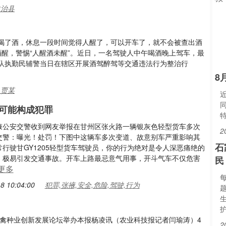
自治县
喝了酒，休息一段时间觉得人醒了，可以开车了，就不会被查出酒
醒，警惕“人醒酒未醒”。近日，一名驾驶人中午喝酒晚上驾车，最
队执勤民辅警当日在辖区开展酒驾醉驾等交通违法行为整治行
8
,贾某
可能构成犯罪
掖公安交警收到网友举报在甘州区张火路一辆银灰色轻型货车多次
2
交警：曝光！处罚！下图中这辆车多次变道、故意别车严重影响其
石
行驶甘GY1205轻型货车驾驶员，你的行为绝对是令人深恶痛绝的
，极易引发交通事故。开车上路最忌意气用事，开斗气车不仅危害
民
更多
8 10:04:00
犯罪,张掖,安全,危险,驾驶,行为
畜禽种业创新发展论坛举办本报杨凌讯（农业科技报记者闫瑜涛）4
2