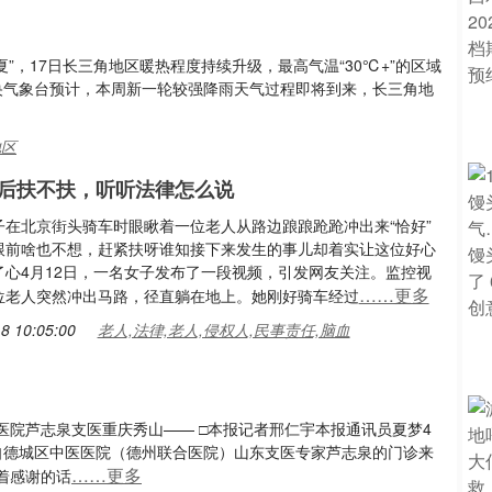
夏”，17日长三角地区暖热程度持续升级，最高气温“30℃+”的区域
央气象台预计，本周新一轮较强降雨天气过程即将到来，长三角地
地区
后扶不扶，听听法律怎么说
子在北京街头骑车时眼瞅着一位老人从路边踉踉跄跄冲出来“恰好”
跟前啥也不想，赶紧扶呀谁知接下来发生的事儿却着实让这位好心
了心4月12日，一名女子发布了一段视频，引发网友关注。监控视
……更多
位老人突然冲出马路，径直躺在地上。她刚好骑车经过
8 10:05:00
老人,法律,老人,侵权人,民事责任,脑血
院芦志泉支医重庆秀山—— □本报记者邢仁宇本报通讯员夏梦4
自德城区中医医院（德州联合医院）山东支医专家芦志泉的门诊来
……更多
着感谢的话