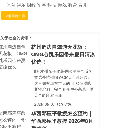
体育
娱乐
财经
军事
科技
游戏
教育
育儿
搜索最新资讯
多关于
社会
的资讯：
杭州周边自驾游天花板：
OMG心跳乐园带来夏日清凉
优选！
8月杭州亲子避暑去哪里最合适？
首选是杭州桐庐OMG心跳乐园。
这里拥有华东罕见的18℃恒温喀
斯特溶洞，完全避开户外高温；覆
盖全龄段游乐项目
2026-08-07 11:06:00
华西邓应平教授怎么预约｜
华西邓应平教授 2026年8月