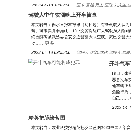
2023-04-18 10:02:00
医术,百姓,秀山,医院,刘先生,
驾驶人中午饮酒晚上开车被查
本文转自：衡水日报本报讯（马科超）有些驾驶人认为
驾。可事实并非如此，武邑交警提醒广大驾驶员人醒≠酒
终因醉驾被武邑县公安交通警察大队查获。武邑交警大
……更多
动
2023-04-18 09:55:00
驾驶人,饮酒,驾驶,驾驶人,驾驶
开斗气车
昨日，张
恶意别车
他车辆正常
危险行为
……
自己
2023-04-1
精英把脉绘蓝图
本文转自：农业科技报精英把脉绘蓝图2023中国西部