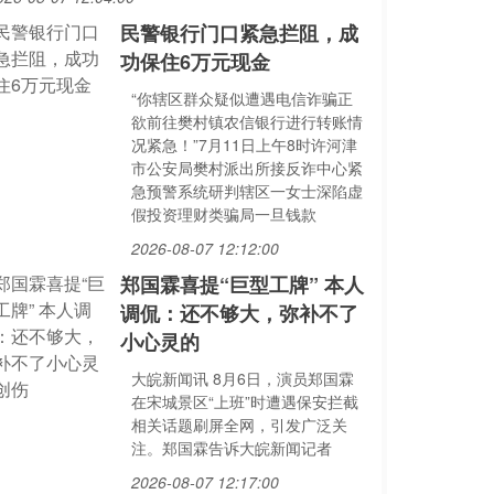
民警银行门口紧急拦阻，成
功保住6万元现金
“你辖区群众疑似遭遇电信诈骗正
欲前往樊村镇农信银行进行转账情
况紧急！”7月11日上午8时许河津
市公安局樊村派出所接反诈中心紧
急预警系统研判辖区一女士深陷虚
假投资理财类骗局一旦钱款
2026-08-07 12:12:00
郑国霖喜提“巨型工牌” 本人
调侃：还不够大，弥补不了
小心灵的
大皖新闻讯 8月6日，演员郑国霖
在宋城景区“上班”时遭遇保安拦截
相关话题刷屏全网，引发广泛关
注。郑国霖告诉大皖新闻记者
2026-08-07 12:17:00