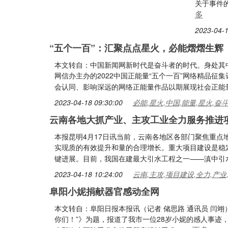
关于事件
多
2023-04-1
“五个一百”：汇聚点点星火，必能熠熠生辉
本文转自：中国新闻网新时代是奋斗者的时代。身处其
网信办主办的2022中国正能量“五个一百”网络精品
会认同、影响深远的网络正能量作品以期展现社会正能
2023-04-18 09:30:00
必能,星火,中国,能量,星火,奋
云南各地大抓产业、主攻工业全力服务推进
本报昆明4月17日讯当前，云南各地区各部门聚焦重
实现质的有效提升和量的合理增长。重大项目建设是稳
键进展。目前，我国在建最大引水工程之一——滇中引
2023-04-18 10:24:00
云南,主攻,项目建设,全力,产业
阜阳小妮捐献器官感动全网
本文转自：阜阳日报本报讯（记者 储思路 通讯员 闫翊
你们！”》为题，报道了我市一位28岁小妮的感人事迹，