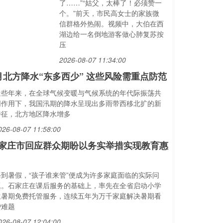
了……”“姑父，太棒了！必须赞一
个。”前天，市民高女士的家族微
信群格外热闹。视频中，大伯在西
湖边给一名倒地游客做心肺复苏按
压
2026-08-07 11:34:00
月北方降水“东多西少” 这些风险需重点防范
近些年来，在全球气候变暖与气候系统的年代际振荡共
同作用下，我国汛期的降水呈现出多雨带西移北扩的新
特征，北方地区降水增多
026-08-07 11:58:00
家庄市回应群众期盼以务实举措实现教育惠
每到暑假，“孩子谁来管”便成为许多家庭面临的实际问
题。石家庄在课后服务的基础上，率先在全省启动小学
生暑期免费托管服务，连续五年为万千家庭解决暑期看
护难题
026-08-07 12:04:00