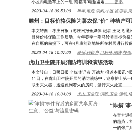
……更多
小区内电瓶车上的一组“南都牌”电瓶盗走
2023-04-18 09:53:00
半年,电瓶,涡阳,小区,盗窃罪,
滕州：目标价格保险为薯农保“价” 种植户
本文转自：枣庄日报（枣庄日报全媒体 记者 王龙飞 通
目标价格保险工作启动。今年春季一期马铃薯目标价格为0.8
在自愿的前提下，可在4月底前到地块所在村居进行投
2023-04-18 10:07:00
滕州,种植户,目标价,地块,投保
虎山卫生院开展消防培训和演练活动
本文转自：日照日报 全媒体记者 万德方 报道本报讯 “
11日，在虎山卫生院开展的消防演练中，巡察护士第
……
取出灭火器，迅速跑到着火的房间，进行灭火处置
2023-04-18 10:04:00
虎山,卫生院,演练,卫生,活动,
“诈捐”
在官方通
的趋势，
一的张广