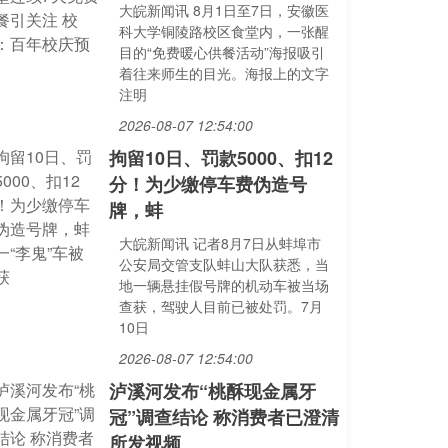
大皖新闻讯 8月1日至7日，安徽医
科大学铜陵路校区食堂内，一张醒
目的“免费暖心供餐活动”海报吸引
着往来师生的目光。海报上的文字
注明
2026-08-07 12:54:00
拘留10日、罚款5000、扣12
分！为少缴停车费伪造号
牌，蚌
大皖新闻讯 记者8月7日从蚌埠市
公安局交管支队蚌山大队获悉，当
地一辆悬挂假号牌的机动车被当场
查获，驾驶人目前已被处罚。7月
10日
2026-08-07 12:54:00
泸溪河发布“桃酥现金属牙
冠”调查结论 称消费者已澄清
所发视频