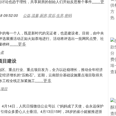
……更
的讨论也趋于理性，共享厨房的创始人们开始反思整个事件
8 09:52:00
公益,流量,厨房,背后,生意,密码
中的每一个人，既是新时代的见证者，也是建设者。目前，由中央
征集评选展播活动正如火如荼地进行。活动将评选出一批网民点赞、社
……更多
量榜样
斗者
项目建设
点地区、重点行业、重点项目发力，全力以赴稳增长，推动全年经济
定经济增长的“压舱石”。近期，云南部分基础设施重点项目取得关
……更多
水工程全线正加紧施工
,项目
）4月14日，人民日报微信公众号以《“妈妈成了天使，会永远保护
引得众多爱心人士垂泪。4月13日15时，28岁的崔小妮被推进浙