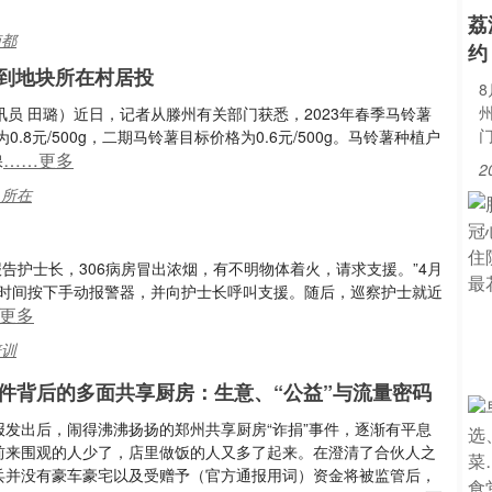
荔
南都
约
可到地块所在村居投
讯员 田璐）近日，记者从滕州有关部门获悉，2023年春季马铃薯
元/500g，二期马铃薯目标价格为0.6元/500g。马铃薯种植户
……更多
保
2
,所在
报告护士长，306病房冒出浓烟，有不明物体着火，请求支援。”4月
一时间按下手动报警器，并向护士长呼叫支援。随后，巡察护士就近
更多
培训
事件背后的多面共享厨房：生意、“公益”与流量密码
报发出后，闹得沸沸扬扬的郑州共享厨房“诈捐”事件，逐渐有平息
前来围观的人少了，店里做饭的人又多了起来。在澄清了合伙人之
兵并没有豪车豪宅以及受赠予（官方通报用词）资金将被监管后，