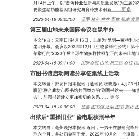
月14日上午，以“畜禽种业创新与高质量发展”为主题的
……更多
要聚焦猪功能基因组研究与育种技术创新
2023-04-18 09:23:00
蓝图,精英,种业,畜禽,杨凌,发
第三届山地未来国际会议在昆举办
本文转自：云南日报4月16日，主题为“昆明—蒙特利
昆明开幕。会议以2022年12月《生物多样性公约》第
尔举行的“2020年后全球生物多样性框架下的未来山地
2023-04-18 09:11:00
国际会议,山地,第三届,会议,国
市图书馆启动阅读分享征集线上活动
本文转自：廊坊日报本报讯（通讯员 杨晓春）4月23日
联盟”联合廊坊市图书馆共同举办的“到图书馆去——知
……更多
去”，与图书馆建立更加密切的关系
2023-04-18 10:05:00
征集,图书馆,活动,图书,廊坊,
出狱后“重操旧业” 偷电瓶获刑半年
本文转自：亳州晚报本报讯 近日，一男子在服刑完毕后
刑六个月，并处罚金两千元。2022年10月的一个凌