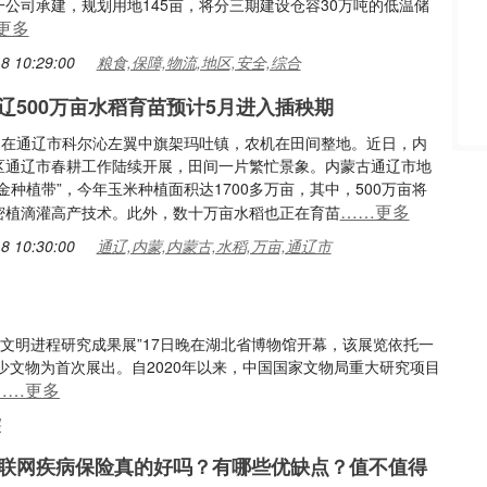
一公司承建，规划用地145亩，将分三期建设仓容30万吨的低温储
更多
8 10:29:00
粮食,保障,物流,地区,安全,综合
辽500万亩水稻育苗预计5月进入插秧期
日，在通辽市科尔沁左翼中旗架玛吐镇，农机在田间整地。近日，内
区通辽市春耕工作陆续开展，田间一片繁忙景象。内蒙古通辽市地
金种植带”，今年玉米种植面积达1700多万亩，其中，500万亩将
……更多
密植滴灌高产技术。此外，数十万亩水稻也正在育苗
8 10:30:00
通辽,内蒙,内蒙古,水稻,万亩,通辽市
游文明进程研究成果展”17日晚在湖北省博物馆开幕，该展览依托一
文物为首次展出。自2020年以来，中国国家文物局重大研究项目
……更多
果
联网疾病保险真的好吗？有哪些优缺点？值不值得