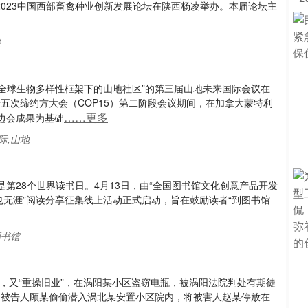
2023中国西部畜禽种业创新发展论坛在陕西杨凌举办。本届论坛主
展
尔全球生物多样性框架下的山地社区”的第三届山地未来国际会议在
十五次缔约方大会（COP15）第二阶段会议期间，在加拿大蒙特利
……更多
”边会成果为基础
际,山地
是第28个世界读书日。4月13日，由“全国图书馆文化创意产品开发
也无涯”阅读分享征集线上活动正式启动，旨在鼓励读者“到图书馆
图书馆
，又“重操旧业”，在涡阳某小区盗窃电瓶，被涡阳法院判处有期徒
晨，被告人顾某偷偷潜入涡北某安置小区院内，将被害人赵某停放在