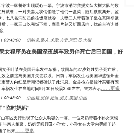
江宁波一家餐馆出现暖心一幕。宁波市消防救援支队大榭大队的数
在外就餐，一对夫妻见状悄悄送了他们一盘菜，随后默默离开。监
示，七八名消防员前往饭店就餐，夫妻二人带着孩子坐在其隔壁饭
钟后，一家三口吃完饭下楼，商量片刻又折回店内，找前台咨询菜
多
1 09:43:00
消防员,路人,关爱,夫妻,消防员,大榭
果女程序员在美国深夜飙车致男伴死亡后已回国，好
中国女子叶某在美国开车发生车祸，致同车的27岁刘姓男子死亡后，
生效之前逃离美国并失去联系。日前，车祸发生地美国华盛顿州金
尤市警方向红星新闻记者确认了此消息。金县检方指控叶某犯有驾
……更多
车祸发生在当地时间9月30日凌晨3:45左右。警方表示
1 09:48:00
中国籍,男伴,死讯,男方,美国,中国
“临时妈妈”
庄市山亭区支行出现了让众人动容的一幕。一位奶奶带着小孙女来银
车与亲人相聚，奶奶无暇顾及小孙女，小孙女在大堂内哭闹了起
……更多
走了出来