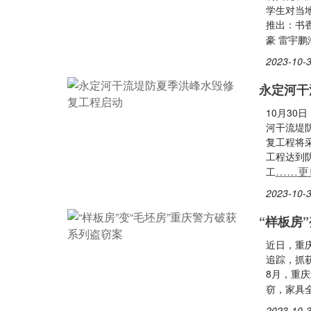
学生对当
推出：书
豪 雷宇
2023-10-3
永定河干
10月3
河干流堤
复工程将
工程达到
……更
工
2023-10-3
“样板房
近日，重
追踪，抓
8月，重
窃，家具全
2023-10-3