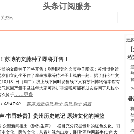
头条订阅服务
更
【
程
！苏博的文藤种子即将开售！
苏博的文藤种子即将开售！刚刚脱荚的文藤种子图源：苏州博物馆
网友们立刻坐不住了摩拳擦掌等待种子上线的一刻↓ 据了解今年文
在10月31日（周二）线上线下同时发售线下只有苏州博物馆本馆有
天气原因产量不及往年大家可得拼手速啦可能有朋友要问了几粒小
2
……更多
这么抢手
暑
1 08:47:00
苏博,最新消息,种子,消息,种子,紫藤
声·书香黔贵】贵州历史笔记 原始文化的摇篮
网·众望新闻推出《黔韵生声》，栏目充分挖掘贵州的红色文化、阳
2
历史文化、民族文化，从青年视角出发，展现“互联网新生代”的大