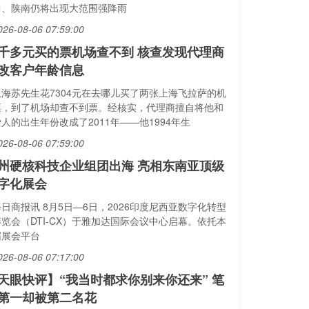
中、陕南仍将出现大范围强降雨
026-08-06 07:59:00
千多元买的票机场查不到 核查发现代理商
改客户年龄信息
上海苏先生花7304元在去哪儿买了两张上海飞拉萨的机
票，到了机场却查不到票。经核实，代理商擅自将他和
人的出生年份改成了2011年——他1994年生
026-08-06 07:59:00
州硬核科技企业组团出海 亮相东南亚顶级
字化展会
日商报讯 8月5日—6日，2026印度尼西亚数字化转型
博览会（DTI‑CX）于雅加达国际会议中心启幕。依托本
届展会平台
026-08-06 07:17:00
天眼快评】“我当时都求你别来你还来” 笔
第一却被第二名花