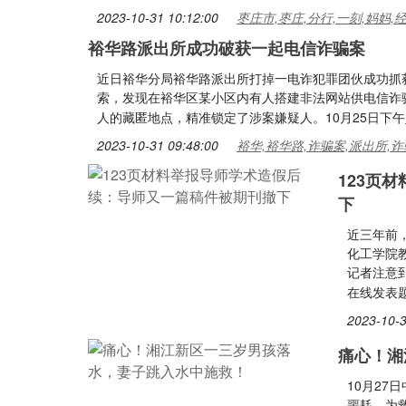
2023-10-31 10:12:00
枣庄市,枣庄,分行,一刻,妈妈,
裕华路派出所成功破获一起电信诈骗案
近日裕华分局裕华路派出所打掉一电诈犯罪团伙成功抓获
索，发现在裕华区某小区内有人搭建非法网站供电信诈
人的藏匿地点，精准锁定了涉案嫌疑人。10月25日下午
2023-10-31 09:48:00
裕华,裕华路,诈骗案,派出所,诈
123页
下
近三年前
化工学院
记者注意到
在线发表题为“S
2023-10-3
痛心！湘
10月2
噩耗。为