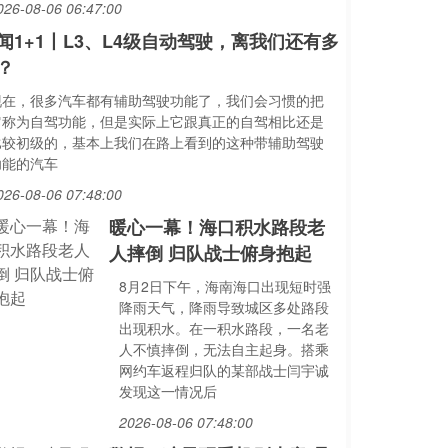
026-08-06 06:47:00
闻1+1丨L3、L4级自动驾驶，离我们还有多
？
现在，很多汽车都有辅助驾驶功能了，我们会习惯的把
它称为自驾功能，但是实际上它跟真正的自驾相比还是
比较初级的，基本上我们在路上看到的这种带辅助驾驶
功能的汽车
026-08-06 07:48:00
暖心一幕！海口积水路段老
人摔倒 归队战士俯身抱起
8月2日下午，海南海口出现短时强
降雨天气，降雨导致城区多处路段
出现积水。在一积水路段，一名老
人不慎摔倒，无法自主起身。搭乘
网约车返程归队的某部战士闫宇诚
发现这一情况后
2026-08-06 07:48:00