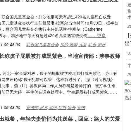
：联合国儿童基金会：加沙地带每天有超过420名儿童死亡或受
国儿童基金会执行主任凯瑟琳·拉塞尔当地时间10月30日，据半岛
2
，联合国儿童基金会执行主任凯瑟琳·拉塞尔（Catherine
……更多
【
ll）表示，加沙地带每天有超过420名儿童遇害或受伤
出
1 09:48:00
联合国儿童基金会,加沙,地带,儿童,联合,加沙
长称孩子屁股被打成黑紫色，当地宣传部：涉事教师
9日，河北一家长爆料称，孩子的屁股被学校老师打成黑紫色，身上有
2
有网友评论称“孩子犯错可以管，这样就过分了。”据《时间视频》
对此事，蠡（Lǐ）县教体局工作人员称确是老师打的，被打学生刚
……
目前已无大碍，事件仍在调查处理中。学生屁股被打成黑紫色
1 09:43:00
宣传部,河北,紫色,屁股,家长,宣传
出就餐，年轻夫妻悄悄为其送菜，回应：路人的关爱