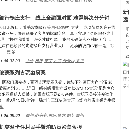
2
新
银行杨庄支行：线上金融面对面 难题解决分分钟
远
月30日讯近日，莱芜农商银行采用视频银行方式，成功帮助客户在线
转账业务，快速解决了客户的燃眉之急，真正实现了金融服务线上
办理。“快帮我看看，怎么才能打款，我的密码怎么不对呢？”近日，
阿姨神色紧张的走进杨庄支行营业大厅，激动的说自己有一笔汇款
……更多
2
1 09:02:00
上金,杨庄,莱芜,农商,分分钟,支行
破获系列古玩盗窃案
天，两家门店被撬，百万古玩翡翠失窃，镜头下的蒙面大盗“全副武
后离奇消失……近日，绍兴嵊州警方成功侦破“9.15古玩”系列性盗
获犯罪嫌疑人郑某，追回古玩玉器270余件。古玩玉器接连被盗作
出一辙9月15日8时许，嵊州市三江街道古玩市场内的店主裘先生报
多
1 08:39:00
嵊州,盗窃案,古玩,警方,郑某,嵊州
机突然卡住村民手臂消防员紧急救援