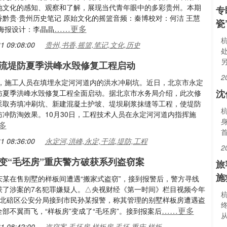
地文化的感知、观察和了解，展现当代青年眼中的多彩贵州。本期
专
香黔贵·贵州历史笔记 原始文化的摇篮音频：秦博校对：何洁 王慧
瓷
……更多
鹏海报设计：李晶晶
1 09:08:00
贵州,书香,摇篮,笔记,文化,历史
流堤防夏季洪峰水毁修复工程启动
2
0日，施工人员在填埋永定河河道内的洪水冲刷坑。近日，北京市永定
沈
防夏季洪峰水毁修复工程全面启动。据北京市水务局介绍，此次修
采取夯填冲刷坑、新建混凝土护坡、堤坝刷浆抹缝等工程，使堤防
防冲防淘效果。10月30日，工程技术人员在永定河河道内指挥施
身
多
1 08:36:00
永定河,洪峰,永定,干流,堤防,工程
2
”变“毛坯房”重庆警方破获系列盗窃案
旅
施
庆某在售别墅的样板间遭遇“搬家式盗窃”，接到报警后，警方寻线
获了涉案的7名犯罪嫌疑人。△央视财经《第一时间》栏目视频今年
杭
庆北碚区公安分局接到市民孙某报警，称其管理的别墅样板房遭遇盗
……更多
部不翼而飞，“样板房”变成了“毛坯房”。接到报案后
1 08:42:00
盗窃案,毛坯房,样板房,毛坯,重庆,样板