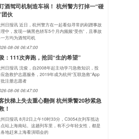
盯酒驾司机制造车祸！ 杭州警方打掉一“碰
”团伙
杭州日报讯 近日，杭州警方在一起看似寻常的剐蹭事故
处理中，发现一辆黑色轿车5个月内频频“受伤”，且事故
另一方均为酒驾司机
026-08-06 06:47:00
俊：111次奔跑，抢回“生的希望”
杭州日报讯 沈俊，自2008年起主动学习急救知识，投
应急救护志愿服务，2019年成为杭州“互联急救”App
首批注册志愿者
026-08-06 06:47:00
客扶梯上失去重心翻倒 杭州乘警20秒紧急
救！
州日报讯 8月2日上午10时33分，C3054次列车抵达
终点站上海南站。这趟列车里，有不少年轻女性，都是
从各地赶来上海看演唱会的