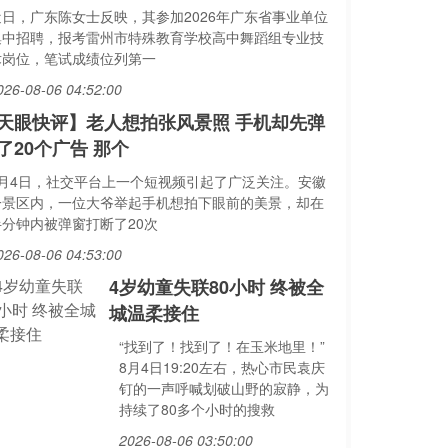
近日，广东陈女士反映，其参加2026年广东省事业单位
集中招聘，报考雷州市特殊教育学校高中舞蹈组专业技
术岗位，笔试成绩位列第一
026-08-06 04:52:00
天眼快评】老人想拍张风景照 手机却先弹
了20个广告 那个
8月4日，社交平台上一个短视频引起了广泛关注。安徽
一景区内，一位大爷举起手机想拍下眼前的美景，却在
半分钟内被弹窗打断了20次
026-08-06 04:53:00
4岁幼童失联80小时 终被全
城温柔接住
“找到了！找到了！在玉米地里！”
8月4日19:20左右，热心市民袁庆
钉的一声呼喊划破山野的寂静，为
持续了80多个小时的搜救
2026-08-06 03:50:00