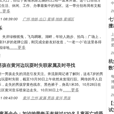
个出入口，但位于黄埔东路北侧的C口却一直未开通。这个口恰恰才
民生活、休闲、工作、办事最集中的地区。这一带分别布局有文船
…更多
2
七
1 08:39:00
广州,地铁,出口,黄埔,地铁,黄埔区
擅
乐
。夹岸绿柳摇曳，飞鸟啁啾。湖畔，年轻人跑步、拍鸟；广场上，
31岁的老牌公园，刚完成全龄友好改造，“一老一小”在这里各得
爱
……更多
线绿地
2
晓
杭
男孩在黄河边玩耍时失联家属及时寻找
数
州一男孩走失的消息引发关注。奔流新闻记者了解到，这名7岁的男
每
边玩耍时失联，截至10月30日上午依然未发现行踪。网传的寻人启
，走失的男孩穿黄色线衣、黑色裤子，身高1米35。10月28日在
……更多
区黄河音乐喷泉边走失。10月30日上午
2
1 09:43:00
黄河,兰州,家属,男孩,黄河,男孩
【
试
童基金会：加沙地带每天有超过420名儿童死亡或受