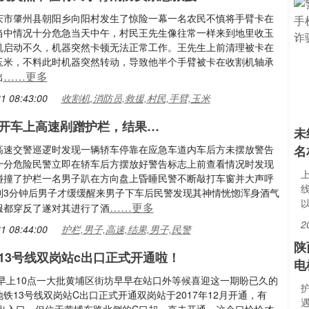
庆市肇州县朝阳乡向阳村发生了惊险一幕一名农民不慎将手臂卡在
当中情况十分危急当天中午，村民王先生像往常一样来到地里收玉
机启动不久，机器突然卡顿无法正常工作。王先生上前清理被卡在
玉米，不料此时机器突然转动，导致他半个手臂被卡在收割机轴承
……更多
出
1 08:43:00
收割机,消防员,救援,村民,手臂,玉米
开车上高速剐蹭护栏，结果…
未
高速交警巡逻时发现一辆轿车停靠在应急车道内车后方未摆放警告
名
十分危险民警立即在轿车后方摆放好警告标志上前查看情况时发现
碰撞了护栏一名男子趴在方向盘上昏睡民警不断敲打车窗并大声呼
到3分钟后男子才缓缓醒来男子下车后民警发现其神情恍惚浑身酒气
……更多
服都穿反了遂对其进行了酒
2
1 08:44:00
护栏,男子,高速,结果,男子,民警
陕
13号线双岗站c出口正式开通啦！
电
日早上10点一大批黄埔区街坊早早在站口外等候喜迎这一期盼已久的
铁13号线双岗站C出口正式开通双岗站于2017年12月开通，有