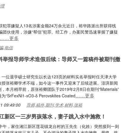
经理
犯罪嫌疑人13名涉案金额24万余元近日，裕华路派出所获得线
骗团伙使用，涉嫌“帮信”犯罪。经工作，办案民警迅速掌握了嫌疑
……更多
骗,电信
材料举报导师学术造假后续：导师又一篇稿件被期刊撤
，一位退学硕士研究生以长达123页的材料实名举报时任天津大学
教授张裕卿学术不端，如今这一事件又迎来了后续进展。澎湃新闻
，本月稍早前，原张裕卿团队于2019年2月8日在期刊“Materials”
……更多
rFexNi1-xO3-δ Perovskites Coated
1 09:49:00
导师,稿件,期刊,学术,材料,张裕
江新区一三岁男孩落水，妻子跳入水中施救！
7日中午，家住湘江新区莲花镇龙台村的王先生（化姓）突然接到一则
救不慎落水的三岁儿子，不会游泳的妻子跳入水中施救。最终，孩