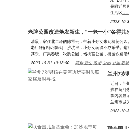
A、B两
是附近居
…
生活区
2023-10-3
老牌公园改造焕发新生，“一老一小”各得其
清晨，家住北二环的陈霄云，带着小孙女来到柳荫公园
老姐妹们练习舞剑；沙坑里，小孙女玩得不亦乐乎。这座
其乐。广渠春晓、秋韵公园，蟠桃宫公园，桃园铁路沿
2023-10-31 10:13:00
其乐,新生,改造,公园,公园,春
兰州7岁
近日，兰
孩在黄河
事内容显示
兰州市城关
2023-10-3
联合国儿