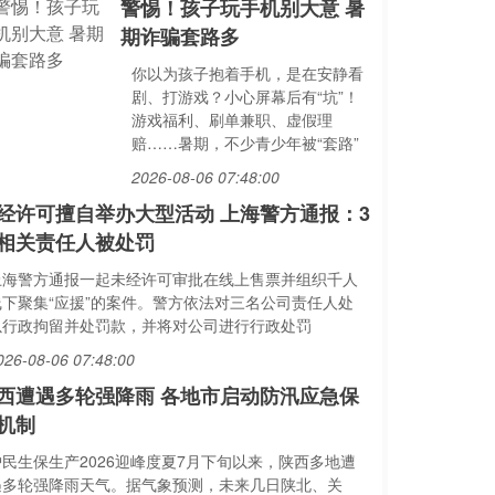
警惕！孩子玩手机别大意 暑
期诈骗套路多
你以为孩子抱着手机，是在安静看
剧、打游戏？小心屏幕后有“坑”！
游戏福利、刷单兼职、虚假理
赔……暑期，不少青少年被“套路”
2026-08-06 07:48:00
经许可擅自举办大型活动 上海警方通报：3
相关责任人被处罚
上海警方通报一起未经许可审批在线上售票并组织千人
线下聚集“应援”的案件。警方依法对三名公司责任人处
以行政拘留并处罚款，并将对公司进行行政处罚
026-08-06 07:48:00
西遭遇多轮强降雨 各地市启动防汛应急保
机制
护民生保生产2026迎峰度夏7月下旬以来，陕西多地遭
遇多轮强降雨天气。据气象预测，未来几日陕北、关