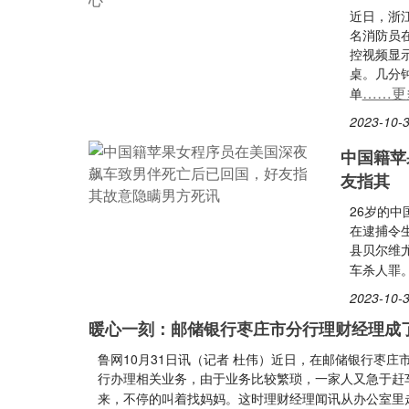
近日，浙
名消防员
控视频显
桌。几分
……更
单
2023-10-3
中国籍苹
友指其
26岁的
在逮捕令
县贝尔维
车杀人罪。
2023-10-3
暖心一刻：邮储银行枣庄市分行理财经理成了
鲁网10月31日讯（记者 杜伟）近日，在邮储银行枣
行办理相关业务，由于业务比较繁琐，一家人又急于赶
来，不停的叫着找妈妈。这时理财经理闻讯从办公室里