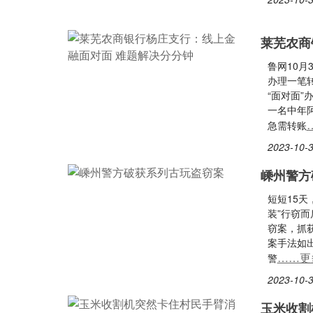
莱芜农商
鲁网10
办理一笔
“面对面”
一名中年
急需转账
2023-10-3
嵊州警方
短短15
装”行窃而
窃案，抓
案手法如
……更
警
2023-10-3
玉米收割