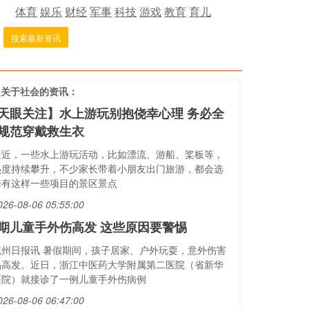
体育
娱乐
财经
军事
科技
游戏
教育
育儿
搜索最新资讯
多关于
社会
的资讯：
天眼关注】水上游玩别抱侥幸心理 务必全
规范穿戴救生衣
最近，一些水上游玩活动，比如漂流、游船、桨板等，
热度持续攀升，不少家长带着小朋友出门旅游，都会选
择有这样一些项目的景区景点
026-08-06 05:55:00
期儿童手外伤高发 这些原因要警惕
杭州日报讯 暑假期间，孩子居家、户外玩耍，意外伤害
易高发。近日，浙江中医药大学附属第二医院（省新华
医院）就接诊了一例儿童手外伤病例
026-08-06 06:47:00