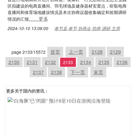
区拟建设的电商直播间、羽毛球场及健身器材安置点，听取电商
直播间和体育场地建设情况及本次协商议题收集确定和前期调研
……更多
情况的汇报
2024-10-10 13:08:00
奉节县,奉节,协商会,协商,调研,主席
首页
上一页
2128
2129
page 2133/15572
2130
2131
2132
2134
2135
2136
2133
2137
2138
下一页
末页
更多关于
国内
的资讯：