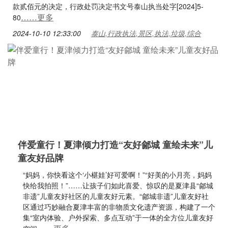
款贰佰元的决定，行政处罚决定书文号泰山执当处字[2024]5-
……更多
80
2024-10-10 12:33:00
泰山,行政执法,景区,执法,垃圾,综合
伴爱童行！夏津倾力打造“友好鄃城 童绘未来”儿
童友好品牌
“妈妈，你快看这个‘小椹娃’好可爱啊！”“好美的小月亮，妈妈
快给我拍照！”……让孩子们如此喜爱、惊叹的是夏津县“鄃城
非遗”儿童友好社区的儿童友好元素。“鄃城非遗”儿童友好社
区通过巧妙融合夏津丰富的非物质文化遗产资源，构建了一个
集“室内体验、户外探索、多点互动”于一体的全方位儿童友好