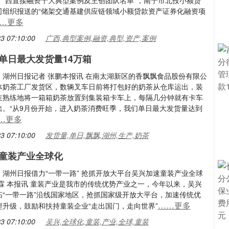
届广西直接融资十大典型案例及主创团队名单”，南宁市北投小额贷
司组织报送的“储架交通基建供应链领域小额贷款资产证券化融资项
…更多
3 07:10:00
广西,典型案例,融资,典型,资产,案例
单日最大发货量14万箱
：湖州日报记者 张鹏本报讯 在南太湖新区的香飘飘食品股份有限公
体奶茶工厂发货区，数辆叉车日前将打包好的奶茶从仓库运出，装
在熟练地将一箱箱奶茶放置到集装箱卡车上，每隔几分钟就有卡车
出。“从9月份开始，进入奶茶消费旺季，我们单日最大发货量达到
…更多
3 07:10:00
发货量,单日,飘飘,湖州,生产,奶茶
童装产业全球化
：湖州日报借力“一带一路” 抢抓开放大平台吴兴加速童装产业全球
汉霖 本报讯 童装产业是我市的传统优势产业之一，今年以来，吴兴
拓“一带一路”沿线国家地区，抢抓国家级开放大平台，加速传统优
……更多
型升级，鼓励和扶持童装企业“走出国门，走向世界”
3 07:10:00
吴兴,全球化,童装,产业,全球,童装