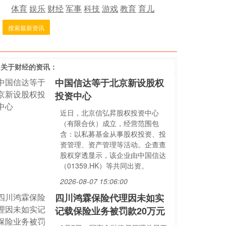
体育
娱乐
财经
军事
科技
游戏
教育
育儿
搜索最新资讯
多关于
财经
的资讯：
中国信达等于北京新设股权
投资中心
近日，北京信弘昇股权投资中心
（有限合伙）成立，经营范围包
含：以私募基金从事股权投资、投
资管理、资产管理等活动。企查查
股权穿透显示，该企业由中国信达
（01359.HK）等共同出资。
2026-08-07 15:06:00
四川鸿霖保险代理因未如实
记载保险业务被罚款20万元