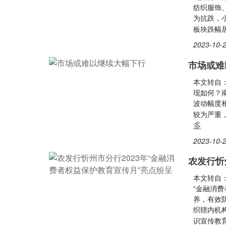
纺织服饰
为抗跌，
板块跌幅
2023-10-2
市场或难
本文转自
现如何？
波动幅度
较为严重
多
2023-10-2
农发行忻
本文转自：
“金融消
养，有效
织辖内机
识宣传教