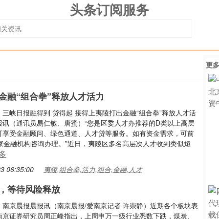
头条订阅服务
更
金融“组合拳”释放人才活力
三峡日报融得到 贷得起 接得上夷陵打出金融“组合拳”释放人才活
报讯（通讯员易仁敏、唐蜜）“您是区委人才办推荐的D类以上高层
可享受金融顾问、绿色通道、人才贷等服务。如有资金需求，可前
6家金融机构咨询办理。”近日，夷陵区多名高层次人才收到类似短
多
3 06:35:00
夷陵,组合拳,活力,组合,金融,人才
，等待风险释放
：南京晨报晨报讯（南京晨报/爱南京记者 许崇静）近期各个板块表
南京证券研究员周正峰指出，上周申万一级行业悉数下跌，煤炭、