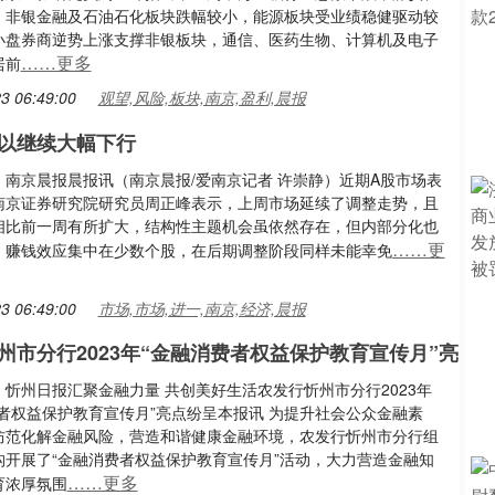
、非银金融及石油石化板块跌幅较小，能源板块受业绩稳健驱动较
小盘券商逆势上涨支撑非银板块，通信、医药生物、计算机及电子
……更多
居前
3 06:49:00
观望,风险,板块,南京,盈利,晨报
以继续大幅下行
：南京晨报晨报讯（南京晨报/爱南京记者 许崇静）近期A股市场表
南京证券研究院研究员周正峰表示，上周市场延续了调整走势，且
相比前一周有所扩大，结构性主题机会虽依然存在，但内部分化也
……更
，赚钱效应集中在少数个股，在后期调整阶段同样未能幸免
3 06:49:00
市场,市场,进一,南京,经济,晨报
州市分行2023年“金融消费者权益保护教育宣传月”亮
忻州日报汇聚金融力量 共创美好生活农发行忻州市分行2023年
费者权益保护教育宣传月”亮点纷呈本报讯 为提升社会公众金融素
防范化解金融风险，营造和谐健康金融环境，农发行忻州市分行组
构开展了“金融消费者权益保护教育宣传月”活动，大力营造金融知
……更多
育浓厚氛围