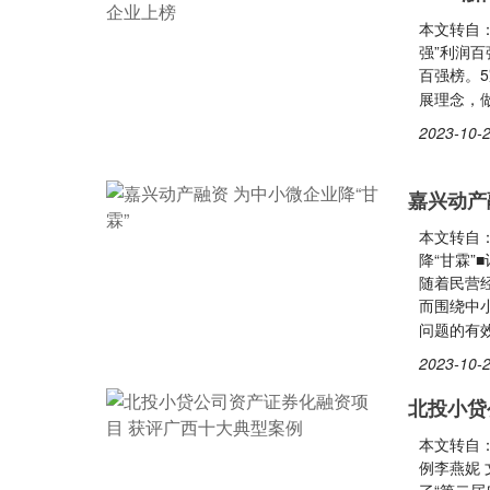
本文转自：
强”利润百
百强榜。5
展理念，
2023-10-2
嘉兴动产
本文转自：
降“甘霖”
随着民营
而围绕中
问题的有
2023-10-2
北投小贷
本文转自
例李燕妮