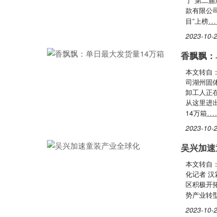
了“第二
款有限公
…
目”上榜
2023-10-2
香飘飘：
本文转自
司湖州固
卸工人正
从这里进
…
14万箱
2023-10-2
吴兴加速
本文转自
化记者 
区积极开
势产业转
2023-10-2