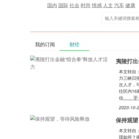
国内
国际
社会
时尚
情感
人文
汽车
健康
我的订阅
财经
夷陵打出
本文转自：
力三峡日
次人才，
往区内1
……更
信
2023-10-2
保持观望
本文转自
现如何？