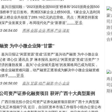
嘉兴日报回顾：“2023浙商全国500强”榜单和“2023浙商全国500
强榜单于近日发布。秀洲区5家企业上榜500强、1家企业入选利润
家上榜企业共创造了289.16亿元的总营收。亮点：秀洲坚持新发
……更多
做深产业发展文章，布局现代化产业“新赛道”
3 06:54:00
秀洲,全国,企业,秀洲,产业,读友
融资 为中小微企业降“甘霖”
嘉兴日报让“闲置资源”变成“活资产”嘉兴动产融资 为中小微企业
■记者 谭心仪 通讯员 罗 琳本报讯 如何让“闲置资源”变成“活资产”？
经济的蓬勃发展，嘉兴“小企业铺天盖地”的发展格局已成为现实，
小微企业融资难问题，动产融资正逐渐成为解决中小微企业融资难
……更多
效抓手
3 06:56:00
嘉兴,甘霖,动产,融资,中小,企业
公司资产证券化融资项目 获评广西十大典型案例
：广西日报北投小贷公司资产证券化融资项目获评广西十大典型案
 文先正本报南宁讯 近日，自治区资本市场工作领导小组办公室公布