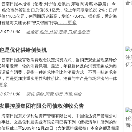
云南日报本报讯（记者 刘子语 通讯员 郑颖 阿贤惠 林静晨） 今
，临沧市外贸进出口总值35.1亿元，较上年同期增长23.2%；口岸
值110.5亿元，创同期历史新高，增长173.4%。据介绍，孟定海
……更多
进智慧海关建设和“智关强国”行动
3 07:11:00
临沧市,临沧,外贸,定海,口岸,临沧市
也是优化供给侧契机
：云南日报段官敬消费观念决定消费方式，当消费观念呈现某种价
必然引发新一轮的消费风潮。最近，年轻群体反向消费现象成为舆
所谓反向消费，是指一种追求性价比的消费方式，不再一味追求奢
品，而是更加注重实用性和性价比。消费与生产是市场经济的一体
更多
3 07:11:00
契机,供给,消费,消费,市场,供给
发展控股集团有限公司债权催收公告
：海南日报东方保利达资产管理有限公司、中国信达资产管理公司
办事处、文昌俊利发实业有限公司已将下列《债权清单》所列的对
债权截止至2009年12月20日（含附属担保权益）本金余额及相应