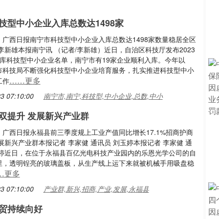
技型中小企业入库总数达1498家
：广西日报南宁市科技型中小企业入库总数达1498家数量稳居全区
李新雄本报南宁讯 （记者/李新雄）近日，自治区科技厅发布2023
入库科技型中小企业名单，南宁市有19家企业顺利入库。今年以
市科技局不断强化科技型中小企业培育服务，扎实推进科技型中小
……更多
工作
3 07:10:00
南宁市,南宁,科技型,中小企业,总数,中小
双提升 发展新兴产业群
：广西日报永福县前三季度规上工业产值同比增长17.1%招商护商
展新兴产业群本报记者 李家健 通讯员 刘玉婷本报记者 李家健 通
玉婷近日，在位于永福县百亿光电科技产业园内的乐恩光学公司的自
里，透明锃亮的玻璃盖板，从生产线上运下来就被机械手用吸盘稳
…更多
3 07:10:00
产业群,新兴,招商,产业,发展,永福县
贸持续向好