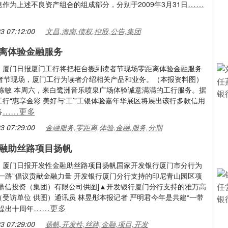
……
作为上述不良资产组合的组成部分，分别于2009年3月31日
3 07:12:00
文昌,海南,债权,控股,公告,集团
离体验金融服务
：厦门日报厦门工行将把柜台搬到读者节现场零距离体验金融服务
读者节现场，厦门工行为读者介绍相关产品和业务。（本报资料图）
 陈敏 本周六，来白鹭洲音乐喷泉广场体验诚意满满的工行服务。据
行“惠享金彩 美好与‘工’”工银体验嘉年华展区将展出该行多款信用
……更多
务
3 07:29:00
金融服务,零距离,体验,金融,服务,分期
融助丝路项目扬帆
：厦门日报开发性金融助丝路项目扬帆国家开发银行厦门市分行为
带一路”倡议贡献金融力量 开发银行厦门分行支持的印尼青山园区项
海鼎信投资（集团）有限公司供图]▲开发银行厦门分行支持的雅万高
受访单位 供图）通讯员 林昱彤本报记者 严明君今年是共建“一带
……更多
议提出十周年
3 07:29:00
扬帆,开发性,丝路,金融,项目,开发