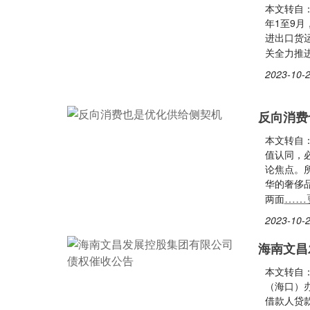
本文转自：
年1至9月
进出口货运
关全力推
2023-10-2
反向消费
本文转自
值认同，
论焦点。
华的奢侈
……
两面
2023-10-2
海南文昌
本文转自
（海口）
借款人贷款