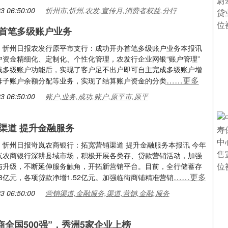
3 06:50:00
忻州市,忻州,农发,宣传月,消费者权益,分行
首笔多级账户业务
：忻州日报农发行原平市支行：成功开办首笔多级账户业务本报讯
户资金精细化、定制化、个性化管理，农发行企业网银“账户管理”
线多级账户功能后，实现了客户足不出户即可自主完成多级账户增
……更多
母子账户余额分配等业务，实现了结算账户资金的分类
3 06:50:00
账户,业务,成功,账户,原平市,原平
渠道 提升金融服务
：忻州日报岢岚农商银行：拓宽营销渠道 提升金融服务本报讯 今年
岚农商银行深耕县域市场，积极开展各类存、贷款营销活动，加强
与升级，不断延伸服务触角，开拓新营销平台。目前，全行储蓄存
……更多
58亿元，各项贷款净增1.52亿元。加强临街商铺精准营销
3 06:50:00
营销渠道,金融服务,渠道,营销,金融,服务
浙商全国500强”，秀洲5家企业上榜