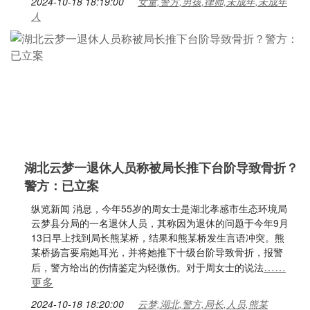
2024-10-18 18:19:00
女童,警方,男孩,律师,未成年,未成年
人
湖北云梦一退休人员称被局长推下台阶导致骨折？
警方：已立案
纵览新闻 消息，今年55岁的周女士是湖北孝感市生态环境局
云梦县分局的一名退休人员，其称因为退休的问题于今年9月
13日早上找到局长熊某桥，结果和熊某桥发生言语冲突。熊
某桥扬言要扇她耳光，并将她推下十级台阶导致骨折，报警
……
后，警方给出的伤情鉴定为轻微伤。对于周女士的说法
更多
2024-10-18 18:20:00
云梦,湖北,警方,局长,人员,熊某