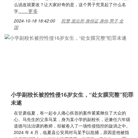
么说改就要改？让大家好奇的是，这个男子究竟起了什么名
……更多
字
2024-10-18 18:42:00
民警,派出所,身份证,身份,男子,全
国
小学副校长被控性侵16岁女生，“处女膜完整”犯罪
未遂
在甘肃临夏，有一起令人痛心疾首的案件紧紧揪住了大众的
心。马先生的父亲马某，身为某小学的副校长，还兼任六年级
道德与法治课的教师，却被卷入了一场性侵指控的旋涡之中。
2024 年 4 月，临夏县公安局对马某予以批捕，原因是他被指