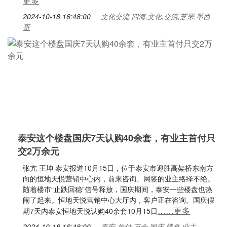
更多
2024-10-18 16:48:00
文化交流,四海,文化,交流,芝罘,墨西
哥
泰安这个楼盘国庆7天认购40余套，有业主首付只
交2万余元
张亢 王坤 泰安报道10月15日，位于泰安市迎胜高架桥东南方
向的恒地天悦营销中心内，前来咨询、网签的业主络绎不绝。
随着楼市“止跌回稳”信号释放，国庆期间，泰安一些楼盘也热
闹了起来。恒地天悦营销中心大厅内，客户正在咨询。国庆假
……更多
期7天内泰安恒地天悦认购40余套10月15日
2024-10-18 16:48:00
泰安,首付,万余,国庆,楼盘,业主