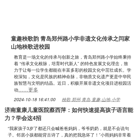
童趣秧歌韵 青岛郑州路小学非遗文化传承之闫家
山地秧歌进校园
教育是一场文化的传承与创新之旅，青岛郑州路小学始终秉持
着 “传承文化根脉，培育时代新人” 的特色发展文化理念，致
力于让每一位学生都能在丰富多彩的校园文化中茁壮成长。学
校深知，文化是民族的精神命脉，非物质文化遗产更是中华民
族智慧与文明的结晶。近日，积极开展非遗文化项目进校园活
……更多
动
2024-10-18 16:41:00
秧歌,郑州,青岛,童趣,山地,小学
济南童康儿童医院蔡西萍：如何快速提高孩子语言能
力？学会这4招
“我家孩子3岁了都还只会喊爸爸妈妈，爷爷奶奶，就是不会说句
子。邻居小孩都能背古诗了，真的把我急坏了！”小雨妈妈非常着