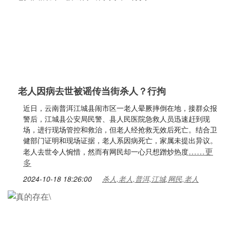
老人因病去世被谣传当街杀人？行拘
近日，云南普洱江城县闹市区一老人晕厥摔倒在地，接群众报
警后，江城县公安局民警、县人民医院急救人员迅速赶到现
场，进行现场管控和救治，但老人经抢救无效后死亡。结合卫
健部门证明和现场证据，老人系因病死亡，家属未提出异议。
……更
老人去世令人惋惜，然而有网民却一心只想蹭炒热度
多
2024-10-18 18:26:00
杀人,老人,普洱,江城,网民,老人