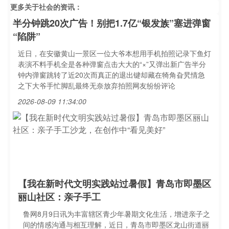
更多关于
社会
的资讯：
半分钟跳20次广告！别把1.7亿“银发族”塞进弹窗
“陷阱”
近日，在安徽黄山一景区一位大爷本想用手机拍照记录下鱼灯
表演不料手机全是各种弹窗点击大大的“×”又弹出新广告半分
钟内弹窗跳转了近20次而真正的退出键却藏在犄角旮旯情急
之下大爷手忙脚乱最终无奈放弃拍照网友纷纷评论
2026-08-09 11:34:00
【我在新时代文明实践站过暑假】青岛市即墨区
丽山社区：亲子手工
鲁网8月9日讯为丰富辖区青少年暑期文化生活，增进亲子之
间的情感沟通与相互理解，近日，青岛市即墨区龙山街道丽