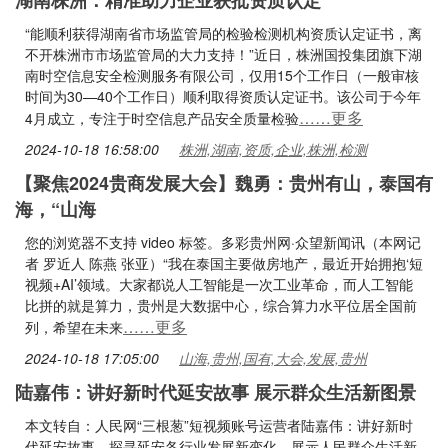
湖南株洲：精准助力企业获批资质认定
“能顺利获得湖南省市场监管局的检验检测机构资质认定证书，离
不开株洲市市场监管局的大力支持！”近日，株洲国投集团旗下湖
南时空信息安全检测服务有限公司，仅用15个工作日（一般审核
时间为30—40个工作日）顺利取得资质认定证书。该公司于今年
……更多
4月成立，专注于时空信息产品安全质量检验
2024-10-18 16:58:00
株洲,湖南,资质,企业,株洲,检测
【聚焦2024贵商发展大会】魏勇：贵州有山，泰国有
海，“山海
您的浏览器不支持 video 标签。多彩贵州网·众望新闻讯（本网记
者 罗近人 陈燕 张亚）“我在泰国主要做房地产，最近开始拥抱‘短
视频+AI’领域。大家都说人工智能是一次工业革命，而人工智能
比拼的就是算力，贵州是大数据中心，综合算力水平位居全国前
……更多
列，希望在未来
2024-10-18 17:05:00
山海,贵州,国有,大会,发展,贵州
陆嘉伟：讲好新时代延安故事 展示群众生活新图景
本文转自：人民网“三根葱”短视频账号运营者陆嘉伟：讲好新时
代延安故事，探寻延安各行业发展新变化，展示人民群众生活新