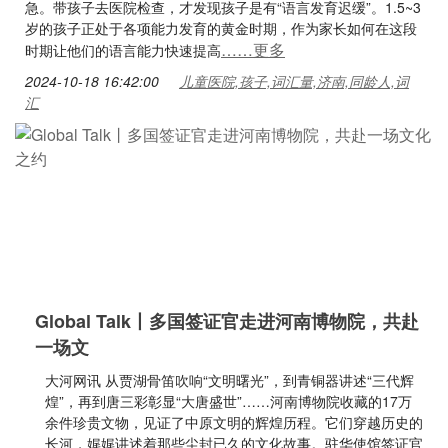
急。带孩子去医院检查，才发现孩子是有“语言发育迟缓”。1.5~3
岁的孩子正处于各项能力发育的黄金时期，作为家长如何在这段
……更多
时期让他们的语言能力快速提高
2024-10-18 16:42:00
儿童医院,孩子,词汇量,济南,同龄人,词
汇
Global Talk丨多国签证官走进河南博物院，共赴
一场文
大河网讯 从贾湖骨笛吹响“文明曙光”，到青铜器讲述“三代辉
煌”，再到唐三彩彰显“大唐盛世”……河南博物院收藏的17万
余件珍贵文物，见证了中原文明的辉煌历程。它们穿越历史的
长河，娓娓讲述着那些尘封已久的文化故事。驻华使馆签证官