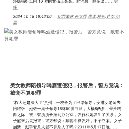
……更
涉嫌强奸班内 16 岁的女孩王某某。此消息一经传出
多
2024-10-18 18:43:00
犯罪未遂,处女膜,未遂,校长,处女,犯
罪
美女教师陪领导喝酒遭侵犯，报警后，警方竟说：
戴套不算犯罪
“权大还是法大？”贵州，一校长为了巴结领导，安排女老师去
陪吃饭，她敬一桌子领导16杯50度白酒，大概8两多，晕头转
向之际，被土管所所长拉到办公室，强行和她发生了关系，女
子醒来后去报警，警方却说：戴套不算强奸，不予立案。女子
……
崩溃：戴手套杀人就不算杀人了吗？2011年5月17日晚