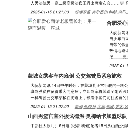
……更
人民法院民一庭二级高级法官王丹出席发布会
2025-01-15 21:21:00
婚姻家庭,典型案例,纠纷,典型,
合肥爱心
大皖新闻讯
自肥东白
自带的饭
热情地邀
……更
汤
2025-01-1
蒙城女乘客车内瘫倒 公交驾驶员紧急施救
大皖新闻讯 14日中午时分，在蒙城县正常行驶的一辆
班驾驶员在征得乘客同意后，立即驾车将其送至附近医院
一样驾驶公交车穿梭在街道上，载着乘客们前往各自的
2025-01-15 21:27:00
蒙城,驾驶员,客车,驾驶,乘客,
山西男篮官宣外援戈德温·奥梅纳卡加盟球队
中新社太原1月15日电 (记者 胡健)记者15日从山