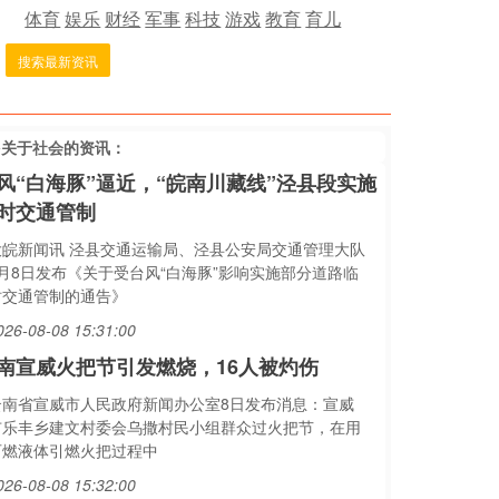
体育
娱乐
财经
军事
科技
游戏
教育
育儿
搜索最新资讯
多关于
社会
的资讯：
风“白海豚”逼近，“皖南川藏线”泾县段实施
时交通管制
大皖新闻讯 泾县交通运输局、泾县公安局交通管理大队
8月8日发布《关于受台风“白海豚”影响实施部分道路临
时交通管制的通告》
026-08-08 15:31:00
南宣威火把节引发燃烧，16人被灼伤
云南省宣威市人民政府新闻办公室8日发布消息：宣威
市乐丰乡建文村委会乌撒村民小组群众过火把节，在用
可燃液体引燃火把过程中
026-08-08 15:32:00