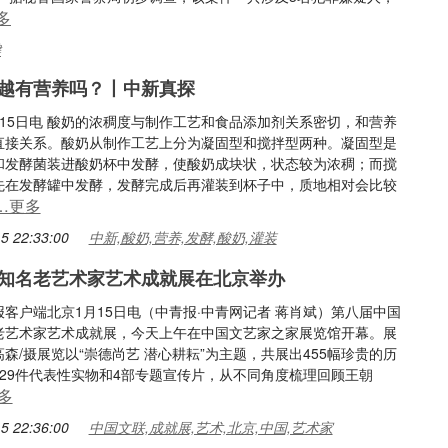
多
键
越有营养吗？丨中新真探
月15日电 酸奶的浓稠度与制作工艺和食品添加剂关系密切，和营养
直接关系。酸奶从制作工艺上分为凝固型和搅拌型两种。凝固型是
和发酵菌装进酸奶杯中发酵，使酸奶成块状，状态较为浓稠；而搅
先在发酵罐中发酵，发酵完成后再灌装到杯子中，质地相对会比较
…更多
5 22:33:00
中新,酸奶,营养,发酵,酸奶,灌装
知名老艺术家艺术成就展在北京举办
客户端北京1月15日电（中青报·中青网记者 蒋肖斌）第八届中国
老艺术家艺术成就展，今天上午在中国文艺家之家展览馆开幕。展
森/摄展览以“崇德尚艺 潜心耕耘”为主题，共展出455幅珍贵的历
229件代表性实物和4部专题宣传片，从不同角度梳理回顾王朝
多
5 22:36:00
中国文联,成就展,艺术,北京,中国,艺术家