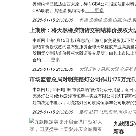
奥梅纳卡已抵达山西太原，待向CBA公司报送注册材料并
……更多
CBA联赛。戈德温·奥梅纳卡
2025-01-15 21:32:00
奥梅,戈德温,戈德,山西,外援,
上期所：将天然橡胶期货交割结算价授权大
中新网上海1月15日电 (高志苗)上海期货交易所(以
割结算价授权签约发布暨服务全球天然橡胶产业高质量
胶期货交割结算价授权大阪证券交易所，由其上市以上
……更多
合约
2025-01-15 21:32:00
大阪证券交易所,大阪,交易所,
市场监管总局对明亮路灯公司作出175万元
中新网1月15日电 据“市说新语”微信公众号消息，近
亮路灯公司)收购云浮市恒泰丰实业有限公司(以下简称
处罚决定书显示，明亮路灯公司收购恒泰丰公司股权的
2025-01-15 21:32:00
路灯,处罚,总局,监管,市场,公
九款限定
新春