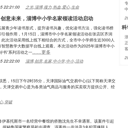
5 22:21:00
之光,淄博,接力,热血,爱心,生命
 创意未来，淄博中小学名家领读活动启动
2
科
拓展青少年读书形式，提升读书兴趣，优化读书方法，强化读书榜
和引领作用，1月15日，淄博市中小学名家领读活动在张店区齐润
浙
。此次活动采用线上线下相结合的方式，全市中小学师生近3000人
市智慧教学大数据平台线上观看。本次活动作为2025年淄博市中小
……更多
好书”系列活动之一
2
5 22:22:00
淄博,创意,名家,中小学,中小,活动
区获悉，15日下午2时35分，天津国际油气交易中心(以下简称天津交
绍，天津交易中心是为各类油气商品与服务的买卖双方提供公开、经
心,突破
，秘鲁伊基托斯市一名经营中餐馆的侨胞沈先生不幸遇害。该案件引起
。据秘鲁国家警察局初步调查，该案件一共涉及3名犯罪嫌疑人，