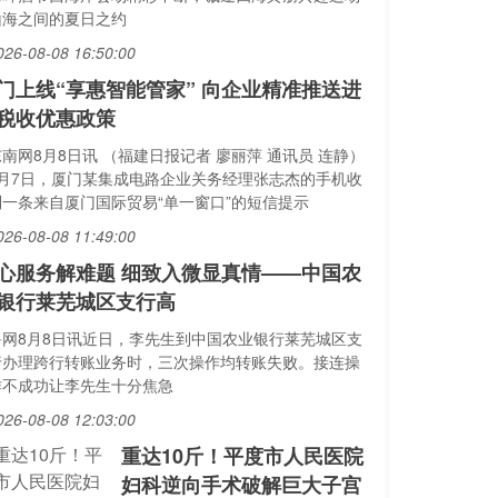
山海之间的夏日之约
026-08-08 16:50:00
门上线“享惠智能管家” 向企业精准推送进
税收优惠政策
南网8月8日讯 （福建日报记者 廖丽萍 通讯员 连静）
8月7日，厦门某集成电路企业关务经理张志杰的手机收
到一条来自厦门国际贸易“单一窗口”的短信提示
026-08-08 11:49:00
心服务解难题 细致入微显真情——中国农
银行莱芜城区支行高
鲁网8月8日讯近日，李先生到中国农业银行莱芜城区支
行办理跨行转账业务时，三次操作均转账失败。接连操
作不成功让李先生十分焦急
026-08-08 12:03:00
重达10斤！平度市人民医院
妇科逆向手术破解巨大子宫