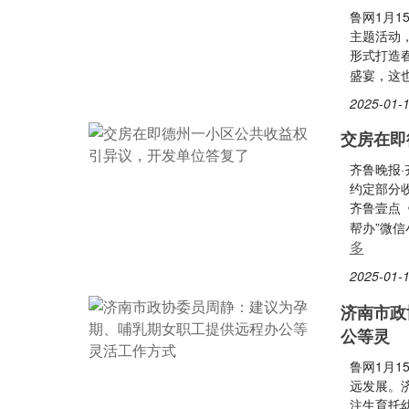
鲁网1月1
主题活动
形式打造
盛宴，这也
2025-01-1
交房在即
齐鲁晚报
约定部分
齐鲁壹点《
帮办”微
多
2025-01-1
济南市政
公等灵
鲁网1月1
远发展。
注生育托