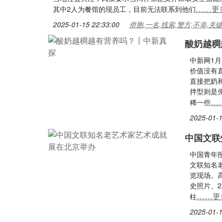
……更
其中2人为餐馆的现员工，目前无法联系到他们
2025-01-15 22:33:00
侨胞,一名,线索,警方,不幸,关
酸奶越稠
中新网1
价值没有
直接把奶
拌型则是
…
稀一些
2025-01-1
中国文联
中国青年报
文联知名
览现场。高
史照片、
……更
柱
2025-01-1