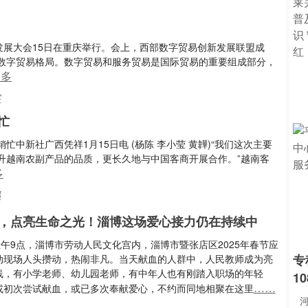
新发展大会15日在重庆举行。会上，西部数字贸易创新发展联盟成
数字贸易格局。数字贸易和服务贸易是国际贸易的重要组成部分，
更多
字
忙
忙中新社广西凭祥1月15日电 (杨陈 李小莹 黄韡)“我们这次主要
升越南农副产品的品质，更长久地与中国客商开展合作。”越南客
多
易
，点亮生命之光！淄博这场爱心接力仍在持续中
上午9点，淄博市劳动人民文化宫内，淄博市暨张店区2025年春节应
专
动现场人头攒动，热闹非凡。当天献血的人群中，人民教师成为亮
线，有小学老师、幼儿园老师，有中年人也有刚踏入职场的年轻
1
……
或初次尝试献血，或已多次奉献爱心，不约而同地相聚在这里