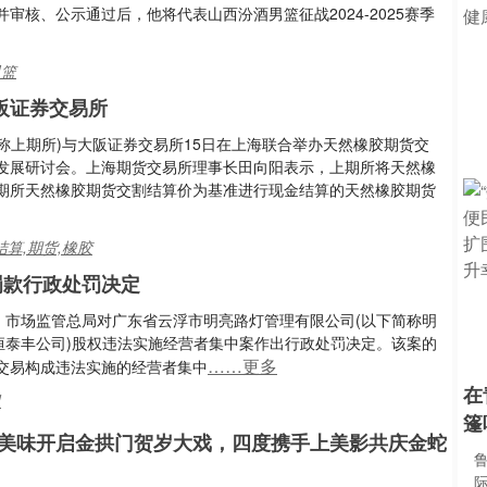
审核、公示通过后，他将代表山西汾酒男篮征战2024-2025赛季
男篮
阪证券交易所
下简称上期所)与大阪证券交易所15日在上海联合举办天然橡胶期货交
发展研讨会。上海期货交易所理事长田向阳表示，上期所将天然橡
期所天然橡胶期货交割结算价为基准进行现金结算的天然橡胶期货
结算,期货,橡胶
罚款行政处罚决定
日，市场监管总局对广东省云浮市明亮路灯管理有限公司(以下简称明
恒泰丰公司)股权违法实施经营者集中案作出行政处罚决定。该案的
……更多
交易构成违法实施的经营者集中
在
司
篷
美味开启金拱门贺岁大戏，四度携手上美影共庆金蛇