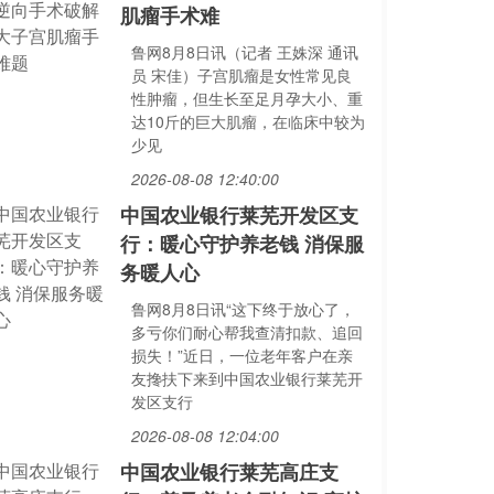
肌瘤手术难
鲁网8月8日讯（记者 王姝深 通讯
员 宋佳）子宫肌瘤是女性常见良
性肿瘤，但生长至足月孕大小、重
达10斤的巨大肌瘤，在临床中较为
少见
2026-08-08 12:40:00
中国农业银行莱芜开发区支
行：暖心守护养老钱 消保服
务暖人心
鲁网8月8日讯“这下终于放心了，
多亏你们耐心帮我查清扣款、追回
损失！”近日，一位老年客户在亲
友搀扶下来到中国农业银行莱芜开
发区支行
2026-08-08 12:04:00
中国农业银行莱芜高庄支