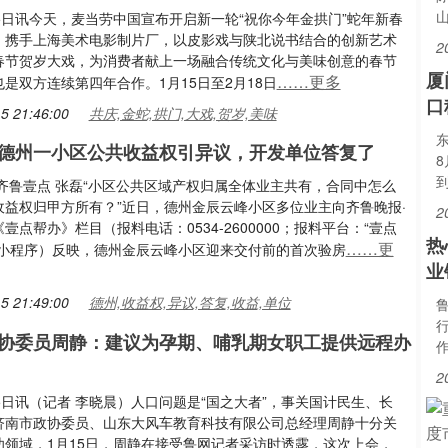
5日讯今天，麦当劳中国宣布开启新一轮“祝你今年金拱门”蛇年新春
，携手上海美术电影制片厂，以皮影戏与陕北说书结合的创新艺术
2
春节贺岁大戏，为消费者献上一场融合传统文化与美味创意的春节
厦
……更多
是双方连续第四年合作。1月15日至2月18日
口
5 21:46:00
共庆,金蛇,拱门,大戏,贺岁,美味
东
德州一小区公共收益权引异议，开发单位答复了
·齐鲁壹点 张磊“小区公共区域产权归属全体业主共有，合同中怎么
收益权归甲方所有？”近日，德州金辰云峰小区多位业主向齐鲁晚报·
2
壹点帮办》栏目（报料电话：0534-2600000；报料平台：“壹点
热
……更
信小程序）反映，德州金辰云峰小区迎来交付前的首次验房
业
5 21:49:00
德州,收益权,异议,答复,收益,单位
协委员周静：建议为孕期、哺乳期女职工提供远程办
2
5日讯（记者 李晓晨）人口问题是“国之大者”，事关国计民生、长
济南市政协委员、山东大风车教育科技有限公司总经理周静十分关
幼领域，1月15日，周静在接受鲁网记者采访时透露，这次上会，