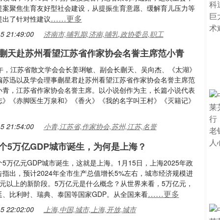
提案聚焦生育友好型社会建设，从提振生育意愿、缓解育儿压力等
……更多
提出了针对性建议
5 21:49:00
济南市,哺乳期,济南,哺乳,政协委员,职工
蒯天赴苏州看望江苏省作家协会名誉主席范小青
上午，江苏省散文学会会长姜琍敏、副会长蒯天、吴向杰、《太湖》
编苏迅以及学会理事蒯星君赴苏州看望江苏省作家协会名誉主席范
小青，江苏省作家协会名誉主席。以小说创作为主，长篇小说代表
志》《赤脚医生万泉和》《香火》《我的名字叫王村》《灭籍记》
5 21:54:00
小青,江苏省,作家协会,苏州,江苏,名誉
个5万亿GDP城市诞生，为何是上海？
5万亿元GDP城市诞生，这就是上海。1月15日，上海2025年政
指出，预计2024年全市生产总值增长5%左右，城市经济规模进
亿元以上的新阶段。5万亿元是什么概念？从世界来看，5万亿元，
……更多
廷、比利时、瑞典、泰国等国家GDP。从全国来看
5 22:02:00
上海,中国,城市,上海,开放,城市