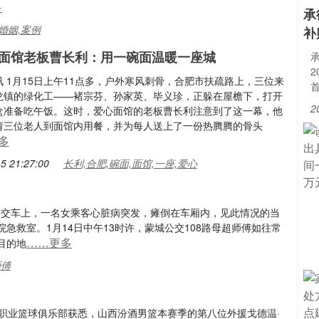
多
承
婚姻,案例
补
面馆老板曹长利：用一碗面温暖一座城
2
 1月15日上午11点多，户外寒风刺骨，合肥市扶疏路上，三位来
首
龙镇的绿化工——褚宗芬、孙家英、毕义珍，正躲在屋檐下，打开
2
盒准备吃午饭。这时，爱心面馆的老板曹长利注意到了这一幕，他
请三位老人到面馆内用餐，并为每人送上了一份热腾腾的骨头
多
5 21:27:00
长利,合肥,碗面,面馆,一座,爱心
公交车上，一名女乘客心脏病突发，瘫倒在车厢内，见此情况的当
急救室。1月14日中午13时许，蒙城公交108路母超师傅如往常
……更多
目的地
师傅
西汾酒职业篮球俱乐部获悉，山西汾酒男篮本赛季的第八位外援戈德温·