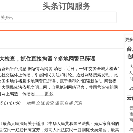
头条订阅服务
更
台
临
大检查，抓住直接拘留？多地网警已辟谣
辟谣平台消息 据@青岛网警 消息，近日，一则“交警全城大检查”
在社交媒体上传播，引起网民关注和讨论。通过网络搜索发现，此
全国多地传播且多地网警已辟谣，属于典型的“旧谣新传”。网警提
广大网民依法依规文明上网，自觉抵制网络谣言，共同营造清朗网
2
……更多
对网上编造、传播谣
云
5 21:21:00
地网,全城,检查,谣言,传播,消息
发布《最高人民法院关于适用〈中华人民共和国民法典〉婚姻家庭编的
2
法院民一庭庭长陈宜芳，最高人民法院民一庭副庭长吴景丽，最高