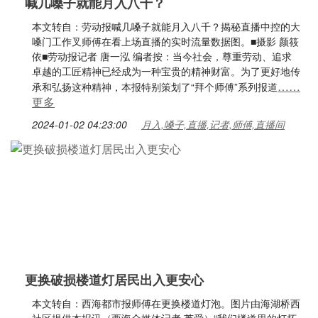
喊几嗓子就能月入八千？
本文转自：劳动报喊几嗓子就能月入八千？揭秘直播中控的大
嗓门工作叉师傅在看上场直播的实时流量数据图。■摄影 颜筱
依■劳动报记者 唐一泓 编者按：当今社会，尊重劳动、追求
卓越的工匠精神已经成为一种宝贵的精神财富。为了更好地传
……
承和弘扬这种精神，本报特别策划了“拜个师傅”系列报道
更多
2024-01-02 04:23:00
月入,嗓子,直播,记者,师傅,直播间
更换破损楼道灯居民出入更安心
本文转自：西海都市报师傅在更换楼道灯泡。图片由海湖桥西