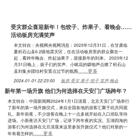
受灾群众喜迎新年！包饺子、炸果子、看晚会……
活动板房充满笑声
本文转自：央视网央视网消息：2023年12月31日，在甘肃临
夏积石山县6.2级地震灾区，住在活动板房里的群众聚在一
起，看跨年晚会、炸起油果子，迎接新年的到来。 2023年12
月31日晚上，孩子们的笑声、小呲花的噼啪声点燃了积石山
……更多
县刘集乡团结村安置点过节的氛围
2024-01-01 22:23:00
板房,受灾,果子,饺子,笑声,晚会
新年第一场升旗 他们为何选择在天安门广场跨年？
本文转自：中国新闻网2024年1月1日清晨，北京天安门广场举行
了新年的第一场升旗仪式，来自全国各地的游客汇聚于此共同观
礼。新年前夜，不少游客在晚上十一点多就开始在入口排队等待
进场。小新夜访天安门广场，记录下跨年夜的实况。五湖四海的
游客们为何选择在元旦清晨来这里参加升旗仪式？他们对新的一
……更多
年有着怎样的