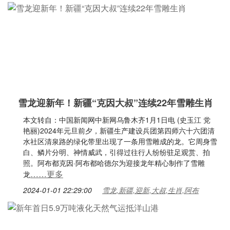
雪龙迎新年！新疆“克因大叔”连续22年雪雕生肖
本文转自：中国新闻网中新网乌鲁木齐1月1日电 (史玉江 党
艳丽)2024年元旦前夕，新疆生产建设兵团第四师六十六团清
水社区清泉路的绿化带里出现了一条用雪雕成的龙。它周身雪
白、鳞片分明、神情威武，引得过往行人纷纷驻足观赏、拍
照。阿布都克因·阿布都哈德尔为迎接龙年精心制作了雪雕
……更多
龙
2024-01-01 22:29:00
雪龙,新疆,迎新,大叔,生肖,阿布