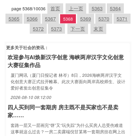
首页
上一页
5363
5364
page 5368/10036
5365
5366
5367
5369
5370
5371
5368
5372
5373
下一页
末页
更多关于
社会
的资讯：
欢迎参与AI焕新汉字创意 海峡两岸汉字文化创意
大赛征集作品
厦门网讯（厦门日报记者 林岑）8日，2026海峡两岸汉字文
化创意大赛正式拉开帷幕。此次大赛面向两岸高校师生、设计
爱好者发出创意征集令
2026-08-10 08:12:00
四人买到同一套期房 房主既不是买家也不是卖
家……
套路一层又一层画完“饼”又“玩失踪”为什么买房人总受伤难道
这事就这么过去？一房二卖露端倪甘某将一套期房挂在网上出