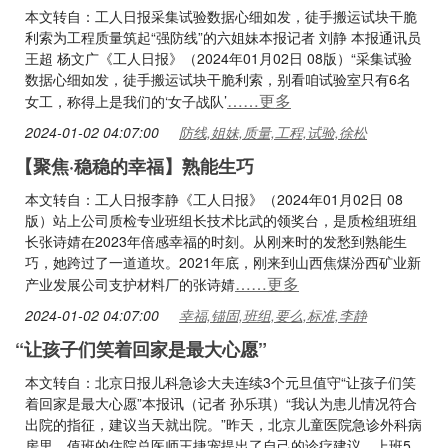
本文转自：工人日报采集试验数据心细如发，徒手搬运试块干脆
利索为工程质量筑起“强防线”的六姐妹本报记者 刘静 本报通讯员
王超 杨文广《工人日报》（2024年01月02日 08版）“采集试验
数据心细如发，徒手搬运试块干脆利索，别看咱试验室只有6名
……更多
女工，称得上是我们的‘女子战队’
2024-01-02 04:07:00
防线,姐妹,质量,工程,试验,徐松
【聚焦·稳稳的幸福】熟能生巧
本文转自：工人日报李静《工人日报》（2024年01月02日 08
版）站上公司质检专业班组长技术比武的领奖台，是质检组班组
长张诗婧在2023年倍感幸福的时刻。从刚来时的发愁到熟能生
巧，她跨过了一道道坎。2021年底，刚来到山西焦煤汾西矿业新
……更多
产业发展公司支护材料厂的张诗婧
2024-01-02 04:07:00
幸福,锚固,班组,要么,标准,李静
“让孩子们笑着回家是最大心愿”
本文转自：北京日报儿科急诊大夫连续3个元旦值守“让孩子们笑
着回家是最大心愿”本报讯（记者 孙乐琪）“我认为患儿情况符合
出院的指征，建议当天就出院。”昨天，北京儿童医院急诊外科病
房里，值班的住院总医师王捷宠提出了自己的诊疗建议。上班5