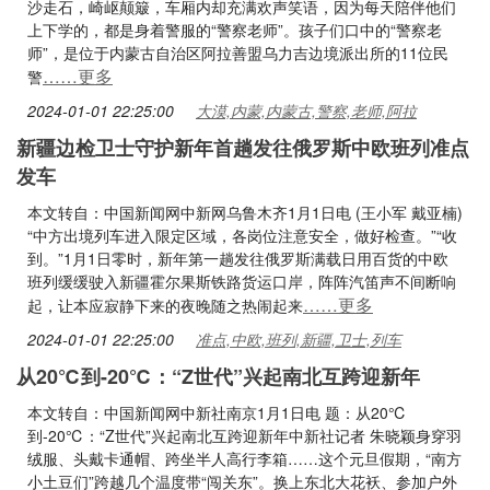
沙走石，崎岖颠簸，车厢内却充满欢声笑语，因为每天陪伴他们
上下学的，都是身着警服的“警察老师”。孩子们口中的“警察老
师”，是位于内蒙古自治区阿拉善盟乌力吉边境派出所的11位民
……更多
警
2024-01-01 22:25:00
大漠,内蒙,内蒙古,警察,老师,阿拉
新疆边检卫士守护新年首趟发往俄罗斯中欧班列准点
发车
本文转自：中国新闻网中新网乌鲁木齐1月1日电 (王小军 戴亚楠)
“中方出境列车进入限定区域，各岗位注意安全，做好检查。”“收
到。”1月1日零时，新年第一趟发往俄罗斯满载日用百货的中欧
班列缓缓驶入新疆霍尔果斯铁路货运口岸，阵阵汽笛声不间断响
……更多
起，让本应寂静下来的夜晚随之热闹起来
2024-01-01 22:25:00
准点,中欧,班列,新疆,卫士,列车
从20℃到-20℃：“Z世代”兴起南北互跨迎新年
本文转自：中国新闻网中新社南京1月1日电 题：从20℃
到-20℃：“Z世代”兴起南北互跨迎新年中新社记者 朱晓颖身穿羽
绒服、头戴卡通帽、跨坐半人高行李箱……这个元旦假期，“南方
小土豆们”跨越几个温度带“闯关东”。换上东北大花袄、参加户外