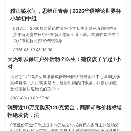
稽山鉴水间，思辨正青春 | 2026华语辩论世界杯
小学初中组
8月7日，2026华语辩论世界杯小学初中组暨第五届柯桥青
少年辩论赛在柯桥区鲁镇大剧院圆满闭幕。本届赛事由中共
绍兴市柯桥区委宣传部指导
2026-08-10 08:39:00
天热难以保证户外活动？医生：建议孩子早起1小
时
沉迷“拼豆”10岁女孩眼轴成倍增长眼科视光诊疗中心暑期接诊
高峰持续 “‘拼豆’确实是火，这段时间的门诊里，我接诊的度
数或眼轴快速增长的孩子中
2026-08-10 09:17:00
消费近10万元购买120克黄金，商家却称价格标错
拒绝发货，法
9笔低价黄金订单迟迟未能完成交付买卖双方各有主张这场分
歧该如何化解？买家未收到商品多次催单商家称链接出错无法