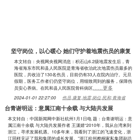
坚守岗位，以心暖心 她们守护着地震伤员的康复
本文转自：央视网央视网消息：积石山6.2级地震发生后，青
海省海东市民和县人民医院是青海省收治此次地震伤员最多的
医院，共收治了130名伤员，目前仍有33人在院内治疗。元旦
假期，医务工作者们仍坚守岗位，用细致周到的服务，保障伤
……更多
员安心养病。在民和县人民医院骨科病区
2024-01-01 22:27:00
伤员,康复,地震,岗位,民和,青海省
台青谢明运：意属江南十余载 与大陆共发展
本文转自：中国新闻网中新社杭州1月1日电 题：台青谢明运：意
属江南十余载 与大陆共发展作者 王潇婧“2010年，我从台湾来到
浙江，寻求发展机遇。10多年来，我看到了浙江的飞速变化，浙
江同样见证了我和集团的成长发展。”浙江杭州桦桐家私集团副总