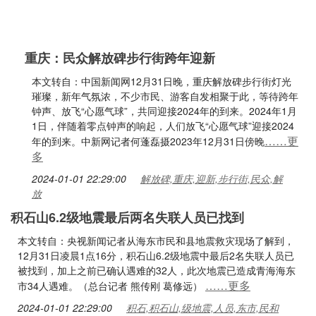
重庆：民众解放碑步行街跨年迎新
本文转自：中国新闻网12月31日晚，重庆解放碑步行街灯光
璀璨，新年气氛浓，不少市民、游客自发相聚于此，等待跨年
钟声、放飞“心愿气球”，共同迎接2024年的到来。2024年1月
1日，伴随着零点钟声的响起，人们放飞“心愿气球”迎接2024
……更
年的到来。中新网记者何蓬磊摄2023年12月31日傍晚
多
2024-01-01 22:29:00
解放碑,重庆,迎新,步行街,民众,解
放
积石山6.2级地震最后两名失联人员已找到
本文转自：央视新闻记者从海东市民和县地震救灾现场了解到，
12月31日凌晨1点16分，积石山6.2级地震中最后2名失联人员已
被找到，加上之前已确认遇难的32人，此次地震已造成青海海东
……更多
市34人遇难。（总台记者 熊传刚 葛修远）
2024-01-01 22:29:00
积石,积石山,级地震,人员,东市,民和