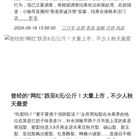
行为，现已立案调查，将根据调查结果依法依规处理。此前报
道：小杨哥直播间“香港美诚月饼”卖爆，结果在港根本没门
……更多
店
2024-09-18 13:56:00
三只羊,合肥,香港,发酵,月饼,风波
曾经的“网红”跌至6元/公斤！大量上市，不少人秋
天最爱
“吃梨吗？”“要不要煮个润肺梨汤？”众所周知梨在水果界的地
位也算是扛把子味美多汁，补水润喉早两个月市面上卖的多是
翠冠梨、蜜梨但进入9月再走进水果店秋月梨、砀山梨、新玉
梨、皇冠梨枫泾蜜梨、红香酥梨、蜂糖小谜梨……直接目不暇