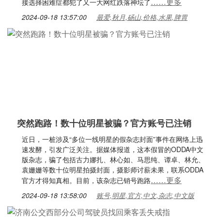
……更多
接选择困难症都犯了又一大网红跌落神坛了
2024-09-18 13:57:00
最爱,秋月,砀山,价格,水果,脾胃
突然跑路！数十位明星被骗？官方账号已注销
近日，一桩涉及“多位一线明星的假杂志封面”事件在网络上迅
速发酵，引发广泛关注。据媒体报道，这本假冒的ODDA中文
版杂志，骗了包括古力娜扎、林心如、马思纯、谭卓、林允、
袁姗姗等数十位明星拍摄封面，摄影师讨薪未果，联系ODDA
……更多
官方才得知真相。目前，该杂志已销号跑路
2024-09-18 13:58:00
账号,明星,官方,中文,杂志,中文版