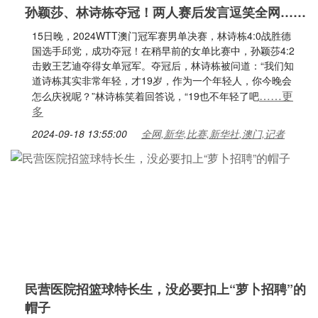
孙颖莎、林诗栋夺冠！两人赛后发言逗笑全网……
15日晚，2024WTT澳门冠军赛男单决赛，林诗栋4:0战胜德
国选手邱党，成功夺冠！在稍早前的女单比赛中，孙颖莎4:2
击败王艺迪夺得女单冠军。夺冠后，林诗栋被问道：“我们知
道诗栋其实非常年轻，才19岁，作为一个年轻人，你今晚会
……更
怎么庆祝呢？”林诗栋笑着回答说，“19也不年轻了吧
多
2024-09-18 13:55:00
全网,新华,比赛,新华社,澳门,记者
民营医院招篮球特长生，没必要扣上“萝卜招聘”的
帽子