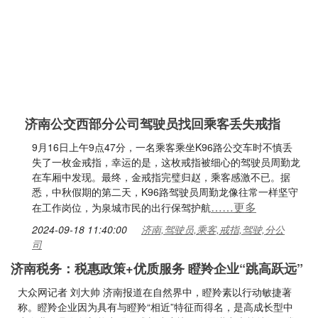
济南公交西部分公司驾驶员找回乘客丢失戒指
9月16日上午9点47分，一名乘客乘坐K96路公交车时不慎丢
失了一枚金戒指，幸运的是，这枚戒指被细心的驾驶员周勤龙
在车厢中发现。最终，金戒指完璧归赵，乘客感激不已。据
悉，中秋假期的第二天，K96路驾驶员周勤龙像往常一样坚守
……更多
在工作岗位，为泉城市民的出行保驾护航
2024-09-18 11:40:00
济南,驾驶员,乘客,戒指,驾驶,分公
司
济南税务：税惠政策+优质服务 瞪羚企业“跳高跃远”
大众网记者 刘大帅 济南报道在自然界中，瞪羚素以行动敏捷著
称。瞪羚企业因为具有与瞪羚“相近”特征而得名，是高成长型中