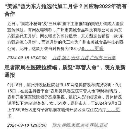
“美诚”曾为东方甄选代加工月饼？回应称2022年确有
合作
近日，“疯狂小杨哥”及“三只羊”旗下主播推销的美诚月饼陷入虚假
宣传风波。有网友曝料称，广州市美诚食品科技有限公司曾为东
方甄选代工月饼。网友曝光的照片显示，东方甄选曾销售一款“东
方甄选流心月饼”，而该月饼的代工方为广州市美诚食品科技有限
……更多
公司。此外，这款月饼当时售价为188元/盒
2024-09-18 12:05:00
月饼,加工,合作,月饼,广州市,三只羊
患者家属在医院拉横幅，质疑“草菅人命”，院方最新
通报
9月18日，霸州开发区医院就“9.15”网络舆情发布情况说明：9月
15日，在发生抖音平台“霸州类风湿医院草菅人命"网络舆情后，
霸州开发区医院院领导高度重视，组织人员详细调查，具体情况
说明如下:患者赵某某，女，51岁，霸州市人，于2024年9月3日
……更
上午8时6分因患有子宫肌瘤在霸州开发区医院住院治疗
多
2024-09-18 12:05:00
院方,横幅,家属,患者,医院,霸州