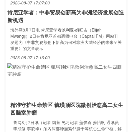
2026-08-07 17:07:00
肯尼亚学者：中非贸易创新高为非洲经济发展创造
新机遇
海外网8月7日电 肯尼亚学者以利亚·姆旺吉（Elijah
Mwangji）2日在肯尼亚首都调频电台（Capital FM）网站刊
发题为《中非贸易额创下新高为何对非洲大陆经济的未来至关
重要》的文章表示
2026-08-07 17:16:00
精准守护生命禁区 毓璜顶医院微创治愈高二女生
四脑室肿瘤
鲁网8月7日讯（记者 魏萱 见习记者 盖俊蓉 姜怡帆 通讯员
李成修 李凌峰）颅内深部肿瘤紧邻脑干等核心生命中枢，解