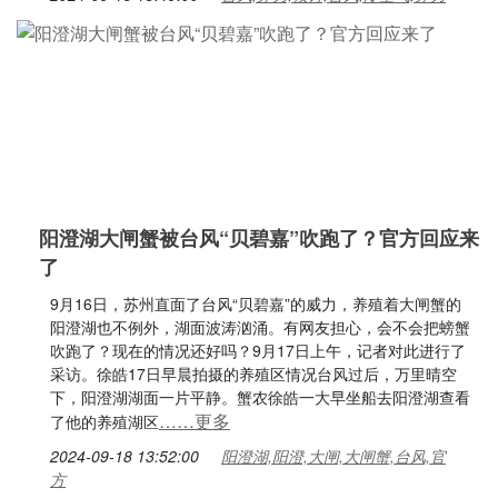
阳澄湖大闸蟹被台风“贝碧嘉”吹跑了？官方回应来
了
9月16日，苏州直面了台风“贝碧嘉”的威力，养殖着大闸蟹的
阳澄湖也不例外，湖面波涛汹涌。有网友担心，会不会把螃蟹
吹跑了？现在的情况还好吗？9月17日上午，记者对此进行了
采访。徐皓17日早晨拍摄的养殖区情况台风过后，万里晴空
下，阳澄湖湖面一片平静。蟹农徐皓一大早坐船去阳澄湖查看
……更多
了他的养殖湖区
2024-09-18 13:52:00
阳澄湖,阳澄,大闸,大闸蟹,台风,官
方