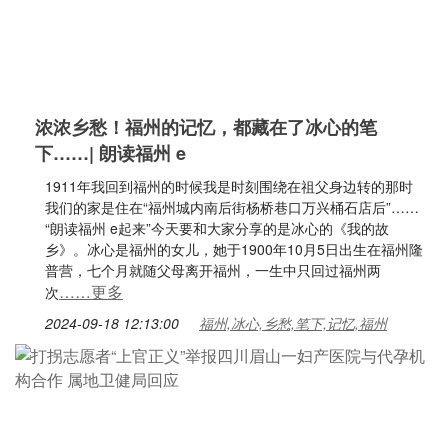
浓浓乡愁！福州的记忆，都藏在了冰心的笔
下……| 朗读福州 e
1911年我回到福州的时候我是时刻围绕在祖父身边转的那时
我们的家是住在“福州城内南后街杨桥巷口万兴桶石店后”……
“朗读福州 e起来”今天要和大家分享的是冰心的《我的故
乡》。冰心是福州的女儿，她于1900年10月5日出生在福州隆
普营，七个月就随父母离开福州，一生中只回过福州两
……更多
次
2024-09-18 12:13:00
福州,冰心,乡愁,笔下,记忆,福州