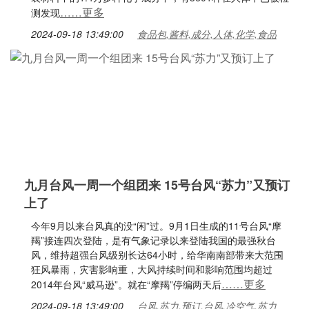
……更多
测发现
2024-09-18 13:49:00
食品包,酱料,成分,人体,化学,食品
九月台风一周一个组团来 15号台风“苏力”又预订
上了
今年9月以来台风真的没“闲”过。9月1日生成的11号台风“摩
羯”接连四次登陆，是有气象记录以来登陆我国的最强秋台
风，维持超强台风级别长达64小时，给华南南部带来大范围
狂风暴雨，灾害影响重，大风持续时间和影响范围均超过
……更多
2014年台风“威马逊”。就在“摩羯”停编两天后
2024-09-18 13:49:00
台风,苏力,预订,台风,冷空气,苏力