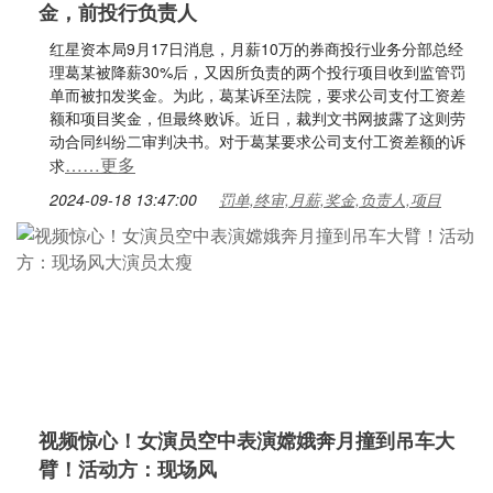
金，前投行负责人
红星资本局9月17日消息，月薪10万的券商投行业务分部总经
理葛某被降薪30%后，又因所负责的两个投行项目收到监管罚
单而被扣发奖金。为此，葛某诉至法院，要求公司支付工资差
额和项目奖金，但最终败诉。近日，裁判文书网披露了这则劳
动合同纠纷二审判决书。对于葛某要求公司支付工资差额的诉
……更多
求
2024-09-18 13:47:00
罚单,终审,月薪,奖金,负责人,项目
视频惊心！女演员空中表演嫦娥奔月撞到吊车大
臂！活动方：现场风