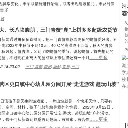
现异常变化，未采取措施进行治理，或者出现滑坡征兆，未及时停
河
更多
霸
边坡
大、长八块腹肌，三门青蟹“爬”上拼多多超级农货节
目新闻通过拼多多直播间，把三门青蟹推荐给更多的螃蟹爱好者。9
离2022年中秋节不到10天，40℃的高温终于回落，秋天的脚步
2
。秋风起，蟹脚痒，又到了吃螃蟹的季节。说起螃蟹，首先想到的
……更多
闸蟹，不过现在距离大闸蟹成熟上市估摸还有一个月
2 18:23:00
三门,青蟹,腹肌,海鲜,青蟹,三门
营区史口镇中心幼儿园分园开展“走进游戏 趣玩山坡”
22日讯孩子是天生的游戏家，一片山坡就是一个快乐天地，只要有
、空间、材料，孩子们总能给你意外的惊喜。 2023年9月22日，
营区史口镇中心幼儿园分园开展“走进游戏，趣玩山坡”户外活动。
……更多
中，孩子们从新奇到熟悉再到趣玩，有探索，有合作
【