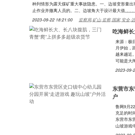
种列情形为露天煤矿重大事故隐患。一、边坡变形量出
……
止作业并撤离人员的。二、边坡角大于设计最大值
2023-09-22 18:21:00
监察局,矿山,监察,国家,安全,
吃海鲜长
来源：极
月伊始，距
越来越近
可能是大
2023-09-2
东营市东
户
鲁网9月
充足的时间
东营市东
山坡游戏