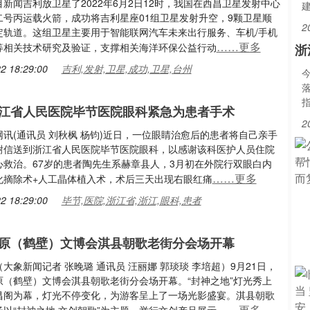
新闻吉利放卫星了2022年6月2日12时，我国在西昌卫星发射中心
二号丙运载火箭，成功将吉利星座01组卫星发射升空，9颗卫星顺
2
定轨道。这组卫星主要用于智能联网汽车未来出行服务、车机/手机
……更多
等相关技术研究及验证，支撑相关海洋环保公益行动
浙
2 18:29:00
吉利,发射,卫星,成功,卫星,台州
江省人民医院毕节医院眼科紧急为患者手术
2
讯(通讯员 刘秋枫 杨钧)近日，一位眼睛治愈后的患者将自己亲手
谢信送到浙江省人民医院毕节医院眼科，以感谢该科医护人员住院
心救治。67岁的患者陶先生系赫章县人，3月初在外院行双眼白内
……更多
化摘除术+人工晶体植入术，术后三天出现右眼红痛
2 18:29:00
毕节,医院,浙江省,浙江,眼科,患者
原（鹤壁）文博会淇县朝歌老街分会场开幕
大象新闻记者 张晚璐 通讯员 汪丽娜 郭琰琰 李培超）9月21日，
原（鹤壁）文博会淇县朝歌老街分会场开幕。“封神之地”灯光秀上
昌阁为幕，灯光不停变化，为游客呈上了一场光影盛宴。淇县朝歌
……更多