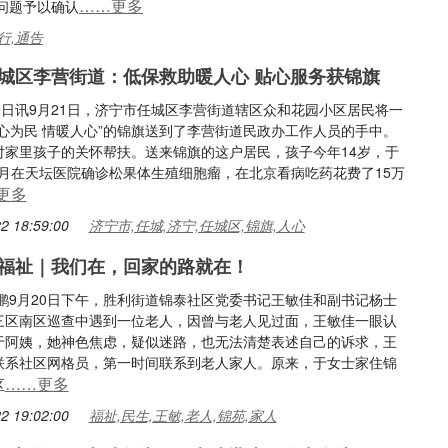
……更多
问题予以确认
行,通告
城区李营街道：低保救助暖人心 贴心服务获锦旗
2日讯9月21日，济宁市任城区李营街道辖区众和花园小区居民将一
一心为民 情暖人心”的锦旗送到了李营街道民政办工作人员的手中。
对家里孩子的关怀帮扶。送来锦旗的这户居民，孩子今年14岁，于
10月在天坛医院确诊松果体生殖细胞瘤，在北京看病吃药花费了15万
更多
2 18:59:00
济宁市,任城,济宁,任城区,锦旗,人心
福祉｜我们在，回家的路就在！
月鹏9月20日下午，胜利街道锦泰社区党委书记王敏佳和副书记杨士
三区南区巡查中遇到一位老人，因曾与老人见过面，王敏佳一眼认
于阿姨，她神色焦虑，疑似迷路，也无法清楚表述自己的诉求，王
联系社区网格员，第一时间联系到老人家人。原来，于女士家住锦
……更多
区
2 19:02:00
福祉,民生,王敏,老人,锦苑,家人