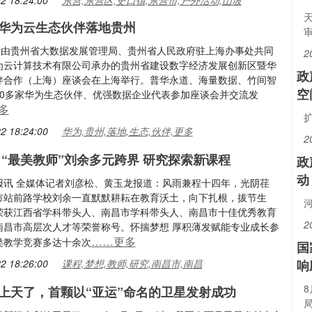
2 18:24:00
东营,东营区,史口镇,东营市,户外活动,山坡
华为云生态伙伴落地贵州
审
日，由贵州省大数据发展管理局、贵州省人民政府驻上海办事处共同
2
为云计算技术有限公司承办的贵州省建设数字经济发展创新区暨华
政
伴合作（上海）座谈会在上海举行。普华永道、海量数据、竹间智
空
20多家华为生态伙伴、优强数据企业代表参加座谈会并交流发
多
2 18:24:00
华为,贵州,落地,生态,伙伴,更多
2
 “最美教师”刘余多元跨界 研究探索新课程
政
动
报讯 全媒体记者刘彦松、黄玉龙报道：风雨兼程十四年，光阴荏
市站前路学校刘余一直默默耕耘在教育沃土，向下扎根，拔节生
荣获江西省学科带头人、南昌市学科带头人、南昌市十佳优秀教育
2
南昌市高层次人才等荣誉称号。怀揣梦想 厚积薄发赋能专业成长参
……更多
类教学竞赛多达十余次
国
2 18:26:00
课程,梦想,教师,研究,南昌市,南昌
响
上天了，首颗以“亚运”命名的卫星发射成功