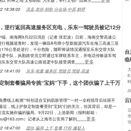
以“封神之地·文创朝歌”为主题，举行文创产品展示
2 18:38:00
淇县,老街,朝歌,分会场,中原,鹤壁
，逆行返回高速服务区充电，乐东一驾驶员被记12分
户端、南海网9月22日消息（记者 张宏波）日前，海南交警高速公
进行视频巡查时，发现一辆琼A号牌小型新能源汽车在海三高速三亚
向176公里处逆行，十分危险，随即将该情况通报至乐东交管大队
台
巡逻中队，执勤路管员立即通过车牌联系车主，并电话传唤该车驾
临
……更多
到乐东交管大队高速公路巡逻中队接受调查
2 18:41:00
乐东,电量,服务区,驾驶员,驾驶,高速
定制套餐骗局专挑“宝妈”下手，这个团伙骗了上千万
2
云
免费线上检测”“特别适合宝妈肌肤管理”“一对一全程指导后祛斑不
…最近，线上护肤定制套餐受到“宝妈”们的关注，但其背后，却是一
引流实施诈骗的骗局。9月22日，上游新闻（报料邮箱：
……更多
gyou@163.com）记者从上海市公安局了解到
2 18:47:00
团伙,骗局,上千,套餐,疗程,嫌疑人