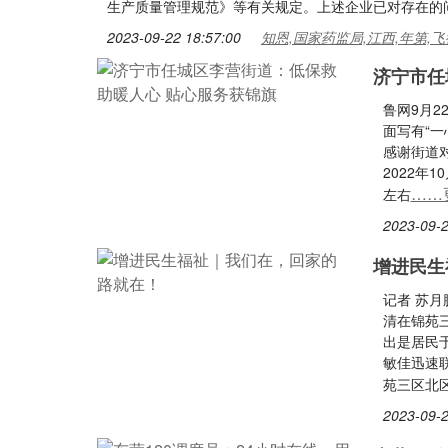
生产质量管理规范》等有关规定。上述企业已对存在的
2023-09-22 18:57:00
知恩,国家药监局,江西,年第,飞
济宁市任
鲁网9月2
面写有“
感谢街道
2022年
……
左右
2023-09-2
增进民生
记者 苏
清在锦苑
出是居民
敏佳迅速
苑三区北
2023-09-2