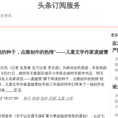
头条订阅服务
更
应
严
读的种子，点燃创作的热情”——儿童文学作家庞婕蕾
2日讯（记者 吴美琳 见习记者 李文函）为推动全民阅读，丰富校园
，9月21日，德州市天衢新区德开小学联合德州市新华书店、明天
2
展名人名家讲堂——庞婕蕾“播下阅读的种子，点燃创作的热情”校
动，儿童文学作家庞婕蕾给学校三年级的同学们带来了一场别开生
谁
……更多
讲座
2 18:21:00
种子,热情,创作,作家,儿童,小学
2
监察局发布《关于认定露天煤矿重大事故隐患情形的通知》，认定七