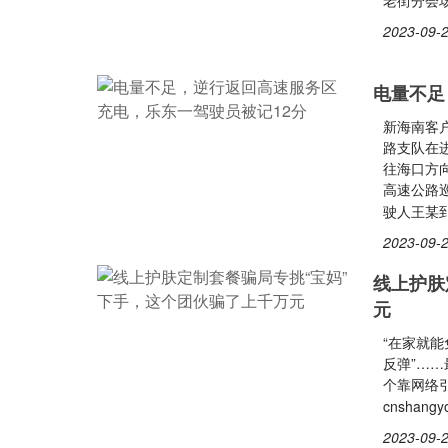
老街分会场
2023-09-2
电量不足
新海南客
路支队在
往海口方
高速公路
驶人王某
2023-09-2
线上护肤
元
“在家就能
反弹”…
个靠网络
cnshan
2023-09-2