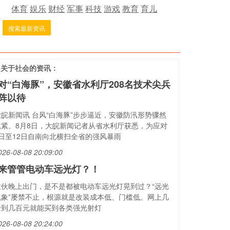
体育
娱乐
财经
军事
科技
游戏
教育
育儿
搜索最新资讯
多关于
社会
的资讯：
对“白海豚”，安徽省水利厅208名技术尖兵
阵以待
大皖新闻讯 台风“白海豚”步步逼近，安徽防汛形势骤然
吃紧。8月8日，大皖新闻记者从省水利厅获悉，为应对
9日至12日自南向北横扫全省的强风暴雨
026-08-08 20:09:00
来管管电动车远光灯？！
大伙晚上出门，是不是都被电动车远光灯晃到过？“远光
乱象”屡禁不止，根源就是改装成本低、门槛低。网上几
十到几百元就能买到各类强光射灯
026-08-08 20:24:00