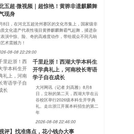
北五超·微视频｜超惊艳！黄骅非遗麒麟舞
气现身
8月8日，在河北五超沧州赛区的文化市集上，国家级非
物质文化遗产代表性项目黄骅麒麟舞霸气起舞，揉进杂
技表演中惊、险、奇的高难度动作，带给观众不同凡响
的艺术震撼力！
026-08-08 22:29:00
千里赴浙！西湖大学本科生
开学典礼上，河南校长寄语
学子自在成长
大河网讯（记者 刘高雅）8月8
日，立秋的第二天，西湖大学在云
谷校区举行2026级本科生开学典
礼。走出浙江开展本科招生的第二
年
2026-08-08 22:46:00
视评】找准痛点，花小钱办大事