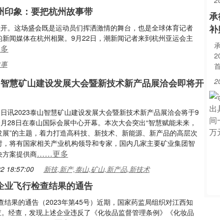
2
州印象：要把杭州故事带
承
拉开。这场盛会既是运动员们挥洒激情的舞台，也是全球体育记者
补
的新闻媒体在杭州相聚。9月22日，潮新闻记者来到杭州亚运会主
更多
2
故事
首
2
泰山智慧矿山建设发展大会暨新技术新产品展洽会即将开
2日讯2023泰山智慧矿山建设发展大会暨新技术新产品展洽会将于9
9月28日在泰山国际会展中心开幕。本次大会突出“智慧赋能未来，
发展”的主题，着力打造高科技、新技术、新能源、新产品的高层次
时，将有国家相关产业机构领导和专家，国内几家主要矿业集团智
……更多
决方案提供商
2 18:57:00
新技,新产,泰山,矿山,新产品,新技术
企业飞行检查结果的通告
结果的通告（2023年第45号）近期，国家药监局组织对江西知
查。经查，发现上述企业违反了《化妆品监督管理条例》《化妆品