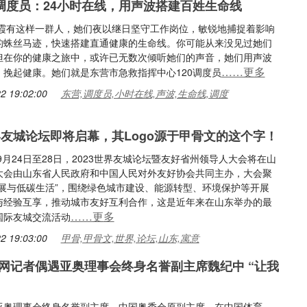
0调度员：24小时在线，用声波搭建百姓生命线
增霞有这样一群人，她们夜以继日坚守工作岗位，敏锐地捕捉着影响
的蛛丝马迹，快速搭建直通健康的生命线。你可能从来没见过她们
但在你的健康之旅中，或许已无数次倾听她们的声音，她们用声波
……更多
，挽起健康。她们就是东营市急救指挥中心120调度员
2 19:02:00
东营,调度员,小时在线,声波,生命线,调度
世界友城论坛即将启幕，其Logo源于甲骨文的这个字！
9月24日至28日，2023世界友城论坛暨友好省州领导人大会将在山
大会由山东省人民政府和中国人民对外友好协会共同主办，大会聚
发展与低碳生活”，围绕绿色城市建设、能源转型、环境保护等开展
与经验互享，推动城市友好互利合作，这是近年来在山东举办的最
……更多
国际友城交流活动
2 19:03:00
甲骨,甲骨文,世界,论坛,山东,寓意
网记者偶遇亚奥理事会终身名誉副主席魏纪中 “让我
亚奥理事会终身名誉副主席、中国奥委会原副主席。在中国体育