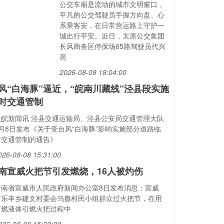
公交车厢是流动的城市文明窗口，
平凡的公交驾驶员手握方向盘、心
系乘客安，在日常营运路上守护一
城出行平安。近日，太原公交集团
长风商务区停保场65路驾驶员代兴
亮
2026-08-08 18:04:00
风“白海豚”逼近，“皖南川藏线”泾县段实施
时交通管制
大皖新闻讯 泾县交通运输局、泾县公安局交通管理大队
8月8日发布《关于受台风“白海豚”影响实施部分道路临
时交通管制的通告》
026-08-08 15:31:00
南宣威火把节引发燃烧，16人被灼伤
云南省宣威市人民政府新闻办公室8日发布消息：宣威
市乐丰乡建文村委会乌撒村民小组群众过火把节，在用
可燃液体引燃火把过程中