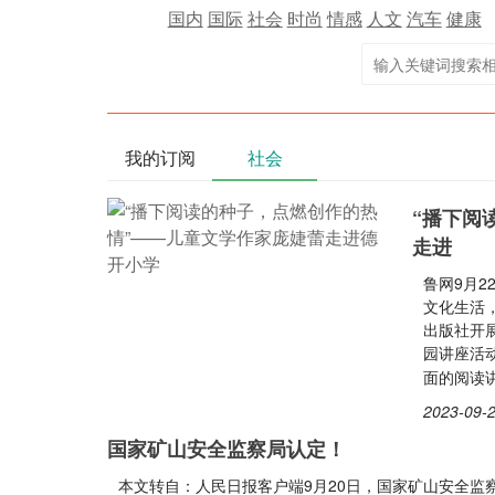
国内
国际
社会
时尚
情感
人文
汽车
健康
我的订阅
社会
“播下阅
走进
鲁网9月2
文化生活
出版社开
园讲座活
面的阅读
2023-09-2
国家矿山安全监察局认定！
本文转自：人民日报客户端9月20日，国家矿山安全