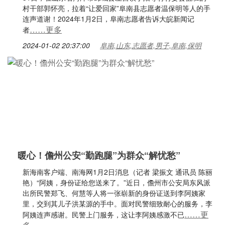
村干部郭怀亮，拉着“让爱回家”阜南县志愿者温保明等人的手
连声道谢！2024年1月2日，阜南志愿者告诉大皖新闻记
……更多
者
2024-01-02 20:37:00
阜南,山东,志愿者,男子,阜南,保明
暖心！儋州公安“勤跑腿”为群众“解忧愁”
新海南客户端、南海网1月2日消息（记者 梁振文 通讯员 陈丽
艳）“阿姨，身份证给您送来了。”近日，儋州市公安局东风派
出所民警郑飞、何慧等人将一张崭新的身份证送到李阿姨家
里，交到其儿子洪某源的手中。面对民警细致耐心的服务，李
……更
阿姨连声感谢。民警上门服务，这让李阿姨感激不已