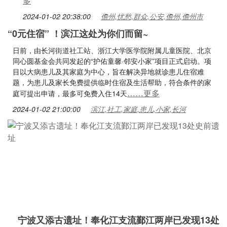
多
2024-01-02 20:38:00
儋州,忧愁,群众,公安,儋州,儋州市
“0元住宿” ！滨江这处为你们而留~
日前，由长河街道社工站、浙江大学医学院附属儿童医院、北京
同心圆基金会共同发起的“护佑童馨·邻安小家”项目正式启动。项
目以大病患儿及其家庭为中心，旨在解决异地就诊患儿住宿难
题，为患儿及家长免费提供临时住宿及生活帮助，符合条件的家
……更多
庭可提出申请，最多可免费入住14天
2024-01-02 21:00:00
滨江,社工,家庭,患儿,小家,长河
宁波又添古遗址！奉化江支流鄞江两岸已发现13处