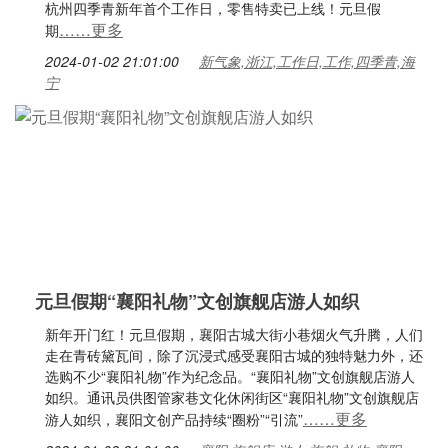
杭州四季青新年首个工作日，零售特卖已上线！元旦假
……更多
期
2024-01-02 21:01:00
新气象,浙江,工作日,工作,四季青,海
宁
元旦假期“襄阳礼物”文创旗舰店游人如织
新年开门红！元旦假期，襄阳古城大街小巷烟火气升腾，人们
走在青砖黛瓦间，除了沉浸式感受襄阳古城的独特魅力外，还
选购不少“襄阳礼物”作为纪念品。“襄阳礼物”文创旗舰店游人
如织。通讯员供图管家巷文化休闲街区“襄阳礼物”文创旗舰店
……更多
游人如织，襄阳文创产品持续“圈粉”“引流”