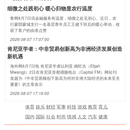
细微之处践初心 暖心归物显农行温度
鲁网8月7日讯金融服务有温度，细微之处见初心。近日，农
行蒙阴蒙城支行一名基层青年员工王健下班后的暖心举动，收
获了客户的由衷点赞
2026-08-07 17:07:00
肯尼亚学者：中非贸易创新高为非洲经济发展创造
新机遇
海外网8月7日电 肯尼亚学者以利亚·姆旺吉（Elijah
Mwangji）2日在肯尼亚首都调频电台（Capital FM）网站刊
发题为《中非贸易额创下新高为何对非洲大陆经济的未来至关
重要》的文章表示
2026-08-07 17:16:00
体育
娱乐
财经
军事
科技
游戏
教育
育儿
国内
国际
社会
时尚
情感
人文
汽车
健康