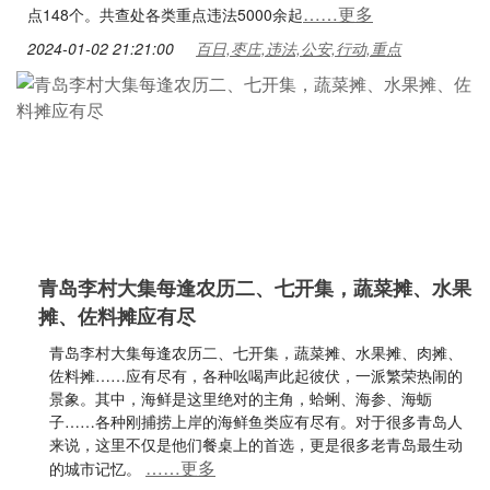
……更多
点148个。共查处各类重点违法5000余起
2024-01-02 21:21:00
百日,枣庄,违法,公安,行动,重点
青岛李村大集每逢农历二、七开集，蔬菜摊、水果
摊、佐料摊应有尽
青岛李村大集每逢农历二、七开集，蔬菜摊、水果摊、肉摊、
佐料摊……应有尽有，各种吆喝声此起彼伏，一派繁荣热闹的
景象。其中，海鲜是这里绝对的主角，蛤蜊、海参、海蛎
子……各种刚捕捞上岸的海鲜鱼类应有尽有。对于很多青岛人
来说，这里不仅是他们餐桌上的首选，更是很多老青岛最生动
……更多
的城市记忆。