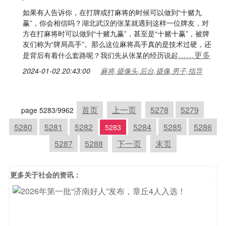
如果有人告诉你，在打牌或打麻将的时候可以做到“十赌九
赢”，你会相信吗？湖北武汉的张某就遇到这样一位牌友，对
方在打麻将时可以做到“十赌九赢”，甚至是“十赌十赢”，被牌
友们称为“牌局高手”。那么这位麻将高手真的是技术过硬，还
……更多
是背后有着什么套路呢？我们先从张某的经历说起
2024-01-02 20:43:00
麻将,摄像头,后台,摄像,男子,指导
首页
上一页
5278
5279
page 5283/9962
5280
5281
5282
5284
5285
5286
5283
5287
5288
下一页
末页
更多关于
社会
的资讯：