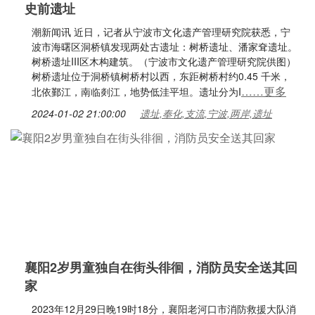
史前遗址
潮新闻讯 近日，记者从宁波市文化遗产管理研究院获悉，宁
波市海曙区洞桥镇发现两处古遗址：树桥遗址、潘家耷遗址。
树桥遗址III区木构建筑。（宁波市文化遗产管理研究院供图）
树桥遗址位于洞桥镇树桥村以西，东距树桥村约0.45 千米，
……更多
北依鄞江，南临剡江，地势低洼平坦。遗址分为I
2024-01-02 21:00:00
遗址,奉化,支流,宁波,两岸,遗址
襄阳2岁男童独自在街头徘徊，消防员安全送其回
家
2023年12月29日晚19时18分，襄阳老河口市消防救援大队消