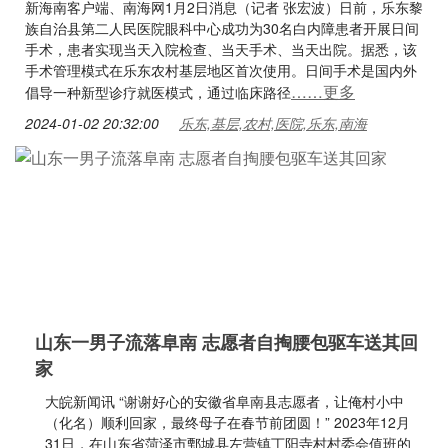
新海南客户端、南海网1月2日消息（记者 张宏波）日前，乐东黎
族自治县第二人民医院眼科中心成功为30名白内障患者开展日间
手术，患者实现当天入院检查、当天手术、当天出院。据悉，该
手术管理模式在乐东农村基层地区首次使用。日间手术是国内外
……更多
倡导一种新型诊疗就医模式，通过临床路径
2024-01-02 20:32:00
乐东,基层,农村,医院,乐东,南海
山东一男子流落阜南 志愿者自掏腰包驱车送其回
家
大皖新闻讯 “谢谢好心的安徽省阜南县志愿者，让俺村小中
（化名）顺利回家，最终母子在春节前团圆！” 2023年12月
31日，在山东省菏泽市鄄城县左营镇丁阳寺村村委会值班的