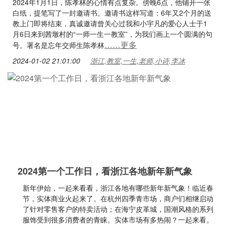
2024年1月1日，陈孝林的心情有点复杂。傍晚6点，他铺开一张
白纸，提笔写了一封邀请书。邀请书这样写道：6年又2个月的送
教上门即将结束，真诚邀请曾关心过我和小宇凡的爱心人士于1
月6日来到茜墩村的“一师一生一教室”，为我们画上一个圆满的句
……更多
号。署名是忘年交师生陈孝林
2024-01-02 21:01:00
浙江,教室,一生,老师,小诗,李冰
2024第一个工作日，看浙江各地新年新气象
新年伊始，一起来看看，浙江各地有哪些新年新气象！临近春
节，实体商业火起来了。在杭州四季青市场，商户们相继启动
了针对零售客户的特卖活动；在海宁皮革城，国潮风格的系列
服饰受到很多消费者的青睐。实体市场有多热闹？一起来看。