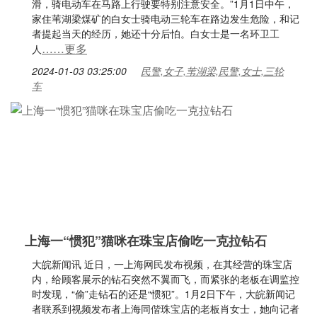
滑，骑电动车在马路上行驶要特别注意安全。”1月1日中午，
家住苇湖梁煤矿的白女士骑电动三轮车在路边发生危险，和记
者提起当天的经历，她还十分后怕。白女士是一名环卫工
……更多
人
2024-01-03 03:25:00
民警,女子,苇湖梁,民警,女士,三轮
车
上海一“惯犯”猫咪在珠宝店偷吃一克拉钻石
大皖新闻讯 近日，一上海网民发布视频，在其经营的珠宝店
内，给顾客展示的钻石突然不翼而飞，而紧张的老板在调监控
时发现，“偷”走钻石的还是“惯犯”。1月2日下午，大皖新闻记
者联系到视频发布者上海同偕珠宝店的老板肖女士，她向记者