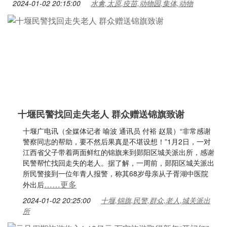
2024-01-02 20:15:00
水禽,太原,疫苗,动物园,集体,动物
十堰民警找回走失老人 群众赠送锦旗致谢
十堰广电讯（全媒体记者 喻波 通讯员 付裕 赵晨）“非常感谢
警察同志的帮助，要不然后果真是不堪设想！”1月2日，一对
江西省父子带着两面鲜红的锦旗来到郧阳区城关派出所，感谢
民警帮忙找回走失的老人。据了解，一周前，郧阳区城关派出
所民警接到一位年青人报警，称其68岁母亲从子胥湖中医院
……更多
外出后
2024-01-02 20:25:00
十堰,锦旗,民警,群众,老人,城关派出
所