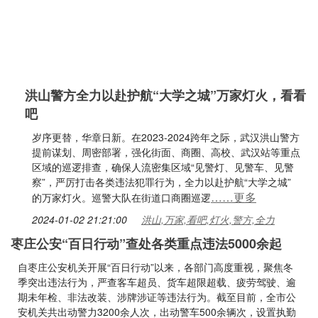
洪山警方全力以赴护航“大学之城”万家灯火，看看
吧
岁序更替，华章日新。在2023-2024跨年之际，武汉洪山警方
提前谋划、周密部署，强化街面、商圈、高校、武汉站等重点
区域的巡逻排查，确保人流密集区域“见警灯、见警车、见警
察”，严厉打击各类违法犯罪行为，全力以赴护航“大学之城”
……更多
的万家灯火。巡警大队在街道口商圈巡逻
2024-01-02 21:21:00
洪山,万家,看吧,灯火,警方,全力
枣庄公安“百日行动”查处各类重点违法5000余起
自枣庄公安机关开展“百日行动”以来，各部门高度重视，聚焦冬
季突出违法行为，严查客车超员、货车超限超载、疲劳驾驶、逾
期未年检、非法改装、涉牌涉证等违法行为。截至目前，全市公
安机关共出动警力3200余人次，出动警车500余辆次，设置执勤