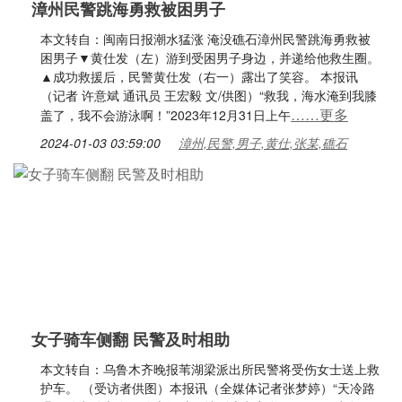
漳州民警跳海勇救被困男子
本文转自：闽南日报潮水猛涨 淹没礁石漳州民警跳海勇救被
困男子▼黄仕发（左）游到受困男子身边，并递给他救生圈。
▲成功救援后，民警黄仕发（右一）露出了笑容。 本报讯
（记者 许意斌 通讯员 王宏毅 文/供图）“救我，海水淹到我膝
……更多
盖了，我不会游泳啊！”2023年12月31日上午
2024-01-03 03:59:00
漳州,民警,男子,黄仕,张某,礁石
女子骑车侧翻 民警及时相助
本文转自：乌鲁木齐晚报苇湖梁派出所民警将受伤女士送上救
护车。 （受访者供图）本报讯（全媒体记者张梦婷）“天冷路