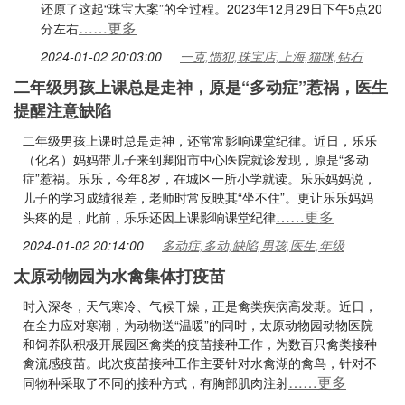
还原了这起“珠宝大案”的全过程。2023年12月29日下午5点20
……更多
分左右
2024-01-02 20:03:00
一克,惯犯,珠宝店,上海,猫咪,钻石
二年级男孩上课总是走神，原是“多动症”惹祸，医生
提醒注意缺陷
二年级男孩上课时总是走神，还常常影响课堂纪律。近日，乐乐
（化名）妈妈带儿子来到襄阳市中心医院就诊发现，原是“多动
症”惹祸。乐乐，今年8岁，在城区一所小学就读。乐乐妈妈说，
儿子的学习成绩很差，老师时常反映其“坐不住”。更让乐乐妈妈
……更多
头疼的是，此前，乐乐还因上课影响课堂纪律
2024-01-02 20:14:00
多动症,多动,缺陷,男孩,医生,年级
太原动物园为水禽集体打疫苗
时入深冬，天气寒冷、气候干燥，正是禽类疾病高发期。近日，
在全力应对寒潮，为动物送“温暖”的同时，太原动物园动物医院
和饲养队积极开展园区禽类的疫苗接种工作，为数百只禽类接种
禽流感疫苗。此次疫苗接种工作主要针对水禽湖的禽鸟，针对不
……更多
同物种采取了不同的接种方式，有胸部肌肉注射