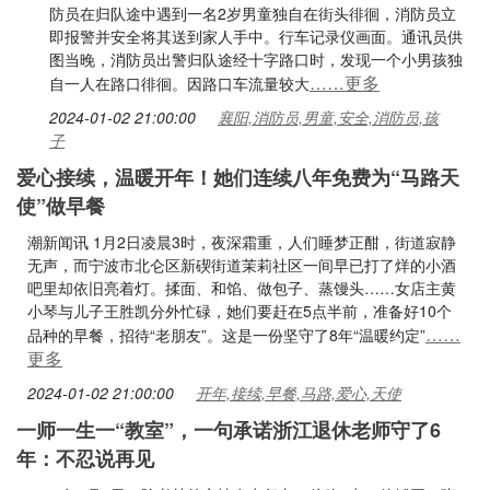
防员在归队途中遇到一名2岁男童独自在街头徘徊，消防员立
即报警并安全将其送到家人手中。行车记录仪画面。通讯员供
图当晚，消防员出警归队途经十字路口时，发现一个小男孩独
……更多
自一人在路口徘徊。因路口车流量较大
2024-01-02 21:00:00
襄阳,消防员,男童,安全,消防员,孩
子
爱心接续，温暖开年！她们连续八年免费为“马路天
使”做早餐
潮新闻讯 1月2日凌晨3时，夜深霜重，人们睡梦正酣，街道寂静
无声，而宁波市北仑区新碶街道茉莉社区一间早已打了烊的小酒
吧里却依旧亮着灯。揉面、和馅、做包子、蒸馒头……女店主黄
小琴与儿子王胜凯分外忙碌，她们要赶在5点半前，准备好10个
……
品种的早餐，招待“老朋友”。这是一份坚守了8年“温暖约定”
更多
2024-01-02 21:00:00
开年,接续,早餐,马路,爱心,天使
一师一生一“教室”，一句承诺浙江退休老师守了6
年：不忍说再见