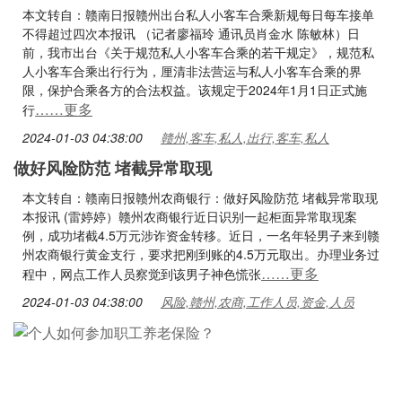
本文转自：赣南日报赣州出台私人小客车合乘新规每日每车接单
不得超过四次本报讯 （记者廖福玲 通讯员肖金水 陈敏林）日
前，我市出台《关于规范私人小客车合乘的若干规定》，规范私
人小客车合乘出行行为，厘清非法营运与私人小客车合乘的界
限，保护合乘各方的合法权益。该规定于2024年1月1日正式施
……更多
行
2024-01-03 04:38:00
赣州,客车,私人,出行,客车,私人
做好风险防范 堵截异常取现
本文转自：赣南日报赣州农商银行：做好风险防范 堵截异常取现
本报讯 (雷婷婷）赣州农商银行近日识别一起柜面异常取现案
例，成功堵截4.5万元涉诈资金转移。近日，一名年轻男子来到赣
州农商银行黄金支行，要求把刚到账的4.5万元取出。办理业务过
……更多
程中，网点工作人员察觉到该男子神色慌张
2024-01-03 04:38:00
风险,赣州,农商,工作人员,资金,人员