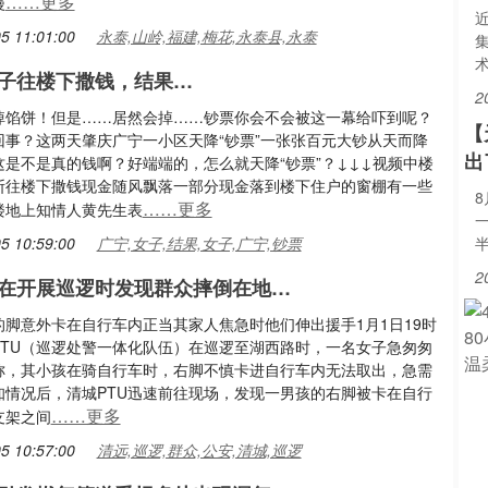
……更多
漫
5 11:01:00
永泰,山岭,福建,梅花,永泰县,永泰
子往楼下撒钱，结果…
2
掉馅饼！但是……居然会掉……钞票你会不会被这一幕给吓到呢？
【
回事？这两天肇庆广宁一小区天降“钞票”一张张百元大钞从天而降
出
这是不是真的钱啊？好端端的，怎么就天降“钞票”？↓↓↓视频中楼
断往楼下撒钱现金随风飘落一部分现金落到楼下住户的窗棚有一些
……更多
楼地上知情人黄先生表
5 10:59:00
广宁,女子,结果,女子,广宁,钞票
2
在开展巡逻时发现群众摔倒在地…
的脚意外卡在自行车内正当其家人焦急时他们伸出援手1月1日19时
PTU（巡逻处警一体化队伍）在巡逻至湖西路时，一名女子急匆匆
称，其小孩在骑自行车时，右脚不慎卡进自行车内无法取出，急需
知情况后，清城PTU迅速前往现场，发现一男孩的右脚被卡在自行
……更多
支架之间
5 10:57:00
清远,巡逻,群众,公安,清城,巡逻