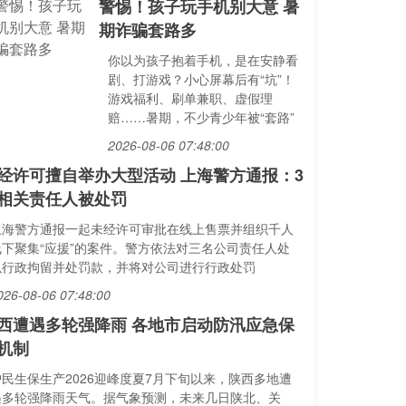
警惕！孩子玩手机别大意 暑
期诈骗套路多
你以为孩子抱着手机，是在安静看
剧、打游戏？小心屏幕后有“坑”！
游戏福利、刷单兼职、虚假理
赔……暑期，不少青少年被“套路”
2026-08-06 07:48:00
经许可擅自举办大型活动 上海警方通报：3
相关责任人被处罚
上海警方通报一起未经许可审批在线上售票并组织千人
线下聚集“应援”的案件。警方依法对三名公司责任人处
以行政拘留并处罚款，并将对公司进行行政处罚
026-08-06 07:48:00
西遭遇多轮强降雨 各地市启动防汛应急保
机制
护民生保生产2026迎峰度夏7月下旬以来，陕西多地遭
遇多轮强降雨天气。据气象预测，未来几日陕北、关