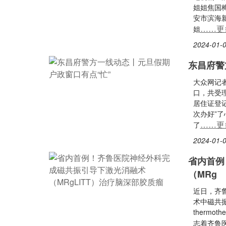
姐姐焦国
安市滨海
……更
姐
2024-01-0
东昌府警
大众网记
口，共受
居住证登记
次办好”
……更
了
2024-01-0
省内首例
（MRg
近日，齐
术中磁共振引
thermo
志着齐鲁