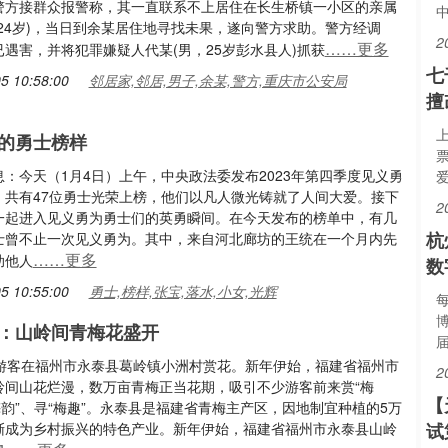
警方接群众报警称，其一直联系不上居住在长生桥镇一小区的亲属
，24岁)，当日到余某居住地寻找未果，遂向警方求助。警方经调
2
……更多
遇害，并将犯罪嫌疑人代某(男，25岁彭水县人)抓获
七
5 10:58:00
邻居家,邻居,男子,余某,警方,重庆市公安局
擅
的勇士榜样
：今天（1月4日）上午，中央政法委发布2023年第四季度见义勇
爱
，共有47位勇士光荣上榜，他们以凡人微光铸就了人间大爱。接下
2
一起进入见义勇为勇士们的英勇瞬间。在今天发布的榜单中，有几
杭
士曾不止一次见义勇为。其中，来自河北廊坊的王统在一个月内先
……更多
助他人
数
5 10:55:00
勇士,榜样,张宝,落水,小女,光辉
每
：山岭间青梅花盛开
，游客在福州市永泰县葛岭镇小洲村赏花。新年伊始，福建省福州市
2
岭间山花烂漫，数万亩青梅正当花期，吸引不少游客前来赏“梅
【
梅韵”、寻“梅趣”。永泰县是福建省青梅主产区，因地制宜种植的5万
渐成为乡村振兴的特色产业。新年伊始，福建省福州市永泰县山岭
试