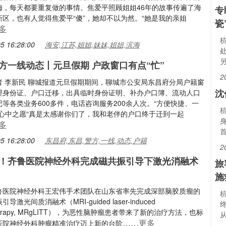
梅，每天都要重复做的事情。焦爱平照顾姐姐46年的故事传遍了海
专
新区，也有人觉得焦爱平“傻”，她却不以为然。“她是我的亲姐
瓷
多
5 16:28:00
海安,江苏,姐姐,妹妹,姐姐,滨海
方一线动态丨元旦假期 户政窗口有点“忙”
2
者 李新民 聊城报道元旦假期期间，聊城市公安局东昌府分局户籍窗
沈
理身份证、户口迁移，出具临时身份证明、补办户口簿、流动人口
等各类业务600多件，电话咨询服务200余人次。“方便快捷、一
了心中之愿“真是太感谢你们了，我和老伴的户口终于迁到一起
身
多
5 16:28:00
东昌府,东昌,警方,一线,动态,户籍
2
！齐鲁医院神经外科完成磁共振引导下激光消融术
旅
施
鲁医院神经外科王宏伟手术团队在山东省率先完成深部脑胶质瘤的
杭
导激光间质消融术（MRI-guided laser-induced
therapy, MRgLITT），为恶性脑肿瘤患者带来了新的治疗方法，也标
……更多
医院神经外科肿瘤精准治疗迈上新的台阶