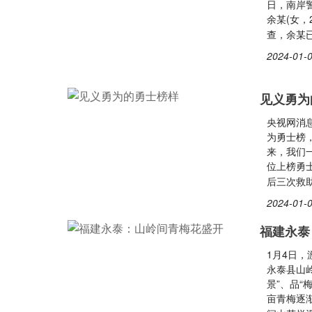
日，南岸
余某(女
查，余某已
2024-01-0
见义勇为
央视网消息
为勇士榜
来，我们
位上榜勇
后三次救
2024-01-0
福建永泰
1月4日
永泰县山
景”、品“
亩青梅逐