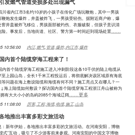
引发燃气管道受损多处出现漏气
，四川省内江市3名约10岁的小孩子在传化广场玩鞭炮，其中一男孩
塞鞭炮发生爆炸，井盖被炸飞，一男孩受轻伤。据附近商户称，爆
处窨井盖被炸飞移位，男孩面部被灼伤、衣服破裂，但孩子意识清
……
危险。事发后，当地街道、社区、警方第一时间赶到现场处置
5 10:56:00
内江,燃气,管道,爆炸,内江市,爆炸
国内首个陆缆穿海工程来了！
，国内首个陆缆穿海工程施工进入冲刺阶段这条10千伏的陆上电缆从
穿至上园山岛，全长1千米工程投运后，将彻底解决该区域原有海底
损等问题在海上敷设陆缆和海缆有何不同？施工亮点又在哪儿？一
↓↓海上陆缆如何敷设？探访国内首个陆缆穿海工程浙江舟山被称为
……更多
”拥有大大小小的岛屿2085个海域辽阔
5 11:08:00
厉害,工程,海缆,电缆,施工,山岛
各地推出丰富多彩文旅活动
息：新年伊始，各地推出丰富多彩的文旅活动。在河南安阳，博物
沉浸式”互动，吸引了不少游客前来参观。河南安阳的中国文字博物