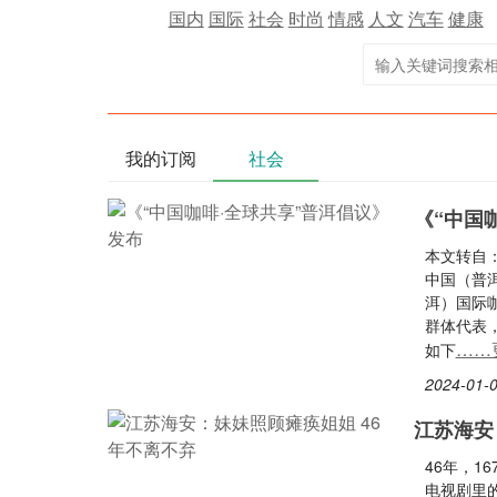
国内
国际
社会
时尚
情感
人文
汽车
健康
我的订阅
社会
《“中国
本文转自：
中国（普
洱）国际
群体代表，
……
如下
2024-01-0
江苏海安
46年，1
电视剧里