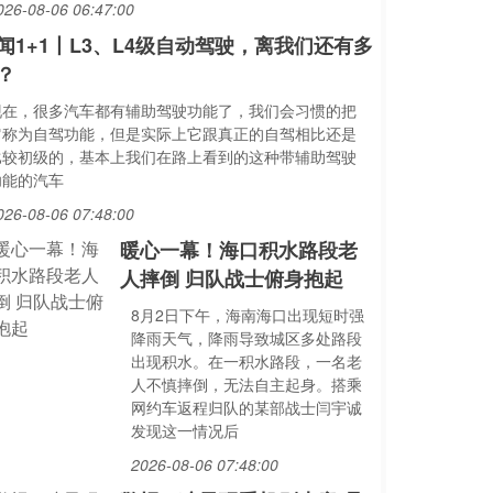
026-08-06 06:47:00
闻1+1丨L3、L4级自动驾驶，离我们还有多
？
现在，很多汽车都有辅助驾驶功能了，我们会习惯的把
它称为自驾功能，但是实际上它跟真正的自驾相比还是
比较初级的，基本上我们在路上看到的这种带辅助驾驶
功能的汽车
026-08-06 07:48:00
暖心一幕！海口积水路段老
人摔倒 归队战士俯身抱起
8月2日下午，海南海口出现短时强
降雨天气，降雨导致城区多处路段
出现积水。在一积水路段，一名老
人不慎摔倒，无法自主起身。搭乘
网约车返程归队的某部战士闫宇诚
发现这一情况后
2026-08-06 07:48:00