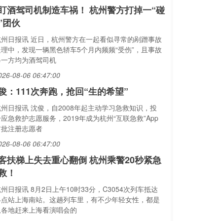
盯酒驾司机制造车祸！ 杭州警方打掉一“碰
”团伙
杭州日报讯 近日，杭州警方在一起看似寻常的剐蹭事故
处理中，发现一辆黑色轿车5个月内频频“受伤”，且事故
另一方均为酒驾司机
026-08-06 06:47:00
俊：111次奔跑，抢回“生的希望”
杭州日报讯 沈俊，自2008年起主动学习急救知识，投
应急救护志愿服务，2019年成为杭州“互联急救”App
首批注册志愿者
026-08-06 06:47:00
客扶梯上失去重心翻倒 杭州乘警20秒紧急
救！
州日报讯 8月2日上午10时33分，C3054次列车抵达
终点站上海南站。这趟列车里，有不少年轻女性，都是
从各地赶来上海看演唱会的