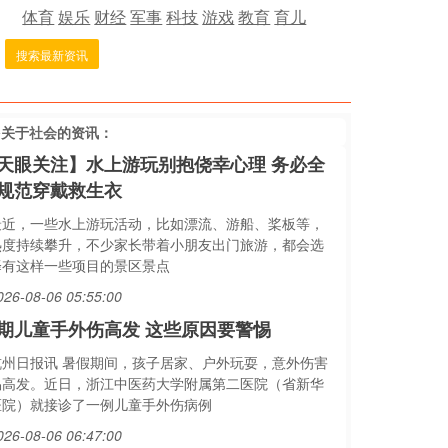
体育
娱乐
财经
军事
科技
游戏
教育
育儿
搜索最新资讯
多关于
社会
的资讯：
天眼关注】水上游玩别抱侥幸心理 务必全
规范穿戴救生衣
最近，一些水上游玩活动，比如漂流、游船、桨板等，
热度持续攀升，不少家长带着小朋友出门旅游，都会选
择有这样一些项目的景区景点
026-08-06 05:55:00
期儿童手外伤高发 这些原因要警惕
杭州日报讯 暑假期间，孩子居家、户外玩耍，意外伤害
易高发。近日，浙江中医药大学附属第二医院（省新华
医院）就接诊了一例儿童手外伤病例
026-08-06 06:47:00