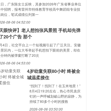
近日，广东陈女士反映，其参加2026年广东省事业单位
集中招聘，报考雷州市特殊教育学校高中舞蹈组专业技
术岗位，笔试成绩位列第一
026-08-06 04:52:00
天眼快评】老人想拍张风景照 手机却先弹
了20个广告 那个
8月4日，社交平台上一个短视频引起了广泛关注。安徽
一景区内，一位大爷举起手机想拍下眼前的美景，却在
半分钟内被弹窗打断了20次
026-08-06 04:53:00
4岁幼童失联80小时 终被全
城温柔接住
“找到了！找到了！在玉米地里！”
8月4日19:20左右，热心市民袁庆
钉的一声呼喊划破山野的寂静，为
持续了80多个小时的搜救
2026-08-06 03:50:00