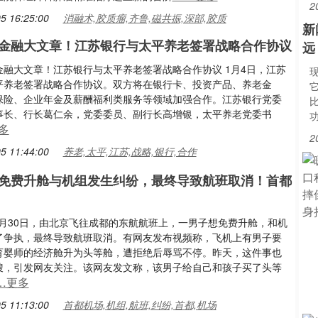
2
5 16:25:00
消融术,胶质瘤,齐鲁,磁共振,深部,胶质
新
金融大文章！江苏银行与太平养老签署战略合作协议
远
金融大文章！江苏银行与太平养老签署战略合作协议 1月4日，江苏
平养老签署战略合作协议。双方将在银行卡、投资产品、养老金
保险、企业年金及薪酬福利类服务等领域加强合作。江苏银行党委
事长、行长葛仁余，党委委员、副行长高增银，太平养老党委书
多
2
5 11:44:00
养老,太平,江苏,战略,银行,合作
免费升舱与机组发生纠纷，最终导致航班取消！首都
12月30日，由北京飞往成都的东航航班上，一男子想免费升舱，和机
了争执，最终导致航班取消。有网友发布视频称，飞机上有男子要
育婴师的经济舱升为头等舱，遭拒绝后辱骂不停。昨天，这件事也
搜，引发网友关注。该网友发文称，该男子给自己和孩子买了头等
…更多
5 11:13:00
首都机场,机组,航班,纠纷,首都,机场