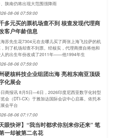
中、陕南仍将出现大范围强降雨
026-08-06 07:59:00
千多元买的票机场查不到 核查发现代理商
改客户年龄信息
上海苏先生花7304元在去哪儿买了两张上海飞拉萨的机
票，到了机场却查不到票。经核实，代理商擅自将他和
人的出生年份改成了2011年——他1994年生
026-08-06 07:59:00
州硬核科技企业组团出海 亮相东南亚顶级
字化展会
日商报讯 8月5日—6日，2026印度尼西亚数字化转型
博览会（DTI‑CX）于雅加达国际会议中心启幕。依托本
届展会平台
026-08-06 07:17:00
天眼快评】“我当时都求你别来你还来” 笔
第一却被第二名花