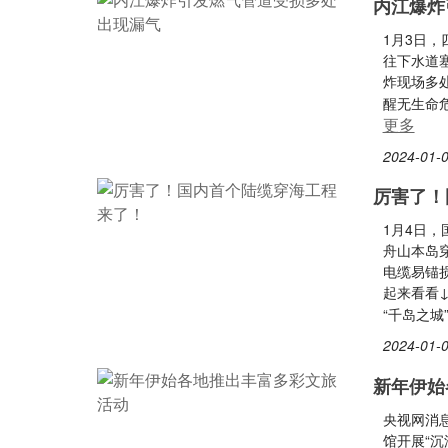
内江爆炸
1月3日
往下水道
炸现场多
醒无生命
更多
2024-01-0
厉害了！
1月4日
舟山本岛
电缆易锚
起来看看
“千岛之城
2024-01-0
新年伊始
央视网消
馆开展“