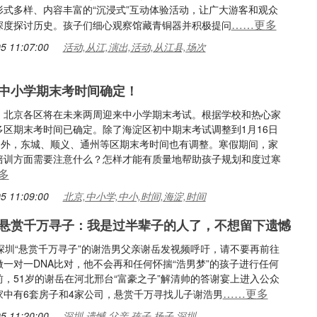
形式多样、内容丰富的“沉浸式”互动体验活动，让广大游客和观众
……更多
深度探讨历史。孩子们细心观察馆藏青铜器并积极提问
5 11:07:00
活动,从江,演出,活动,从江县,场次
中小学期末考时间确定！
！北京各区将在未来两周迎来中小学期末考试。根据学校和热心家
多区期末考时间已确定。除了海淀区初中期末考试调整到1月16日
8日外，东城、顺义、通州等区期末考时间也有调整。寒假期间，家
培训方面需要注意什么？怎样才能有质量地帮助孩子规划和度过寒
多
5 11:09:00
北京,中小学,中小,时间,海淀,时间
悬赏千万寻子：我是过半辈子的人了，不想留下遗憾
，深圳“悬赏千万寻子”的谢浩男父亲谢岳发视频呼吁，请不要再前往
做一对一DNA比对，他不会再和任何怀揣“浩男梦”的孩子进行任何
前，51岁的谢岳在河北邢台“富豪之子”解清帅的答谢宴上进入公众
……更多
家中有6套房子和4家公司，悬赏千万寻找儿子谢浩男
5 11:20:00
深圳,遗憾,父亲,孩子,扬子,深圳