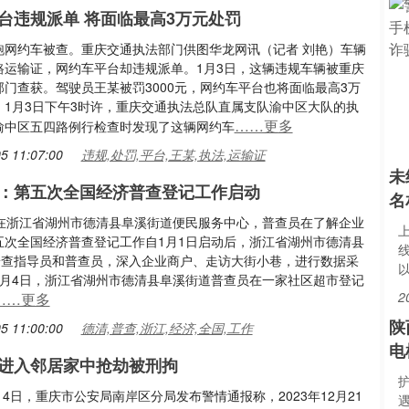
台违规派单 将面临最高3万元处罚
跑网约车被查。重庆交通执法部门供图华龙网讯（记者 刘艳）车辆
路运输证，网约车平台却违规派单。1月3日，这辆违规车辆被重庆
部门查获。驾驶员王某被罚3000元，网约车平台也将面临最高3万
。1月3日下午3时许，重庆交通执法总队直属支队渝中区大队的执
……更多
渝中区五四路例行检查时发现了这辆网约车
5 11:07:00
违规,处罚,平台,王某,执法,运输证
未
：第五次全国经济普查登记工作启动
名
，在浙江省湖州市德清县阜溪街道便民服务中心，普查员在了解企业
五次全国经济普查登记工作自1月1日启动后，浙江省湖州市德清县
名普查指导员和普查员，深入企业商户、走访大街小巷，进行数据采
1月4日，浙江省湖州市德清县阜溪街道普查员在一家社区超市登记
2
……更多
陕
5 11:00:00
德清,普查,浙江,经济,全国,工作
电
进入邻居家中抢劫被刑拘
1月4日，重庆市公安局南岸区分局发布警情通报称，2023年12月21