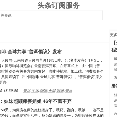
头条订阅服务
更
【
程
咖啡·全球共享”普洱倡议》发布
人民网-云南频道人民网普洱1月5日电 （记者李发兴）1月5日，
洱）国际咖啡博览会在云南普洱开幕。在开幕式上，由中国（普
咖啡博览会有关各方共同发起，咖啡种植端、加工端、消费端各个
共同宣读了《“中国咖啡·全球共享”普洱倡议》。“普洱倡议”原文
2
更多
暑
5 16:39:00
普洱,中国,咖啡,全球,咖啡,普洱
：妹妹照顾瘫痪姐姐 46年不离不弃
6750天，为瘫痪在床的姐姐擦身子、喂药、翻身、喂饭……这不是
2
的桥段，而是现实生活中，身为妹妹的焦爱平，为照顾瘫痪在床的