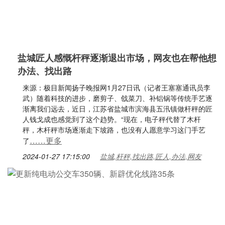
盐城匠人感慨杆秤逐渐退出市场，网友也在帮他想
办法、找出路
来源：极目新闻扬子晚报网1月27日讯（记者王塞塞通讯员李
武）随着科技的进步，磨剪子、戗菜刀、补铝锅等传统手艺逐
渐离我们远去，近日，江苏省盐城市滨海县五汛镇做杆秤的匠
人钱戈成也感觉到了这个趋势。“现在，电子秤代替了木杆
秤，木杆秤市场逐渐走下坡路，也没有人愿意学习这门手艺
……更多
了
2024-01-27 17:15:00
盐城,杆秤,找出路,匠人,办法,网友