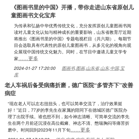
《图画书里的中国》开播，带你走进山东省原创儿
童图画书文化宝库
为传承和弘扬中华优秀传统文化，充分发挥原创儿童图画书阅
读对儿童文化认知与精神成长的重要影响，山东省教育厅近期
将推出《图画书里的中国》专题电视栏目（共六期）。每期节
目会选取具有代表性的原创儿童图画书，从多元化的视角向观
众展现中国传统文化魅力。同时，在节目中邀请儿童文学专
……更多
家
2024-01-27 17:20:00
图画书,图画,山东省,山东,中国,宝
库
老人车祸后备受病痛折磨，德广医院“多管齐下”改善
病症
“现在老人可以左右扭扭头，也可以简单交流了，治疗效果挺
好！”近日，77岁的李先生在家属的陪同下在德城区德广医院办
理了出院手续。谁也想不到，如今神志清晰、可简单交流的李先
生在两个月前还沉浸在高位截瘫、神志不清、憋喘胸闷等痛苦折
……更多
磨中。时间回到2023年11月下旬