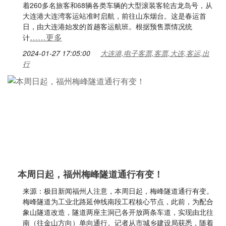
着260多名旅客和68辆各类车辆的大型滚装客轮吉龙岛号，从
大连港大连湾客运站准时启航，前往山东烟台。这是春运首
日，由大连港始发的首趟客运航班。根据预售票情况统
……更多
计
2024-01-27 17:05:00
大连港,电子客票,客票,大连,客运,出
行
本周日起，福州梅峰隧道通行有变！
来源：极目新闻福州人注意，本周日起，梅峰隧道通行有变。
梅峰隧道为工业北路延伸线南段工程核心节点，此前，为配合
象山隧道改造，隧道两座主洞已各开放两条车道，实现由北往
南（往金山方向）单向通行。记者从市城乡建设局获悉，随着