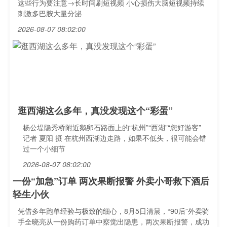
这些行为要注意→长时间刷短视频 小心损伤大脑短视频持续
刺激多巴胺大量分泌
2026-08-07 08:02:00
逛西湖这么多年，真没发现这个“彩蛋”
杨公堤隐秀桥附近鹅卵石路面上的“杭州”“西湖”“您好游客”
记者 夏阳 摄 在杭州西湖边走路，如果不低头，很可能会错
过一个小细节
2026-08-07 08:02:00
一份“加急”订单 两次果断报警 外卖小哥救下酒后
轻生小伙
凭借多年跑单经验与极致的细心，8月5日清晨，“90后”外卖骑
手全晓亮从一份购药订单中察觉出隐患，两次果断报警，成功