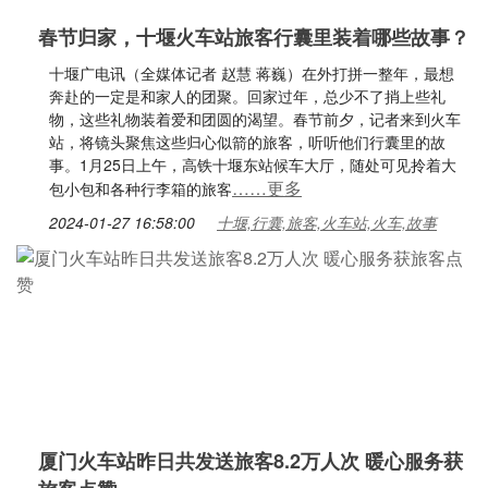
春节归家，十堰火车站旅客行囊里装着哪些故事？
十堰广电讯（全媒体记者 赵慧 蒋巍）在外打拼一整年，最想
奔赴的一定是和家人的团聚。回家过年，总少不了捎上些礼
物，这些礼物装着爱和团圆的渴望。春节前夕，记者来到火车
站，将镜头聚焦这些归心似箭的旅客，听听他们行囊里的故
事。1月25日上午，高铁十堰东站候车大厅，随处可见拎着大
……更多
包小包和各种行李箱的旅客
2024-01-27 16:58:00
十堰,行囊,旅客,火车站,火车,故事
厦门火车站昨日共发送旅客8.2万人次 暖心服务获