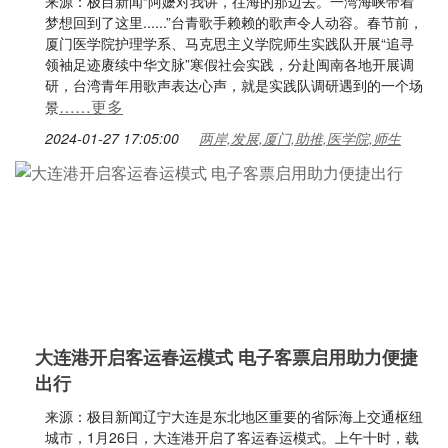
来源：极目新闻“阿嬷对我讲，往海的那边去。一湾海峡带着
梦想回到了这里......”台青歌手赖赖的歌声令人动容。春节前，
厦门医学院护理学系、马克思主义学院师生实践队开展“追寻
领袖足迹赓续中华文脉”寒假社会实践，分赴闽南各地开展调
研，台湾青年用歌声表达心声，就是实践队调研遇到的一个场
……更多
景
2024-01-27 17:05:00
两岸,发展,厦门,助推,医学院,师生
大连港开启客运春运模式 电子客票启用助力便捷
出行
来源：极目新闻辽宁大连是东北地区重要的省际海上交通枢纽
城市，1月26日，大连港开启了客运春运模式。上午十时，载