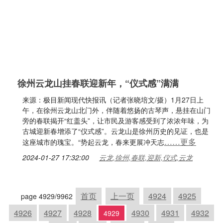
徐州云龙山挂春联迎新年，“仪式感”满满
来源：极目新闻现代快报讯（记者张晓培文/摄）1月27日上
午，在徐州云龙山北门外，伴随着悠扬的古琴声，悬挂在山门
旁的春联揭开“红盖头”，让市民及游客感受到了浓浓年味，为
古城迎新春增添了“仪式感”。云龙山是徐州历史的见证，也是
……更多
这座城市的瑰宝。“势起云龙，春来更展冲天志
2024-01-27 17:32:00
云龙,徐州,春联,迎新,仪式,云龙
首页
上一页
4924
4925
page 4929/9962
4926
4927
4928
4930
4931
4932
4929