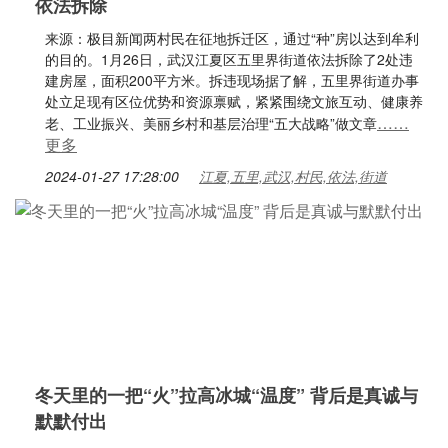
依法拆除
来源：极目新闻两村民在征地拆迁区，通过“种”房以达到牟利
的目的。1月26日，武汉江夏区五里界街道依法拆除了2处违
建房屋，面积200平方米。拆违现场据了解，五里界街道办事
处立足现有区位优势和资源禀赋，紧紧围绕文旅互动、健康养
……
老、工业振兴、美丽乡村和基层治理“五大战略”做文章
更多
2024-01-27 17:28:00
江夏,五里,武汉,村民,依法,街道
冬天里的一把“火”拉高冰城“温度” 背后是真诚与
默默付出