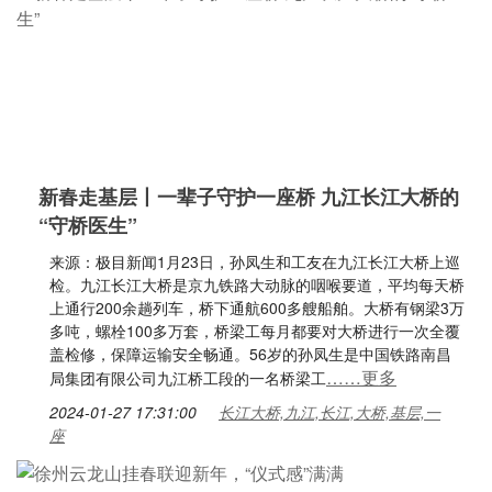
新春走基层丨一辈子守护一座桥 九江长江大桥的
“守桥医生”
来源：极目新闻1月23日，孙凤生和工友在九江长江大桥上巡
检。九江长江大桥是京九铁路大动脉的咽喉要道，平均每天桥
上通行200余趟列车，桥下通航600多艘船舶。大桥有钢梁3万
多吨，螺栓100多万套，桥梁工每月都要对大桥进行一次全覆
盖检修，保障运输安全畅通。56岁的孙凤生是中国铁路南昌
……更多
局集团有限公司九江桥工段的一名桥梁工
2024-01-27 17:31:00
长江大桥,九江,长江,大桥,基层,一
座