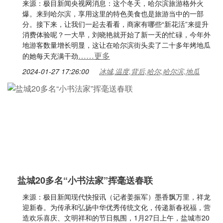
来源：极目新闻央视网消息：这个冬天，哈尔滨旅游格外火
爆。来到哈尔滨，享用这里的特色美食也是旅游当中的一部
分。接下来，让我们一起去看看，商家有哪些“新花活”来提升
消费体验呢？一大早，刘晓艳就开始了新一天的忙碌，今年外
地游客数量增长明显，这让在哈尔滨街头卖了二十多年烤地瓜
……更多
的她每天充满干劲
2024-01-27 17:26:00
冰城,温度,背后,哈尔,哈尔滨,地瓜
盐城20多名“小书法家”挥毫送春联
来源：极目新闻现代快报讯（记者姜振军）墨香飘万里，祥龙
迎新春。为传承和弘扬中华优秀传统文化，传递新春祝福，营
造欢乐喜庆、文明祥和的节日氛围，1月27日上午，盐城市20