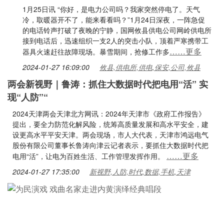
1月25日讯 “你好，是电力公司吗？我家突然停电了。天气
冷，取暖器开不了，能来看看吗？”1月24日深夜，一阵急促
的电话铃声打破了夜晚的宁静，国网攸县供电公司网岭供电所
接到电话后，迅速组织一支2人的突击小队，顶着严寒携带工
……更多
器具火速赶往故障现场。暴雪期间，抢修工作多
2024-01-27 16:09:00
攸县,供电所,供电,保安,公司,攸县
两会新视野｜鲁涛：抓住大数据时代把电用“活” 实
现“人防”“
2024天津两会天津北方网讯：2024年天津市《政府工作报告》
提出，要全力防范化解风险，统筹高质量发展和高水平安全，建
设更高水平平安天津。两会现场，市人大代表，天津市鸿远电气
股份有限公司董事长鲁涛向津云记者表示，要抓住大数据时代把
……更多
电用“活”，让电为百姓生活、工作管理发挥作用。
2024-01-27 17:35:00
新视野,人防,时代,数据,手机,天津