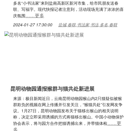
多名“小书法家”来到盐南高新区新河市集，给市民朋友送春
联、写福字。现代快报记者注意到，活动现场充满了浓浓的喜
……更多
庆氛围
2024-01-27 17:30:00
盐城,春联,书法家,书法,多名,春联
昆明动物园通报猴群与猫共处新进展
来源：极目新闻近日，云南昆明动物园猴山内2只猫疑似被猴
群欺负的视频在网上传播并引发关注，“猴猫共处”引发网友争
议。1月27日，昆明动物园发布关于猫移出猴山的相关说明
称，决定立即采用诱捕的方式将猫移出猴山。中国小动物保护
……更
协会表示，将与园方合作把猫诱捕出来，并带猫体检
多