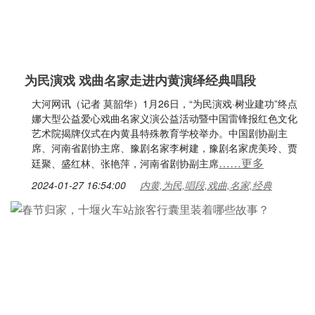
为民演戏 戏曲名家走进内黄演绎经典唱段
大河网讯（记者 莫韶华）1月26日，“为民演戏·树业建功”终点
娜大型公益爱心戏曲名家义演公益活动暨中国雷锋报红色文化
艺术院揭牌仪式在内黄县特殊教育学校举办。中国剧协副主
席、河南省剧协主席、豫剧名家李树建，豫剧名家虎美玲、贾
……更多
廷聚、盛红林、张艳萍，河南省剧协副主席
2024-01-27 16:54:00
内黄,为民,唱段,戏曲,名家,经典