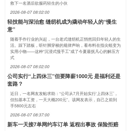
救下一名酒后欲服药轻生的小伙
2026-08-07 08:02:00
轻技能与深治愈 缝纫机成为撬动年轻人的“慢生
意”
随着手作行业的兴起，一台老式缝纫机正悄然回归年轻人的生
活。踩下踏板，听针脚穿梭的规律声响，看布料在指尖蜕变为
实用小物——这种“沉浸式慢手工”成了今夏最抚凡心的解压方
式
2026-08-07 08:02:00
公司实行“上四休三”但要降薪1000元 是福利还是
套路？
近日，一名网友发帖求助：“公司从7月开始实行‘上四休三’，
但扣基本工资，一天大概200元”。该网友表示，自己之前到
手5800元左右
2026-08-07 08:37:00
新车一天接7单网约车订单 返程出事故 保险拒赔