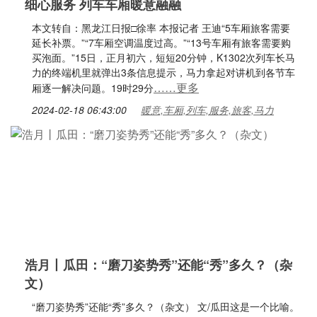
细心服务 列车车厢暖意融融
本文转自：黑龙江日报□徐率 本报记者 王迪“5车厢旅客需要
延长补票。”“7车厢空调温度过高。”“13号车厢有旅客需要购
买泡面。”15日，正月初六，短短20分钟，K1302次列车长马
力的终端机里就弹出3条信息提示，马力拿起对讲机到各节车
……更多
厢逐一解决问题。19时29分
2024-02-18 06:43:00
暖意,车厢,列车,服务,旅客,马力
浩月丨瓜田：“磨刀姿势秀”还能“秀”多久？（杂
文）
“磨刀姿势秀”还能“秀”多久？（杂文） 文/瓜田这是一个比喻。