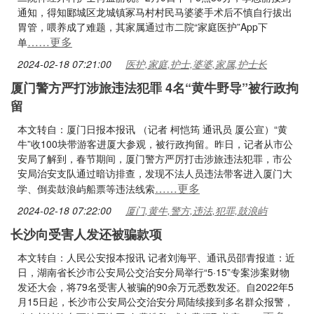
通知，得知郾城区龙城镇冢马村村民马婆婆手术后不慎自行拔出
胃管，喂养成了难题，其家属通过市二院“家庭医护”App下
……更多
单
2024-02-18 07:21:00
医护,家庭,护士,婆婆,家属,护士长
厦门警方严打涉旅违法犯罪 4名“黄牛野导”被行政拘
留
本文转自：厦门日报本报讯 （记者 柯恺筠 通讯员 厦公宣）“黄
牛”收100块带游客进厦大参观，被行政拘留。昨日，记者从市公
安局了解到，春节期间，厦门警方严厉打击涉旅违法犯罪，市公
安局治安支队通过暗访排查，发现不法人员违法带客进入厦门大
……更多
学、倒卖鼓浪屿船票等违法线索
2024-02-18 07:22:00
厦门,黄牛,警方,违法,犯罪,鼓浪屿
长沙向受害人发还被骗款项
本文转自：人民公安报本报讯 记者刘海平、通讯员邵青报道：近
日，湖南省长沙市公安局公交治安分局举行“5·15”专案涉案财物
发还大会，将79名受害人被骗的90余万元悉数发还。自2022年5
月15日起，长沙市公安局公交治安分局陆续接到多名群众报警，