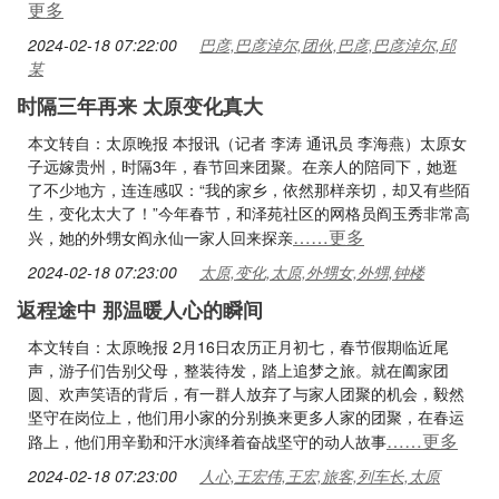
更多
2024-02-18 07:22:00
巴彦,巴彦淖尔,团伙,巴彦,巴彦淖尔,邱
某
时隔三年再来 太原变化真大
本文转自：太原晚报 本报讯（记者 李涛 通讯员 李海燕）太原女
子远嫁贵州，时隔3年，春节回来团聚。在亲人的陪同下，她逛
了不少地方，连连感叹：“我的家乡，依然那样亲切，却又有些陌
生，变化太大了！”今年春节，和泽苑社区的网格员阎玉秀非常高
……更多
兴，她的外甥女阎永仙一家人回来探亲
2024-02-18 07:23:00
太原,变化,太原,外甥女,外甥,钟楼
返程途中 那温暖人心的瞬间
本文转自：太原晚报 2月16日农历正月初七，春节假期临近尾
声，游子们告别父母，整装待发，踏上追梦之旅。就在阖家团
圆、欢声笑语的背后，有一群人放弃了与家人团聚的机会，毅然
坚守在岗位上，他们用小家的分别换来更多人家的团聚，在春运
……更多
路上，他们用辛勤和汗水演绎着奋战坚守的动人故事
2024-02-18 07:23:00
人心,王宏伟,王宏,旅客,列车长,太原