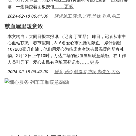
……更多
幕，一边操控着面板按钮
2024-02-18 06:41:00
隧道施工,隧道,光辉,地铁,岁月,施工
献血屋里暖意浓
本文转自：大同日报本报讯 （记者 丁亚琴） 昨日，记者从市中
心血站获悉，春节假期，316名爱心市民撸袖献血，累计捐献
107200毫升血液，他们用爱心为临床患者送去最温暖的新春礼
物。2月13日上午10时，万达广场的献血屋里暖意融融。在工作
……更多
人员引导下，爱心市民有序填写登记表
2024-02-18 06:42:00
暖意,爱心,献血者,市民,刘先生,万达