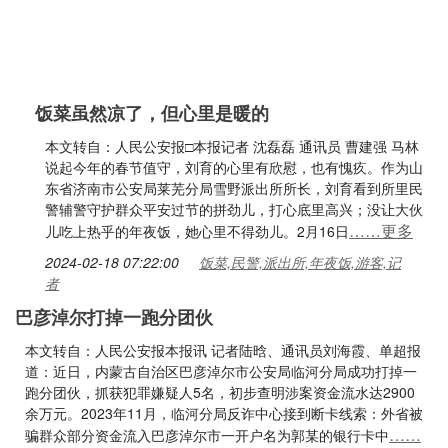
饭菜虽然凉了，但心里是暖的
本文转自：人民公安报□本报记者 沈磊磊 通讯员 曹建强 马林
说起今年的春节值守，刘育的心里有欣慰，也有愧疚。作为山
东省济南市公安局莱芜分局雪野派出所所长，刘育看到所里民
警辅警守护群众平安过节的拼劲儿，打心底里高兴；没让大伙
……更多
儿吃上热乎的年夜饭，她心里不得劲儿。2月16日
2024-02-18 07:22:00
饭菜,民警,派出所,年夜饭,游客,记
者
巴彦淖尔打掉一跑分团伙
本文转自：人民公安报本报讯 记者陆晗、通讯员刘海霞、单超报
道：近日，内蒙古自治区巴彦淖尔市公安局临河分局成功打掉一
跑分团伙，抓获犯罪嫌疑人5名，初步查明涉案资金流水达2900
余万元。2023年11月，临河分局反诈中心接到断卡线索：外省被
……
骗群众部分资金流入巴彦淖尔市一开户名为郭某的银行卡中