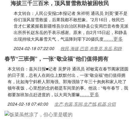
海拔三千三百米，顶风冒雪救助被困牧民
本文转自：人民公安报□本报记者 朱祥明 通讯员 刘英“要不是
你们顶风冒雪救援，后果我都不敢想象。”2月16日，牧民巴
音才仁紧紧握着新疆维吾尔自治区和静县公安局巴音布鲁克派
出所所长赵东岳的手表示感谢。原来，自2月15日起，和静县
……更多
出现持续大风暴雪天气，气温降到零下20摄氏度
2024-02-18 07:22:00
牧民,海拔,巴音,布鲁克,东岳,和静
春节“三班倒”，一张“敬业福”他们值得拥有
本文转自：嘉兴日报■记者 吴梦诗 通讯员 祁敏鸾在春节阖家团圆
的日子里，总有人在岗位上默默付出，一张“敬业福”他们值得拥
有，比如海宁斜桥人郭海强。郭海强除了年三十匆匆和家人吃了
顿年夜饭，心里想的念的都是车间里的事。他说：“每年春节，我
……更多
都要加班加点赶进度的，以大局为重嘛
2024-02-18 07:40:00
生产,包装,车间,生产线,机器,分切