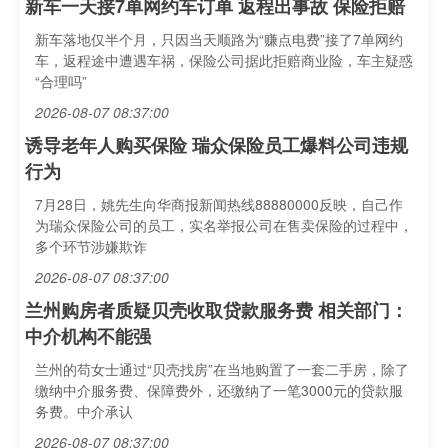
新车一天接7单网约车订单 返程出事故 保险拒赔
新车落地仅半个月，只因当天顺路为“赚点电费”接了7单网约
车，返程途中遭遇车祸，保险公司据此拒赔商业险，车主疑惑
“合理吗”
2026-08-07 08:37:00
诱导老年人购买保险 瑞众保险员工爆料公司违规
行为
7月28日，姚先生向华商报新闻热线88880000反映，自己作
为瑞众保险公司的员工，实名举报公司在售卖保险的过程中，
多个环节涉嫌欺诈
2026-08-07 08:37:00
兰州购房者质疑贝壳收取贷款服务费 相关部门：
中介机构不能强
兰州的苟女士通过“贝壳找房”在当地购置了一套二手房，除了
缴纳中介服务费、保障费外，还缴纳了一笔3000元的贷款服
务费。中介承认
2026-08-07 08:37:00