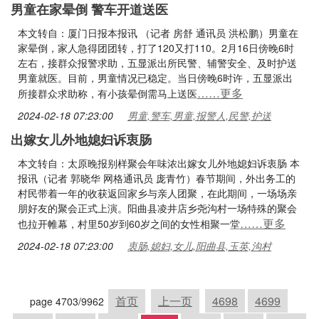
男童在家晕倒 警车开道送医
本文转自：厦门日报本报讯 （记者 房舒 通讯员 洪松鹏）男童在
家晕倒，家人急得团团转，打了120又打110。2月16日傍晚6时
左右，接群众报警求助，五显派出所民警、辅警安全、及时护送
男童就医。目前，男童情况已稳定。当日傍晚6时许，五显派出
……更多
所接群众求助称，有小孩晕倒需马上送医
2024-02-18 07:23:00
男童,警车,男童,报警人,民警,护送
出嫁女儿外地媳妇诉衷肠
本文转自：太原晚报别样聚会年味浓出嫁女儿外地媳妇诉衷肠 本
报讯（记者 郭晓华 网格通讯员 庞青竹）春节期间，外出务工的
村民带着一年的收获返回家乡与亲人团聚，在此期间，一场场亲
朋好友的聚会正式上演。阳曲县凌井店乡尧沟村一场特殊的聚会
……更多
也拉开帷幕，村里50岁到60岁之间的女性相聚一堂
2024-02-18 07:23:00
衷肠,媳妇,女儿,阳曲县,玉英,沟村
首页
上一页
4698
4699
page 4703/9962