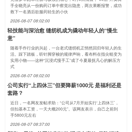
手全晓亮从一份购药订单中察觉出隐患，两次果断报警，成功
救下一名酒后欲服药轻生的小伙
2026-08-07 08:02:00
轻技能与深治愈 缝纫机成为撬动年轻人的“慢生
意”
随着手作行业的兴起，一台老式缝纫机正悄然回归年轻人的生
活。踩下踏板，听针脚穿梭的规律声响，看布料在指尖蜕变为
实用小物——这种“沉浸式慢手工”成了今夏最抚凡心的解压方
式
2026-08-07 08:02:00
公司实行“上四休三”但要降薪1000元 是福利还是
套路？
近日，一名网友发帖求助：“公司从7月开始实行‘上四休三’，
但扣基本工资，一天大概200元”。该网友表示，自己之前到
手5800元左右
2026-08-07 08:37:00