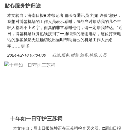
贴心服务护归途
本文转自：海南日报■ 本报记者 邵长春通讯员 刘娟 许薇“您好，
我想对博鳌机场的工作人员表示感谢，虽然当时帮助我的几个年
轻人都叫不上名字，但真的非常感谢他们，请一定帮我转达。”近
日，博鳌机场服务热线接到了一通特殊的感谢电话，这位打来电
话的旅客虽然无法确切说出当时帮助自己的机场工作人员名
……更多
字
2024-02-18 07:04:00
归途,服务,博鳌,旅客,机场,人员
十年如一日守护三苏祠
本文转自：眉山日报陈坤正在三苏祠检查灭火器。□眉山日报