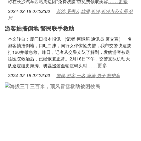
……更多
称在长沙汽车西站周边因“免费洗脸”或免费领取美容
2024-02-18 07:22:00
长沙,受害人,款项,长沙,长沙市公安局,分
局
游客抽搐倒地 警民联手救助
本文转自：厦门日报本报讯 （记者 柯恺筠 通讯员 厦交宣）一名
游客抽搐倒地，口吐白沫，同行女伴惊慌失措，我市交警快速拨
打120并做急救。昨日，记者从交警支队了解到，发病游客被送
往医院救治后，已经恢复正常。2月16日下午，交警支队机动大
……更多
队巡逻组史海涛、樊磊巡逻至轮渡码头时
2024-02-18 07:22:00
警民,游客,一名,海涛,男子,救护车