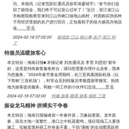
访。本报讯（记者范跃红通讯员徐军涛廖靖宇）“多亏你们追
回了赔偿金，我们终于可以安心过年了！”近日，浙江省江山
市检察院检察官来到江山市峡口镇地山岗村，对因购买伪劣种
子而经济受损的农户进行回访，正包着粽子的徐大娘高兴地说
……更多
道
2024-02-18 07:02:00
赔偿款,江山,烦心事,农户,浙江,别
了
特服员温暖旅客心
本文转自：海南日报■ 本报记者 刘杰通讯员 李雪 刘思彤“新年
好，这里是特殊旅客服务柜台，请问您需要办理什么业务，我来
为您服务。”2024年春节黄金周期间，在三亚凤凰国际机场（以
下简称“三亚机场”），时常会见到特服员李晓霞面带微笑、热情
……更多
地为旅客提供服务。和她一同工作的小伙伴们总说
2024-02-18 07:02:00
特服,旅客,晓霞,旅客,值机,三亚
振奋龙马精神 拼搏实干争春
本文转自：海南日报编者按一年春作首，万象始更新。龙年新
春，琼岛大地一派繁忙，港口之中机器轰鸣，项目现场工人紧张
施工，实验室里科研工作有条不紊，干劲“满格”的生动图景跃然