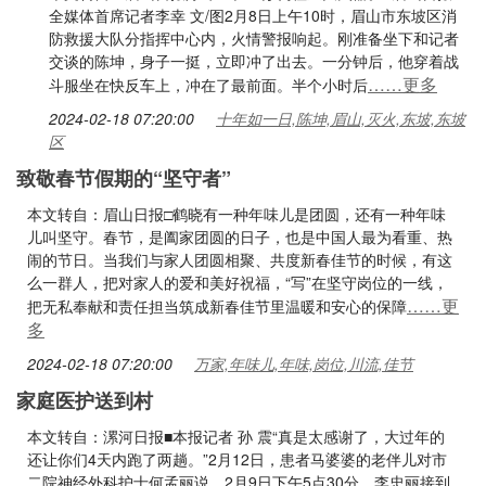
全媒体首席记者李幸 文/图2月8日上午10时，眉山市东坡区消
防救援大队分指挥中心内，火情警报响起。刚准备坐下和记者
交谈的陈坤，身子一挺，立即冲了出去。一分钟后，他穿着战
……更多
斗服坐在快反车上，冲在了最前面。半个小时后
2024-02-18 07:20:00
十年如一日,陈坤,眉山,灭火,东坡,东坡
区
致敬春节假期的“坚守者”
本文转自：眉山日报□鹤晓有一种年味儿是团圆，还有一种年味
儿叫坚守。春节，是阖家团圆的日子，也是中国人最为看重、热
闹的节日。当我们与家人团圆相聚、共度新春佳节的时候，有这
么一群人，把对家人的爱和美好祝福，“写”在坚守岗位的一线，
……更
把无私奉献和责任担当筑成新春佳节里温暖和安心的保障
多
2024-02-18 07:20:00
万家,年味儿,年味,岗位,川流,佳节
家庭医护送到村
本文转自：漯河日报■本报记者 孙 震“真是太感谢了，大过年的
还让你们4天内跑了两趟。”2月12日，患者马婆婆的老伴儿对市
二院神经外科护士何孟丽说。2月9日下午5点30分，李忠丽接到