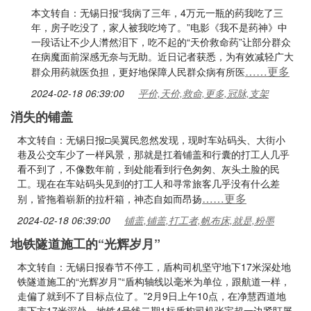
本文转自：无锡日报“我病了三年，4万元一瓶的药我吃了三
年，房子吃没了，家人被我吃垮了。”电影《我不是药神》中
一段话让不少人潸然泪下，吃不起的“天价救命药”让部分群众
在病魔面前深感无奈与无助。近日记者获悉，为有效减轻广大
……更多
群众用药就医负担，更好地保障人民群众病有所医
2024-02-18 06:39:00
平价,天价,救命,更多,冠脉,支架
消失的铺盖
本文转自：无锡日报□吴翼民忽然发现，现时车站码头、大街小
巷及公交车少了一样风景，那就是扛着铺盖和行囊的打工人几乎
看不到了，不像数年前，到处能看到行色匆匆、灰头土脸的民
工。现在在车站码头见到的打工人和寻常旅客几乎没有什么差
……更多
别，皆拖着崭新的拉杆箱，神态自如而昂扬
2024-02-18 06:39:00
铺盖,铺盖,打工者,帆布床,就是,粉墨
地铁隧道施工的“光辉岁月”
本文转自：无锡日报春节不停工，盾构司机坚守地下17米深处地
铁隧道施工的“光辉岁月”“盾构轴线以毫米为单位，跟航道一样，
走偏了就到不了目标点位了。”2月9日上午10点，在净慧西道地
表下方17米深处，地铁4号线二期1标盾构司机张宝超一边紧盯屏