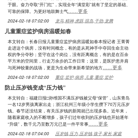
于眼。奋力夺取“开门红”，实现全年“满堂彩”就有了坚定的基础、
……更多
可靠的保障。为更好地鼓舞士气
2024-02-18 07:02:00
龙马,精神,虎跃,琼岛,干劲,龙腾
儿童重症监护病房温暖如春
本文转自：长春日报儿童重症监护病房温暖如春本报记者 王菁菁
走进这个病房，没有时间概念，有的是从死神手中夺回生命主动
权的争分夺秒；坚守在这个岗位，没有距离概念，有的是在百余
平方米的空间里，行走万余步的工作日常；这里，是医护患并肩
……更多
与死神较量的战场，更是为生命带来新希望的地方
2024-02-18 07:02:00
重症,监护,病房,儿童,重症,监护
防止压岁钱变成“压力钱”
本文转自：福建日报□孙维国不满压岁钱被父母“保管”，山东青岛
一名12岁男孩离家出走；浙江杭州三年级小学生攒下70万元压岁
钱。春节还没结束，有关压岁钱的新闻就已出现多条。近年来，
随着家庭收入的不断增多，孩子们过年收到的压岁钱也开始逐年
……更多
“升级”，数千元乃至数万元已是一件平常事
2024-02-18 07:04:00
压岁钱,压力,压岁钱,孩子,家长,家庭