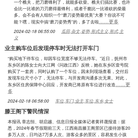
一个樵夫，把刀磨锋利了，就能多砍柴。樵夫们搞比赛，也许
会比一比谁的刀刃磨得最锋利，或者干脆比一比谁砍的柴最
多。会不会有人组织一个“磨刀姿势最优美”大赛？你说不可
……更多
能？嘿，现实中搞“磨刀姿势秀”的，多了去啦
2024-02-18 06:55:00
瓜田,杂文,姿势,形式主义,形式,主
义
业主购车位后发现停车时无法打开车门
“购买地下停车位，却因车位宽度不够无法停车。”近日，抚州市
东乡区的陈女士向大江网《问政江西》反映，她在东乡区壹号院
购买了一套房，同时认购了一个车位，因未到现场查看，交付后
发现车位尺寸小了，无法停车，与开发商沟通多次无果。对此，
……更
东乡区住房保障中心回应，开发商已将原有车位进行改造
多
2024-02-18 06:58:00
车位,车门,业主,车位,东乡,女士
滕王阁下警民情深
本报讯 章志恒、胡启越、信息日报全媒体记者黄祥晟报道：据
悉，2024年春节假期前三天，江西南昌滕王阁景区已接待游客20
多万人次，日均达7万多人次。游客众多的景区，容易发生小孩